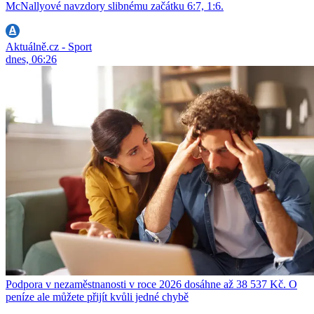
McNallyové navzdory slibnému začátku 6:7, 1:6.
Aktuálně.cz - Sport
dnes, 06:26
Podpora v nezaměstnanosti v roce 2026 dosáhne až 38 537 Kč. O
peníze ale můžete přijít kvůli jedné chybě