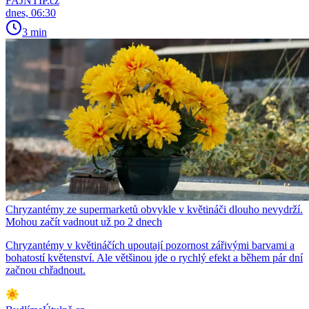
FAJNTIP.cz
dnes, 06:30
3 min
Chryzantémy ze supermarketů obvykle v květináči dlouho nevydrží.
Mohou začít vadnout už po 2 dnech
Chryzantémy v květináčích upoutají pozornost zářivými barvami a
bohatostí květenství. Ale většinou jde o rychlý efekt a během pár dní
začnou chřadnout.