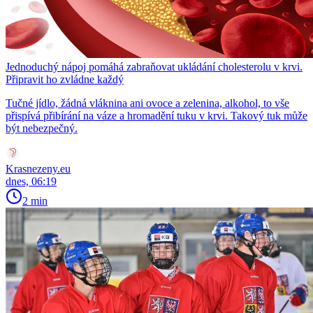
Jednoduchý nápoj pomáhá zabraňovat ukládání cholesterolu v krvi.
Připravit ho zvládne každý
Tučné jídlo, žádná vláknina ani ovoce a zelenina, alkohol, to vše
přispívá přibírání na váze a hromadění tuku v krvi. Takový tuk může
být nebezpečný.
Krasnezeny.eu
dnes, 06:19
2 min