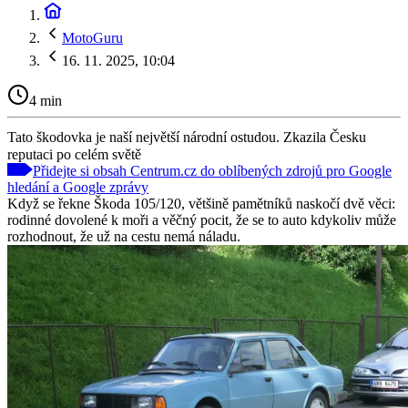
MotoGuru
16. 11. 2025, 10:04
4 min
Tato škodovka je naší největší národní ostudou. Zkazila Česku
reputaci po celém světě
Přidejte si obsah Centrum.cz do oblíbených zdrojů pro Google
hledání a Google zprávy
Když se řekne Škoda 105/120, většině pamětníků naskočí dvě věci:
rodinné dovolené k moři a věčný pocit, že se to auto kdykoliv může
rozhodnout, že už na cestu nemá náladu.