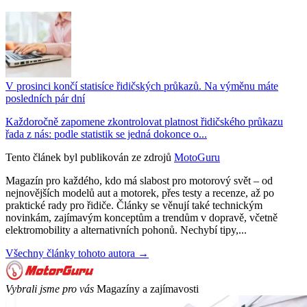
V prosinci končí statisíce řidičských průkazů. Na výměnu máte
posledních pár dní
Každoročně zapomene zkontrolovat platnost řidičského průkazu
řada z nás: podle statistik se jedná dokonce o...
Tento článek byl publikován ze zdrojů
MotoGuru
Magazín pro každého, kdo má slabost pro motorový svět – od
nejnovějších modelů aut a motorek, přes testy a recenze, až po
praktické rady pro řidiče. Články se věnují také technickým
novinkám, zajímavým konceptům a trendům v dopravě, včetně
elektromobility a alternativních pohonů. Nechybí tipy,...
Všechny články tohoto autora →
Vybrali jsme pro vás
Magazíny a zajímavosti