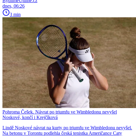
BydlímeÚtulně.cz
dnes, 06:26
3 min
Pohroma Češek. Návrat po triumfu ve Wimbledonu nevyšel
Noskové, končí i Krejčíková
Lindě Noskové návrat na kurty po triumfu ve Wimbledonu nevyšel.
Na betonu v Torontu podlehla česká tenistka Američance Caty