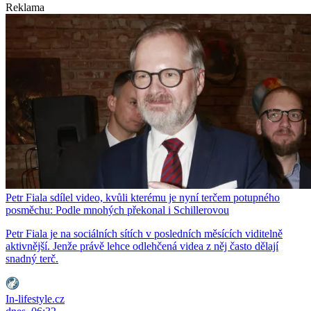
Reklama
Petr Fiala sdílel video, kvůli kterému je nyní terčem potupného
posměchu: Podle mnohých překonal i Schillerovou
Petr Fiala je na sociálních sítích v posledních měsících viditelně
aktivnější. Jenže právě lehce odlehčená videa z něj často dělají
snadný terč.
In-lifestyle.cz