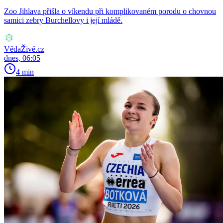
Zoo Jihlava přišla o víkendu při komplikovaném porodu o chovnou
samici zebry Burchellovy i její mládě.
VědaŽivě.cz
dnes, 06:05
4 min