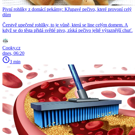
Pivní rohlíky z domácí pekárny: Křupavé pečivo, které provoní celý
dům
Čerstvě upečené rohlíky, to je vůně, která se line celým domem. A
když se do těsta přidá světlé pivo, získá pečivo ještě výraznější chuť.
Cooky.cz
dnes, 06:20
3 min