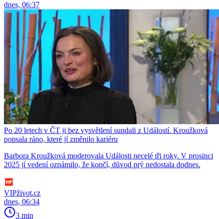
dnes, 06:37
Po 20 letech v ČT ji bez vysvětlení sundali z Událostí. Kroužková
popsala ráno, které jí změnilo kariéru
Barbora Kroužková moderovala Události necelé tři roky. V prosinci
2025 jí vedení oznámilo, že končí, důvod prý nedostala dodnes.
VIPživot.cz
dnes, 06:34
3 min