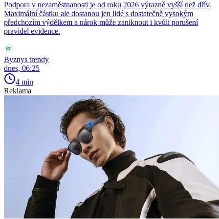
Podpora v nezaměstnanosti je od roku 2026 výrazně vyšší než dřív.
Maximální částku ale dostanou jen lidé s dostatečně vysokým
předchozím výdělkem a nárok může zaniknout i kvůli porušení
pravidel evidence.
Byznys trendy
dnes, 06:25
4 min
Reklama