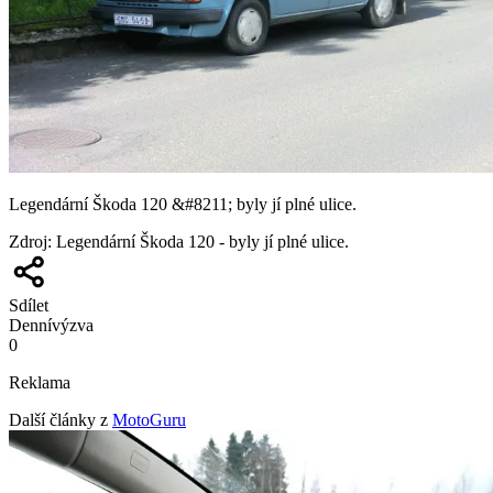
Legendární Škoda 120 &#8211; byly jí plné ulice.
Zdroj
:
Legendární Škoda 120 - byly jí plné ulice.
Sdílet
Denní
výzva
0
Reklama
Další články z
MotoGuru