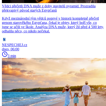
Vědci přečetli DNA muže z doby stavitelů pyramid. Prozradila
překvapivý původ starých Egypťanů
Když mezinárodní tým vědců poprvé v historii kompletně přečetl
genom starověkého Egypťana, čekal je objev, který boří vše, co
jsme se učili ve škole. Analýza DNA muže, který žil před 4 500 lety,
odhalila něco, co nikdo nečekal.
NESPECHEJ.cz
dnes, 06:00
3 min