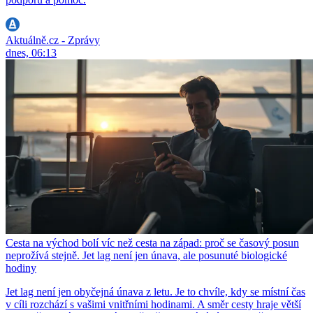
Aktuálně.cz - Zprávy
dnes, 06:13
Cesta na východ bolí víc než cesta na západ: proč se časový posun
neprožívá stejně. Jet lag není jen únava, ale posunuté biologické
hodiny
Jet lag není jen obyčejná únava z letu. Je to chvíle, kdy se místní čas
v cíli rozchází s vašimi vnitřními hodinami. A směr cesty hraje větší