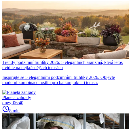
Trendy podzimní truhlíky 2026: 5 elegantních aranžmá, která letos
uvidíte na nejkrásnějších terasách
Inspirujte se 5 elegantními podzimními truhlíky 2026. Objevte
moderní kombinace rostlin pro balkon, okna i terasu.
Planeta zahrady
dnes, 06:40
8 min