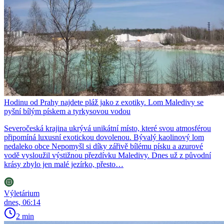
Hodinu od Prahy najdete pláž jako z exotiky. Lom Maledivy se
pyšní bílým pískem a tyrkysovou vodou
Severočeská krajina ukrývá unikátní místo, které svou atmosférou
připomíná luxusní exotickou dovolenou. Bývalý kaolinový lom
nedaleko obce Nepomyšl si díky zářivě bílému písku a azurové
vodě vysloužil výstižnou přezdívku Maledivy. Dnes už z původní
krásy zbylo jen malé jezírko, přesto…
Výletárium
dnes, 06:14
2 min