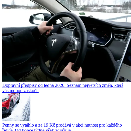
Dopravní předpisy od ledna 2026: Seznam největších změn, která
vás mohou zaskočit
Penny se vytáhlo a za 19 Kč prodává v akci nutnost pro každého
řidiče. Od konce týdne však zdražuje