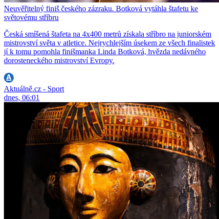
Neuvěřitelný finiš českého zázraku. Botková vytáhla štafetu ke
světovému stříbru
Česká smíšená štafeta na 4x400 metrů získala stříbro na juniorském
mistrovství světa v atletice. Nejrychlejším úsekem ze všech finalistek
jí k tomu pomohla finišmanka Linda Botková, hvězda nedávného
dorosteneckého mistrovství Evropy.
Aktuálně.cz - Sport
dnes, 06:01