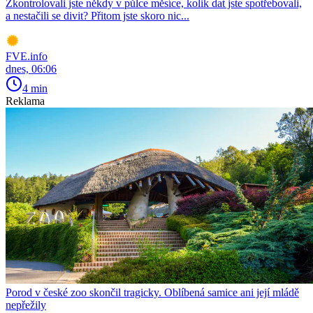
Zkontrolovali jste někdy v půlce měsíce, kolik dat jste spotřebovali,
a nestačili se divit? Přitom jste skoro nic...
FVE.info
dnes, 06:06
4 min
Reklama
Porod v české zoo skončil tragicky. Oblíbená samice ani její mládě
nepřežily