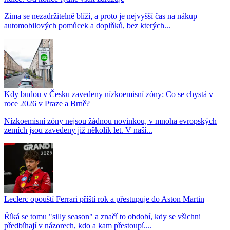
Zima se nezadržitelně blíží, a proto je nejvyšší čas na nákup
automobilových pomůcek a doplňků, bez kterých...
Kdy budou v Česku zavedeny nízkoemisní zóny: Co se chystá v
roce 2026 v Praze a Brně?
Nízkoemisní zóny nejsou žádnou novinkou, v mnoha evropských
zemích jsou zavedeny již několik let. V naší...
Leclerc opouští Ferrari příští rok a přestupuje do Aston Martin
Říká se tomu "silly season" a značí to období, kdy se všichni
předbíhají v názorech, kdo a kam přestoupí....