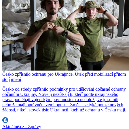
Česko zpřísnilo ochranu pro Ukrajince. Útěk před mobilizací přitom
stojí jmění
Česko od středy zpřísnilo podmínky pro udělování dočasné ochrany
občanům Ukrajiny. Nově ji nezískají ti, kteří podle ukrajinského
práva podléhají vojenským povinnostem a nedoloží, že je splnili
nebo že mají oprávnění zemi opustit. Změna se týká pouze nových
žádostí, nikoli stovek tisíc Ukrajinců, kteří už ochranu v Česku mají.
Aktuálně.cz - Zprávy