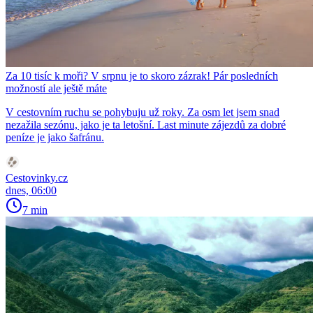
Za 10 tisíc k moři? V srpnu je to skoro zázrak! Pár posledních
možností ale ještě máte
V cestovním ruchu se pohybuju už roky. Za osm let jsem snad
nezažila sezónu, jako je ta letošní. Last minute zájezdů za dobré
peníze je jako šafránu.
Cestovinky.cz
dnes, 06:00
7 min