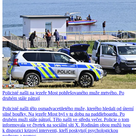
Policisté našli na jezeře Most pohřešovaného muže mrtvého. Po
druhém stále pátrají
Policisté našli tělo osmadvacetiletého muže, kterého hledali od úterní
silné bouřky. Na jezeře Most byl v tu dobu na paddleboardu. Po
druhém muži stále pátrají. Tělo našli ve středu večer. Policie o tom
informovala ve čtvrtek na sociální síti X. Rodinám obou mužů jsou
k dispozici krizoví interventi, kteří poskytují psychologickou
podporu a pomoc.