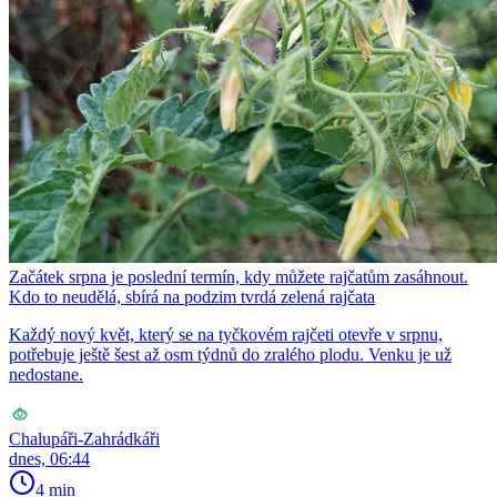
Začátek srpna je poslední termín, kdy můžete rajčatům zasáhnout.
Kdo to neudělá, sbírá na podzim tvrdá zelená rajčata
Každý nový květ, který se na tyčkovém rajčeti otevře v srpnu,
potřebuje ještě šest až osm týdnů do zralého plodu. Venku je už
nedostane.
Chalupáři-Zahrádkáři
dnes, 06:44
4 min