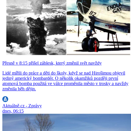
Přesně v 8:15 přišel záblesk, který změnil svět navždy
Lidé mířili do práce a děti do školy, když se nad Hirošimou objevil
jediný americký bombardér. O několik okamžiků později první
atomová bomba použitá ve válce proměnila město v trosky a navždy
změnila běh dějin.
Aktuálně.cz - Zprávy
dnes, 06:15