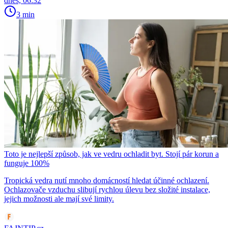
dnes, 06:32
3 min
Toto je nejlepší způsob, jak ve vedru ochladit byt. Stojí pár korun a
funguje 100%
Tropická vedra nutí mnoho domácností hledat účinné ochlazení.
Ochlazovače vzduchu slibují rychlou úlevu bez složité instalace,
jejich možnosti ale mají své limity.