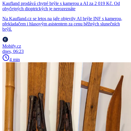
Kaufland prodává chytré brýle s kamerou a AI za 2 019 Kč. Od
obyčejných dioptrických je nerozeznáte
Na Kaufland.cz se letos na jaře objevily AI brýle INF s kamerou,
překladačem i hlasovým asistentem za cenu běžných slunečních
brýlí.
Mobify.cz
dnes, 06:23
4 min