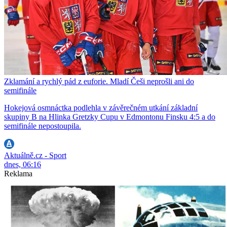
Zklamání a rychlý pád z euforie. Mladí Češi neprošli ani do
semifinále
Hokejová osmnáctka podlehla v závěrečném utkání základní
skupiny B na Hlinka Gretzky Cupu v Edmontonu Finsku 4:5 a do
semifinále nepostoupila.
Aktuálně.cz - Sport
dnes, 06:16
Reklama