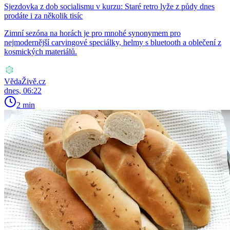
Sjezdovka z dob socialismu v kurzu: Staré retro lyže z půdy dnes
prodáte i za několik tisíc
Zimní sezóna na horách je pro mnohé synonymem pro
nejmodernější carvingové speciálky, helmy s bluetooth a oblečení z
kosmických materiálů.
VědaŽivě.cz
dnes, 06:22
2 min