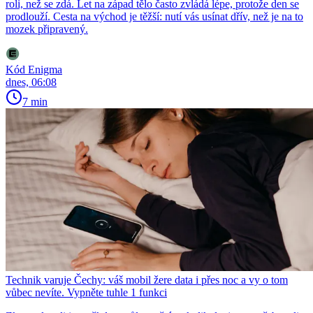
roli, než se zdá. Let na západ tělo často zvládá lépe, protože den se
prodlouží. Cesta na východ je těžší: nutí vás usínat dřív, než je na to
mozek připravený.
Kód Enigma
dnes, 06:08
7 min
Technik varuje Čechy: váš mobil žere data i přes noc a vy o tom
vůbec nevíte. Vypněte tuhle 1 funkci