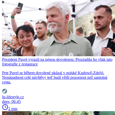
Prezident Pavel vyrazil na tajnou dovolenou: Prozradila ho však tato
fotografie z restaurace
Petr Pavel se během dovolené ukázal v polské Kudowě-Zdróji.
Nenápadnost celé návštěvy teď budí větší pozornost než samotná
cesta.
In-lifestyle.cz
dnes, 06:45
2 min