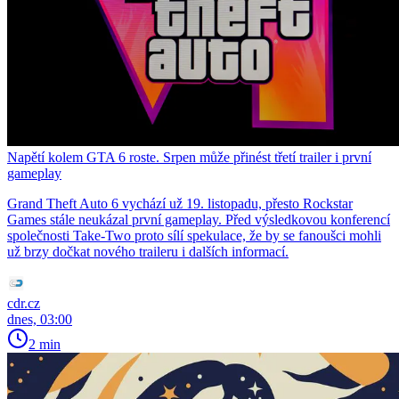
Napětí kolem GTA 6 roste. Srpen může přinést třetí trailer i první
gameplay
Grand Theft Auto 6 vychází už 19. listopadu, přesto Rockstar
Games stále neukázal první gameplay. Před výsledkovou konferencí
společnosti Take-Two proto sílí spekulace, že by se fanoušci mohli
už brzy dočkat nového traileru i dalších informací.
cdr.cz
dnes, 03:00
2 min