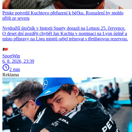
Priske potvrdil Kuchtovo přeřazení k béčku. Rozuzlení by mohlo
přijít ze severu
Nejdražší útočník v historii Sparty dorazil na Letnou 25. července.
O deset dní později chyběl Jan Kuchta v nominaci na Lyon úplně a
místo přípravy na Ligu mistrů odjel trénovat s třetiligovou rezervou.
SportWin
6. 8. 2026, 23:39
2 min
Reklama