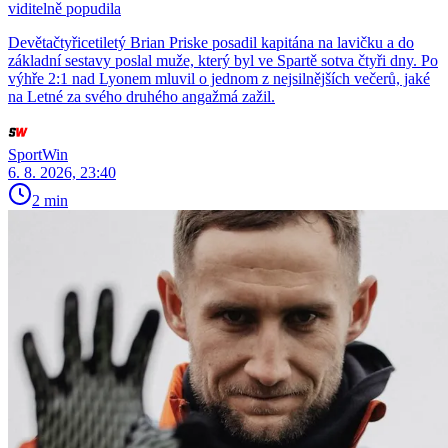
viditelně popudila
Devětačtyřicetiletý Brian Priske posadil kapitána na lavičku a do
základní sestavy poslal muže, který byl ve Spartě sotva čtyři dny. Po
výhře 2:1 nad Lyonem mluvil o jednom z nejsilnějších večerů, jaké
na Letné za svého druhého angažmá zažil.
SportWin
6. 8. 2026, 23:40
2 min