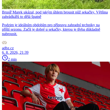
Brusíř Marek ukázal, pod jakým úhlem brousit nůž sekačky. Většina
zahrádkářů to dělá špatně
Podzim je ideálním obdobím pro přípravu zahradní techniky na
příští sezonu. Začít je dobré u sekačky, kterou je třeba důkladně
nabrousit.
adbz.cz
6. 8. 2026, 21:39
2 min