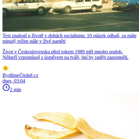
Test znalostí o životě v dobách socialismu: 10 otázek odhalí, za máte
minulý režim stále v živé paměti
Život v Československu před rokem 1989 měl mnoho podob.
Někteří vzpomínají s úsměvem na tváři, jiní by raději zapomněli.
BydlímeÚtulně.cz
dnes, 03:04
2 min