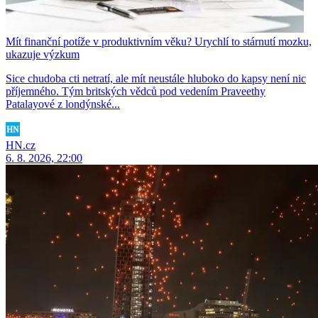
Mít finanční potíže v produktivním věku? Urychlí to stárnutí mozku,
ukazuje výzkum
Sice chudoba cti netratí, ale mít neustále hluboko do kapsy není nic
příjemného. Tým britských vědců pod vedením Praveethy
Patalayové z londýnské...
HN.cz
6. 8. 2026, 22:00