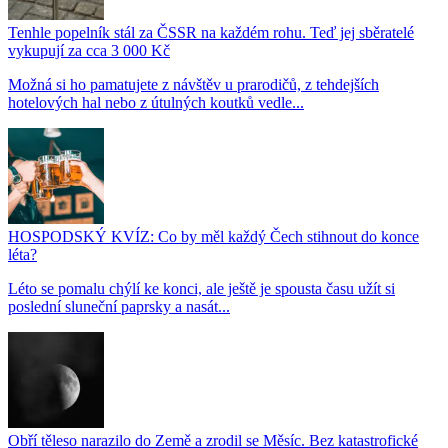
Tenhle popelník stál za ČSSR na každém rohu. Teď jej sběratelé
vykupují za cca 3 000 Kč
Možná si ho pamatujete z návštěv u prarodičů, z tehdejších
hotelových hal nebo z útulných koutků vedle...
HOSPODSKÝ KVÍZ: Co by měl každý Čech stihnout do konce
léta?
Léto se pomalu chýlí ke konci, ale ještě je spousta času užít si
poslední sluneční paprsky a nasát...
Obří těleso narazilo do Země a zrodil se Měsíc. Bez katastrofické