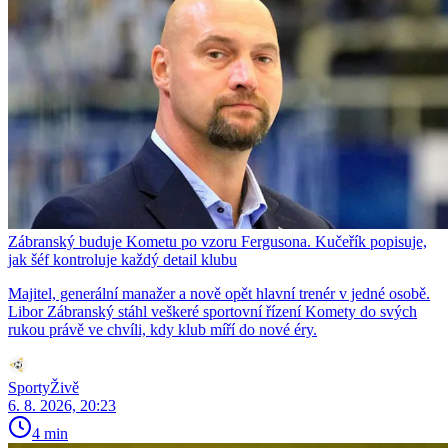
Zábranský buduje Kometu po vzoru Fergusona. Kučeřík popisuje,
jak šéf kontroluje každý detail klubu
Majitel, generální manažer a nově opět hlavní trenér v jedné osobě.
Libor Zábranský stáhl veškeré sportovní řízení Komety do svých
rukou právě ve chvíli, kdy klub míří do nové éry.
SportyŽivě
6. 8. 2026, 20:23
4 min