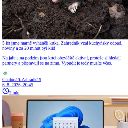
5 let jsme marně vyháněli krtka. Zahradník vzal kuchyňský odpad,
noviny a za 20 minut byl klid
Na jaře a na podzim jsou krtci obzvláště aktivní, protože si hledají
partnery a připravují se na zimu. Vypudit je tedy musíte včas.
Chalupáři-Zahrádkáři
6. 8. 2026, 20:45
2 min