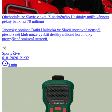
Obchodníci ze Slavie v akci. Z nechtěného Hashioky může kápnout
pěkný balík, až 70 milionů
Japonský obránce Daiki Hashioka ve Slavii sportovně neuspěl,
přesto z něj klub může vytěžit desítky milionů korun díky
promyšlené smluvní strategii.
SportyŽivě
6. 8. 2026, 21:32
3 min