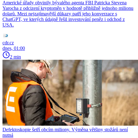
Americké úřady obvinily bývalého agenta FBI Patricka Stevena
Yarocha z odcizení kryptoměn v hodnotě přibližně jednoho milionu
dolarů. Mezi nejzajímavější důkazy patří jeho konverzace s
ChatGPT, ve kterých údajně řešil investování peněz i odchod z
USA.
cdr.cz
dnes, 01:00
2 min
Defektoskopie šetří obcím miliony. Výměna většiny stožárů není
nutná