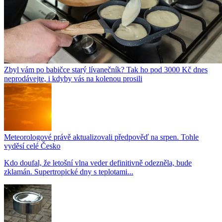
Zbyl vám po babičce starý lívanečník? Tak ho pod 3000 Kč dnes
neprodávejte, i kdyby vás na kolenou prosili
Meteorologové právě aktualizovali předpověď na srpen. Tohle
vyděsí celé Česko
Kdo doufal, že letošní vlna veder definitivně odezněla, bude
zklamán. Supertropické dny s teplotami...