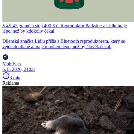
Váží 47 gramů a stojí 400 Kč. Reproduktor Parkside z Lidlu hraje
lépe, než by kdokoliv čekal
Dílenská značka Lidlu přišla s Bluetooth reproduktorem, který se
vejde do dlaně a hraje mnohem lépe, než by člověk čekal.
Mobify.cz
6. 8. 2026, 21:08
3 min
Reklama