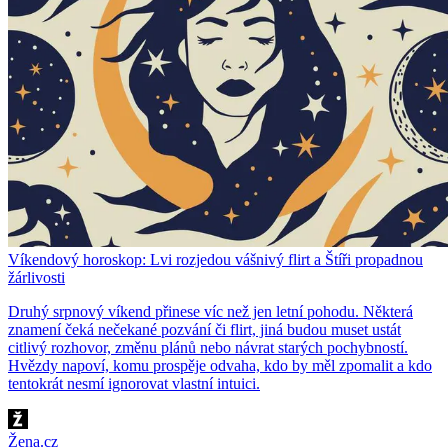
Víkendový horoskop: Lvi rozjedou vášnivý flirt a Štíři propadnou
žárlivosti
Druhý srpnový víkend přinese víc než jen letní pohodu. Některá
znamení čeká nečekané pozvání či flirt, jiná budou muset ustát
citlivý rozhovor, změnu plánů nebo návrat starých pochybností.
Hvězdy napoví, komu prospěje odvaha, kdo by měl zpomalit a kdo
tentokrát nesmí ignorovat vlastní intuici.
Žena.cz