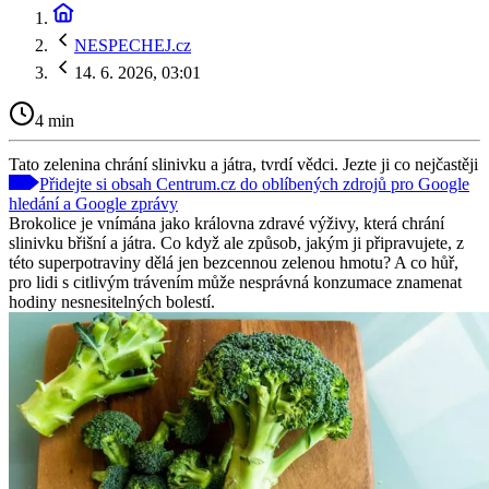
NESPECHEJ.cz
14. 6. 2026, 03:01
4 min
Tato zelenina chrání slinivku a játra, tvrdí vědci. Jezte ji co nejčastěji
Přidejte si obsah Centrum.cz do oblíbených zdrojů pro Google
hledání a Google zprávy
Brokolice je vnímána jako královna zdravé výživy, která chrání
slinivku břišní a játra. Co když ale způsob, jakým ji připravujete, z
této superpotraviny dělá jen bezcennou zelenou hmotu? A co hůř,
pro lidi s citlivým trávením může nesprávná konzumace znamenat
hodiny nesnesitelných bolestí.