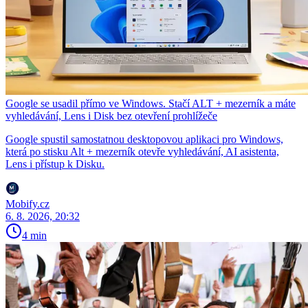
Google se usadil přímo ve Windows. Stačí ALT + mezerník a máte
vyhledávání, Lens i Disk bez otevření prohlížeče
Google spustil samostatnou desktopovou aplikaci pro Windows,
která po stisku Alt + mezerník otevře vyhledávání, AI asistenta,
Lens i přístup k Disku.
Mobify.cz
6. 8. 2026, 20:32
4 min