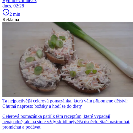
BydlímeÚtulně.cz
dnes, 02:28
2 min
Reklama
Ta nejpoctivější celerová pomazánka, která vám připomene dětství:
Chutná naprosto božsky a hodí se do diety
Celerová pomazánka patří k těm receptům, které vypadají
nenápadně, ale na stole vždy sklidí největší úspěch. Stačí nastrouhat,
promíchat a podávat.