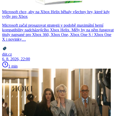
Microsoft chce, aby na Xbox Helix běhaly všechny hry, které kdy
vyšly pro Xbox
Microsoft začal prosazovat strategii v podobě maximální herní
kompatibility nadcházejícího Xbox Helix. Měly by na něm fungovat
tituly napsané pro Xbox 360, Xbox One, Xbox One S / Xbox One
X i novinky…
diit.cz
6. 8. 2026, 22:00
1 min