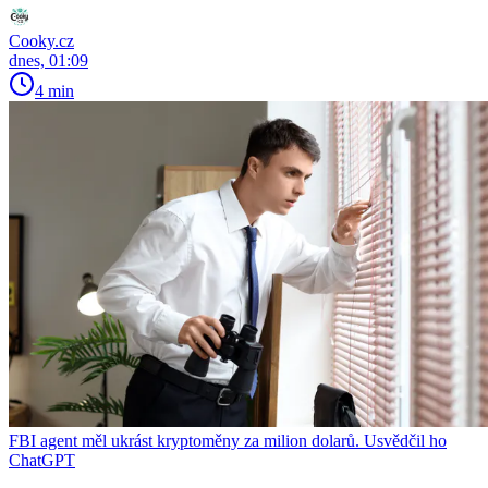
Cooky.cz
dnes, 01:09
4 min
FBI agent měl ukrást kryptoměny za milion dolarů. Usvědčil ho
ChatGPT