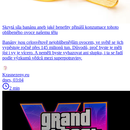
Skrytá síla banánu aneb jaké benefity přináší konzumace tohoto
oblíbeného ovoce našemu tělu
Banány jsou celosvětově nejoblíbenějším ovocem, ve světě se jich
vypěstuje ročně přes 145 milionů tun. Důvodů, proč byste je měli
jíst i vy je vícero. A neměli byste vyhazovat ani slupku, i ta se řadí
podle výzkumů vědců mezi superpotraviny.
Krasnezeny.eu
dnes, 03:04
2 min