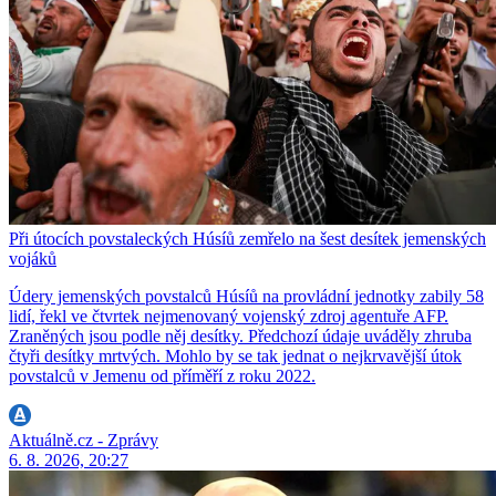
Při útocích povstaleckých Húsíů zemřelo na šest desítek jemenských
vojáků
Údery jemenských povstalců Húsíů na provládní jednotky zabily 58
lidí, řekl ve čtvrtek nejmenovaný vojenský zdroj agentuře AFP.
Zraněných jsou podle něj desítky. Předchozí údaje uváděly zhruba
čtyři desítky mrtvých. Mohlo by se tak jednat o nejkrvavější útok
povstalců v Jemenu od příměří z roku 2022.
Aktuálně.cz - Zprávy
6. 8. 2026, 20:27