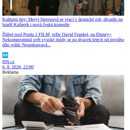
Kulturní tipy: Meryl Streepová se vrací v ikonické roli, divadlo na
hradě Kašperk i nová česká komedie
Ďábel nosí Pradu 2 FILM, režie David Frankel, na Disney+
Nekompromisní svět vysoké módy se po dvaceti letech od prvního
dílu vrátil. Nesmlouvavá...
HN.cz
6. 8. 2026, 22:00
Reklama