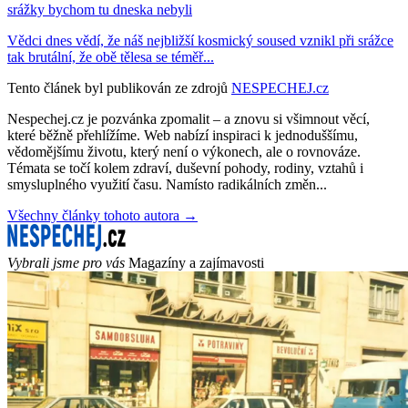
srážky bychom tu dneska nebyli
Vědci dnes vědí, že náš nejbližší kosmický soused vznikl při srážce
tak brutální, že obě tělesa se téměř...
Tento článek byl publikován ze zdrojů
NESPECHEJ.cz
Nespechej.cz je pozvánka zpomalit – a znovu si všimnout věcí,
které běžně přehlížíme. Web nabízí inspiraci k jednoduššímu,
vědomějšímu životu, který není o výkonech, ale o rovnováze.
Témata se točí kolem zdraví, duševní pohody, rodiny, vztahů i
smysluplného využití času. Namísto radikálních změn...
Všechny články tohoto autora →
Vybrali jsme pro vás
Magazíny a zajímavosti