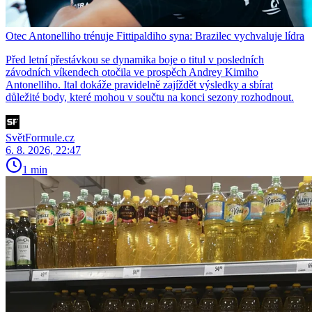
Otec Antonelliho trénuje Fittipaldiho syna: Brazilec vychvaluje lídra
Před letní přestávkou se dynamika boje o titul v posledních
závodních víkendech otočila ve prospěch Andrey Kimiho
Antonelliho. Ital dokáže pravidelně zajíždět výsledky a sbírat
důležité body, které mohou v součtu na konci sezony rozhodnout.
SvětFormule.cz
6. 8. 2026, 22:47
1 min