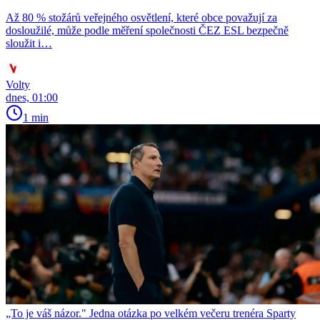
Až 80 % stožárů veřejného osvětlení, které obce považují za
dosloužilé, může podle měření společnosti ČEZ ESL bezpečně
sloužit i…
Volty
dnes, 01:00
1 min
„To je váš názor." Jedna otázka po velkém večeru trenéra Sparty