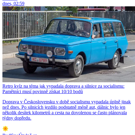
dnes, 02:59
Retro kvíz na téma jak vypadala doprava a silnice za socialismu:
Pamětníci musí povinně získat 10/10 bodů
Doprava v Československu v době socialismu vypadala úplně jinak
než dnes. Po silnicích jezdilo podstatně méně aut, dálnic bylo jen
několik desítek kilometrů a cesta na dovolenou se často plánovala
týdny dopředu.