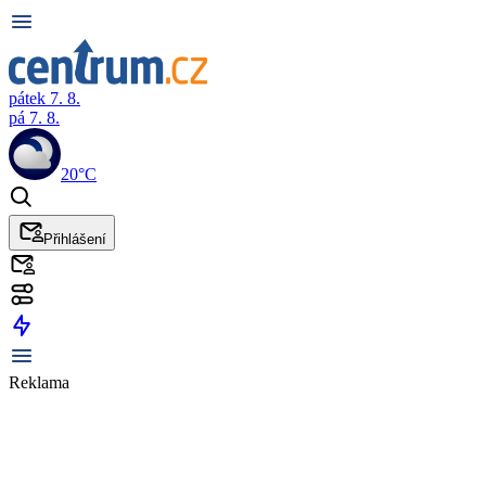
pátek 7. 8.
pá 7. 8.
20°C
Přihlášení
Reklama