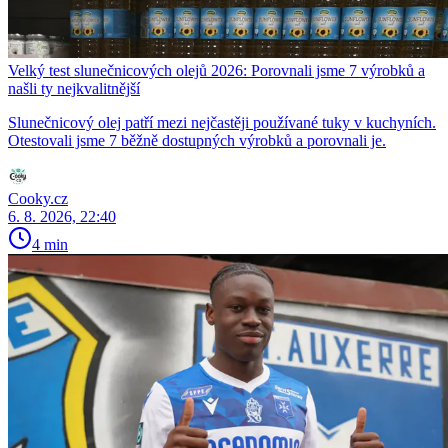
Velký test slunečnicových olejů 2026: Porovnali jsme 7 výrobků a
našli ty nejkvalitnější
Slunečnicový olej patří mezi nejčastěji používané tuky v kuchyních.
Otestovali jsme 7 běžně dostupných výrobků a porovnali je.
Cooky.cz
6. 8. 2026, 22:40
4 min