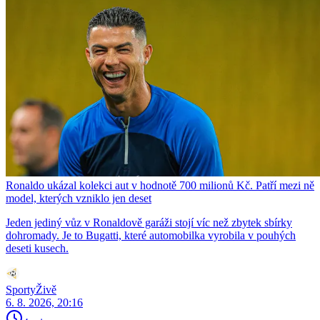
Ronaldo ukázal kolekci aut v hodnotě 700 milionů Kč. Patří mezi ně
model, kterých vzniklo jen deset
Jeden jediný vůz v Ronaldově garáži stojí víc než zbytek sbírky
dohromady. Je to Bugatti, které automobilka vyrobila v pouhých
deseti kusech.
SportyŽivě
6. 8. 2026, 20:16