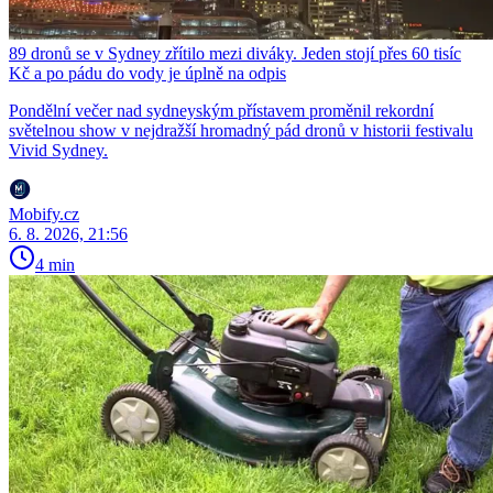
89 dronů se v Sydney zřítilo mezi diváky. Jeden stojí přes 60 tisíc
Kč a po pádu do vody je úplně na odpis
Pondělní večer nad sydneyským přístavem proměnil rekordní
světelnou show v nejdražší hromadný pád dronů v historii festivalu
Vivid Sydney.
Mobify.cz
6. 8. 2026, 21:56
4 min