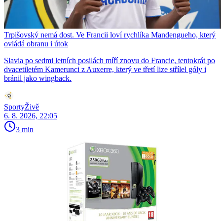
Trpišovský nemá dost. Ve Francii loví rychlíka Mandengueho, který
ovládá obranu i útok
Slavia po sedmi letních posilách míří znovu do Francie, tentokrát po
dvacetiletém Kamerunci z Auxerre, který ve třetí lize střílel góly i
bránil jako wingback.
SportyŽivě
6. 8. 2026, 22:05
3 min