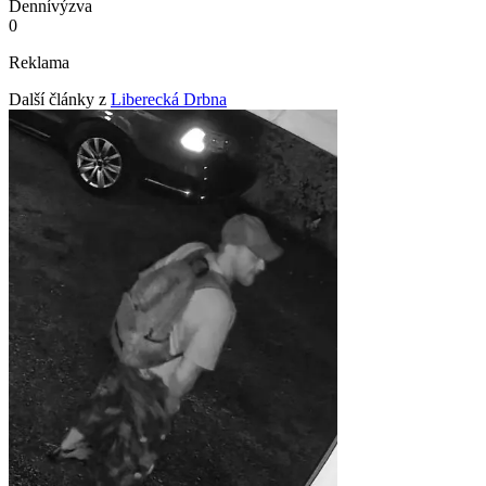
Denní
výzva
0
Reklama
Další články z
Liberecká Drbna