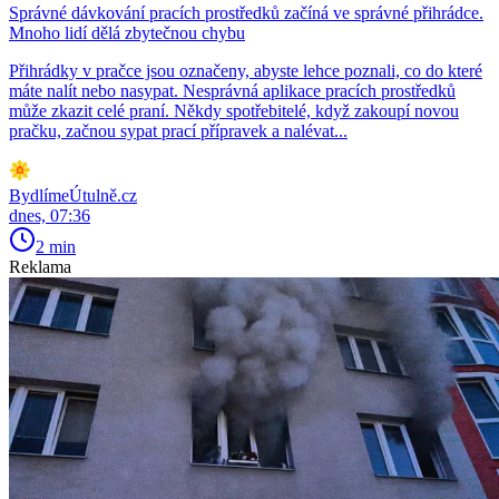
Správné dávkování pracích prostředků začíná ve správné přihrádce.
Mnoho lidí dělá zbytečnou chybu
Přihrádky v pračce jsou označeny, abyste lehce poznali, co do které
máte nalít nebo nasypat. Nesprávná aplikace pracích prostředků
může zkazit celé praní. Někdy spotřebitelé, když zakoupí novou
pračku, začnou sypat prací přípravek a nalévat...
BydlímeÚtulně.cz
dnes, 07:36
2 min
Reklama