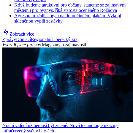
Když budeme atraktivní pro občany, staneme se zajímavým
městem i pro byznys, říká starosta oceněného Rožnova
Agresora rozčílil slogan na dobročinném plakátu. Vykopl
skleněnou výplň zastávky
Zobrazit více
Zprávy
Domácí
Regionální
Liberecký kraj
Vybrali jsme pro vás
Magazíny a zajímavosti
Noční vidění už nemusí být zelené. Nová technologie ukazuje
infračervený svět v barvách