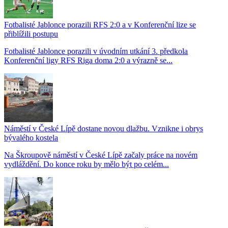
Fotbalisté Jablonce porazili RFS 2:0 a v Konferenční lize se
přiblížili postupu
Fotbalisté Jablonce porazili v úvodním utkání 3. předkola
Konferenční ligy RFS Riga doma 2:0 a výrazně se...
Náměstí v České Lípě dostane novou dlažbu. Vznikne i obrys
bývalého kostela
Na Škroupově náměstí v České Lípě začaly práce na novém
vydláždění. Do konce roku by mělo být po celém...