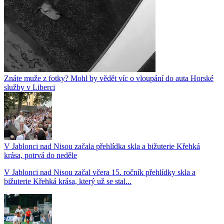
Znáte muže z fotky? Mohl by vědět víc o vloupání do auta Horské
služby v Liberci
V Jablonci nad Nisou začala přehlídka skla a bižuterie Křehká
krása, potrvá do neděle
V Jablonci nad Nisou začal včera 15. ročník přehlídky skla a
bižuterie Křehká krása, který už se stal...