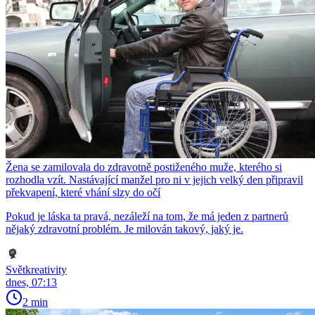
Žena se zamilovala do zdravotně postiženého muže, kterého si
rozhodla vzít. Nastávající manžel pro ni v jejich velký den připravil
překvapení, které vhání slzy do očí
Pokud je láska ta pravá, nezáleží na tom, že má jeden z partnerů
nějaký zdravotní problém. Je milován takový, jaký je.
Světkreativity
dnes, 07:13
2 min