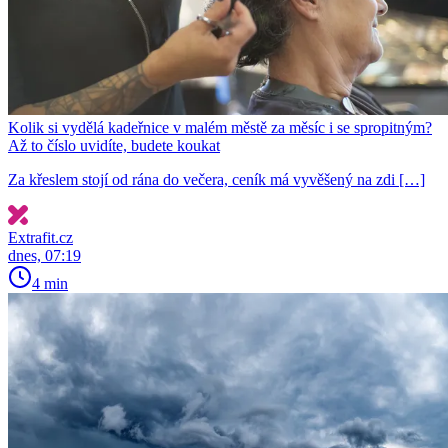
Kolik si vydělá kadeřnice v malém městě za měsíc i se spropitným?
Až to číslo uvidíte, budete koukat
Za křeslem stojí od rána do večera, ceník má vyvěšený na zdi […]
Extrafit.cz
dnes, 07:19
4 min