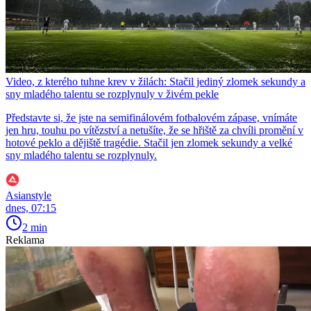
Video, z kterého tuhne krev v žilách: Stačil jediný zlomek sekundy a
sny mladého talentu se rozplynuly v živém pekle
Představte si, že jste na semifinálovém fotbalovém zápase, vnímáte
jen hru, touhu po vítězství a netušíte, že se hřiště za chvíli promění v
hotové peklo a dějiště tragédie. Stačil jen zlomek sekundy a velké
sny mladého talentu se rozplynuly.
Asianstyle
dnes, 07:15
2 min
Reklama