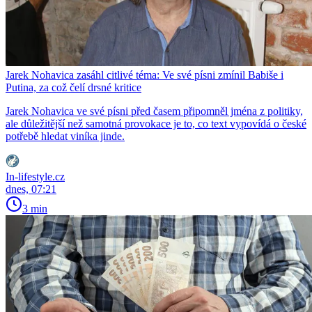
Jarek Nohavica zasáhl citlivé téma: Ve své písni zmínil Babiše i
Putina, za což čelí drsné kritice
Jarek Nohavica ve své písni před časem připomněl jména z politiky,
ale důležitější než samotná provokace je to, co text vypovídá o české
potřebě hledat viníka jinde.
In-lifestyle.cz
dnes, 07:21
3 min