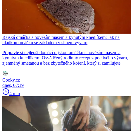
Rajská omáčka s hovězím masem a kynutým knedlíkem: Jak na
hladkou omáčku se základem v silném vývaru
Připravte si nejlepší domácí rajskou omáčku s hovězím masem a
kynutým knedlíkem! Osvědčený rodinný recept z poctivého vývaru,
zjemněný smetanou a bez zbytečného koření, který si zamilujete.
Cooky.cz
dnes, 07:19
4 min