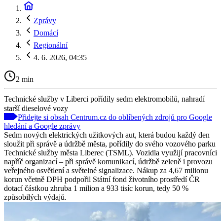
Zprávy
Domácí
Regionální
4. 6. 2026, 04:35
2 min
Technické služby v Liberci pořídily sedm elektromobilů, nahradí
starší dieselové vozy
Přidejte si obsah Centrum.cz do oblíbených zdrojů pro Google
hledání a Google zprávy
Sedm nových elektrických užitkových aut, která budou každý den
sloužit při správě a údržbě města, pořídily do svého vozového parku
Technické služby města Liberec (TSML). Vozidla využijí pracovníci
napříč organizací – při správě komunikací, údržbě zeleně i provozu
veřejného osvětlení a světelné signalizace. Nákup za 4,67 milionu
korun včetně DPH podpořil Státní fond životního prostředí ČR
dotací částkou zhruba 1 milion a 933 tisíc korun, tedy 50 %
způsobilých výdajů.