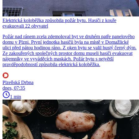
Elektrická koloběžka způsobila požár bytu. Hasiči z kouře
evakuovali 22 obyvatel
Požár nad ránem zcela zdemoloval byt ve druhém patře panelového
domu v Plzni. První jednotka hasičů byla na místě v Domažlické
ulici před pátou hodinou ráno. Z oken bytu se valil hustý černý dým.
Ze zakouřených společných prostor domu museli hasiči evakuovat
nájemníky ve vyváděcích maskách. Požár bytu s největší
pravděpodobností způsobila elektrická koloběžka.
Plzeňská Drbna
dnes, 07:35
1 min