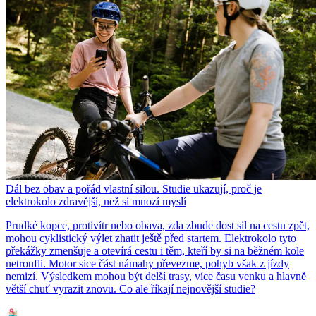
Dál bez obav a pořád vlastní silou. Studie ukazují, proč je
elektrokolo zdravější, než si mnozí myslí
Prudké kopce, protivítr nebo obava, zda zbude dost sil na cestu zpět,
mohou cyklistický výlet zhatit ještě před startem. Elektrokolo tyto
překážky zmenšuje a otevírá cestu i těm, kteří by si na běžném kole
netroufli. Motor sice část námahy převezme, pohyb však z jízdy
nemizí. Výsledkem mohou být delší trasy, více času venku a hlavně
větší chuť vyrazit znovu. Co ale říkají nejnovější studie?