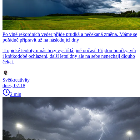
Po vlně rekordních veder přijde prudká a nečekaná změna. Máme se
pořádně připravit už na následující dny
Tropické teploty u nás brzy vystřídá jiné počasí. Přijdou bouřky, vítr
i krátkodobé ochlazení, další letní dny ale na sebe nenechají dlouho
čekat.
Světkreativity
dnes, 07:18
2 min