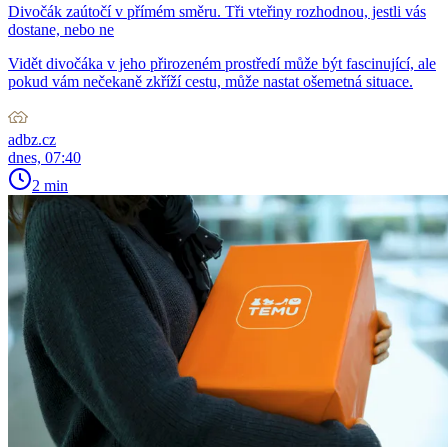
Divočák zaútočí v přímém směru. Tři vteřiny rozhodnou, jestli vás
dostane, nebo ne
Vidět divočáka v jeho přirozeném prostředí může být fascinující, ale
pokud vám nečekaně zkříží cestu, může nastat ošemetná situace.
adbz.cz
dnes, 07:40
2 min