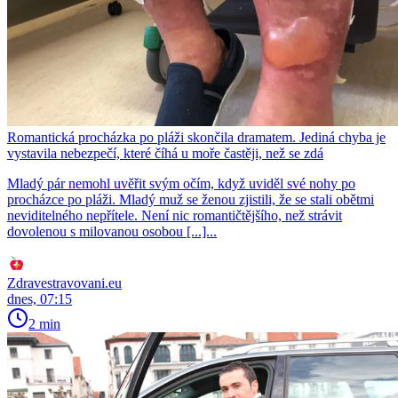
Romantická procházka po pláži skončila dramatem. Jediná chyba je
vystavila nebezpečí, které číhá u moře častěji, než se zdá
Mladý pár nemohl uvěřit svým očím, když uviděl své nohy po
procházce po pláži. Mladý muž se ženou zjistili, že se stali obětmi
neviditelného nepřítele. Není nic romantičtějšího, než strávit
dovolenou s milovanou osobou [...]...
Zdravestravovani.eu
dnes, 07:15
2 min