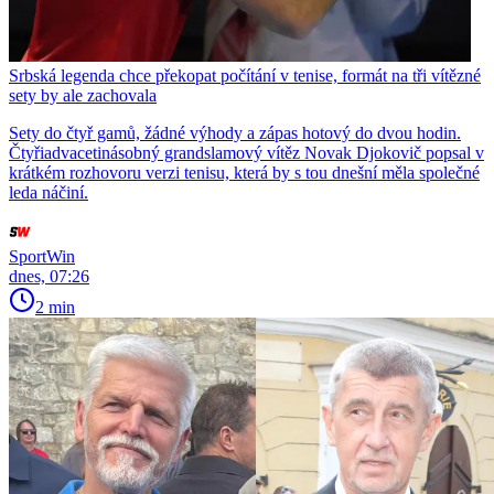
Srbská legenda chce překopat počítání v tenise, formát na tři vítězné
sety by ale zachovala
Sety do čtyř gamů, žádné výhody a zápas hotový do dvou hodin.
Čtyřiadvacetinásobný grandslamový vítěz Novak Djokovič popsal v
krátkém rozhovoru verzi tenisu, která by s tou dnešní měla společné
leda náčiní.
SportWin
dnes, 07:26
2 min