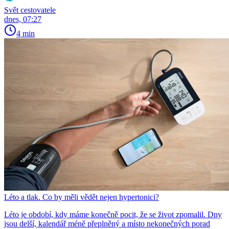
Svět cestovatele
dnes, 07:27
4 min
Léto a tlak. Co by měli vědět nejen hypertonici?
Léto je období, kdy máme konečně pocit, že se život zpomalil. Dny
jsou delší, kalendář méně přeplněný a místo nekonečných porad