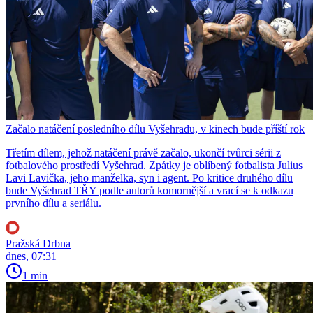
Začalo natáčení posledního dílu Vyšehradu, v kinech bude příští rok
Třetím dílem, jehož natáčení právě začalo, ukončí tvůrci sérii z
fotbalového prostředí Vyšehrad. Zpátky je oblíbený fotbalista Julius
Lavi Lavička, jeho manželka, syn i agent. Po kritice druhého dílu
bude Vyšehrad TŘY podle autorů komornější a vrací se k odkazu
prvního dílu a seriálu.
Pražská Drbna
dnes, 07:31
1 min