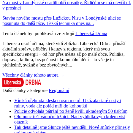
Na most v Londýnské osadili obří nosníky. Řidičům se má otevřít už
v prosinci
Stavba nového mostu přes Lužickou Nisu v Londýnské ulici se
posunula do další fáze. Těžká technika dnes na...
Tento článek byl publikován ze zdrojů
Liberecká Drbna
Liberec a okolí očima, které vidí zblízka. Liberecká Drbna přináší
aktuální zprávy, příběhy i kauzy z regionu, který má svou
specifickou energii – od hor přes města až po malé obce. Politika,
doprava, kultura, bezpečnost i komunální dění – to vše je tu
přehledně, svižně a bez zbytečných...
Všechny články tohoto autora →
Další články z kategorie
Regionální
Vírská přehrada klesla o osm metrů: Ukázala staré cesty i
ruiny, voda ale pořád míří do kohoutků
Policie odvolala pátrání po ženě kvůli ukradeným 50 tisícům
Olomouc řeší vánoční tržnici. Nad vyhlídkovým kolem visí
otazník
Tak detailně jsme Slunce ještě neviděli. Nové snímky přinesly
průlomový objev