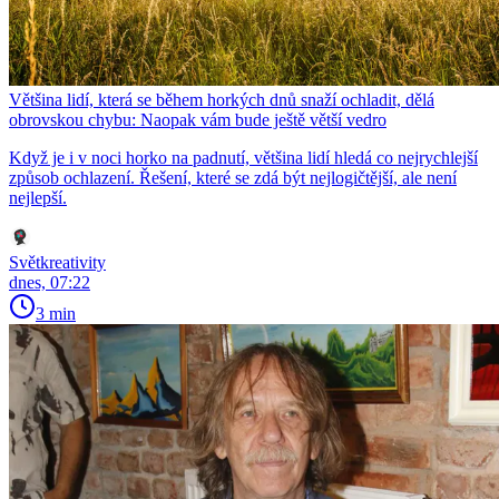
Většina lidí, která se během horkých dnů snaží ochladit, dělá
obrovskou chybu: Naopak vám bude ještě větší vedro
Když je i v noci horko na padnutí, většina lidí hledá co nejrychlejší
způsob ochlazení. Řešení, které se zdá být nejlogičtější, ale není
nejlepší.
Světkreativity
dnes, 07:22
3 min