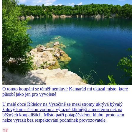
O tomto koupání se téměř nemluví: Kamarád mi ukázal místo, které
působí jako jen pro vyvolené
U malé obce Řídelov na Vysočině se mezi stromy ukrývá bývalý
žulový lom s čistou vodou a výrazně klidnější atmosférou než na
běžných koupalištích. Místo patří potápěčskému klubu, proto sem
nelze vyrazit bez respektování podmínek provozovatele.