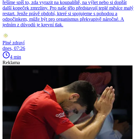
řešíme spíš to, zda vyrazit na koupaliště, na výlet nebo si dopřát
další kopeček zmrzliny. Pro naše tělo představují teplé měsíce malý
restart. Jenže právě období, které si spojujeme s pohodou a
odpočinkem, může být pro organismus překvapivě náročné. A
jedním z důvodů je krevní tlak.
Plné zdraví
dnes, 07:26
4 min
Reklama