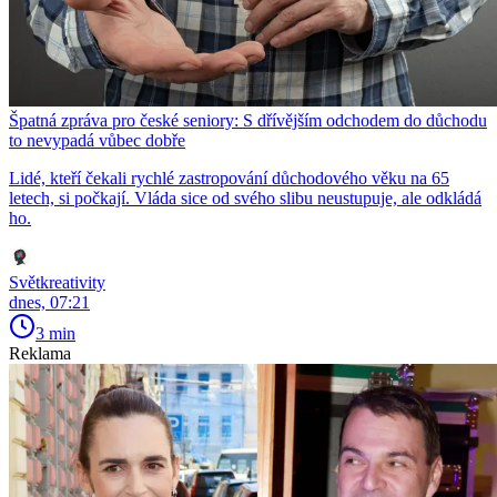
Špatná zpráva pro české seniory: S dřívějším odchodem do důchodu
to nevypadá vůbec dobře
Lidé, kteří čekali rychlé zastropování důchodového věku na 65
letech, si počkají. Vláda sice od svého slibu neustupuje, ale odkládá
ho.
Světkreativity
dnes, 07:21
3 min
Reklama