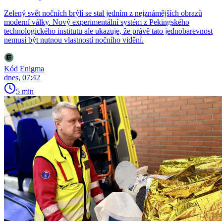
Zelený svět nočních brýlí se stal jedním z nejznámějších obrazů
moderní války. Nový experimentální systém z Pekingského
technologického institutu ale ukazuje, že právě tato jednobarevnost
nemusí být nutnou vlastností nočního vidění.
Kód Enigma
dnes, 07:42
5 min