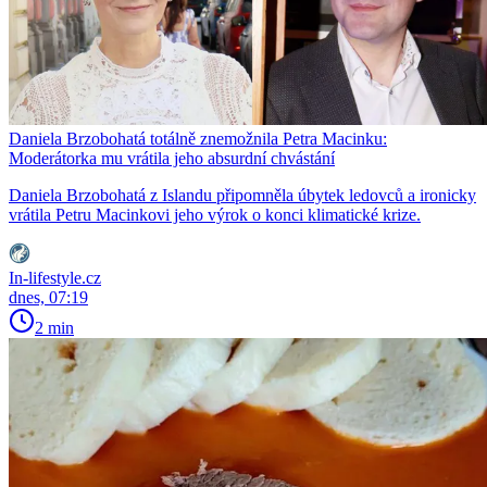
Daniela Brzobohatá totálně znemožnila Petra Macinku:
Moderátorka mu vrátila jeho absurdní chvástání
Daniela Brzobohatá z Islandu připomněla úbytek ledovců a ironicky
vrátila Petru Macinkovi jeho výrok o konci klimatické krize.
In-lifestyle.cz
dnes, 07:19
2 min