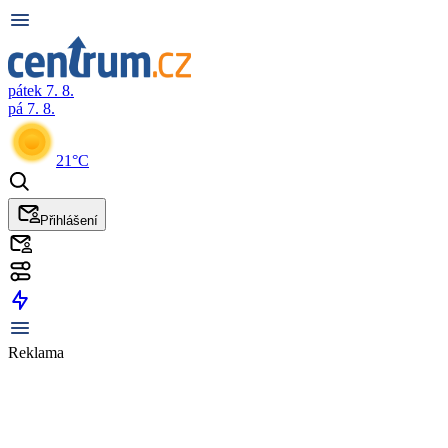
pátek 7. 8.
pá 7. 8.
21°C
Přihlášení
Reklama