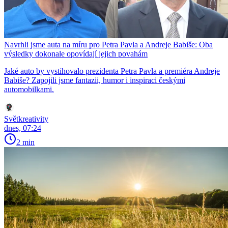
Navrhli jsme auta na míru pro Petra Pavla a Andreje Babiše: Oba
výsledky dokonale opovídají jejich povahám
Jaké auto by vystihovalo prezidenta Petra Pavla a premiéra Andreje
Babiše? Zapojili jsme fantazii, humor i inspiraci českými
automobilkami.
Světkreativity
dnes, 07:24
2 min