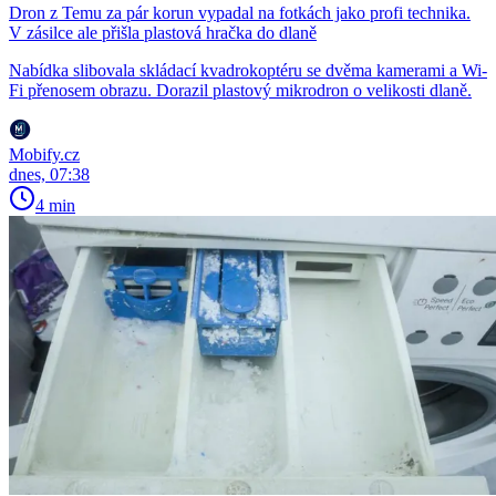
Dron z Temu za pár korun vypadal na fotkách jako profi technika.
V zásilce ale přišla plastová hračka do dlaně
Nabídka slibovala skládací kvadrokoptéru se dvěma kamerami a Wi-
Fi přenosem obrazu. Dorazil plastový mikrodron o velikosti dlaně.
Mobify.cz
dnes, 07:38
4 min