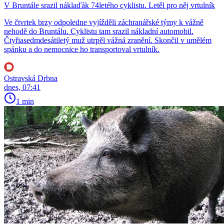
V Bruntále srazil náklaďák 74letého cyklistu. Letěl pro něj vrtulník
Ve čtvrtek brzy odpoledne vyjížděli záchranářské týmy k vážně
nehodě do Bruntálu. Cyklistu tam srazil nákladní automobil.
Čtyřiasedmdesátiletý muž utrpěl vážná zranění. Skončil v umělém
spánku a do nemocnice ho transportoval vrtulník.
Ostravská Drbna
dnes, 07:41
1 min