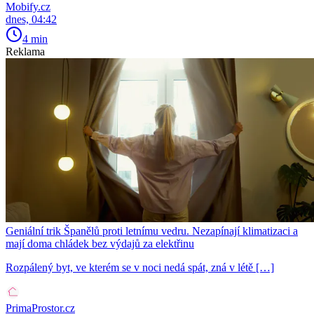
Mobify.cz
dnes, 04:42
4 min
Reklama
Geniální trik Španělů proti letnímu vedru. Nezapínají klimatizaci a
mají doma chládek bez výdajů za elektřinu
Rozpálený byt, ve kterém se v noci nedá spát, zná v létě […]
PrimaProstor.cz