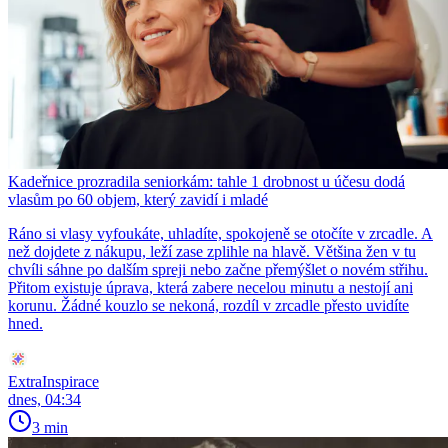
Kadeřnice prozradila seniorkám: tahle 1 drobnost u účesu dodá
vlasům po 60 objem, který zavidí i mladé
Ráno si vlasy vyfoukáte, uhladíte, spokojeně se otočíte v zrcadle. A
než dojdete z nákupu, leží zase zplihle na hlavě. Většina žen v tu
chvíli sáhne po dalším spreji nebo začne přemýšlet o novém střihu.
Přitom existuje úprava, která zabere necelou minutu a nestojí ani
korunu. Žádné kouzlo se nekoná, rozdíl v zrcadle přesto uvidíte
hned.
ExtraInspirace
dnes, 04:34
3 min