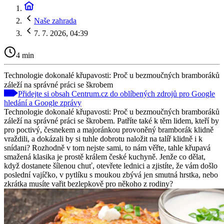
Naše zahrada
7. 7. 2026, 04:39
4 min
Technologie dokonalé křupavosti: Proč u bezmoučných bramboráků
záleží na správné práci se škrobem
Přidejte si obsah Centrum.cz do oblíbených zdrojů pro Google
hledání a Google zprávy
Technologie dokonalé křupavosti: Proč u bezmoučných bramboráků
záleží na správné práci se škrobem. Patříte také k těm lidem, kteří by
pro poctivý, česnekem a majoránkou provoněný bramborák klidně
vraždili, a dokázali by si tuhle dobrotu naložit na talíř klidně i k
snídani? Rozhodně v tom nejste sami, to nám věřte, tahle křupavá
smažená klasika je prostě králem české kuchyně. Jenže co dělat,
když dostanete šílenou chuť, otevřete lednici a zjistíte, že vám došlo
poslední vajíčko, v pytlíku s moukou zbývá jen smutná hrstka, nebo
zkrátka musíte vařit bezlepkově pro někoho z rodiny?