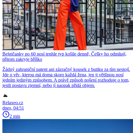
Belgičanky po 60 nosí tenhle typ košile denně, Češky ho odmítají,
přitom zakryje bříško
Žádný zahraniční patent ani zázračný kousek z butiku za tím nestojí.
Jde o věc, kterou má doma skoro každá žena, jen ji většinou nosí
jedním jediným způsobem. A právě způsob nošení rozhoduje o tom,
jestli postavu zjemní, nebo jí naopak přidá objem.
Relaxeo.cz
dnes, 04:51
2 min