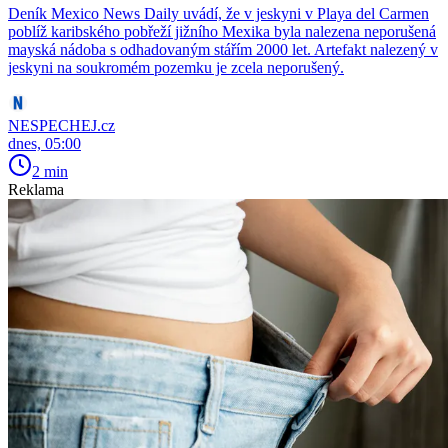
Deník Mexico News Daily uvádí, že v jeskyni v Playa del Carmen
poblíž karibského pobřeží jižního Mexika byla nalezena neporušená
mayská nádoba s odhadovaným stářím 2000 let. Artefakt nalezený v
jeskyni na soukromém pozemku je zcela neporušený.
NESPECHEJ.cz
dnes, 05:00
2 min
Reklama