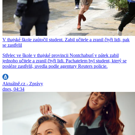
V thajské škole zaútočil student. Zabil učitele a zranil čtyři lidi, pak
se zastřelil
Střelec ve škole v thajské provincii Nontchaburí v pátek zabil
jednoho učitele a zranil čtyři lidi. Pachatelem byl student, který se
posléze zastřelil, uvedla podle agentury Reuters policie.
Aktuálně.cz - Zprávy
dnes, 04:34