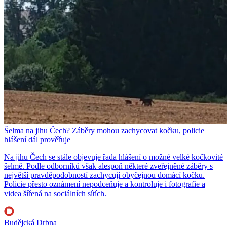
Šelma na jihu Čech? Záběry mohou zachycovat kočku, policie
hlášení dál prověřuje
Na jihu Čech se stále objevuje řada hlášení o možné velké kočkovité
šelmě. Podle odborníků však alespoň některé zveřejněné záběry s
největší pravděpodobností zachycují obyčejnou domácí kočku.
Policie přesto oznámení nepodceňuje a kontroluje i fotografie a
videa šířená na sociálních sítích.
Budějcká Drbna