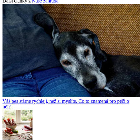
Další články z
Naše zahrada
Váš pes stárne rychleji, než si myslíte. Co to znamená pro péči o
něj?