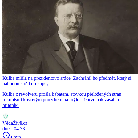
Kulka mířila na prezidentovo srdce. Zachránil ho předmět, který si
náhodou strčil do kapsy
Kulka z revolveru prošla kabátem, stovkou přeložených stran
rukopisu i kovovým pouzdrem na brýle. Teprve pak zasáhla
hrudník.
VědaŽivě.cz
dnes, 04:33
4 min