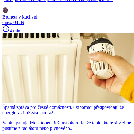
Bruneta v kuchyni
dnes, 04:39
4 min
Špatná zpráva pro české domácnosti. Odborníci předpovídají, že
energie v zimě zase podraží
Venku panuje léto a topení řeší málokdo. Jenže teplo, které si v zimě
pustíme z radiátoru nebo plynového...