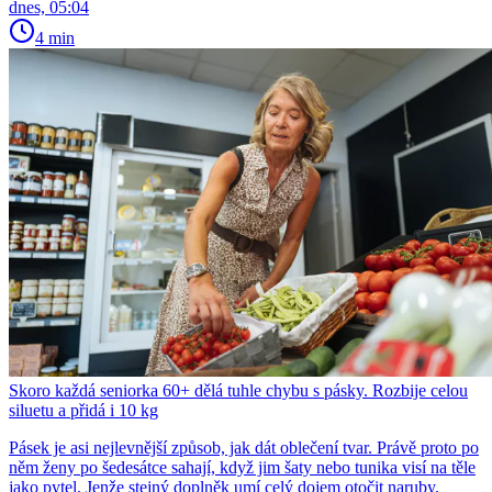
dnes, 05:04
4 min
Skoro každá seniorka 60+ dělá tuhle chybu s pásky. Rozbije celou
siluetu a přidá i 10 kg
Pásek je asi nejlevnější způsob, jak dát oblečení tvar. Právě proto po
něm ženy po šedesátce sahají, když jim šaty nebo tunika visí na těle
jako pytel. Jenže stejný doplněk umí celý dojem otočit naruby.