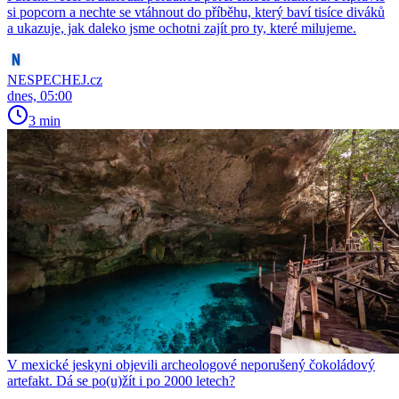
si popcorn a nechte se vtáhnout do příběhu, který baví tisíce diváků
a ukazuje, jak daleko jsme ochotni zajít pro ty, které milujeme.
NESPECHEJ.cz
dnes, 05:00
3 min
V mexické jeskyni objevili archeologové neporušený čokoládový
artefakt. Dá se po(u)žít i po 2000 letech?