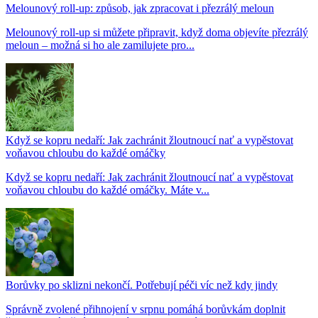
Melounový roll-up: způsob, jak zpracovat i přezrálý meloun
Melounový roll-up si můžete připravit, když doma objevíte přezrálý
meloun – možná si ho ale zamilujete pro...
Když se kopru nedaří: Jak zachránit žloutnoucí nať a vypěstovat
voňavou chloubu do každé omáčky
Když se kopru nedaří: Jak zachránit žloutnoucí nať a vypěstovat
voňavou chloubu do každé omáčky. Máte v...
Borůvky po sklizni nekončí. Potřebují péči víc než kdy jindy
Správně zvolené přihnojení v srpnu pomáhá borůvkám doplnit