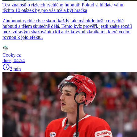
Test znalostí o rizicích rychlého hubnutí: Pokud si hlídáte váhu,
těchto 10 otázek by pro vás měla být hračka
Zhubnout rychle chce skoro každý, ale málokdo tuší, co rychlé
hubnutí s tělem skutečně dělá. Tento kvíz prověří, jestli znáte rozdíl
mezi zdravým shazováním kil a rizikovými zkratkami, které vedou
rovnou k jojo efektu.
Cooky.cz
dnes, 04:54
2 min