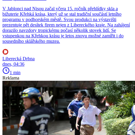
V Jablonci nad Nisou začal včera 15. ročník přehlídky skla a
bižuterie Křehká krása, který už se stal tradiční součástí letního
programu v podhorském městě. Svou produkci na výstavišti
prezentuje pět desítek firem nejen z Libereckého kraje. Na zahájení
dorazilo navzdory tropickému počasí několik stovek lidí. Se
vstupenkou na Křehkou krásu je letos znovu možné zamířit i do
sousedního sklářského muzea.
Liberecká Drbna
dnes, 04:36
1 min
Reklama