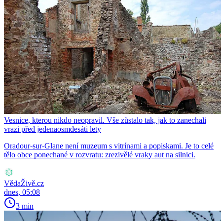
Vesnice, kterou nikdo neopravil. Vše zůstalo tak, jak to zanechali
vrazi před jedenaosmdesáti lety
Oradour-sur-Glane není muzeum s vitrínami a popiskami. Je to celé
tělo obce ponechané v rozvratu: zrezivělé vraky aut na silnici.
VědaŽivě.cz
dnes, 05:08
3 min