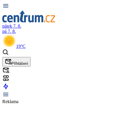
pátek 7. 8.
pá 7. 8.
19°C
Přihlášení
Reklama