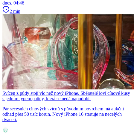
dnes, 04:46
2 min
Svícen z půdy stojí víc než nový iPhone. Sběratelé loví cínové kusy
s jedním typem patiny, která se nedá napodobit
Pár secesních cínových svícnů s původním povrchem má aukční
odhad přes 50 tisíc korun. Nový iPhone 16 startuje na necelých
dvaceti.