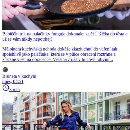
Babiččin trik na palačinky funguje dokonale: stačí 1 lžička do těsta a
už se vám nikdy nepotrhají
Málokterá kuchyňská nehoda dokáže zkazit chuť do vaření tak
spolehlivě jako palačinka, která se v půlce obracení roztrhne a
zůstane viset na obracečce. Většina z nás v tu chvíli obviní...
Bruneta v kuchyni
dnes, 04:51
3 min