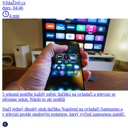
VědaŽivě.cz
dnes, 04:46
4 min
5 sekund podržte každý měsíc tlačítko na ovladači a televize se
přestane sekat. Nikdo to ale nedělá
Stačí jediný dlouhý stisk tlačítka Napájení na ovladači Samsungu a
v televizi projde studeným restartem, který vyčistí zanesenou paměť.