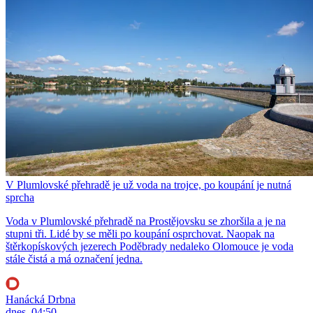
V Plumlovské přehradě je už voda na trojce, po koupání je nutná
sprcha
Voda v Plumlovské přehradě na Prostějovsku se zhoršila a je na
stupni tři. Lidé by se měli po koupání osprchovat. Naopak na
štěrkopískových jezerech Poděbrady nedaleko Olomouce je voda
stále čistá a má označení jedna.
Hanácká Drbna
dnes, 04:50