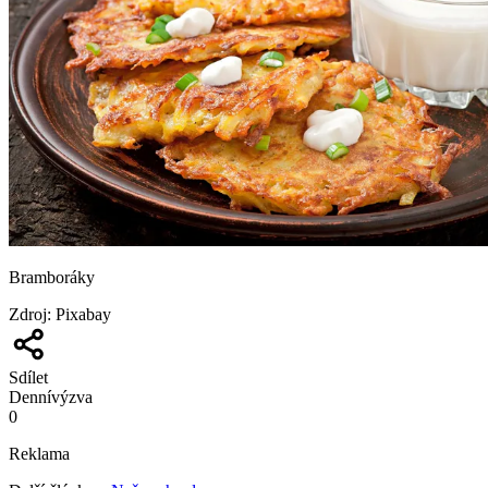
Bramboráky
Zdroj
:
Pixabay
Sdílet
Denní
výzva
0
Reklama