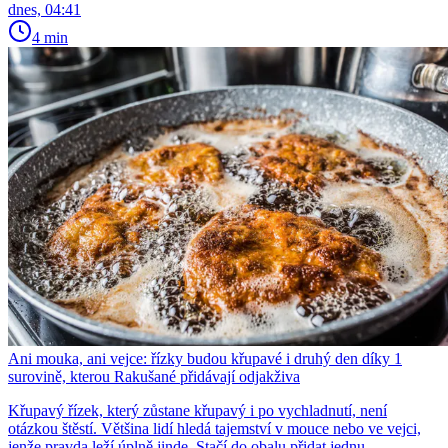
dnes, 04:41
4 min
Ani mouka, ani vejce: řízky budou křupavé i druhý den díky 1
surovině, kterou Rakušané přidávají odjakživa
Křupavý řízek, který zůstane křupavý i po vychladnutí, není
otázkou štěstí. Většina lidí hledá tajemství v mouce nebo ve vejci,
jenže pravda leží úplně jinde. Stačí do obalu přidat jednu...