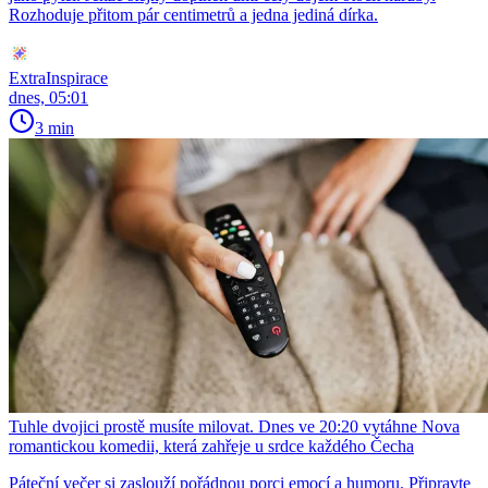
Rozhoduje přitom pár centimetrů a jedna jediná dírka.
ExtraInspirace
dnes, 05:01
3 min
Tuhle dvojici prostě musíte milovat. Dnes ve 20:20 vytáhne Nova
romantickou komedii, která zahřeje u srdce každého Čecha
Páteční večer si zaslouží pořádnou porci emocí a humoru. Připravte