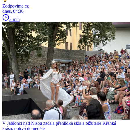
Zodpovime.cz
dnes, 04:36
3 min
V Jablonci nad Nisou začala přehlídka skla a bižuterie Křehká
krása, potrvá do neděle