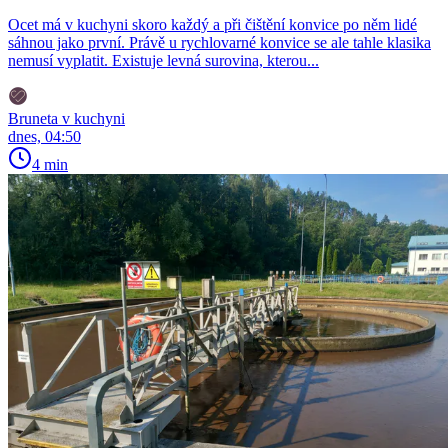
Ocet má v kuchyni skoro každý a při čištění konvice po něm lidé
sáhnou jako první. Právě u rychlovarné konvice se ale tahle klasika
nemusí vyplatit. Existuje levná surovina, kterou...
Bruneta v kuchyni
dnes, 04:50
4 min