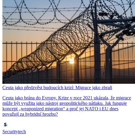
Ceuta jako předzvěst budoucích krizí: Migrace jako zbraň
Ceuta jako brána do Evropy. Krize v roce 2021 ukázala, že migrace
může být využita jako nástroj geopolitického nátlaku. Jak funguje
koncept „weaponized migration“ a proč jej NATO i EU dnes
považují za hybridní hrozbu?
Securitytech