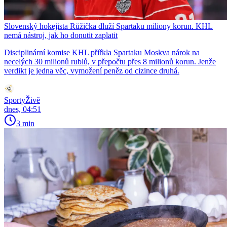
Slovenský hokejista Růžička dluží Spartaku miliony korun. KHL
nemá nástroj, jak ho donutit zaplatit
Disciplinární komise KHL přiřkla Spartaku Moskva nárok na
necelých 30 milionů rublů, v přepočtu přes 8 milionů korun. Jenže
verdikt je jedna věc, vymožení peněz od cizince druhá.
SportyŽivě
dnes, 04:51
3 min