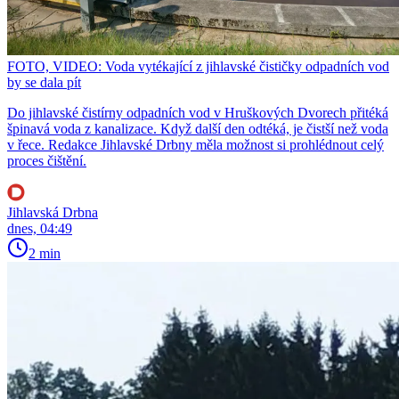
FOTO, VIDEO: Voda vytékající z jihlavské čističky odpadních vod
by se dala pít
Do jihlavské čistírny odpadních vod v Hruškových Dvorech přitéká
špinavá voda z kanalizace. Když další den odtéká, je čistší než voda
v řece. Redakce Jihlavské Drbny měla možnost si prohlédnout celý
proces čištění.
Jihlavská Drbna
dnes, 04:49
2 min