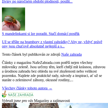
živiny po náročném období plodnosti, posílit...
S mandelinkami si lze poradit. Stačí domácí postřik
Už se těšíte na brambory z vlastní zahrádky? Aby ne, vždyť právě
ony jsou chuťově absolutně nejlepší a s...
Tento článek byl publikován ze zdrojů
Naše zahrada
Články z magazínu NašeZahrada.com potěší nejen všechny
milovníky zeleně. Jsou určeny těm, kteří chtějí mít krásnou, zdravou
a úrodnou zahradu bez ohledu na své zkušenosti nebo velikost
pozemku. Najdete zde praktické rady, návody a inspiraci, ať už se
staráte o zeleninové záhony, okrasné rostliny,...
Všechny články tohoto autora →
Vybrali jsme pro vás
Magazíny a zajímavosti