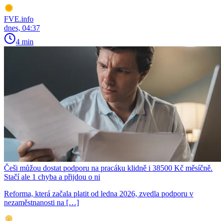
FVE.info
dnes, 04:37
4 min
Češi můžou dostat podporu na pracáku klidně i 38500 Kč měsíčně.
Stačí ale 1 chyba a přijdou o ni
Reforma, která začala platit od ledna 2026, zvedla podporu v
nezaměstnanosti na […]