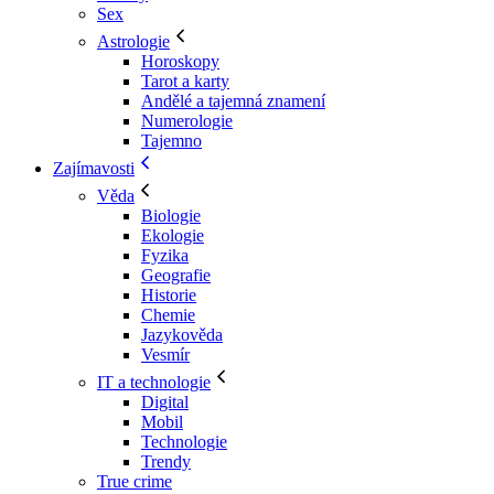
Sex
Astrologie
Horoskopy
Tarot a karty
Andělé a tajemná znamení
Numerologie
Tajemno
Zajímavosti
Věda
Biologie
Ekologie
Fyzika
Geografie
Historie
Chemie
Jazykověda
Vesmír
IT a technologie
Digital
Mobil
Technologie
Trendy
True crime