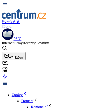
čtvrtek 6. 8.
čt 6. 8.
26°C
Internet
Firmy
Recepty
Slovníky
Přihlášení
Zprávy
Domácí
Regionální