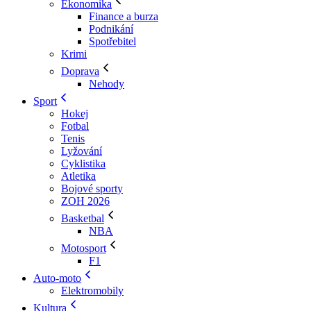
Ekonomika
Finance a burza
Podnikání
Spotřebitel
Krimi
Doprava
Nehody
Sport
Hokej
Fotbal
Tenis
Lyžování
Cyklistika
Atletika
Bojové sporty
ZOH 2026
Basketbal
NBA
Motosport
F1
Auto-moto
Elektromobily
Kultura