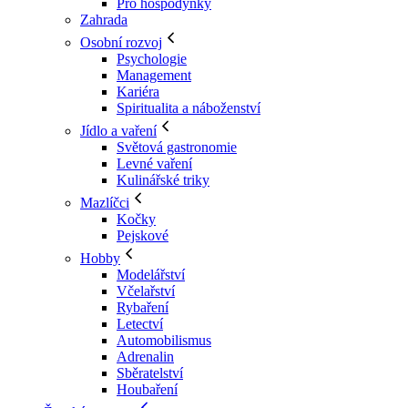
Pro hospodyňky
Zahrada
Osobní rozvoj
Psychologie
Management
Kariéra
Spiritualita a náboženství
Jídlo a vaření
Světová gastronomie
Levné vaření
Kulinářské triky
Mazlíčci
Kočky
Pejskové
Hobby
Modelářství
Včelařství
Rybaření
Letectví
Automobilismus
Adrenalin
Sběratelství
Houbaření