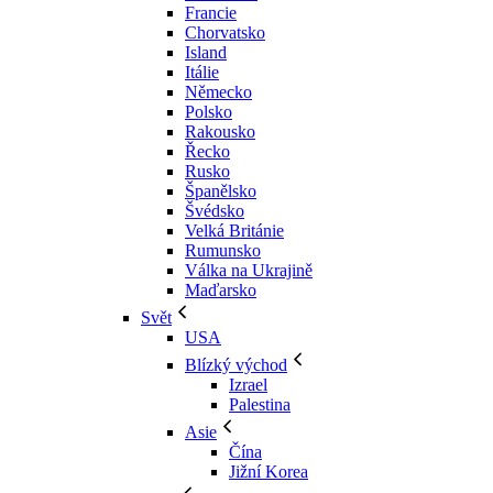
Francie
Chorvatsko
Island
Itálie
Německo
Polsko
Rakousko
Řecko
Rusko
Španělsko
Švédsko
Velká Británie
Rumunsko
Válka na Ukrajině
Maďarsko
Svět
USA
Blízký východ
Izrael
Palestina
Asie
Čína
Jižní Korea