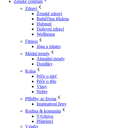
Ženské centrum
Zdraví
Ženské zdraví
Babiččina lékárna
Hubnutí
Duševní zdraví
Wellbeing
Fitness
Jóga a pilates
Módní trendy
Aktuální trendy
Doplňky
Krása
Péče o pleť
Péče o tělo
Vlasy
Nehty
Příběhy ze života
Inspirativní ženy
Rodina & komunita
Výchova
Přátelství
Vztahy