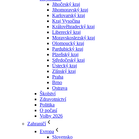
Jihočeský kraj
Jihomoravský kraj
Karlovarský kraj
Kraj Vysočina
Králověhradecký kraj
Liberecký kraj
Moravskoslezský kraj
Olomoucký kraj
Pardubický kraj
Plzeňský kraj
Středočeský kraj
Ústecký kraj
Zlínský kraj
Praha
Brno
Ostrava
Školství
Zdravotnictví
Politika
O počasí
Volby 2026
Zahraničí
Evropa
Slovensko