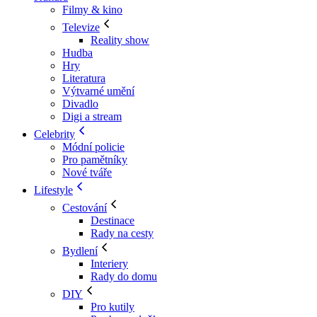
Filmy & kino
Televize
Reality show
Hudba
Hry
Literatura
Výtvarné umění
Divadlo
Digi a stream
Celebrity
Módní policie
Pro pamětníky
Nové tváře
Lifestyle
Cestování
Destinace
Rady na cesty
Bydlení
Interiery
Rady do domu
DIY
Pro kutily