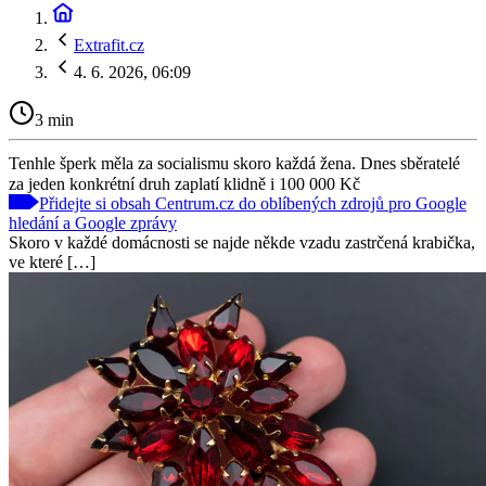
Extrafit.cz
4. 6. 2026, 06:09
3 min
Tenhle šperk měla za socialismu skoro každá žena. Dnes sběratelé
za jeden konkrétní druh zaplatí klidně i 100 000 Kč
Přidejte si obsah Centrum.cz do oblíbených zdrojů pro Google
hledání a Google zprávy
Skoro v každé domácnosti se najde někde vzadu zastrčená krabička,
ve které […]