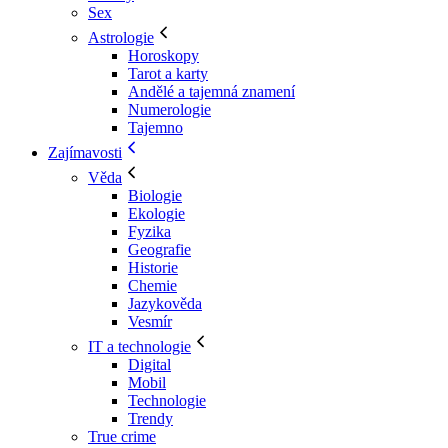
Sex
Astrologie
Horoskopy
Tarot a karty
Andělé a tajemná znamení
Numerologie
Tajemno
Zajímavosti
Věda
Biologie
Ekologie
Fyzika
Geografie
Historie
Chemie
Jazykověda
Vesmír
IT a technologie
Digital
Mobil
Technologie
Trendy
True crime