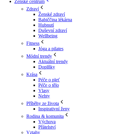
Ženské centrum
Zdraví
Ženské zdraví
Babiččina lékárna
Hubnutí
Duševní zdraví
Wellbeing
Fitness
Jóga a pilates
Módní trendy
Aktuální trendy
Doplňky
Krása
Péče o pleť
Péče o tělo
Vlasy
Nehty
Příběhy ze života
Inspirativní ženy
Rodina & komunita
Výchova
Přátelství
Vztahy