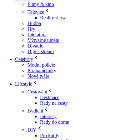
Filmy & kino
Televize
Reality show
Hudba
Hry
Literatura
Výtvarné umění
Divadlo
Digi a stream
Celebrity
Módní policie
Pro pamětníky
Nové tváře
Lifestyle
Cestování
Destinace
Rady na cesty
Bydlení
Interiery
Rady do domu
DIY
Pro kutily