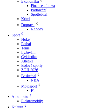
Ekonomika
Finance a burza
Podnikání
Spotřebitel
Krimi
Doprava
Nehody
Sport
Hokej
Fotbal
Tenis
Lyžování
Cyklistika
Atletika
Bojové sporty
ZOH 2026
Basketbal
NBA
Motosport
F1
Auto-moto
Elektromobily
Kultura