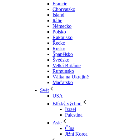
Francie
Chorvatsko
Island
Itálie
Německo
Polsko
Rakousko
Řecko
Rusko
Španělsko
Švédsko
Velká Británie
Rumunsko
Válka na Ukrajině
Maďarsko
Svět
USA
Blízký východ
Izrael
Palestina
Asie
Čína
Jižní Korea