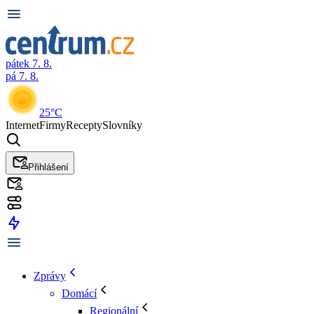
pátek 7. 8.
pá 7. 8.
25°C
Internet
Firmy
Recepty
Slovníky
Přihlášení
Zprávy
Domácí
Regionální