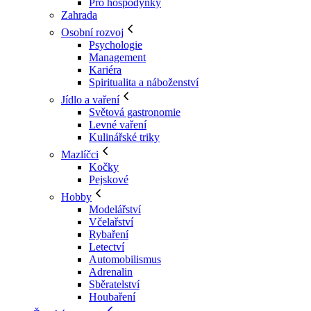
Pro hospodyňky
Zahrada
Osobní rozvoj
Psychologie
Management
Kariéra
Spiritualita a náboženství
Jídlo a vaření
Světová gastronomie
Levné vaření
Kulinářské triky
Mazlíčci
Kočky
Pejskové
Hobby
Modelářství
Včelařství
Rybaření
Letectví
Automobilismus
Adrenalin
Sběratelství
Houbaření