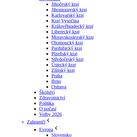
Jihočeský kraj
Jihomoravský kraj
Karlovarský kraj
Kraj Vysočina
Králověhradecký kraj
Liberecký kraj
Moravskoslezský kraj
Olomoucký kraj
Pardubický kraj
Plzeňský kraj
Středočeský kraj
Ústecký kraj
Zlínský kraj
Praha
Brno
Ostrava
Školství
Zdravotnictví
Politika
O počasí
Volby 2026
Zahraničí
Evropa
Slovensko