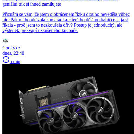
geniální trik si ihned zamilujete
Přiznám se vám, že jsem o obráceném řízku dlouho nevěděla vůbec
nic. Pak mi ho ukázala kamarádka, která ho dělá po babičce, a já si
říkala - proč jsem to nezkoušela dřív? Postup je jednoduchý, ale
výsledek překvapí i zkušeného kuchaře.
Cooky.cz
dnes, 22:48
5 min