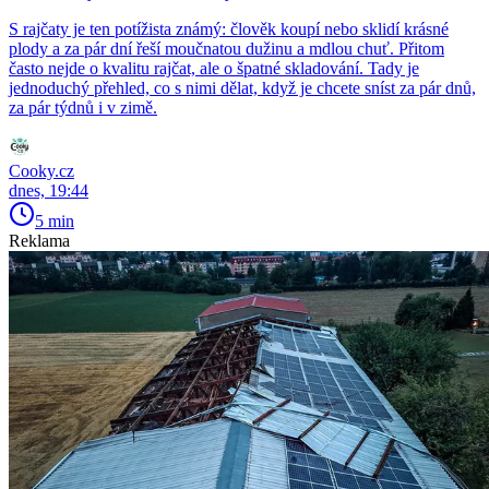
S rajčaty je ten potížista známý: člověk koupí nebo sklidí krásné
plody a za pár dní řeší moučnatou dužinu a mdlou chuť. Přitom
často nejde o kvalitu rajčat, ale o špatné skladování. Tady je
jednoduchý přehled, co s nimi dělat, když je chcete sníst za pár dnů,
za pár týdnů i v zimě.
Cooky.cz
dnes, 19:44
5 min
Reklama