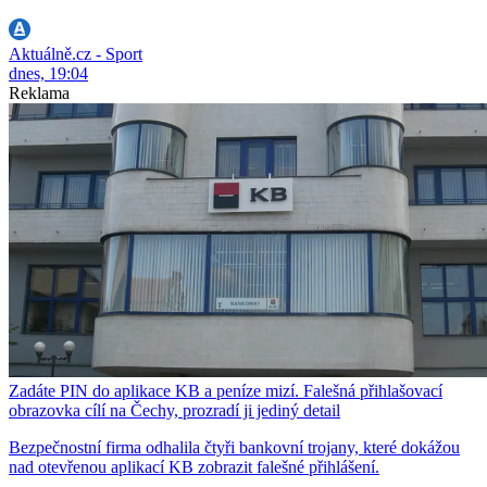
Aktuálně.cz - Sport
dnes, 19:04
Reklama
Zadáte PIN do aplikace KB a peníze mizí. Falešná přihlašovací
obrazovka cílí na Čechy, prozradí ji jediný detail
Bezpečnostní firma odhalila čtyři bankovní trojany, které dokážou
nad otevřenou aplikací KB zobrazit falešné přihlášení.