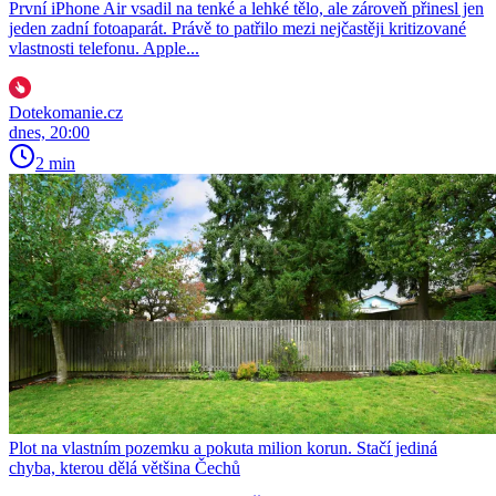
První iPhone Air vsadil na tenké a lehké tělo, ale zároveň přinesl jen
jeden zadní fotoaparát. Právě to patřilo mezi nejčastěji kritizované
vlastnosti telefonu. Apple...
Dotekomanie.cz
dnes, 20:00
2 min
Plot na vlastním pozemku a pokuta milion korun. Stačí jediná
chyba, kterou dělá většina Čechů