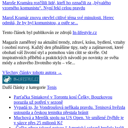
Maroše Kramára rozčílili lidé, kteří ho označili za „bývalého
vzorného komunistu“. Nyní řekl celou pravdu
Maroš Kramár znovu otevřel citlivé téma své minulosti. Herec
odmítá, že by byl komunistou, a ostře se...
Tento článek byl publikován ze zdrojů
In-lifestyle.cz
Magazín zaměřený na aktuální trendy, zdraví, krásu, bydlení, vztahy
i osobní rozvoj. Každý den přinášíme tipy, rady a zajímavosti, které
obohatí váš životní styl a pomohou vám cítit se skvěle. Od
inspirativních příběhů a praktických návodů po novinky ze světa
módy a zdravého životního stylu – vše...
Všechny články tohoto autora →
Další články z kategorie
Tenis
Parťačka Siniakové v Torontu kosí Češky. Bouzkovou
porazila už potřetí v sezoně
Vypadá to, že Vondroušová neříkala pravdu. Tenisová hvězda
ustoupila a českou tenistku přestala bránit
Muchová a Menšík spolu na US Open. Ve smíšené čtyřhře je
v sázce přes 25 milionů Kč
„Češky přece takové nejsou.“ Americká sokyně brečela kvůli