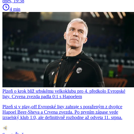
dnes, 19:38
4 min
Plzeň o krok blíž srbskému velkoklubu pro 4. předkolo Evropské
ligy. Crvena zvezda padla 0:1 s Hapoelem
Plzeň si v play-off Evropské ligy zahraje s poraženým z dvojice
Hapoel Beer-Sheva a Crvena zvezda. Po prvním zápase vede
izraelský klub 1:0, ale definitivně rozhodne až odveta 11. srpna.