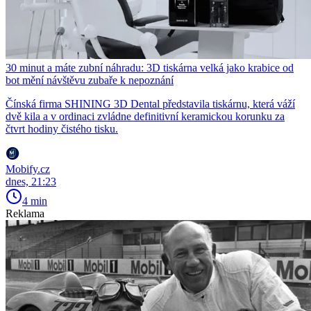
30 minut a máte zubní náhradu: 3D tiskárna velká jako krabice od
bot mění návštěvu zubaře k nepoznání
Čínská firma SHINING 3D Dental představila tiskárnu, která váží
dvě kila a v ordinaci zvládne definitivní keramickou korunku za
čtvrt hodiny čistého tisku.
Mobify.cz
dnes, 21:23
4 min
Reklama