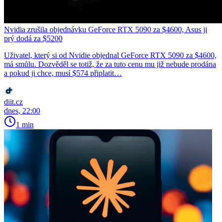
Nvidia zrušila objednávku GeForce RTX 5090 za $4600, Asus ji
prý dodá za $5200
Uživatel, který si od Nvidie objednal GeForce RTX 5090 za $4600,
má smůlu. Dozvěděl se totiž, že za tuto cenu mu již nebude prodána
a pokud ji chce, musí $574 připlatit…
diit.cz
dnes, 22:00
1 min