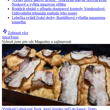
Noskové a vyřkla mrazivou věštbu
Roddick obrátil v případu dopingové kontroly Vondroušové.
Odůvodnění tribunálu změnilo jeho postoj
Lehečka zvládl české derby, Bartůňková vyřadila nasazenou
soupeřku
Zobrazit více
Sport
Tenis
Vybrali jsme pro vás
Magazíny a zajímavosti
Vynikající obrácený řízek, který klasiku strčí do kapsy: Tento