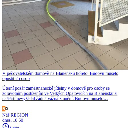
V pečovatelském domově na Blanensku hořelo. Budovu muselo
opustit 25 osob
Úterní požár zaměstnanecké jídelny v domově pro osoby se
zdravotním postižením ve Velkých Opatovicích na Blanensku si
naštěstí nevyžádal žádná vážná zranění. Budovu muselo…
Náš REGION
dnes, 18:50