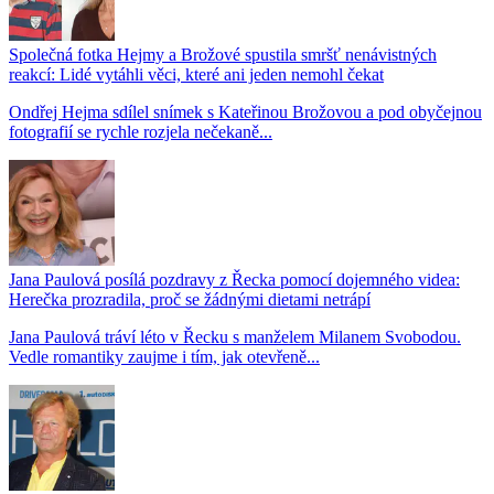
Společná fotka Hejmy a Brožové spustila smršť nenávistných
reakcí: Lidé vytáhli věci, které ani jeden nemohl čekat
Ondřej Hejma sdílel snímek s Kateřinou Brožovou a pod obyčejnou
fotografií se rychle rozjela nečekaně...
Jana Paulová posílá pozdravy z Řecka pomocí dojemného videa:
Herečka prozradila, proč se žádnými dietami netrápí
Jana Paulová tráví léto v Řecku s manželem Milanem Svobodou.
Vedle romantiky zaujme i tím, jak otevřeně...