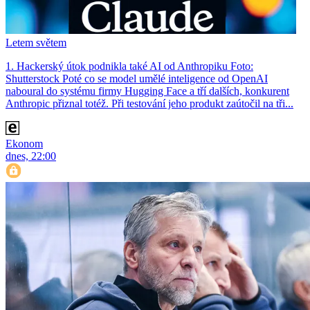
Letem světem
1. Hackerský útok podnikla také AI od Anthropiku Foto:
Shutterstock Poté co se model umělé inteligence od OpenAI
naboural do systému firmy Hugging Face a tří dalších, konkurent
Anthro­pic přiznal totéž. Při testování jeho produkt zaútočil na tři...
Ekonom
dnes, 22:00