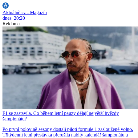
Aktuálně.cz - Magazín
dnes, 20:20
Reklama
F1 se zastavila. Co během letní pauzy dělají největší hvězdy
šampionátu?
Po první polovině sezony dostali piloti formule 1 zasloužené volno.
Třítýdenní letní přestávka přerušila nabitý kalendář šampionátu a