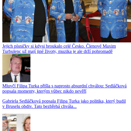
Jejich písničky si kdysi broukalo celé Česko. Členové Maxim
Turbulenc už mají jiné životy, muzika je ale drží pohromadě
Mluvčí Filipa Turka přišla s naprosto absurdní chválou: Sedláčková
popsala momenty, kterým vůbec nikdo nevěří
Gabriela Sedláčková popsala Filipa Turka jako politika, který budil
v Bruselu obdiv. Tato bezbřehá chvála...