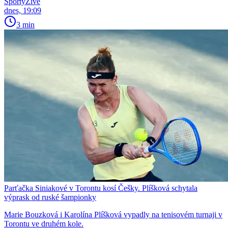
SportyŽivě
dnes, 19:09
3 min
Parťačka Siniakové v Torontu kosí Češky. Plíšková schytala
výprask od ruské šampionky
Marie Bouzková i Karolína Plíšková vypadly na tenisovém turnaji v
Torontu ve druhém kole.