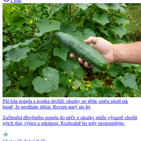
1 min
Půl kila popela a kostka droždí: okurky po téhle směsi plodí tak
hustě, že nestíháte sbírat. Recept starý sto let
Začlenění dřevěného popela do péče o okurky může výrazně zlepšit
jejich růst, výnos a odolnost. Rozhodně ho tedy neopomíjejte.