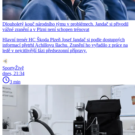
Dlouholetý kouč národního týmu v problémech. Jandač si přivodil
vážné zranění a v Plzni není schopen trénovat
Hlavní trenér HC Škoda Plzeň Josef Jandač si podle dostupných
informací přetrhl Achillovu šlachu. Zranění ho vyřadilo z práce na
ledě v nejcitlivější fázi předsezonní přípravy.
SportyŽivě
dnes, 21:34
3 min