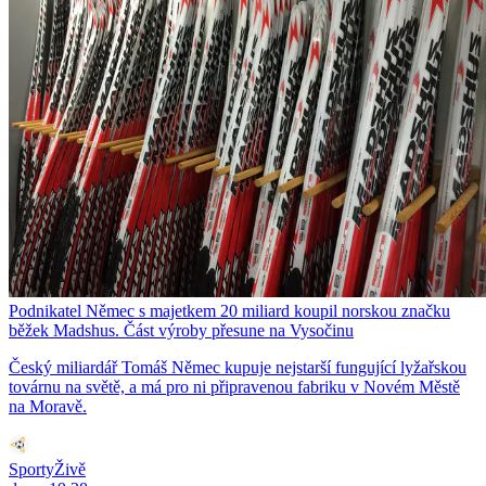
Podnikatel Němec s majetkem 20 miliard koupil norskou značku
běžek Madshus. Část výroby přesune na Vysočinu
Český miliardář Tomáš Němec kupuje nejstarší fungující lyžařskou
továrnu na světě, a má pro ni připravenou fabriku v Novém Městě
na Moravě.
SportyŽivě