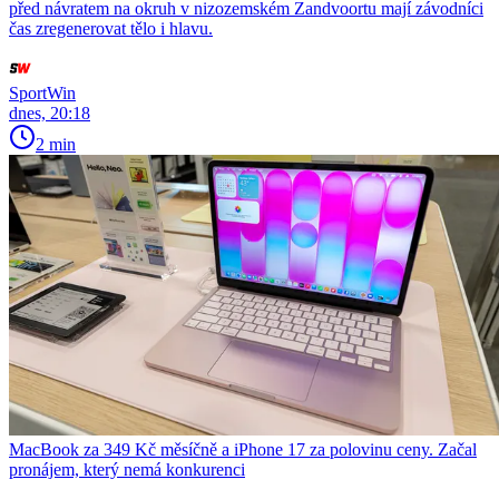
před návratem na okruh v nizozemském Zandvoortu mají závodníci
čas zregenerovat tělo i hlavu.
SportWin
dnes, 20:18
2 min
MacBook za 349 Kč měsíčně a iPhone 17 za polovinu ceny. Začal
pronájem, který nemá konkurenci