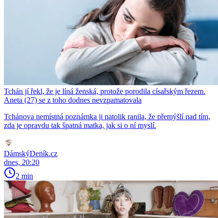
Tchán jí řekl, že je líná ženská, protože porodila císařským řezem.
Aneta (27) se z toho dodnes nevzpamatovala
Tchánova nemístná poznámka ji natolik ranila, že přemýšlí nad tím,
zda je opravdu tak špatná matka, jak si o ní myslí.
DámskýDeník.cz
dnes, 20:20
2 min