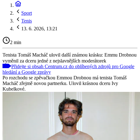
Sport
Tenis
13. 6. 2026, 13:21
2 min
Tenista Tomáš Macháč ulovil další známou krásku: Emmu Drobnou
vyměnil za dceru jedné z nejslavnějších moderátorek
Přidejte si obsah Centrum.cz do oblíbených zdrojů pro Google
hledání a Google zprávy
Po rozchodu se zpěvačkou Emmou Drobnou má tenista Tomáš
Macháč zřejmě novou partnerku. Ulovil krásnou dceru Ivy
Kubelkové.