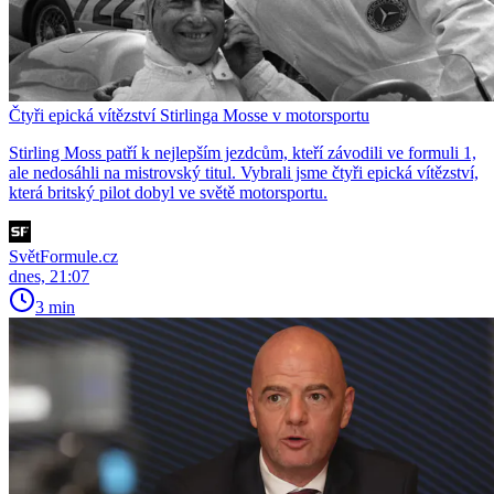
Čtyři epická vítězství Stirlinga Mosse v motorsportu
Stirling Moss patří k nejlepším jezdcům, kteří závodili ve formuli 1,
ale nedosáhli na mistrovský titul. Vybrali jsme čtyři epická vítězství,
která britský pilot dobyl ve světě motorsportu.
SvětFormule.cz
dnes, 21:07
3 min