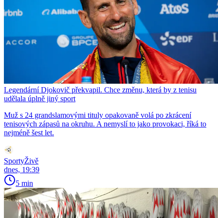
Legendární Djokovič překvapil. Chce změnu, která by z tenisu
udělala úplně jiný sport
Muž s 24 grandslamovými tituly opakovaně volá po zkrácení
tenisových zápasů na okruhu. A nemyslí to jako provokaci, říká to
nejméně šest let.
SportyŽivě
dnes, 19:39
5 min