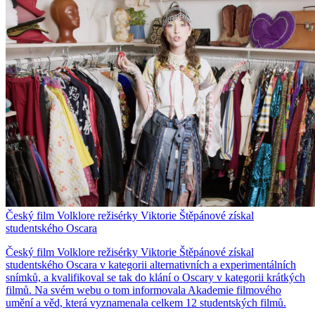
Český film Volklore režisérky Viktorie Štěpánové získal
studentského Oscara
Český film Volklore režisérky Viktorie Štěpánové získal
studentského Oscara v kategorii alternativních a experimentálních
snímků, a kvalifikoval se tak do klání o Oscary v kategorii krátkých
filmů. Na svém webu o tom informovala Akademie filmového
umění a věd, která vyznamenala celkem 12 studentských filmů.