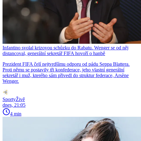
Infantino svolal krizovou schůzku do Rabatu. Wenger se od něj
distancoval, generální sekretář FIFA hovoří o hanbě
Prezident FIFA čelí nejtvrdšímu odporu od pádu Seppa Blattera.
Proti němu se postavily tři konfederace, jeho vlastní generální
sekretář i muž, kterého sám přivedl do struktur federace, Arsène
Wenger.
SportyŽivě
dnes, 21:05
4 min