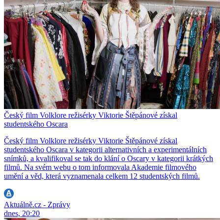
Český film Volklore režisérky Viktorie Štěpánové získal
studentského Oscara
Český film Volklore režisérky Viktorie Štěpánové získal
studentského Oscara v kategorii alternativních a experimentálních
snímků, a kvalifikoval se tak do klání o Oscary v kategorii krátkých
filmů. Na svém webu o tom informovala Akademie filmového
umění a věd, která vyznamenala celkem 12 studentských filmů.
Aktuálně.cz - Zprávy
dnes, 20:20