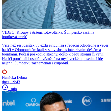
VIDEO: Kroupy i stržená fotovoltaika. Šumpersko zasáhla
bouřková smršť
Více než šest desítek výjezdů evidují za středeční odpoledne a večer
hasiči v Olomouckém kraji v souvislosti s intenzivním deštěm a
bouřkami. Počasí poškodilo střechy, došlo k pádu stromů či větví.
Hasiči pomáhali i osobě uvězněné na mysliveckém posedu. Lidé
nejen v Šumperku zaznamenali i krupobití.
Hanácká Drbna
dnes, 19:43
1 min