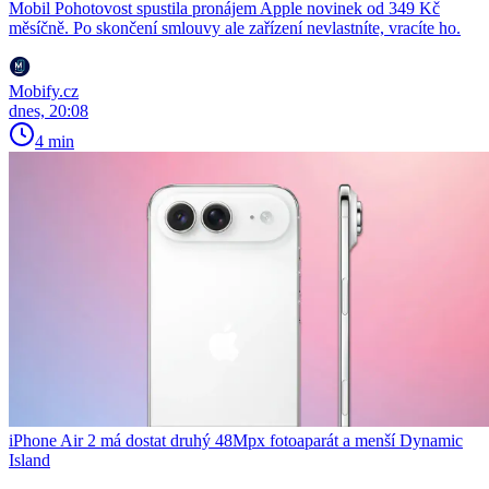
Mobil Pohotovost spustila pronájem Apple novinek od 349 Kč
měsíčně. Po skončení smlouvy ale zařízení nevlastníte, vracíte ho.
Mobify.cz
dnes, 20:08
4 min
iPhone Air 2 má dostat druhý 48Mpx fotoaparát a menší Dynamic
Island