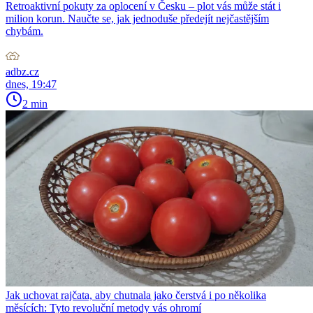
Retroaktivní pokuty za oplocení v Česku – plot vás může stát i
milion korun. Naučte se, jak jednoduše předejít nejčastějším
chybám.
adbz.cz
dnes, 19:47
2 min
Jak uchovat rajčata, aby chutnala jako čerstvá i po několika
měsících: Tyto revoluční metody vás ohromí