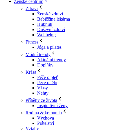
Ženské centrum
Zdraví
Ženské zdraví
Babiččina lékárna
Hubnutí
Duševní zdraví
Wellbeing
Fitness
Jóga a pilates
Módní trendy
Aktuální trendy
Doplňky
Krása
Péče o pleť
Péče o tělo
Vlasy
Nehty
Příběhy ze života
Inspirativní ženy
Rodina & komunita
Výchova
Přátelství
Vztahy