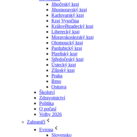
Jihočeský kraj
Jihomoravský kraj
Karlovarský kraj
Kraj Vysočina
Králověhradecký kraj
Liberecký kraj
Moravskoslezský kraj
Olomoucký kraj
Pardubický kraj
Plzeňský kraj
Středočeský kraj
Ústecký kraj
Zlínský kraj
Praha
Brno
Ostrava
Školství
Zdravotnictví
Politika
O počasí
Volby 2026
Zahraničí
Evropa
Slovensko