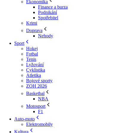
Ekonomika
Finance a burza
Podnikání
Spotřebitel
Krimi
Doprava
Nehody
Sport
Hokej
Fotbal
Tenis
Lyžování
Cyklistika
Atletika
Bojové sporty
ZOH 2026
Basketbal
NBA
Motosport
F1
Auto-moto
Elektromobily
Kultura