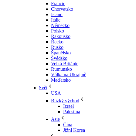
Francie
Chorvatsko
Island
Itálie
Německo
Polsko
Rakousko
Řecko
Rusko
Španělsko
Švédsko
Velká Británie
Rumunsko
Válka na Ukrajině
Maďarsko
Svět
USA
Blízký východ
Izrael
Palestina
Asie
Čína
Jižní Korea