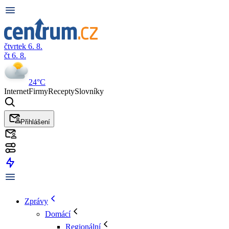
čtvrtek 6. 8.
čt 6. 8.
24°C
Internet
Firmy
Recepty
Slovníky
Přihlášení
Zprávy
Domácí
Regionální