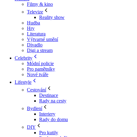
Filmy & kino
Televize
Reality show
Hudba
Hry
Literatura
Výtvarné umění
Divadlo
Digi a stream
Celebrity
Módní policie
Pro pamětníky
Nové tváře
Lifestyle
Cestování
Destinace
Rady na cesty
Bydlení
Interiery
Rady do domu
DIY
Pro kutily