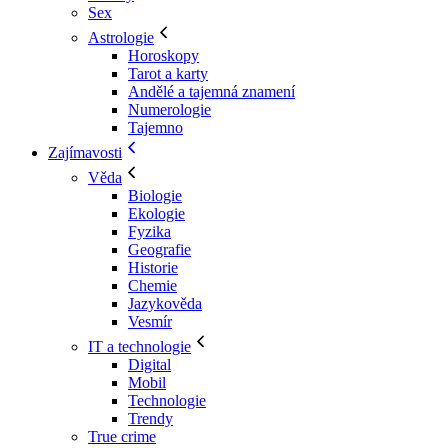
Sex
Astrologie
Horoskopy
Tarot a karty
Andělé a tajemná znamení
Numerologie
Tajemno
Zajímavosti
Věda
Biologie
Ekologie
Fyzika
Geografie
Historie
Chemie
Jazykověda
Vesmír
IT a technologie
Digital
Mobil
Technologie
Trendy
True crime