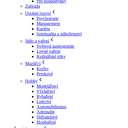
Pro hospodyňky
Zahrada
Osobní rozvoj
Psychologie
Management
Kariéra
Spiritualita a náboženství
Jídlo a vaření
Světová gastronomie
Levné vaření
Kulinářské triky
Mazlíčci
Kočky
Pejskové
Hobby
Modelářství
Včelařství
Rybaření
Letectví
Automobilismus
Adrenalin
Sběratelství
Houbaření