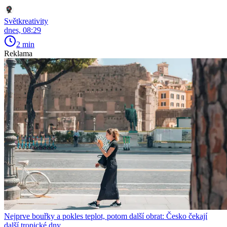
Světkreativity
dnes, 08:29
2 min
Reklama
Nejprve bouřky a pokles teplot, potom další obrat: Česko čekají
další tropické dny