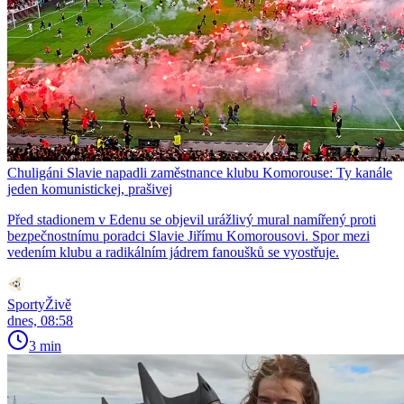
Chuligáni Slavie napadli zaměstnance klubu Komorouse: Ty kanále
jeden komunistickej, prašivej
Před stadionem v Edenu se objevil urážlivý mural namířený proti
bezpečnostnímu poradci Slavie Jiřímu Komorousovi. Spor mezi
vedením klubu a radikálním jádrem fanoušků se vyostřuje.
SportyŽivě
dnes, 08:58
3 min