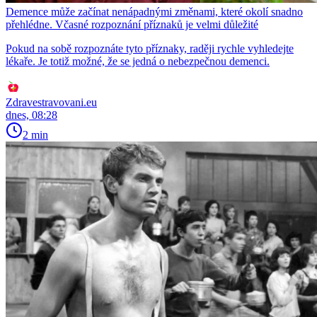
Demence může začínat nenápadnými změnami, které okolí snadno
přehlédne. Včasné rozpoznání příznaků je velmi důležité
Pokud na sobě rozpoznáte tyto příznaky, raději rychle vyhledejte
lékaře. Je totiž možné, že se jedná o nebezpečnou demenci.
Zdravestravovani.eu
dnes, 08:28
2 min