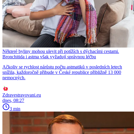
Některé byliny mohou ulevit při potížích s dýchacími cestami.
Bronchitida i astma však vyžadují správnou léčbu
Ačkoliv se rychlost nárůstu počtu astmatiků v posledních letech
snížila, každoročně přibude v České republice přibližně 13 000
nemocných.
Zdravestravovani.eu
dnes, 08:27
3 min