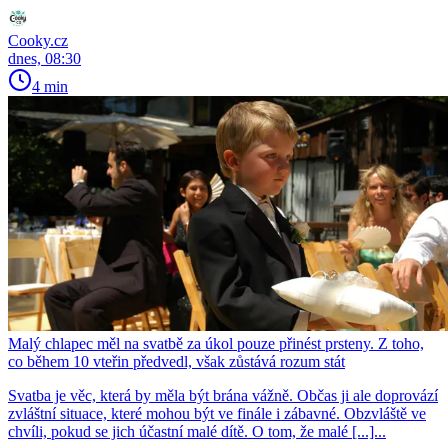
Cooky.cz
dnes, 08:30
4 min
Malý chlapec měl na svatbě za úkol pouze přinést prsteny. Z toho,
co během 10 vteřin předvedl, však zůstává rozum stát
Svatba je věc, která by měla být brána vážně. Občas ji ale doprovází
zvláštní situace, které mohou být ve finále i zábavné. Obzvláště ve
chvíli, pokud se jich účastní malé dítě. O tom, že malé [...]...