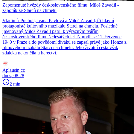
Zapomenuté hvězdy československého filmu: Miloš Zavadil -
záporák ze Starců na chmelu
Vladimír Pucholt, Ivana Pavlová a Miloš Zavadil, tři hlavní
protagonisté kultovního muzikálu Starci na chmelu. Posledně
jmenovaný Miloš Zavadil patřil k výrazným tvářím
československého filmu šedesátých let. Narodil se 11. července
1940 v Praze a do povědomí diváků se zapsal právě jako Honza z
filmového muzikálu Starci na chmelu. Jeho životní cesta však
zdaleka nekončila u herectví.
Aplausin.cz
dnes, 08:28
2 min