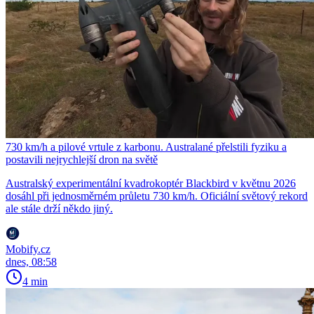
730 km/h a pilové vrtule z karbonu. Australané přelstili fyziku a
postavili nejrychlejší dron na světě
Australský experimentální kvadrokoptér Blackbird v květnu 2026
dosáhl při jednosměrném průletu 730 km/h. Oficiální světový rekord
ale stále drží někdo jiný.
Mobify.cz
dnes, 08:58
4 min