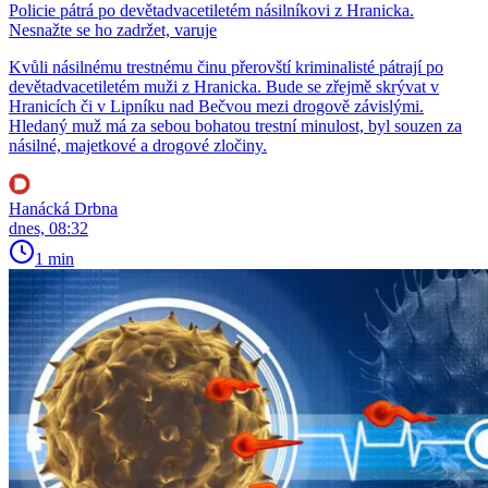
Policie pátrá po devětadvacetiletém násilníkovi z Hranicka.
Nesnažte se ho zadržet, varuje
Kvůli násilnému trestnému činu přerovští kriminalisté pátrají po
devětadvacetiletém muži z Hranicka. Bude se zřejmě skrývat v
Hranicích či v Lipníku nad Bečvou mezi drogově závislými.
Hledaný muž má za sebou bohatou trestní minulost, byl souzen za
násilné, majetkové a drogové zločiny.
Hanácká Drbna
dnes, 08:32
1 min