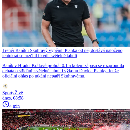
Trenér Baníku Skuhravý vypěnil. Planka od něj dostává naloženo,
tentokrát se rozčílil i kvůli světelné tabuli
Baník v Hradci Králové prohrál 0:1 a kolem zápasu se rozproudila
debata o střídání, světelné tabuli i výkonu Davida Planky. Jenže
oficiální ohlas po utkání nepatří Skuhravému.
SportyŽivě
dnes, 08:58
4 min