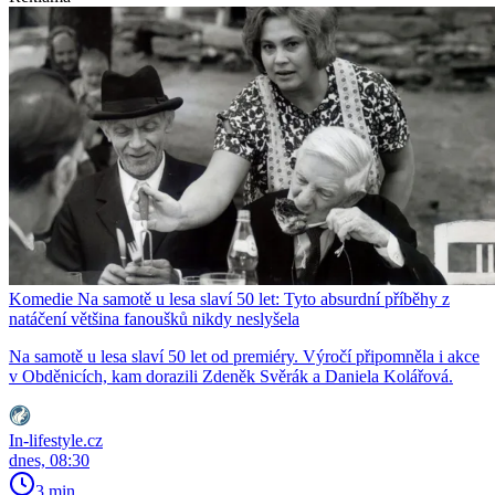
Komedie Na samotě u lesa slaví 50 let: Tyto absurdní příběhy z
natáčení většina fanoušků nikdy neslyšela
Na samotě u lesa slaví 50 let od premiéry. Výročí připomněla i akce
v Obděnicích, kam dorazili Zdeněk Svěrák a Daniela Kolářová.
In-lifestyle.cz
dnes, 08:30
3 min