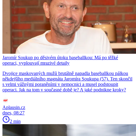
Jaromír Soukup po děsivém útoku baseballkou: Má po těžké
operaci, vyplouvají mrazivé detaily
Dvojice maskovaných mužů brutálně napadla baseballkou pálkou
někdejšího mediálního magnáta Jaromíra Soukupa (57). Ten skončil
s velmi vážnými poraněními v nemocnici a musel podstoupit
operaci. Jak na tom v současné době je? A jaké podnikne kroky?
Aplausin.cz
dnes, 08:27
2 min