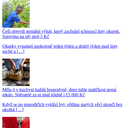
Češi objevili geniální výluh, který zachrání schnoucí listy okurek.
Surovina na něj stojí 5 Kč
Okurky vypadají spokojeně jeden týden a druhý týden mají listy
suché a […]
Měla ji v kuchyni každá hospodyně, dnes tuhle maličkost nemá
nikdo. Sběratelé za ni platí klidně i 15 000 Kč
Když se po prarodičích vyklízí byt, většina starých věcí skončí bez
okolků […]