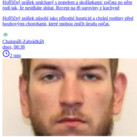
Hořčičný prášek smíchaný s popelem a skořápkami: rajčata po něm
rodí tak, že nestíháte sbírat. Recept na tři suroviny z kuchyně
Hořčičný prášek působí jako přírodní fungicid a chrání rostliny před
houbovými chorobami, které mohou zničit úrodu rajčat.
Chalupáři-Zahrádkáři
dnes, 08:38
2 min