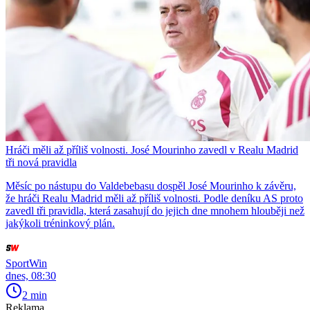
Hráči měli až příliš volnosti. José Mourinho zavedl v Realu Madrid
tři nová pravidla
Měsíc po nástupu do Valdebebasu dospěl José Mourinho k závěru,
že hráči Realu Madrid měli až příliš volnosti. Podle deníku AS proto
zavedl tři pravidla, která zasahují do jejich dne mnohem hlouběji než
jakýkoli tréninkový plán.
SportWin
dnes, 08:30
2 min
Reklama