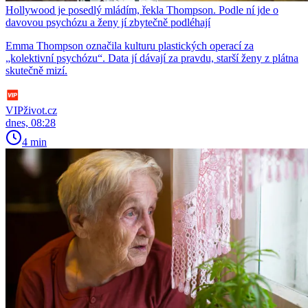
Hollywood je posedlý mládím, řekla Thompson. Podle ní jde o
davovou psychózu a ženy jí zbytečně podléhají
Emma Thompson označila kulturu plastických operací za
„kolektivní psychózu“. Data jí dávají za pravdu, starší ženy z plátna
skutečně mizí.
VIPživot.cz
dnes, 08:28
4 min