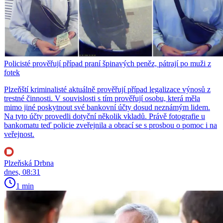
Policisté prověřují případ praní špinavých peněz, pátrají po muži z
fotek
Plzeňští kriminalisté aktuálně prověřují případ legalizace výnosů z
trestné činnosti. V souvislosti s tím prověřují osobu, která měla
mimo jiné poskytnout své bankovní účty dosud neznámým lidem.
Na tyto účty provedli dotyční několik vkladů. Právě fotografie u
bankomatu teď policie zveřejnila a obrací se s prosbou o pomoc i na
veřejnost.
Plzeňská Drbna
dnes, 08:31
1 min