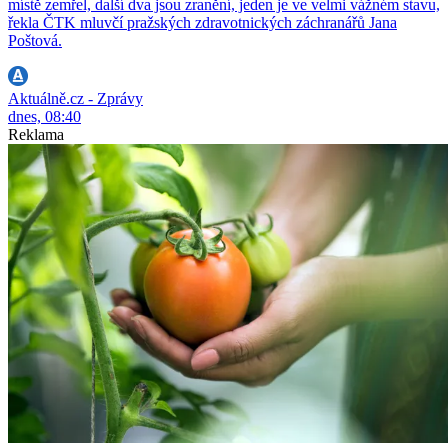
místě zemřel, další dva jsou zranění, jeden je ve velmi vážném stavu,
řekla ČTK mluvčí pražských zdravotnických záchranářů Jana
Poštová.
Aktuálně.cz - Zprávy
dnes, 08:40
Reklama