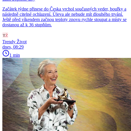
Začátek týdne přinese do Česka vrchol současných veder, bouřky a
následně citelné ochlazení. Úleva ale nebude mít dlouhého trvání.
Ještě před víkendem začnou teploty znovu rychle stoupat a místy se
dostanou až k 36 stupňům.
Trendy Život
dnes, 08:29
1 min