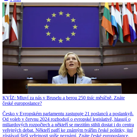
KVÍZ: Mluví za nás v Bruselu a berou 250 tisíc měsíčně. Znáte
české europoslance?
Česko v Evropském parlamentu zastupuje 21 poslanců a poslankyň.
Od voleb v červnu 2024 rozhodují o evropské legislativě, hlasují o
miliardových rozpočtech a někteří se mezitím stihli dostat i do centra
veřejných debat. Někteří patří ke známým tvářím české politiky, jiní
zůstávají širší veřejnosti spíše neznámí. Znáte české europoslance,