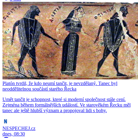
Platón tvrdil, že kdo neumí tančit, je nevzdělaný. Tanec byl
neoddělitelnou součástí starého Řecka
Umět tančit je schopnost, které si moderní společnost stále cení.
Zejména během formálnějších událostí. Ve starověkém Řecku měl
tanec ale ještě hlubší význam a propojoval lidi s bohy.
NESPECHEJ.cz
dnes, 08:30