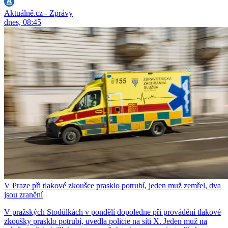
Aktuálně.cz - Zprávy
dnes, 08:45
V Praze při tlakové zkoušce prasklo potrubí, jeden muž zemřel, dva
jsou zranění
V pražských Stodůlkách v pondělí dopoledne při provádění tlakové
zkoušky prasklo potrubí, uvedla policie na síti X. Jeden muž na