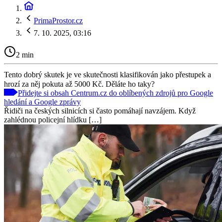
PrimaProstor.cz
7. 10. 2025, 03:16
2 min
Tento dobrý skutek je ve skutečnosti klasifikován jako přestupek a
hrozí za něj pokuta až 5000 Kč. Děláte ho taky?
Přidejte si obsah Centrum.cz do oblíbených zdrojů pro Google
hledání a Google zprávy
Řidiči na českých silnicích si často pomáhají navzájem. Když
zahlédnou policejní hlídku […]