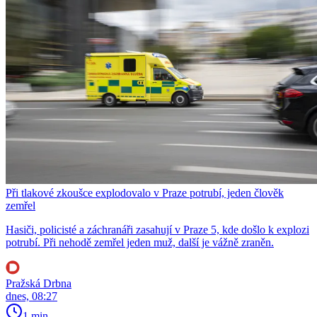
Při tlakové zkoušce explodovalo v Praze potrubí, jeden člověk
zemřel
Hasiči, policisté a záchranáři zasahují v Praze 5, kde došlo k explozi
potrubí. Při nehodě zemřel jeden muž, další je vážně zraněn.
Pražská Drbna
dnes, 08:27
1 min