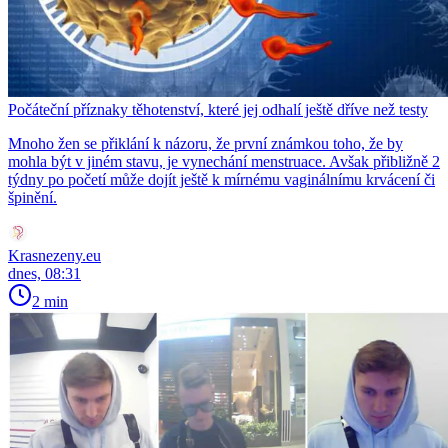
Počáteční příznaky těhotenství, které jej odhalí ještě dříve než testy
Mnoho žen se přiklání k názoru, že první známkou toho, že by
mohla být v jiném stavu, je vynechání menstruace. Avšak přibližně 2
týdny po početí může dojít ještě k mírnému vaginálnímu krvácení či
špinění.
Krasnezeny.eu
dnes, 08:31
2 min