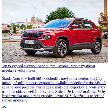
Jak to vypadá s levnou Škodou pro Evropu? Mohla by dostat
nečekaně velký motor
Škoda Auto se v Indii blíží k dohodě s novým partnerem, který by
mimo jiné měl pomoci s exportem lokálních modelů dále do světa. A
ač se to ještě před pár měsíci zdálo málo pravděpodobné, vydělat by
na tom mohla ve velkém i Evropa. Stále blíže je totiž možnost, že by
česká značka mohla začít prodávat levné SUV. Možná i s nečekaně
silným motorem.