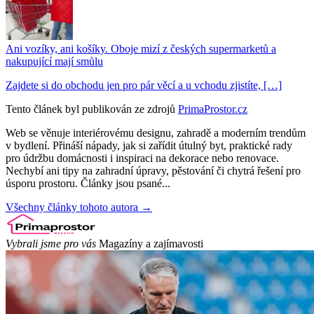
Ani vozíky, ani košíky. Oboje mizí z českých supermarketů a
nakupující mají smůlu
Zajdete si do obchodu jen pro pár věcí a u vchodu zjistíte, […]
Tento článek byl publikován ze zdrojů
PrimaProstor.cz
Web se věnuje interiérovému designu, zahradě a moderním trendům
v bydlení. Přináší nápady, jak si zařídit útulný byt, praktické rady
pro údržbu domácnosti i inspiraci na dekorace nebo renovace.
Nechybí ani tipy na zahradní úpravy, pěstování či chytrá řešení pro
úsporu prostoru. Články jsou psané...
Všechny články tohoto autora →
Vybrali jsme pro vás
Magazíny a zajímavosti