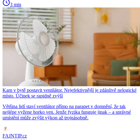
3 min
Kam v bytě postavit ventilátor. Nejefektivnější je zdánlivě nelogické
místo. Účinek se rapidně zvýší
Většina lidí staví ventilátor přímo na parapet v domnění, že tak
nejlépe vyžene horko ven. Jenže fyzika funguje jinak – a správné
umístění může zvýšit výkon až trojnásobně.
FAJNTIP.cz