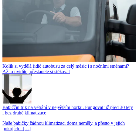
Kolik si vydělá řidič autobusu za celý měsíc i s nočními směnami?
Až to uvidíte, přestanete si stěžovat
Babiččin trik na větrání v největším horku. Fungoval už před 30 lety
i bez drahé klimatizace
Naše babičky žádnou klimatizaci doma neměly, a přesto v jejich
pokojích i […]