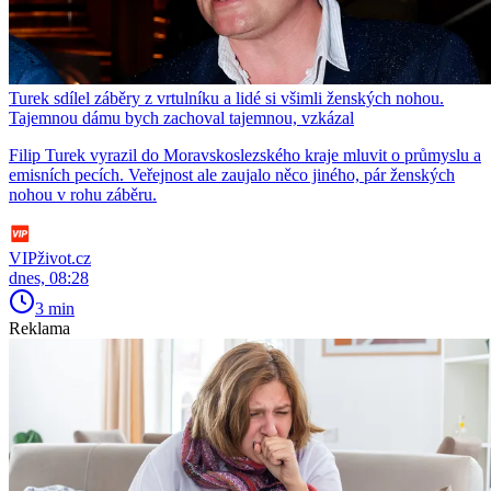
Turek sdílel záběry z vrtulníku a lidé si všimli ženských nohou.
Tajemnou dámu bych zachoval tajemnou, vzkázal
Filip Turek vyrazil do Moravskoslezského kraje mluvit o průmyslu a
emisních pecích. Veřejnost ale zaujalo něco jiného, pár ženských
nohou v rohu záběru.
VIPživot.cz
dnes, 08:28
3 min
Reklama