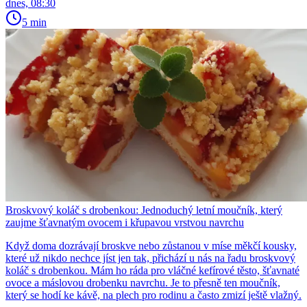
dnes, 08:30
5 min
Broskvový koláč s drobenkou: Jednoduchý letní moučník, který
zaujme šťavnatým ovocem i křupavou vrstvou navrchu
Když doma dozrávají broskve nebo zůstanou v míse měkčí kousky,
které už nikdo nechce jíst jen tak, přichází u nás na řadu broskvový
koláč s drobenkou. Mám ho ráda pro vláčné kefírové těsto, šťavnaté
ovoce a máslovou drobenku navrchu. Je to přesně ten moučník,
který se hodí ke kávě, na plech pro rodinu a často zmizí ještě vlažný.