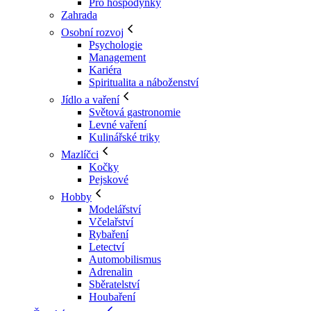
Pro hospodyňky
Zahrada
Osobní rozvoj
Psychologie
Management
Kariéra
Spiritualita a náboženství
Jídlo a vaření
Světová gastronomie
Levné vaření
Kulinářské triky
Mazlíčci
Kočky
Pejskové
Hobby
Modelářství
Včelařství
Rybaření
Letectví
Automobilismus
Adrenalin
Sběratelství
Houbaření