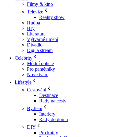
Filmy & kino
Televize
Reality show
Hudba
Hry
Literatura
Výtvarné umění
Divadlo
Digi a stream
Celebrity
Módní policie
Pro pamětníky
Nové tváře
Lifestyle
Cestování
Destinace
Rady na cesty
Bydlení
Interiery
Rady do domu
DIY
Pro kutily