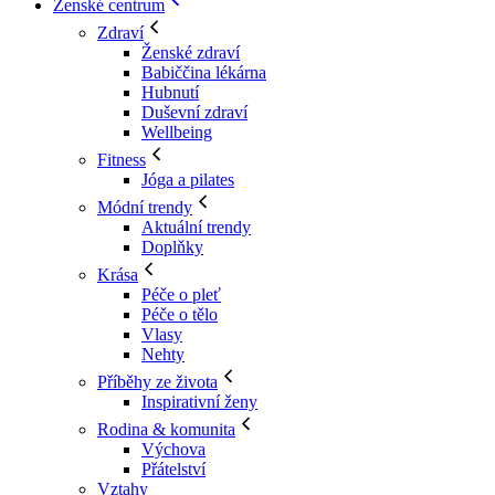
Ženské centrum
Zdraví
Ženské zdraví
Babiččina lékárna
Hubnutí
Duševní zdraví
Wellbeing
Fitness
Jóga a pilates
Módní trendy
Aktuální trendy
Doplňky
Krása
Péče o pleť
Péče o tělo
Vlasy
Nehty
Příběhy ze života
Inspirativní ženy
Rodina & komunita
Výchova
Přátelství
Vztahy