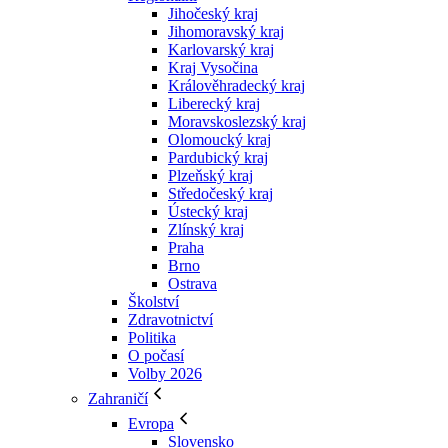
Jihočeský kraj
Jihomoravský kraj
Karlovarský kraj
Kraj Vysočina
Králověhradecký kraj
Liberecký kraj
Moravskoslezský kraj
Olomoucký kraj
Pardubický kraj
Plzeňský kraj
Středočeský kraj
Ústecký kraj
Zlínský kraj
Praha
Brno
Ostrava
Školství
Zdravotnictví
Politika
O počasí
Volby 2026
Zahraničí
Evropa
Slovensko