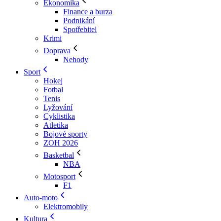
Ekonomika
Finance a burza
Podnikání
Spotřebitel
Krimi
Doprava
Nehody
Sport
Hokej
Fotbal
Tenis
Lyžování
Cyklistika
Atletika
Bojové sporty
ZOH 2026
Basketbal
NBA
Motosport
F1
Auto-moto
Elektromobily
Kultura