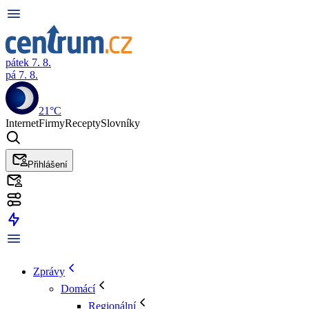
pátek 7. 8.
pá 7. 8.
21°C
Internet
Firmy
Recepty
Slovníky
Přihlášení
Zprávy
Domácí
Regionální