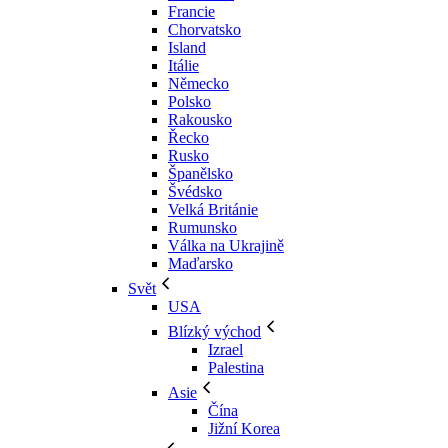
Francie
Chorvatsko
Island
Itálie
Německo
Polsko
Rakousko
Řecko
Rusko
Španělsko
Švédsko
Velká Británie
Rumunsko
Válka na Ukrajině
Maďarsko
Svět
USA
Blízký východ
Izrael
Palestina
Asie
Čína
Jižní Korea