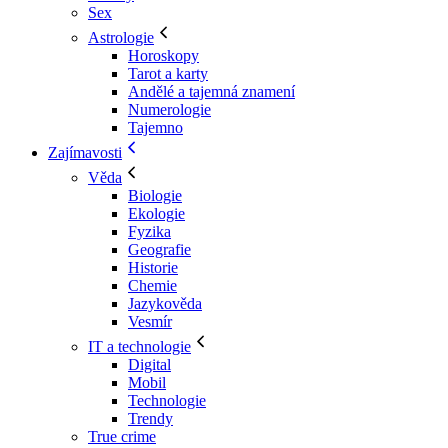
Sex
Astrologie
Horoskopy
Tarot a karty
Andělé a tajemná znamení
Numerologie
Tajemno
Zajímavosti
Věda
Biologie
Ekologie
Fyzika
Geografie
Historie
Chemie
Jazykověda
Vesmír
IT a technologie
Digital
Mobil
Technologie
Trendy
True crime