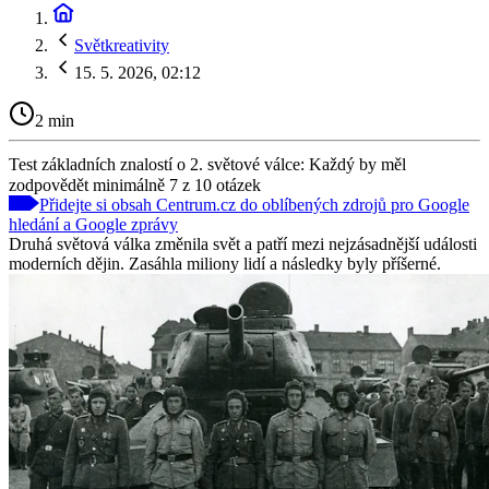
Světkreativity
15. 5. 2026, 02:12
2 min
Test základních znalostí o 2. světové válce: Každý by měl
zodpovědět minimálně 7 z 10 otázek
Přidejte si obsah Centrum.cz do oblíbených zdrojů pro Google
hledání a Google zprávy
Druhá světová válka změnila svět a patří mezi nejzásadnější události
moderních dějin. Zasáhla miliony lidí a následky byly příšerné.