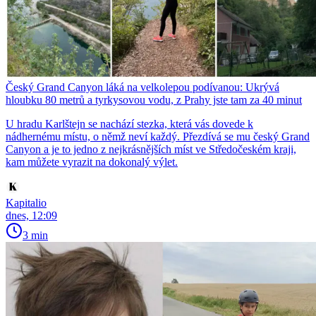
Český Grand Canyon láká na velkolepou podívanou: Ukrývá
hloubku 80 metrů a tyrkysovou vodu, z Prahy jste tam za 40 minut
U hradu Karlštejn se nachází stezka, která vás dovede k
nádhernému místu, o němž neví každý. Přezdívá se mu český Grand
Canyon a je to jedno z nejkrásnějších míst ve Středočeském kraji,
kam můžete vyrazit na dokonalý výlet.
Kapitalio
dnes, 12:09
3 min