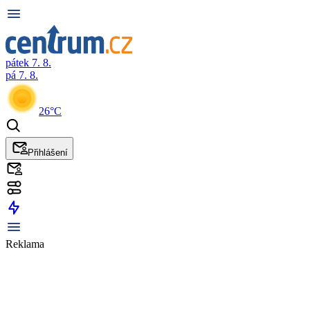
pátek 7. 8.
pá 7. 8.
26°C
Přihlášení
Reklama