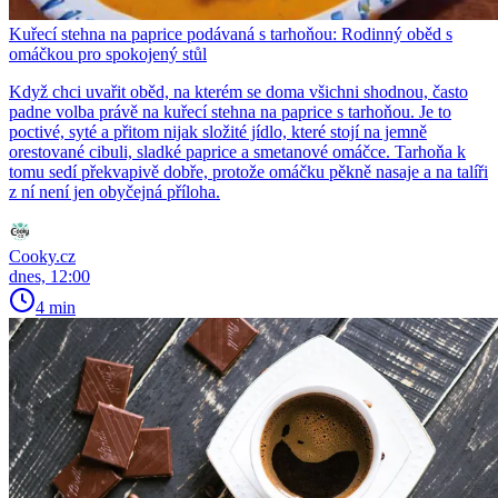
Kuřecí stehna na paprice podávaná s tarhoňou: Rodinný oběd s
omáčkou pro spokojený stůl
Když chci uvařit oběd, na kterém se doma všichni shodnou, často
padne volba právě na kuřecí stehna na paprice s tarhoňou. Je to
poctivé, syté a přitom nijak složité jídlo, které stojí na jemně
orestované cibuli, sladké paprice a smetanové omáčce. Tarhoňa k
tomu sedí překvapivě dobře, protože omáčku pěkně nasaje a na talíři
z ní není jen obyčejná příloha.
Cooky.cz
dnes, 12:00
4 min