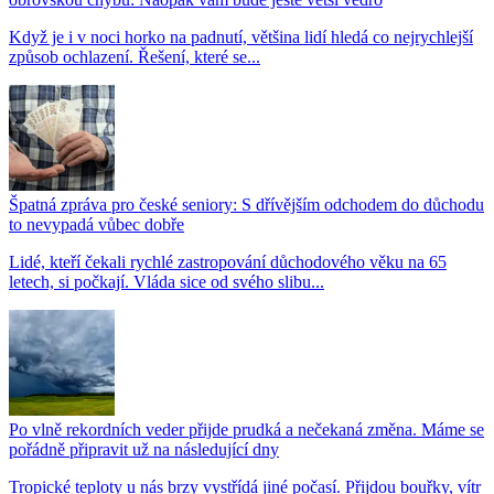
Když je i v noci horko na padnutí, většina lidí hledá co nejrychlejší
způsob ochlazení. Řešení, které se...
Špatná zpráva pro české seniory: S dřívějším odchodem do důchodu
to nevypadá vůbec dobře
Lidé, kteří čekali rychlé zastropování důchodového věku na 65
letech, si počkají. Vláda sice od svého slibu...
Po vlně rekordních veder přijde prudká a nečekaná změna. Máme se
pořádně připravit už na následující dny
Tropické teploty u nás brzy vystřídá jiné počasí. Přijdou bouřky, vítr