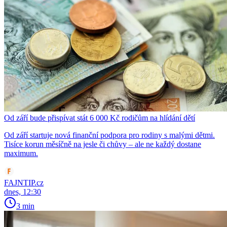
Od září bude přispívat stát 6 000 Kč rodičům na hlídání dětí
Od září startuje nová finanční podpora pro rodiny s malými dětmi.
Tisíce korun měsíčně na jesle či chůvy – ale ne každý dostane
maximum.
FAJNTIP.cz
dnes, 12:30
3 min