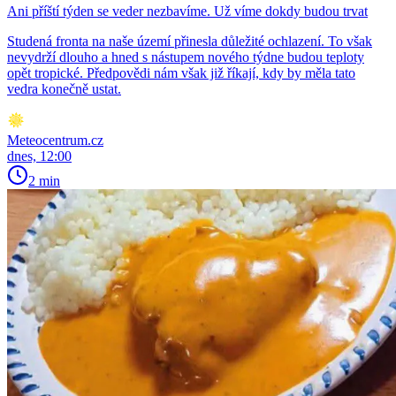
Ani příští týden se veder nezbavíme. Už víme dokdy budou trvat
Studená fronta na naše území přinesla důležité ochlazení. To však
nevydrží dlouho a hned s nástupem nového týdne budou teploty
opět tropické. Předpovědi nám však již říkají, kdy by měla tato
vedra konečně ustat.
Meteocentrum.cz
dnes, 12:00
2 min