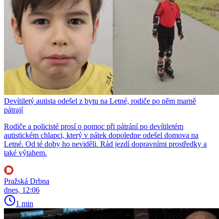
Devítiletý autista odešel z bytu na Letné, rodiče po něm marně
pátrají
Rodiče a policisté prosí o pomoc při pátrání po devítiletém
autistickém chlapci, který v pátek dopoledne odešel domova na
Letné. Od té doby ho neviděli. Rád jezdí dopravními prostředky a
také výtahem.
Pražská Drbna
dnes, 12:06
1 min