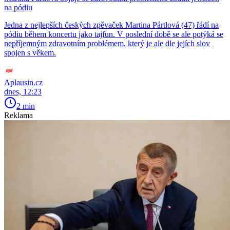
na pódiu
Jedna z nejlepších českých zpěvaček Martina Pártlová (47) řádí na
pódiu během koncertu jako tajfun. V poslední době se ale potýká se
nepříjemným zdravotním problémem, který je ale dle jejích slov
spojen s věkem.
Aplausin.cz
dnes, 12:23
2 min
Reklama