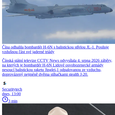
Čína odhalila bombardér H-6N s balistickou střelou JL-1. Posiluje
vzdušnou část své jaderné triády
Čínská státní televize CCTV News odvysílala 4. srpna 2026 záběry,
na kterých je bombardér H-6N Lidové osvobozenecké armády
nesoucí balistickou raketu Jinglei-1 odpalovanou ze vzduchu,
doprovázený nejméně dvěma stíhačkami stealth J-20.
Securitytech
dnes, 13:00
3 min