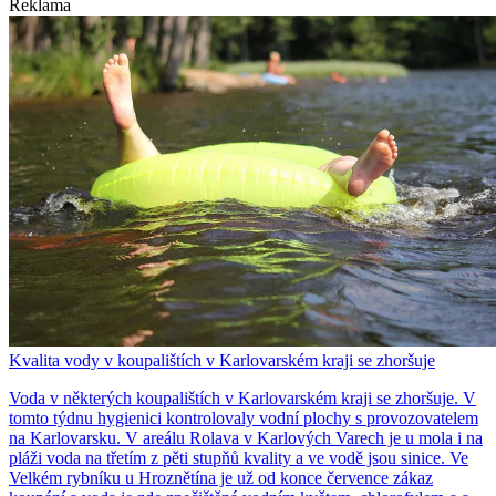
Reklama
Kvalita vody v koupalištích v Karlovarském kraji se zhoršuje
Voda v některých koupalištích v Karlovarském kraji se zhoršuje. V
tomto týdnu hygienici kontrolovaly vodní plochy s provozovatelem
na Karlovarsku. V areálu Rolava v Karlových Varech je u mola i na
pláži voda na třetím z pěti stupňů kvality a ve vodě jsou sinice. Ve
Velkém rybníku u Hroznětína je už od konce července zákaz