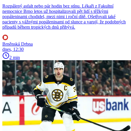
Rozpálený asfalt nebo pár hodin bez stínu. Lékaři z Fakultní
nemocnice Brno letos už hospitalizovali pět lidí s těžkými
popáleninami chodidel, mezi nimi i roční dítě. Ošetřovali také
pacienty s vážnými popáleninami od slunce a varují, že podobných
případů během tropických dnů přibývá.
Brněnská Drbna
dnes, 12:30
2 min