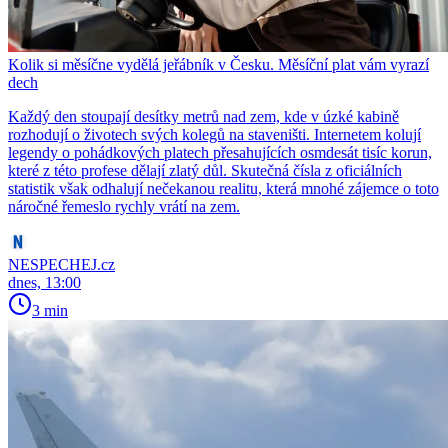
Kolik si měsíčne vydělá jeřábník v Česku. Měsíční plat vám vyrazí
dech
Každý den stoupají desítky metrů nad zem, kde v úzké kabině
rozhodují o životech svých kolegů na staveništi. Internetem kolují
legendy o pohádkových platech přesahujících osmdesát tisíc korun,
které z této profese dělají zlatý důl. Skutečná čísla z oficiálních
statistik však odhalují nečekanou realitu, která mnohé zájemce o toto
náročné řemeslo rychly vrátí na zem.
NESPECHEJ.cz
dnes, 13:00
3 min