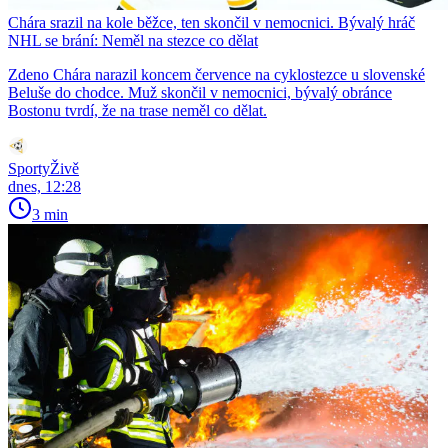
Chára srazil na kole běžce, ten skončil v nemocnici. Bývalý hráč
NHL se brání: Neměl na stezce co dělat
Zdeno Chára narazil koncem července na cyklostezce u slovenské
Beluše do chodce. Muž skončil v nemocnici, bývalý obránce
Bostonu tvrdí, že na trase neměl co dělat.
SportyŽivě
dnes, 12:28
3 min