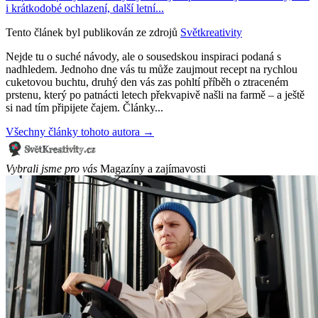
i krátkodobé ochlazení, další letní...
Tento článek byl publikován ze zdrojů
Světkreativity
Nejde tu o suché návody, ale o sousedskou inspiraci podaná s
nadhledem. Jednoho dne vás tu může zaujmout recept na rychlou
cuketovou buchtu, druhý den vás zas pohltí příběh o ztraceném
prstenu, který po patnácti letech překvapivě našli na farmě – a ještě
si nad tím připijete čajem. Články...
Všechny články tohoto autora →
Vybrali jsme pro vás
Magazíny a zajímavosti