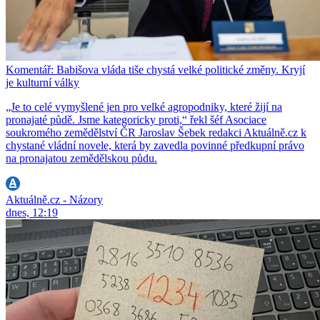
Komentář: Babišova vláda tiše chystá velké politické změny. Kryjí
je kulturní války
„Je to celé vymyšlené jen pro velké agropodniky, které žijí na
pronajaté půdě. Jsme kategoricky proti,“ řekl šéf Asociace
soukromého zemědělství ČR Jaroslav Šebek redakci Aktuálně.cz k
chystané vládní novele, která by zavedla povinné předkupní právo
na pronajatou zemědělskou půdu.
Aktuálně.cz - Názory
dnes, 12:19