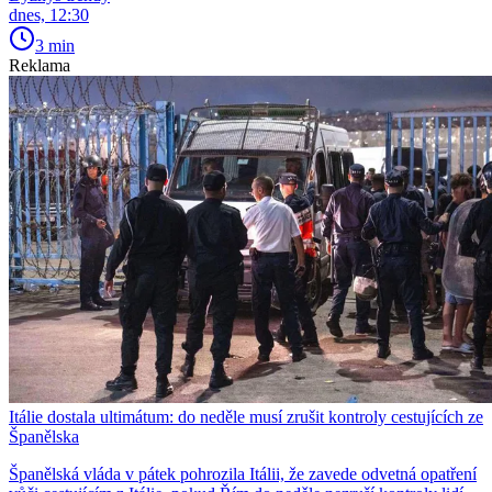
dnes, 12:30
3 min
Reklama
Itálie dostala ultimátum: do neděle musí zrušit kontroly cestujících ze
Španělska
Španělská vláda v pátek pohrozila Itálii, že zavede odvetná opatření