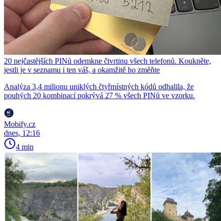
20 nejčastějších PINů odemkne čtvrtinu všech telefonů. Koukněte,
jestli je v seznamu i ten váš, a okamžitě ho změňte
Analýza 3,4 milionu uniklých čtyřmístných kódů odhalila, že
pouhých 20 kombinací pokrývá 27 % všech PINů ve vzorku.
Mobify.cz
dnes, 12:16
4 min