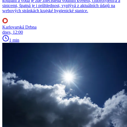
koupání a voda je zde znečištěná vodním květem, chlorofylem-a a
sinicemi, špatná je i průhlednost, vyplývá z aktuálních údajů na
webových stránkách krajské hygienické stanice.
Karlovarská Drbna
dnes, 12:00
1 min