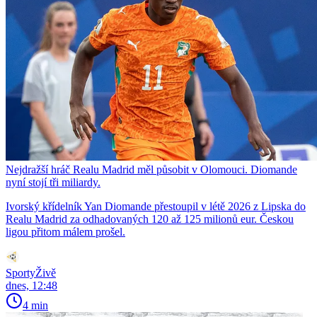
Nejdražší hráč Realu Madrid měl působit v Olomouci. Diomande
nyní stojí tři miliardy.
Ivorský křídelník Yan Diomande přestoupil v létě 2026 z Lipska do
Realu Madrid za odhadovaných 120 až 125 milionů eur. Českou
ligou přitom málem prošel.
SportyŽivě
dnes, 12:48
4 min