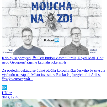
Kdo by si pomyslel, že Češi budou vlastnit Pirelli, Royal Mail, Colt
nebo Groupon? Žijeme kapitalistické sci-fi
Za poslední dekádu se úplně otočila korouhvička českého byznysu z
východu na západ. Místo investic v Rusku či jihovýchodní Asii se
český velkokapitál...
HN.cz
dnes, 12:48