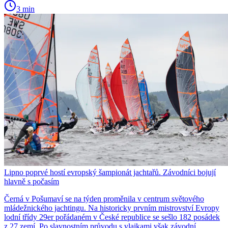
3 min
Lipno poprvé hostí evropský šampionát jachtařů. Závodníci bojují
hlavně s počasím
Černá v Pošumaví se na týden proměnila v centrum světového
mládežnického jachtingu. Na historicky prvním mistrovství Evropy
lodní třídy 29er pořádaném v České republice se sešlo 182 posádek
z 27 zemí. Po slavnostním průvodu s vlajkami však závodní