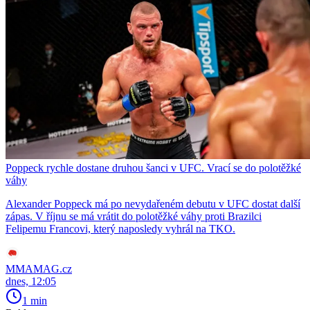
Poppeck rychle dostane druhou šanci v UFC. Vrací se do polotěžké
váhy
Alexander Poppeck má po nevydařeném debutu v UFC dostat další
zápas. V říjnu se má vrátit do polotěžké váhy proti Brazilci
Felipemu Francovi, který naposledy vyhrál na TKO.
MMAMAG.cz
dnes, 12:05
1 min