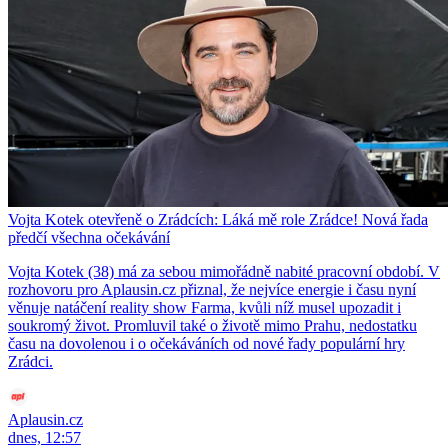
Vojta Kotek otevřeně o Zrádcích: Láká mě role Zrádce! Nová řada
předčí všechna očekávání
Vojta Kotek (38) má za sebou mimořádně nabité pracovní období. V
rozhovoru pro Aplausin.cz přiznal, že nejvíce energie i času nyní
věnuje natáčení reality show Farma, kvůli níž musel upozadit i
soukromý život. Promluvil také o životě mimo Prahu, nedostatku
času na dovolenou i o očekáváních od nové řady populární hry
Zrádci.
Aplausin.cz
dnes, 12:57