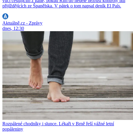
vůči cestujícím z Itálie, pokud Řím do neděle nezruší kontroly lidí
přijíždějících ze Španělska. V pátek o tom napsal deník El País.
Aktuálně.cz - Zprávy
dnes, 12:30
Rozpálené chodníky i slunce. Lékaři v Brně řeší vážné letní
popáleniny