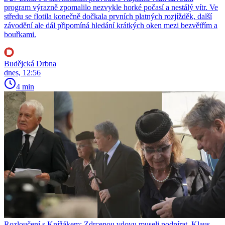
program výrazně zpomalilo nezvykle horké počasí a nestálý vítr. Ve
středu se flotila konečně dočkala prvních platných rozjížděk, další
závodění ale dál připomíná hledání krátkých oken mezi bezvětřím a
bouřkami.
Budějcká Drbna
dnes, 12:56
4 min
Rozloučení s Knížákem: Zdrcenou vdovu museli podpírat, Klaus