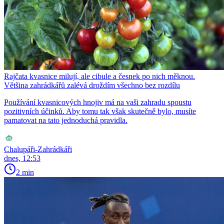
Rajčata kvasnice milují, ale cibule a česnek po nich měknou.
Většina zahrádkářů zalévá droždím všechno bez rozdílu
Používání kvasnicových hnojiv má na vaši zahradu spoustu
pozitivních účinků. Aby tomu tak však skutečně bylo, musíte
pamatovat na tato jednoduchá pravidla.
Chalupáři-Zahrádkáři
dnes, 12:53
2 min