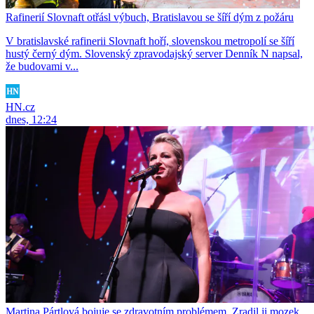
Rafinerií Slovnaft otřásl výbuch, Bratislavou se šíří dým z požáru
V bratislavské rafinerii Slovnaft hoří, slovenskou metropolí se šíří
hustý černý dým. Slovenský zpravodajský server Denník N napsal,
že budovami v...
HN.cz
dnes, 12:24
Martina Pártlová bojuje se zdravotním problémem. Zradil ji mozek