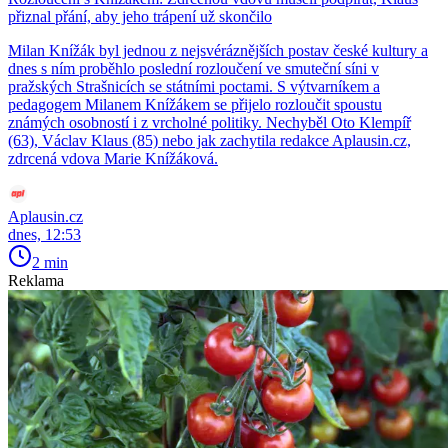
přiznal přání, aby jeho trápení už skončilo
Milan Knížák byl jednou z nejsvéráznějších postav české kultury a
dnes s ním proběhlo poslední rozloučení ve smuteční síni v
pražských Strašnicích se státními poctami. S výtvarníkem a
pedagogem Milanem Knížákem se přijelo rozloučit spoustu
známých osobností i z vrcholné politiky. Nechyběl Oto Klempíř
(63), Václav Klaus (85) nebo jak zachytila redakce Aplausin.cz,
zdrcená vdova Marie Knížáková.
Aplausin.cz
dnes, 12:53
2 min
Reklama