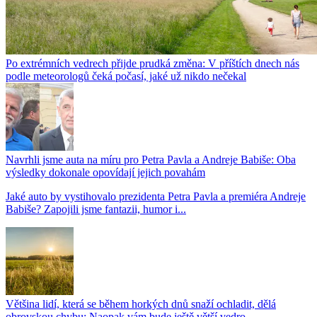
Po extrémních vedrech přijde prudká změna: V příštích dnech nás
podle meteorologů čeká počasí, jaké už nikdo nečekal
Navrhli jsme auta na míru pro Petra Pavla a Andreje Babiše: Oba
výsledky dokonale opovídají jejich povahám
Jaké auto by vystihovalo prezidenta Petra Pavla a premiéra Andreje
Babiše? Zapojili jsme fantazii, humor i...
Většina lidí, která se během horkých dnů snaží ochladit, dělá
obrovskou chybu: Naopak vám bude ještě větší vedro