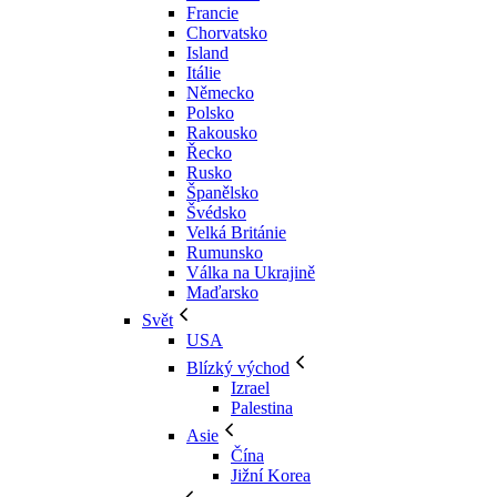
Francie
Chorvatsko
Island
Itálie
Německo
Polsko
Rakousko
Řecko
Rusko
Španělsko
Švédsko
Velká Británie
Rumunsko
Válka na Ukrajině
Maďarsko
Svět
USA
Blízký východ
Izrael
Palestina
Asie
Čína
Jižní Korea