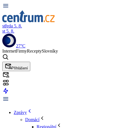
středa 5. 8.
st 5. 8.
27°C
Internet
Firmy
Recepty
Slovníky
Přihlášení
Zprávy
Domácí
Regionální