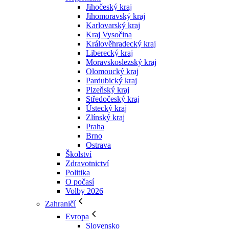
Jihočeský kraj
Jihomoravský kraj
Karlovarský kraj
Kraj Vysočina
Králověhradecký kraj
Liberecký kraj
Moravskoslezský kraj
Olomoucký kraj
Pardubický kraj
Plzeňský kraj
Středočeský kraj
Ústecký kraj
Zlínský kraj
Praha
Brno
Ostrava
Školství
Zdravotnictví
Politika
O počasí
Volby 2026
Zahraničí
Evropa
Slovensko