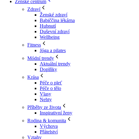
Ženské centrum
Zdraví
Ženské zdraví
Babiččina lékárna
Hubnutí
Duševní zdraví
Wellbeing
Fitness
Jóga a pilates
Módní trendy
Aktuální trendy
Doplňky
Krása
Péče o pleť
Péče o tělo
Vlasy
Nehty
Příběhy ze života
Inspirativní ženy
Rodina & komunita
Výchova
Přátelství
Vztahy