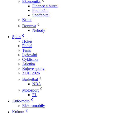
Ekonomika
Finance a burza
Podnikání
Spotřebitel
Krimi
Doprava
Nehody
Sport
Hokej
Fotbal
Tenis
Lyžování
Cyklistika
Atletika
Bojové sporty
ZOH 2026
Basketbal
NBA
Motosport
F1
Auto-moto
Elektromobily
Kultura