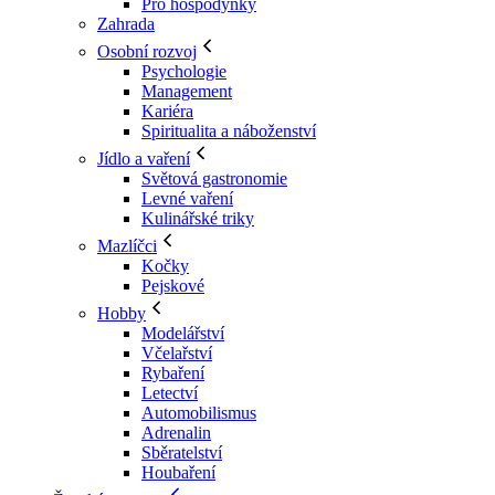
Pro hospodyňky
Zahrada
Osobní rozvoj
Psychologie
Management
Kariéra
Spiritualita a náboženství
Jídlo a vaření
Světová gastronomie
Levné vaření
Kulinářské triky
Mazlíčci
Kočky
Pejskové
Hobby
Modelářství
Včelařství
Rybaření
Letectví
Automobilismus
Adrenalin
Sběratelství
Houbaření