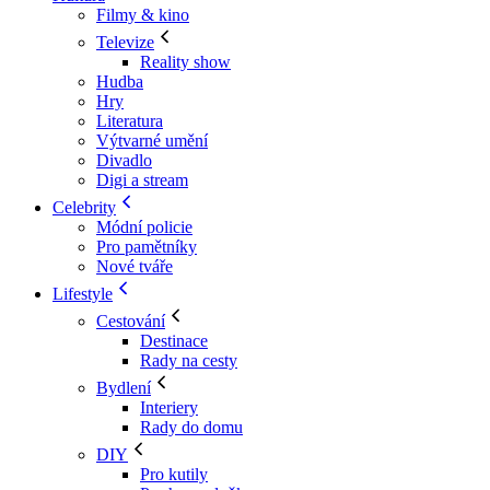
Filmy & kino
Televize
Reality show
Hudba
Hry
Literatura
Výtvarné umění
Divadlo
Digi a stream
Celebrity
Módní policie
Pro pamětníky
Nové tváře
Lifestyle
Cestování
Destinace
Rady na cesty
Bydlení
Interiery
Rady do domu
DIY
Pro kutily