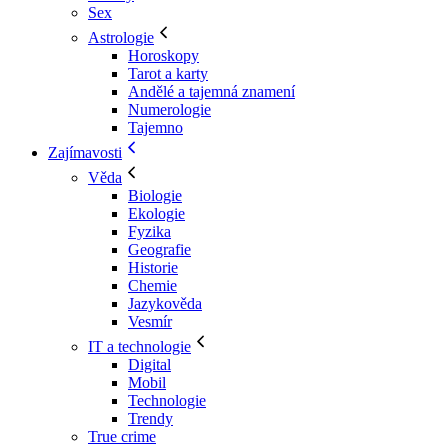
Sex
Astrologie
Horoskopy
Tarot a karty
Andělé a tajemná znamení
Numerologie
Tajemno
Zajímavosti
Věda
Biologie
Ekologie
Fyzika
Geografie
Historie
Chemie
Jazykověda
Vesmír
IT a technologie
Digital
Mobil
Technologie
Trendy
True crime