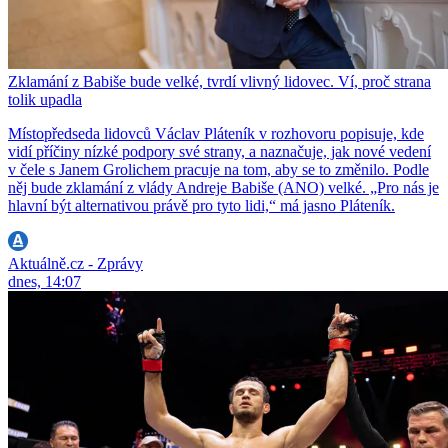
Zklamání z Babiše bude velké, tvrdí vlivný lidovec. Ví, proč strana
tolik upadla
Místopředseda lidovců Václav Pláteník v rozhovoru popisuje, kde
vidí příčiny nízké podpory své strany, a naznačuje, jak nové vedení
v čele s Janem Grolichem pracuje na tom, aby se to změnilo. Podle
něj bude zklamání z vlády Andreje Babiše (ANO) velké. „Pro nás je
hlavní být alternativou právě pro tyto lidi,“ má jasno Pláteník.
Aktuálně.cz - Zprávy
dnes, 14:07