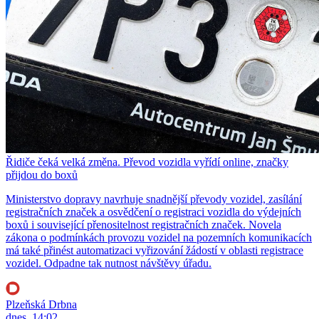
Řidiče čeká velká změna. Převod vozidla vyřídí online, značky
přijdou do boxů
Ministerstvo dopravy navrhuje snadnější převody vozidel, zasílání
registračních značek a osvědčení o registraci vozidla do výdejních
boxů i související přenositelnost registračních značek. Novela
zákona o podmínkách provozu vozidel na pozemních komunikacích
má také přinést automatizaci vyřizování žádostí v oblasti registrace
vozidel. Odpadne tak nutnost návštěvy úřadu.
Plzeňská Drbna
dnes, 14:02