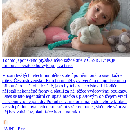
Tohoto japonského plyšáka mělo každé dítě v ČSSR. Dnes je
raritou a sběratelé ho vykupují za tisíce
V osmdesátých letech minulého století po něm toužilo snad každé
dítě v Československu. Kdo ho neměl vystaveného na poličce nebo
připnutého na školní brašně, jako by tehdy neexistoval. Rodiče na
něj stáli nekonečné fronty a platili za něj těžce vydobytými poukazy.
Dnes se tato legendární chlupatá hračka s plastovým obličejem vrací
na scénu v plné parádě. Pokud se vám doma na půdě nebo v krabici
ve sklepě dochoval jeden konkrétní vzácný model, sběratelé vám za
něj bez váhání vyplatí tisíce korun na ruku.
FAJNTIP.cz