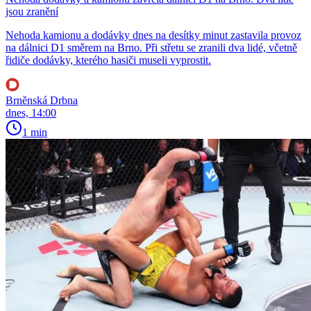
jsou zranění
Nehoda kamionu a dodávky dnes na desítky minut zastavila provoz
na dálnici D1 směrem na Brno. Při střetu se zranili dva lidé, včetně
řidiče dodávky, kterého hasiči museli vyprostit.
Brněnská Drbna
dnes, 14:00
1 min