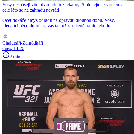
Vosy nesnášejí vůni dvou olejů z lékárny. Smíchejte je s octem a
celé léto se na zahradu nevrátí
Ocet dokáže hmyz odradit na opravdu dlouhou dobu. Vosy,
hledající něco dobrého, vás tak už zaručeně trápit nebudou.
Chalupáři-Zahrádkáři
dnes, 14:26
2 min