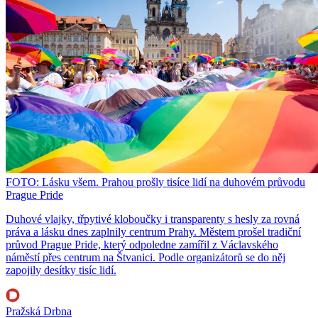
FOTO: Lásku všem. Prahou prošly tisíce lidí na duhovém průvodu
Prague Pride
Duhové vlajky, třpytivé kloboučky i transparenty s hesly za rovná
práva a lásku dnes zaplnily centrum Prahy. Městem prošel tradiční
průvod Prague Pride, který odpoledne zamířil z Václavského
náměstí přes centrum na Štvanici. Podle organizátorů se do něj
zapojily desítky tisíc lidí.
Pražská Drbna