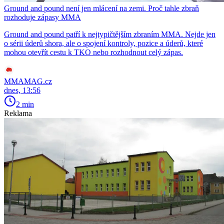
Ground and pound není jen mlácení na zemi. Proč tahle zbraň
rozhoduje zápasy MMA
Ground and pound patří k nejtypičtějším zbraním MMA. Nejde jen
o sérii úderů shora, ale o spojení kontroly, pozice a úderů, které
mohou otevřít cestu k TKO nebo rozhodnout celý zápas.
MMAMAG.cz
dnes, 13:56
2 min
Reklama