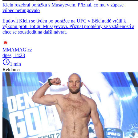
Klein rozebral porážku s Musayevem. Přiznal, co mu v zápase
vůbec nefungovalo
Ľudovít Klein se týden po porážce na UFC v Bělehradě vrátil k
výkonu proti Tofiqu Musayevovi. Přiznal problémy se vzdáleností a
chce se soustředit na další návrat.
MMAMAG.cz
dnes, 14:23
1 min
Reklama