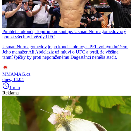
Pimbletta ukončí, Topuriu knokautuje. Usman Nurmagomedov prý
porazí všechny hvězdy UFC
Usman Nurmagomedov je po konci smlouvy s PFL volným hráčem.
Jeho manažer Ali Abdelaziz už mluví o UFC a tvrdí, že většina
tamní špičky by proti neporaženému Dagestánci neměla stačit.
MMAMAG.cz
dnes, 14:04
1 min
Reklama