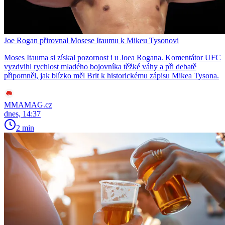
Joe Rogan přirovnal Mosese Itaumu k Mikeu Tysonovi
Moses Itauma si získal pozornost i u Joea Rogana. Komentátor UFC
vyzdvihl rychlost mladého bojovníka těžké váhy a při debatě
připomněl, jak blízko měl Brit k historickému zápisu Mikea Tysona.
MMAMAG.cz
dnes, 14:37
2 min