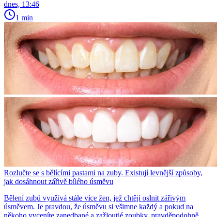
dnes, 13:46
1 min
Rozlučte se s bělícími pastami na zuby. Existují levnější způsoby,
jak dosáhnout zářivě bílého úsměvu
Bělení zubů využívá stále více žen, jež chtějí oslnit zářivým
úsměvem. Je pravdou, že úsměvu si všimne každý a pokud na
někoho vyceníte zanedbané a zažloutlé zoubky, pravděpodobně