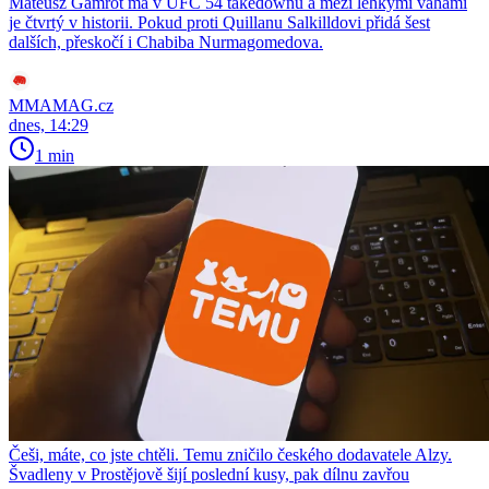
Mateusz Gamrot má v UFC 54 takedownů a mezi lehkými vahami
je čtvrtý v historii. Pokud proti Quillanu Salkilldovi přidá šest
dalších, přeskočí i Chabiba Nurmagomedova.
MMAMAG.cz
dnes, 14:29
1 min
Češi, máte, co jste chtěli. Temu zničilo českého dodavatele Alzy.
Švadleny v Prostějově šijí poslední kusy, pak dílnu zavřou