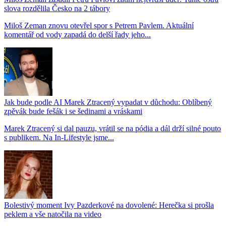
slova rozdělila Česko na 2 tábory
Miloš Zeman znovu otevřel spor s Petrem Pavlem. Aktuální
komentář od vody zapadá do delší řady jeho...
Jak bude podle AI Marek Ztracený vypadat v důchodu: Oblíbený
zpěvák bude fešák i se šedinami a vráskami
Marek Ztracený si dal pauzu, vrátil se na pódia a dál drží silné pouto
s publikem. Na In-Lifestyle jsme...
Bolestivý moment Ivy Pazderkové na dovolené: Herečka si prošla
peklem a vše natočila na video