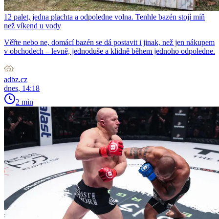
12 palet, jedna plachta a odpoledne volna. Tenhle bazén stojí míň
než víkend u vody
Věřte nebo ne, domácí bazén se dá postavit i jinak, než jen nákupem
v obchodech – levně, jednoduše a klidně během jednoho odpoledne.
adbz.cz
dnes, 14:18
2 min