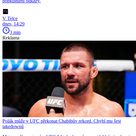
popkulturní odkazy.
V Telce
dnes, 14:29
3 min
Reklama
Polák může v UFC překonat Chabibův rekord. Chybí mu šest
takedownů