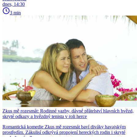
dnes, 14:30
3 min
Zkus mě rozesmát: Rodinné vazby, dávné přátelství hlavních hvězd,
skryté odkazy a hvězdný tenista v roli herce
Romantická komedie Zkus mě rozesmát baví diváky havajským
prostředím. Zákulisí odkrývá propojení hereckých rodin i skryté