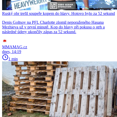
Ruský obr trefil soupeře kopem do hlavy. Hotovo bylo za 52 sekund
Denis Goltsov na PFL Charlotte zlomil neporaženého Hasana
Mezhieva už v první minutě. Kop do hlavy při pokusu o strh a
následné údery ukončily zápas za 52 sekund.
MMAMAG.cz
dnes, 14:19
1 min