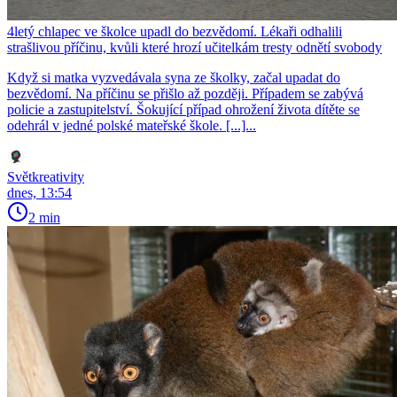
4letý chlapec ve školce upadl do bezvědomí. Lékaři odhalili
strašlivou příčinu, kvůli které hrozí učitelkám tresty odnětí svobody
Když si matka vyzvedávala syna ze školky, začal upadat do
bezvědomí. Na příčinu se přišlo až později. Případem se zabývá
policie a zastupitelství. Šokující případ ohrožení života dítěte se
odehrál v jedné polské mateřské škole. [...]...
Světkreativity
dnes, 13:54
2 min