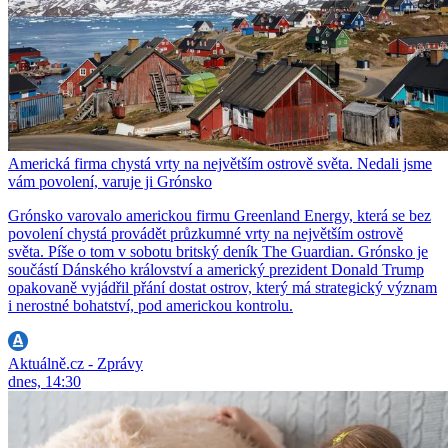
Americká firma chystá vrty na největším ostrově světa. Nedali jsme
vám povolení, varuje ji Grónsko
Grónsko varovalo americkou firmu Greenland Energy, která se bez
povolení chystá provádět průzkumné vrty na největším ostrově
světa. Píše o tom v sobotu britský deník The Guardian. Grónsko je
součástí Dánského království a americký prezident Donald Trump
opakovaně vyjádřil přání dostat ostrov, který má strategický význam
i nerostné bohatství, pod americkou kontrolu.
Aktuálně.cz - Zprávy
dnes, 14:30