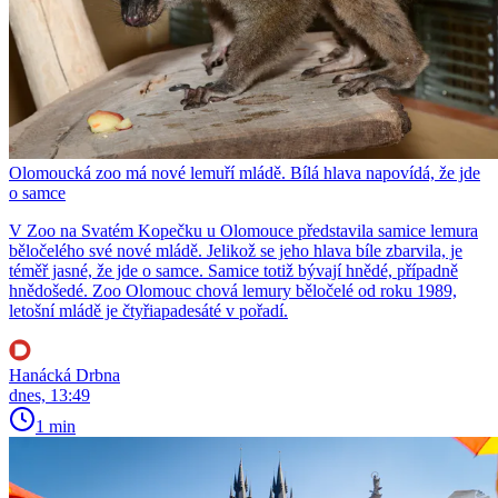
Olomoucká zoo má nové lemuří mládě. Bílá hlava napovídá, že jde
o samce
V Zoo na Svatém Kopečku u Olomouce představila samice lemura
běločelého své nové mládě. Jelikož se jeho hlava bíle zbarvila, je
téměř jasné, že jde o samce. Samice totiž bývají hnědé, případně
hnědošedé. Zoo Olomouc chová lemury běločelé od roku 1989,
letošní mládě je čtyřiapadesáté v pořadí.
Hanácká Drbna
dnes, 13:49
1 min