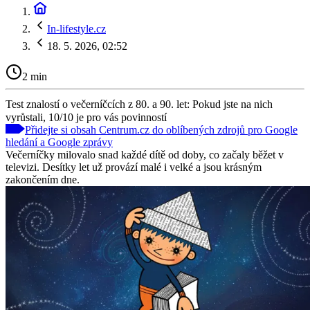
In-lifestyle.cz
18. 5. 2026, 02:52
2 min
Test znalostí o večerníčcích z 80. a 90. let: Pokud jste na nich
vyrůstali, 10/10 je pro vás povinností
Přidejte si obsah Centrum.cz do oblíbených zdrojů pro Google
hledání a Google zprávy
Večerníčky milovalo snad každé dítě od doby, co začaly běžet v
televizi. Desítky let už provází malé i velké a jsou krásným
zakončením dne.