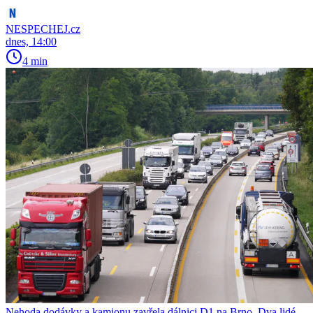
NESPECHEJ.cz
dnes, 14:00
4 min
Nehoda dodávky a kamionu zavřela dálnici D1 na Brno. Dva lidé