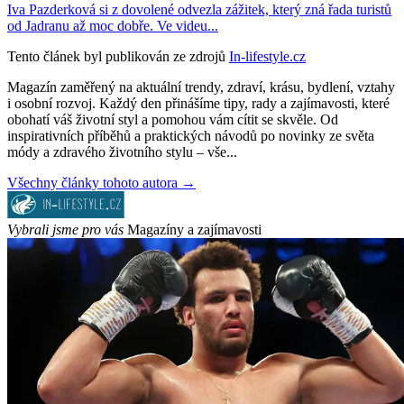
Iva Pazderková si z dovolené odvezla zážitek, který zná řada turistů
od Jadranu až moc dobře. Ve videu...
Tento článek byl publikován ze zdrojů
In-lifestyle.cz
Magazín zaměřený na aktuální trendy, zdraví, krásu, bydlení, vztahy
i osobní rozvoj. Každý den přinášíme tipy, rady a zajímavosti, které
obohatí váš životní styl a pomohou vám cítit se skvěle. Od
inspirativních příběhů a praktických návodů po novinky ze světa
módy a zdravého životního stylu – vše...
Všechny články tohoto autora →
Vybrali jsme pro vás
Magazíny a zajímavosti