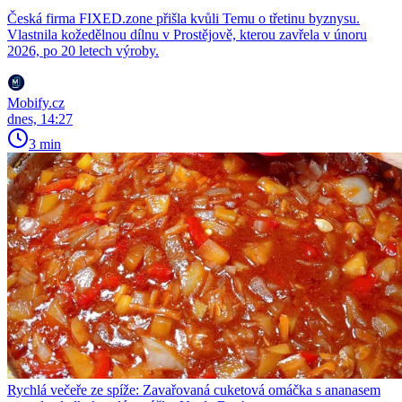
Česká firma FIXED.zone přišla kvůli Temu o třetinu byznysu.
Vlastnila kožedělnou dílnu v Prostějově, kterou zavřela v únoru
2026, po 20 letech výroby.
Mobify.cz
dnes, 14:27
3 min
Rychlá večeře ze spíže: Zavařovaná cuketová omáčka s ananasem