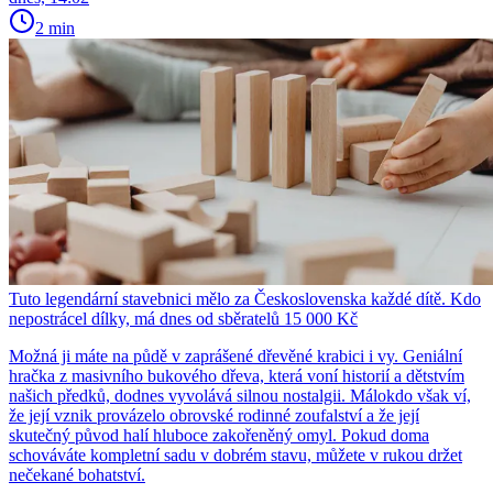
2 min
Tuto legendární stavebnici mělo za Československa každé dítě. Kdo
nepostrácel dílky, má dnes od sběratelů 15 000 Kč
Možná ji máte na půdě v zaprášené dřevěné krabici i vy. Geniální
hračka z masivního bukového dřeva, která voní historií a dětstvím
našich předků, dodnes vyvolává silnou nostalgii. Málokdo však ví,
že její vznik provázelo obrovské rodinné zoufalství a že její
skutečný původ halí hluboce zakořeněný omyl. Pokud doma
schováváte kompletní sadu v dobrém stavu, můžete v rukou držet
nečekané bohatství.