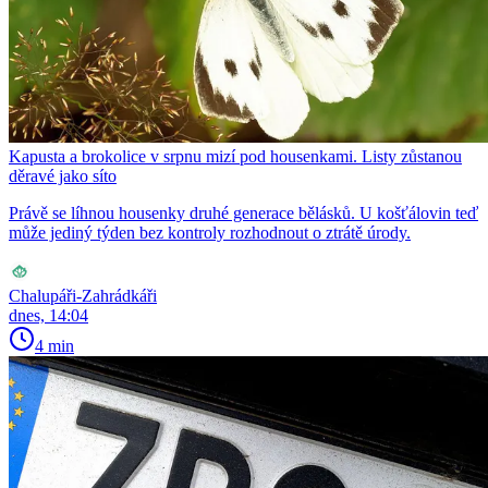
Kapusta a brokolice v srpnu mizí pod housenkami. Listy zůstanou
děravé jako síto
Právě se líhnou housenky druhé generace bělásků. U košťálovin teď
může jediný týden bez kontroly rozhodnout o ztrátě úrody.
Chalupáři-Zahrádkáři
dnes, 14:04
4 min