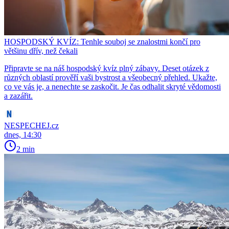
HOSPODSKÝ KVÍZ: Tenhle souboj se znalostmi končí pro
většinu dřív, než čekali
Připravte se na náš hospodský kvíz plný zábavy. Deset otázek z
různých oblastí prověří vaši bystrost a všeobecný přehled. Ukažte,
co ve vás je, a nenechte se zaskočit. Je čas odhalit skryté vědomosti
a zazářit.
NESPECHEJ.cz
dnes, 14:30
2 min