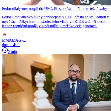
Fedor nikdy nevstoupil do UFC. Přesto zůstal měřítkem těžké váhy
Fedor Emelianenko nikdy nepodepsal s UFC, přesto se stal jednou z
největších těžkých vah historie. Jeho vláda v PRIDE a téměř deset
let bez regulérní porážky z něj udělaly měřítko celé generace.
MMAMAG.cz
dnes, 14:11
2 min