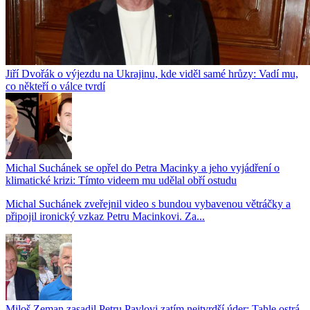
Jiří Dvořák o výjezdu na Ukrajinu, kde viděl samé hrůzy: Vadí mu,
co někteří o válce tvrdí
Michal Suchánek se opřel do Petra Macinky a jeho vyjádření o
klimatické krizi: Tímto videem mu udělal obří ostudu
Michal Suchánek zveřejnil video s bundou vybavenou větráčky a
připojil ironický vzkaz Petru Macinkovi. Za...
Miloš Zeman zasadil Petru Pavlovi zatím nejtvrdší úder: Tahle ostrá