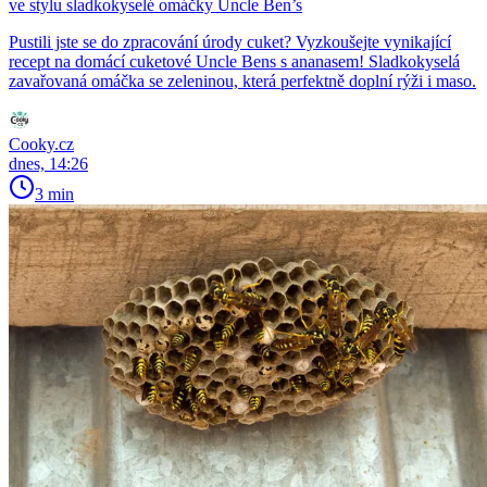
ve stylu sladkokyselé omáčky Uncle Ben’s
Pustili jste se do zpracování úrody cuket? Vyzkoušejte vynikající
recept na domácí cuketové Uncle Bens s ananasem! Sladkokyselá
zavařovaná omáčka se zeleninou, která perfektně doplní rýži i maso.
Cooky.cz
dnes, 14:26
3 min