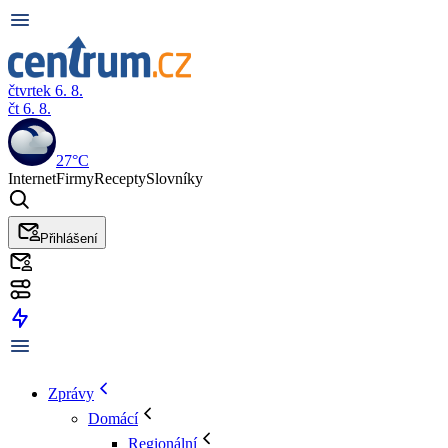
čtvrtek 6. 8.
čt 6. 8.
27°C
Internet
Firmy
Recepty
Slovníky
Přihlášení
Zprávy
Domácí
Regionální