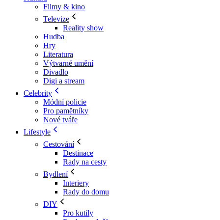
Filmy & kino
Televize
Reality show
Hudba
Hry
Literatura
Výtvarné umění
Divadlo
Digi a stream
Celebrity
Módní policie
Pro pamětníky
Nové tváře
Lifestyle
Cestování
Destinace
Rady na cesty
Bydlení
Interiery
Rady do domu
DIY
Pro kutily