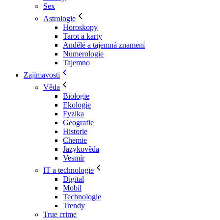
Sex
Astrologie
Horoskopy
Tarot a karty
Andělé a tajemná znamení
Numerologie
Tajemno
Zajímavosti
Věda
Biologie
Ekologie
Fyzika
Geografie
Historie
Chemie
Jazykověda
Vesmír
IT a technologie
Digital
Mobil
Technologie
Trendy
True crime