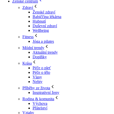
Ženské centrum
Zdraví
Ženské zdraví
Babiččina lékárna
Hubnutí
Duševní zdraví
Wellbeing
Fitness
Jóga a pilates
Módní trendy
Aktuální trendy
Doplňky
Krása
Péče o pleť
Péče o tělo
Vlasy
Nehty
Příběhy ze života
Inspirativní ženy
Rodina & komunita
Výchova
Přátelství
Vztahy