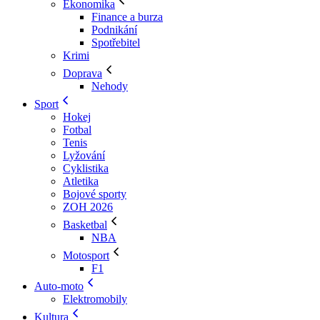
Ekonomika
Finance a burza
Podnikání
Spotřebitel
Krimi
Doprava
Nehody
Sport
Hokej
Fotbal
Tenis
Lyžování
Cyklistika
Atletika
Bojové sporty
ZOH 2026
Basketbal
NBA
Motosport
F1
Auto-moto
Elektromobily
Kultura