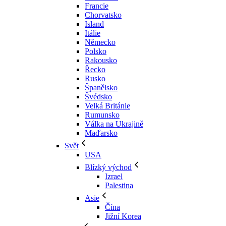
Francie
Chorvatsko
Island
Itálie
Německo
Polsko
Rakousko
Řecko
Rusko
Španělsko
Švédsko
Velká Británie
Rumunsko
Válka na Ukrajině
Maďarsko
Svět
USA
Blízký východ
Izrael
Palestina
Asie
Čína
Jižní Korea