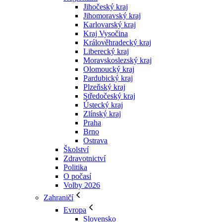
Jihočeský kraj
Jihomoravský kraj
Karlovarský kraj
Kraj Vysočina
Králověhradecký kraj
Liberecký kraj
Moravskoslezský kraj
Olomoucký kraj
Pardubický kraj
Plzeňský kraj
Středočeský kraj
Ústecký kraj
Zlínský kraj
Praha
Brno
Ostrava
Školství
Zdravotnictví
Politika
O počasí
Volby 2026
Zahraničí
Evropa
Slovensko