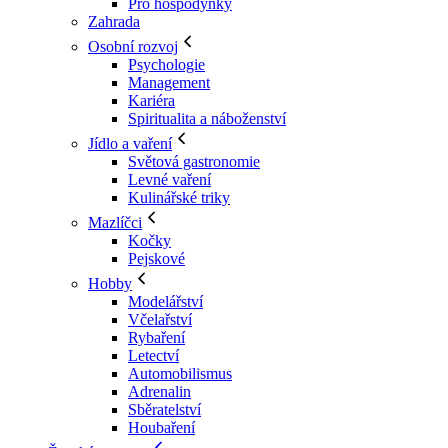
Pro hospodyňky
Zahrada
Osobní rozvoj
Psychologie
Management
Kariéra
Spiritualita a náboženství
Jídlo a vaření
Světová gastronomie
Levné vaření
Kulinářské triky
Mazlíčci
Kočky
Pejskové
Hobby
Modelářství
Včelařství
Rybaření
Letectví
Automobilismus
Adrenalin
Sběratelství
Houbaření