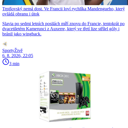
Trpišovský nemá dost. Ve Francii loví rychlíka Mandengueho, který
ovládá obranu i útok
Slavia po sedmi letních posilách míří znovu do Francie, tentokrát po
dvacetiletém Kamerunci z Auxerre, který ve třetí lize střílel góly i
bránil jako wingback.
SportyŽivě
6. 8. 2026, 22:05
3 min