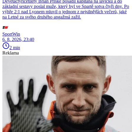
Devětačtyřicetiletý Brian Priske posadil kapitána na lavičku a do
základní sestavy poslal muže, který byl ve Spartě sotva čtyři dny. Po
výhře 2:1 nad Lyonem mluvil o jednom z nejsilnějších večerů, jaké
na Letné za svého druhého angažmá zažil.
SportWin
6. 8. 2026, 23:40
2 min
Reklama