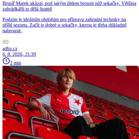
Brusíř Marek ukázal, pod jakým úhlem brousit nůž sekačky. Většina
zahrádkářů to dělá špatně
Podzim je ideálním obdobím pro přípravu zahradní techniky na
příští sezonu. Začít je dobré u sekačky, kterou je třeba důkladně
nabrousit.
adbz.cz
6. 8. 2026, 21:39
2 min