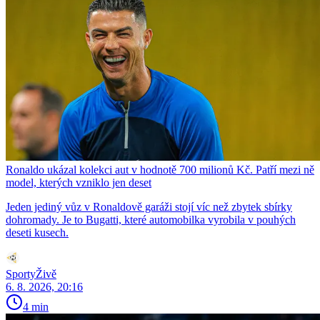
Ronaldo ukázal kolekci aut v hodnotě 700 milionů Kč. Patří mezi ně
model, kterých vzniklo jen deset
Jeden jediný vůz v Ronaldově garáži stojí víc než zbytek sbírky
dohromady. Je to Bugatti, které automobilka vyrobila v pouhých
deseti kusech.
SportyŽivě
6. 8. 2026, 20:16
4 min