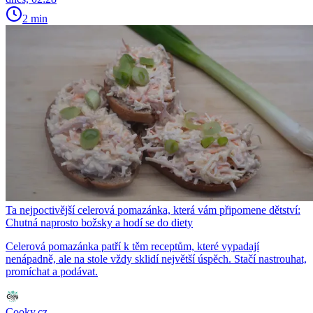
2 min
Ta nejpoctivější celerová pomazánka, která vám připomene dětství:
Chutná naprosto božsky a hodí se do diety
Celerová pomazánka patří k těm receptům, které vypadají
nenápadně, ale na stole vždy sklidí největší úspěch. Stačí nastrouhat,
promíchat a podávat.
Cooky.cz