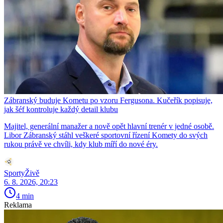
Zábranský buduje Kometu po vzoru Fergusona. Kučeřík popisuje,
jak šéf kontroluje každý detail klubu
Majitel, generální manažer a nově opět hlavní trenér v jedné osobě.
Libor Zábranský stáhl veškeré sportovní řízení Komety do svých
rukou právě ve chvíli, kdy klub míří do nové éry.
SportyŽivě
6. 8. 2026, 20:23
4 min
Reklama