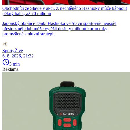
Obchodníci ze Slavie v akci. Z nechtěného Hashioky může kápnout
pěkný balík, až 70 milionů
Japonský obránce Daiki Hashioka ve Slavii sportovně neuspěl,
přesto z něj klub může vytěžit desítky milionů korun díky
promyšlené smluvní strategii.
SportyŽivě
6. 8. 2026, 21:32
3 min
Reklama