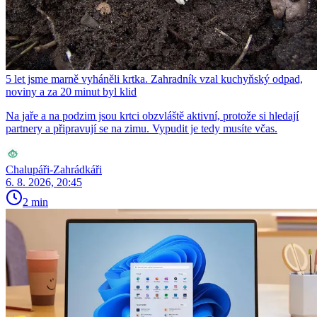
5 let jsme marně vyháněli krtka. Zahradník vzal kuchyňský odpad,
noviny a za 20 minut byl klid
Na jaře a na podzim jsou krtci obzvláště aktivní, protože si hledají
partnery a připravují se na zimu. Vypudit je tedy musíte včas.
Chalupáři-Zahrádkáři
6. 8. 2026, 20:45
2 min