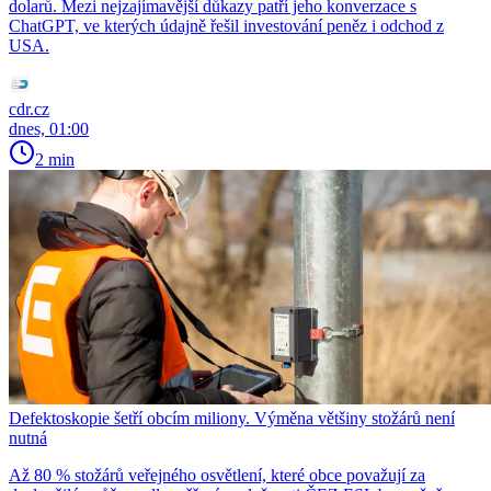
dolarů. Mezi nejzajímavější důkazy patří jeho konverzace s
ChatGPT, ve kterých údajně řešil investování peněz i odchod z
USA.
cdr.cz
dnes, 01:00
2 min
Defektoskopie šetří obcím miliony. Výměna většiny stožárů není
nutná
Až 80 % stožárů veřejného osvětlení, které obce považují za