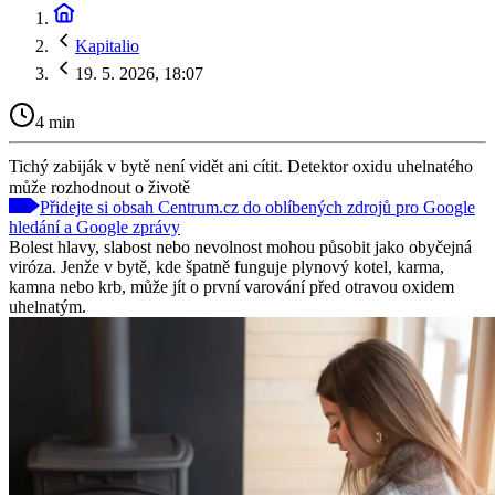
Kapitalio
19. 5. 2026, 18:07
4 min
Tichý zabiják v bytě není vidět ani cítit. Detektor oxidu uhelnatého
může rozhodnout o životě
Přidejte si obsah Centrum.cz do oblíbených zdrojů pro Google
hledání a Google zprávy
Bolest hlavy, slabost nebo nevolnost mohou působit jako obyčejná
viróza. Jenže v bytě, kde špatně funguje plynový kotel, karma,
kamna nebo krb, může jít o první varování před otravou oxidem
uhelnatým.