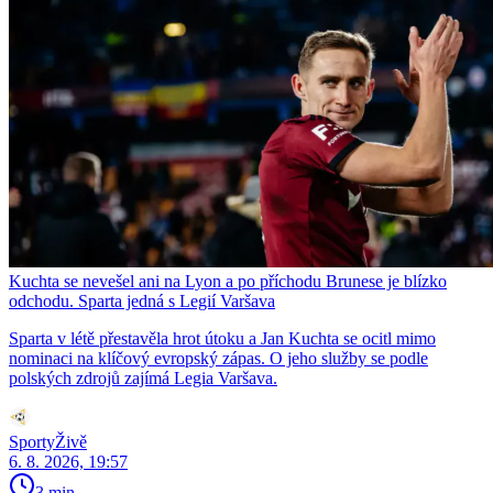
Kuchta se nevešel ani na Lyon a po příchodu Brunese je blízko
odchodu. Sparta jedná s Legií Varšava
Sparta v létě přestavěla hrot útoku a Jan Kuchta se ocitl mimo
nominaci na klíčový evropský zápas. O jeho služby se podle
polských zdrojů zajímá Legia Varšava.
SportyŽivě
6. 8. 2026, 19:57
3 min