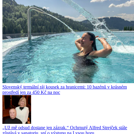
Slovenský termální ráj kousek za hranicemi: 10 bazénů v krásném
prostředí jen za 450 Kč na noc
„Už mě odsud dostane jen zázrak.“ Ochrnutý Alfred Strejček stále
zůstává v sanatoriu, sní o výstupu na Lysou horu