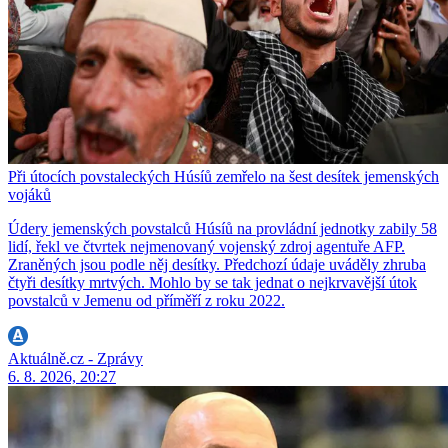
Při útocích povstaleckých Húsíů zemřelo na šest desítek jemenských
vojáků
Údery jemenských povstalců Húsíů na provládní jednotky zabily 58
lidí, řekl ve čtvrtek nejmenovaný vojenský zdroj agentuře AFP.
Zraněných jsou podle něj desítky. Předchozí údaje uváděly zhruba
čtyři desítky mrtvých. Mohlo by se tak jednat o nejkrvavější útok
povstalců v Jemenu od příměří z roku 2022.
Aktuálně.cz - Zprávy
6. 8. 2026, 20:27