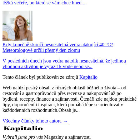
těžká večeře, po které se vám chce hned...
Kdy konečně skončí nesnesitelná vedra atakující 40 °C?
Meteorologové určili přesný den zlomu
V posledních dnech jsou vedra natolik nesnesitelná, že jedinou
vhodnou aktivitou je vyrazit k vodě nebo se...
Tento článek byl publikován ze zdrojů
Kapitalio
Web nabízí pestrý obsah z různých oblastí běžného života – od
cestování a gastroprůvodců přes recenze a nakupování až po
bydlení, recepty, finance a zajímavosti. Čtenáři zde najdou praktické
tipy, doporučení i inspiraci, která pomáhá lépe se orientovat v
každodenních rozhodnutích.Obsah je...
Všechny články tohoto autora →
Vybrali jsme pro vás
Magazíny a zajímavosti