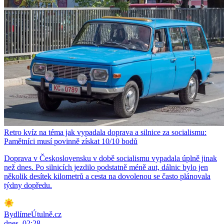
Retro kvíz na téma jak vypadala doprava a silnice za socialismu:
Pamětníci musí povinně získat 10/10 bodů
Doprava v Československu v době socialismu vypadala úplně jinak
než dnes. Po silnicích jezdilo podstatně méně aut, dálnic bylo jen
několik desítek kilometrů a cesta na dovolenou se často plánovala
týdny dopředu.
BydlímeÚtulně.cz
dnes, 02:28