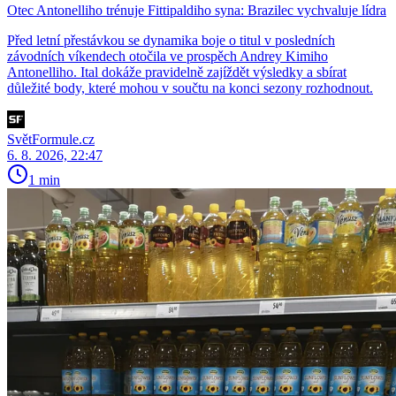
Otec Antonelliho trénuje Fittipaldiho syna: Brazilec vychvaluje lídra
Před letní přestávkou se dynamika boje o titul v posledních
závodních víkendech otočila ve prospěch Andrey Kimiho
Antonelliho. Ital dokáže pravidelně zajíždět výsledky a sbírat
důležité body, které mohou v součtu na konci sezony rozhodnout.
SvětFormule.cz
6. 8. 2026, 22:47
1 min