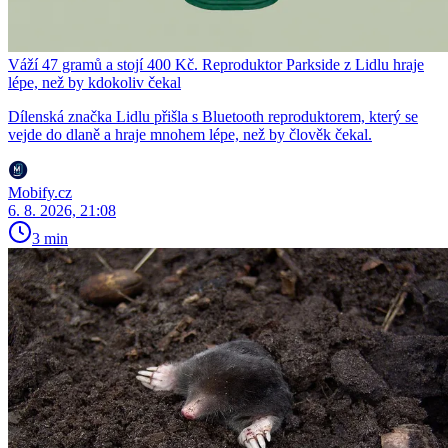
Váží 47 gramů a stojí 400 Kč. Reproduktor Parkside z Lidlu hraje
lépe, než by kdokoliv čekal
Dílenská značka Lidlu přišla s Bluetooth reproduktorem, který se
vejde do dlaně a hraje mnohem lépe, než by člověk čekal.
Mobify.cz
6. 8. 2026, 21:08
3 min