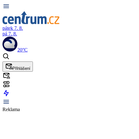
pátek 7. 8.
pá 7. 8.
20°C
Přihlášení
Reklama