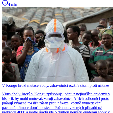
4 min
V Kongu hrozí mutace eboly, zdravotníci rozšíří zásah proti nákaze
Virus eboly, který v Kongu způsobuje jednu z nejhorších epidemií v
historii, by mohl mutovat, varují zdravotníci. Afričtí odborníci proto
plánují výrazně rozšířit zásah proti nákaze, včetně vyhledávání
pacientů přímo v domácnostech. Počet potvrzených případů už
překročil 4000 a podle úřadů jde o druhou největší epidemii eboly v