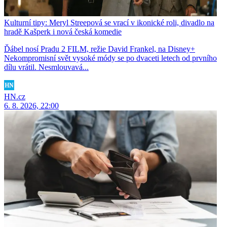
Kulturní tipy: Meryl Streepová se vrací v ikonické roli, divadlo na
hradě Kašperk i nová česká komedie
Ďábel nosí Pradu 2 FILM, režie David Frankel, na Disney+
Nekompromisní svět vysoké módy se po dvaceti letech od prvního
dílu vrátil. Nesmlouvavá...
HN.cz
6. 8. 2026, 22:00