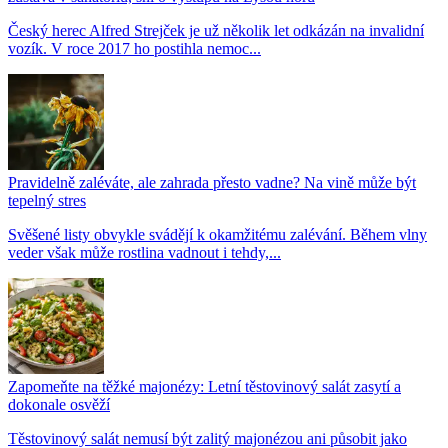
Český herec Alfred Strejček je už několik let odkázán na invalidní
vozík. V roce 2017 ho postihla nemoc...
Pravidelně zaléváte, ale zahrada přesto vadne? Na vině může být
tepelný stres
Svěšené listy obvykle svádějí k okamžitému zalévání. Během vlny
veder však může rostlina vadnout i tehdy,...
Zapomeňte na těžké majonézy: Letní těstovinový salát zasytí a
dokonale osvěží
Těstovinový salát nemusí být zalitý majonézou ani působit jako