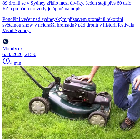
89 dronů se v Sydney zřítilo mezi diváky. Jeden stojí přes 60 tisíc
Kč a po pádu do vody je úplně na odpis
Pondělní večer nad sydneyským přístavem proměnil rekordní
světelnou show v nejdražší hromadný pád dronů v historii festivalu
Vivid Sydney.
Mobify.cz
6. 8. 2026, 21:56
4 min