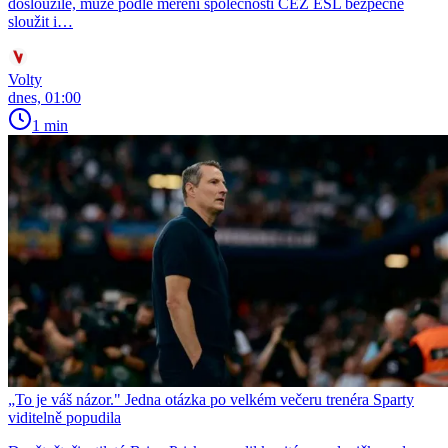
dosloužilé, může podle měření společnosti ČEZ ESL bezpečně
sloužit i…
Volty
dnes, 01:00
1 min
„To je váš názor." Jedna otázka po velkém večeru trenéra Sparty
viditelně popudila