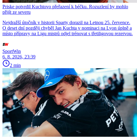
Priske potvrdil Kuchtovo přeřazení k béčku. Rozuzlení by mohlo
přijít ze severu
Nejdražší útočník v historii Sparty dorazil na Letnou 25. července.
O deset dní později chyběl Jan Kuchta v nominaci na Lyon úplně a
místo přípravy na Ligu mistrů odjel trénovat s třetiligovou rezervou.
SportWin
6. 8. 2026, 23:39
2 min