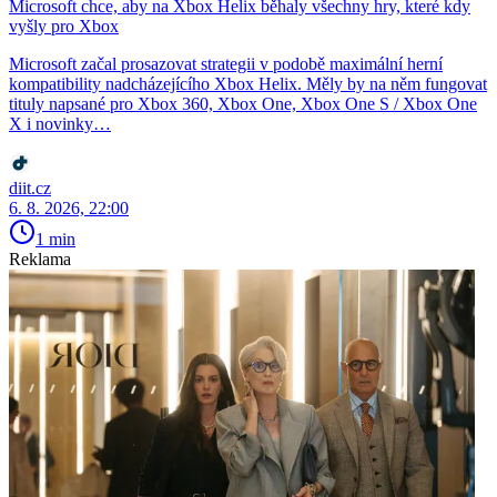
Microsoft chce, aby na Xbox Helix běhaly všechny hry, které kdy
vyšly pro Xbox
Microsoft začal prosazovat strategii v podobě maximální herní
kompatibility nadcházejícího Xbox Helix. Měly by na něm fungovat
tituly napsané pro Xbox 360, Xbox One, Xbox One S / Xbox One
X i novinky…
diit.cz
6. 8. 2026, 22:00
1 min
Reklama