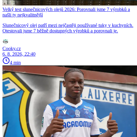
Velký test slunečnicových olejů 2026: Porovnali jsme 7 výrobků a
našli ty nejkvalitnější
Slunečnicový olej patří mezi nejčastěji používané tuky v kuchyních.
Otestovali jsme 7 běžně dostupných výrobků a porovnali je.
Cooky.cz
6. 8. 2026, 22:40
4 min