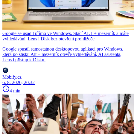
Google se usadil přímo ve Windows. Stačí ALT + mezerník a máte
vyhledávání, Lens i Disk bez otevření prohlížeče
Google spustil samostatnou desktopovou aplikaci pro Windows,
která po stisku Alt + mezerník otevře vyhledávání, AI asistenta,
Lens i přístup k Disku.
Mobify.cz
6. 8. 2026, 20:32
4 min