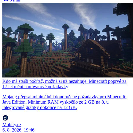
Kdo má starší počítač, možná si už nezahraje. Minecraft poprvé za
17 let mění hardwarové požadavky
Mojang přepsal minimální i doporučené požadavky pro Minecraft:
Java Edition. Minimum RAM vyskočilo ze 2 GB na 8, u
integrované grafiky dokonce na 12 GB.
Mobify.cz
6. 8. 2026, 19:46