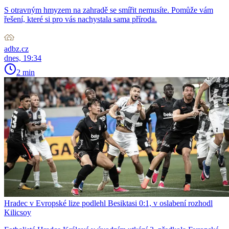
S otravným hmyzem na zahradě se smířit nemusíte. Pomůže vám
řešení, které si pro vás nachystala sama příroda.
adbz.cz
dnes, 19:34
2 min
Hradec v Evropské lize podlehl Besiktasi 0:1, v oslabení rozhodl
Kilicsoy