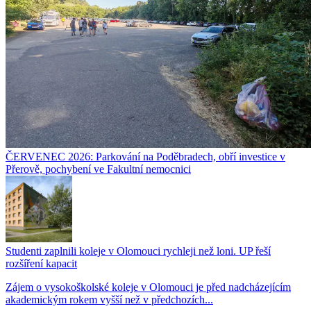
ČERVENEC 2026: Parkování na Poděbradech, obří investice v
Přerově, pochybení ve Fakultní nemocnici
Studenti zaplnili koleje v Olomouci rychleji než loni. UP řeší
rozšíření kapacit
Zájem o vysokoškolské koleje v Olomouci je před nadcházejícím
akademickým rokem vyšší než v předchozích...