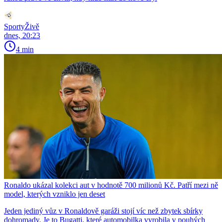
SportyŽivě
dnes, 20:23
4 min
Ronaldo ukázal kolekci aut v hodnotě 700 milionů Kč. Patří mezi ně
model, kterých vzniklo jen deset
Jeden jediný vůz v Ronaldově garáži stojí víc než zbytek sbírky
dohromady. Je to Bugatti, které automobilka vyrobila v pouhých