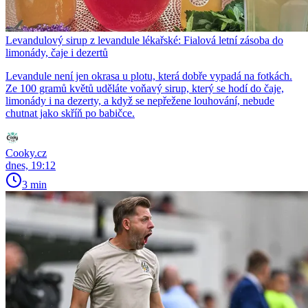
Levandulový sirup z levandule lékařské: Fialová letní zásoba do
limonády, čaje i dezertů
Levandule není jen okrasa u plotu, která dobře vypadá na fotkách.
Ze 100 gramů květů uděláte voňavý sirup, který se hodí do čaje,
limonády i na dezerty, a když se nepřežene louhování, nebude
chutnat jako skříň po babičce.
Cooky.cz
dnes, 19:12
3 min