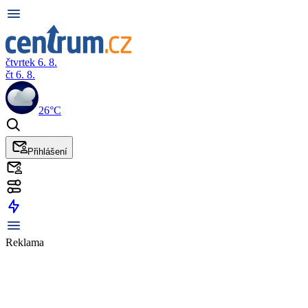
čtvrtek 6. 8.
čt 6. 8.
26°C
Přihlášení
Reklama