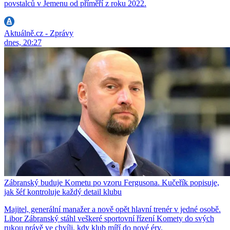
povstalců v Jemenu od příměří z roku 2022.
Aktuálně.cz - Zprávy
dnes, 20:27
Zábranský buduje Kometu po vzoru Fergusona. Kučeřík popisuje,
jak šéf kontroluje každý detail klubu
Majitel, generální manažer a nově opět hlavní trenér v jedné osobě.
Libor Zábranský stáhl veškeré sportovní řízení Komety do svých
rukou právě ve chvíli, kdy klub míří do nové éry.