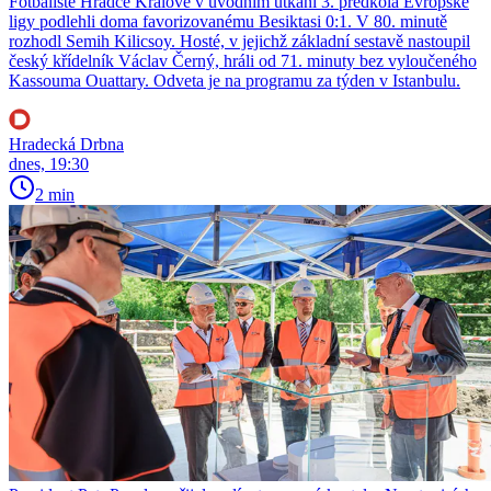
Fotbalisté Hradce Králové v úvodním utkání 3. předkola Evropské
ligy podlehli doma favorizovanému Besiktasi 0:1. V 80. minutě
rozhodl Semih Kilicsoy. Hosté, v jejichž základní sestavě nastoupil
český křídelník Václav Černý, hráli od 71. minuty bez vyloučeného
Kassouma Ouattary. Odveta je na programu za týden v Istanbulu.
Hradecká Drbna
dnes, 19:30
2 min