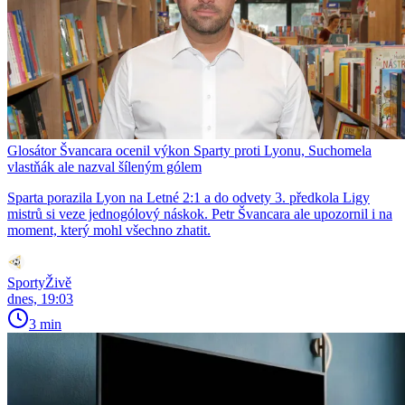
Glosátor Švancara ocenil výkon Sparty proti Lyonu, Suchomela
vlastňák ale nazval šíleným gólem
Sparta porazila Lyon na Letné 2:1 a do odvety 3. předkola Ligy
mistrů si veze jednogólový náskok. Petr Švancara ale upozornil i na
moment, který mohl všechno zhatit.
SportyŽivě
dnes, 19:03
3 min