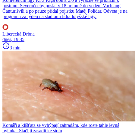
Konferenční ligy RFS Riga doma 2:0 a výrazně se přiblížili k
postupu. Severočechy poslal v 18. minutě do vedení Vachtang
Čanturišvili a po pauze přidal pojistku Matěj Polidar. Odveta je na
programu za týden na stadionu lídra lotyšské ligy.
Liberecká Drbna
dnes, 19:35
3 min
Komáři a klíšťata se vyhýbají zahradám, kde roste tahle levná
bylinka. Stačí ji zasadit ke stolu