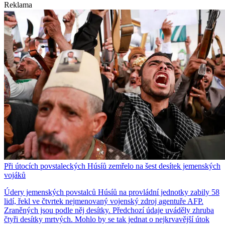
Reklama
Při útocích povstaleckých Húsíů zemřelo na šest desítek jemenských
vojáků
Údery jemenských povstalců Húsíů na provládní jednotky zabily 58
lidí, řekl ve čtvrtek nejmenovaný vojenský zdroj agentuře AFP.
Zraněných jsou podle něj desítky. Předchozí údaje uváděly zhruba
čtyři desítky mrtvých. Mohlo by se tak jednat o nejkrvavější útok