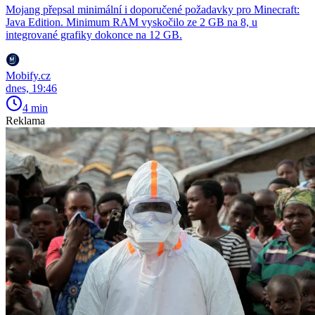
Mojang přepsal minimální i doporučené požadavky pro Minecraft:
Java Edition. Minimum RAM vyskočilo ze 2 GB na 8, u
integrované grafiky dokonce na 12 GB.
Mobify.cz
dnes, 19:46
4 min
Reklama