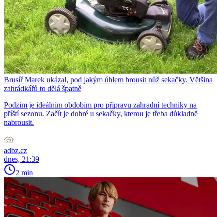
Brusíř Marek ukázal, pod jakým úhlem brousit nůž sekačky. Většina
zahrádkářů to dělá špatně
Podzim je ideálním obdobím pro přípravu zahradní techniky na
příští sezonu. Začít je dobré u sekačky, kterou je třeba důkladně
nabrousit.
adbz.cz
dnes, 21:39
2 min