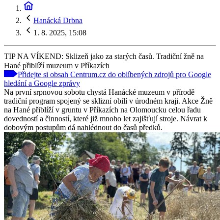
Hanácká Drbna
1. 8. 2025, 15:08
TIP NA VÍKEND: Sklizeň jako za starých časů. Tradiční žně na
Hané přiblíží muzeum v Příkazích
Přidejte si obsah Centrum.cz do oblíbených zdrojů pro Google
hledání a Google zprávy
Na první srpnovou sobotu chystá Hanácké muzeum v přírodě
tradiční program spojený se sklizní obilí v úrodném kraji. Akce Žně
na Hané přiblíží v gruntu v Příkazích na Olomoucku celou řadu
dovedností a činností, které již mnoho let zajišťují stroje. Návrat k
dobovým postupům dá nahlédnout do časů předků.