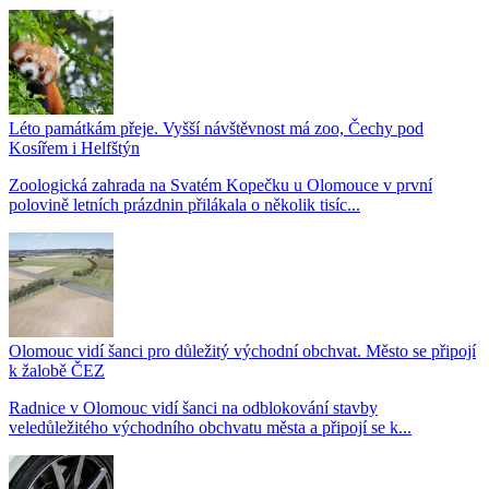
Léto památkám přeje. Vyšší návštěvnost má zoo, Čechy pod
Kosířem i Helfštýn
Zoologická zahrada na Svatém Kopečku u Olomouce v první
polovině letních prázdnin přilákala o několik tisíc...
Olomouc vidí šanci pro důležitý východní obchvat. Město se připojí
k žalobě ČEZ
Radnice v Olomouc vidí šanci na odblokování stavby
veledůležitého východního obchvatu města a připojí se k...