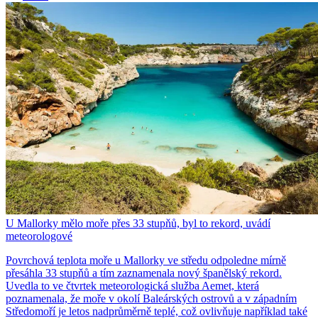
U Mallorky mělo moře přes 33 stupňů, byl to rekord, uvádí
meteorologové
Povrchová teplota moře u Mallorky ve středu odpoledne mírně
přesáhla 33 stupňů a tím zaznamenala nový španělský rekord.
Uvedla to ve čtvrtek meteorologická služba Aemet, která
poznamenala, že moře v okolí Baleárských ostrovů a v západním
Středomoří je letos nadprůměrně teplé, což ovlivňuje například také