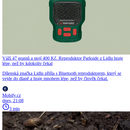
Váží 47 gramů a stojí 400 Kč. Reproduktor Parkside z Lidlu hraje
lépe, než by kdokoliv čekal
Dílenská značka Lidlu přišla s Bluetooth reproduktorem, který se
vejde do dlaně a hraje mnohem lépe, než by člověk čekal.
Mobify.cz
dnes, 21:08
3 min