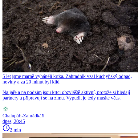
5 let jsme marně vyháněli krtka. Zahradník vzal kuchyňský odpad,
noviny a za 20 minut byl klid
Na jaře a na podzim jsou krtci obzvláště aktivní, protože si hledají
partnery a připravují se na zimu. Vypudit je tedy musíte včas.
Chalupáři-Zahrádkáři
dnes, 20:45
2 min