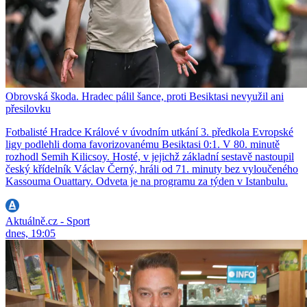
Obrovská škoda. Hradec pálil šance, proti Besiktasi nevyužil ani
přesilovku
Fotbalisté Hradce Králové v úvodním utkání 3. předkola Evropské
ligy podlehli doma favorizovanému Besiktasi 0:1. V 80. minutě
rozhodl Semih Kilicsoy. Hosté, v jejichž základní sestavě nastoupil
český křídelník Václav Černý, hráli od 71. minuty bez vyloučeného
Kassouma Ouattary. Odveta je na programu za týden v Istanbulu.
Aktuálně.cz - Sport
dnes, 19:05