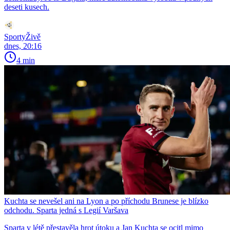
deseti kusech.
SportyŽivě
dnes, 20:16
4 min
Kuchta se nevešel ani na Lyon a po příchodu Brunese je blízko
odchodu. Sparta jedná s Legií Varšava
Sparta v létě přestavěla hrot útoku a Jan Kuchta se ocitl mimo