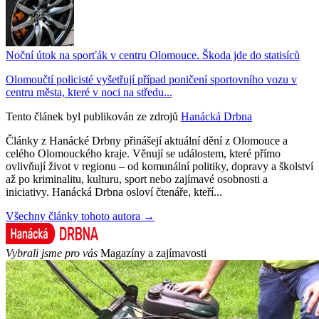
Noční útok na sporťák v centru Olomouce. Škoda jde do statisíců
Olomoučtí policisté vyšetřují případ poničení sportovního vozu v
centru města, které v noci na středu...
Tento článek byl publikován ze zdrojů
Hanácká Drbna
Články z Hanácké Drbny přinášejí aktuální dění z Olomouce a
celého Olomouckého kraje. Věnují se událostem, které přímo
ovlivňují život v regionu – od komunální politiky, dopravy a školství
až po kriminalitu, kulturu, sport nebo zajímavé osobnosti a
iniciativy. Hanácká Drbna osloví čtenáře, kteří...
Všechny články tohoto autora →
Vybrali jsme pro vás
Magazíny a zajímavosti