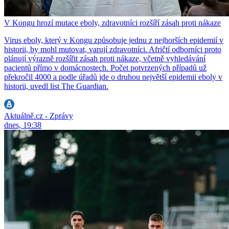
V Kongu hrozí mutace eboly, zdravotníci rozšíří zásah proti nákaze
Virus eboly, který v Kongu způsobuje jednu z nejhorších epidemií v
historii, by mohl mutovat, varují zdravotníci. Afričtí odborníci proto
plánují výrazně rozšířit zásah proti nákaze, včetně vyhledávání
pacientů přímo v domácnostech. Počet potvrzených případů už
překročil 4000 a podle úřadů jde o druhou největší epidemii eboly v
historii, uvedl list The Guardian.
Aktuálně.cz - Zprávy
dnes, 19:38