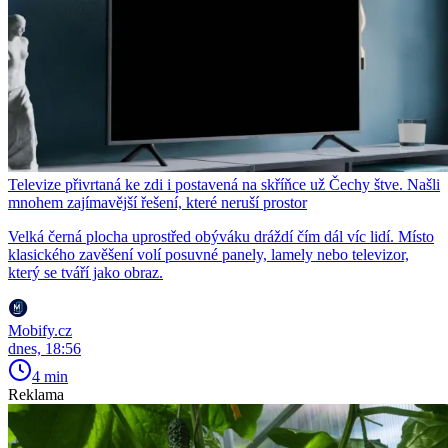
Televize přivrtaná ke zdi i postavená na skříňce už Čechy štve. Našli
mnohem zajímavější řešení, které neruší prostor
Velká černá plocha uprostřed obýváku dráždí čím dál víc lidí. Místo
klasického zavěšení volí posuvné panely, lamely nebo televizor,
který se tváří jako obraz.
Mobify.cz
dnes, 18:56
4 min
Reklama