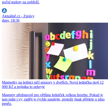
noční teploty na pobřeží.
Aktuálně.cz - Zprávy
dnes, 18:36
Magnetky na lednici ničí senzory v dveřích. Nová lednička stojí 12
000 Kč a pojistka to nekryje
Magnety představují pro většinu ledniček velkou hrozbu. Pokud je
tam máte i vy, raději je rychle sundejte, protože jinak přijdete o plno
peněz.