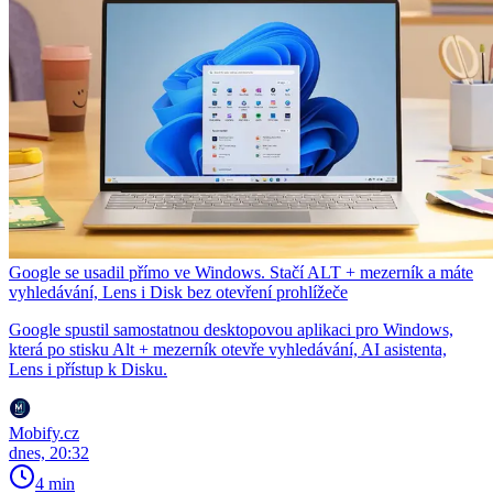
Google se usadil přímo ve Windows. Stačí ALT + mezerník a máte
vyhledávání, Lens i Disk bez otevření prohlížeče
Google spustil samostatnou desktopovou aplikaci pro Windows,
která po stisku Alt + mezerník otevře vyhledávání, AI asistenta,
Lens i přístup k Disku.
Mobify.cz
dnes, 20:32
4 min