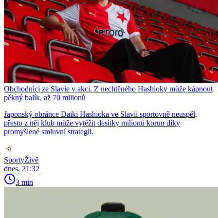
Obchodníci ze Slavie v akci. Z nechtěného Hashioky může kápnout
pěkný balík, až 70 milionů
Japonský obránce Daiki Hashioka ve Slavii sportovně neuspěl,
přesto z něj klub může vytěžit desítky milionů korun díky
promyšlené smluvní strategii.
SportyŽivě
dnes, 21:32
3 min