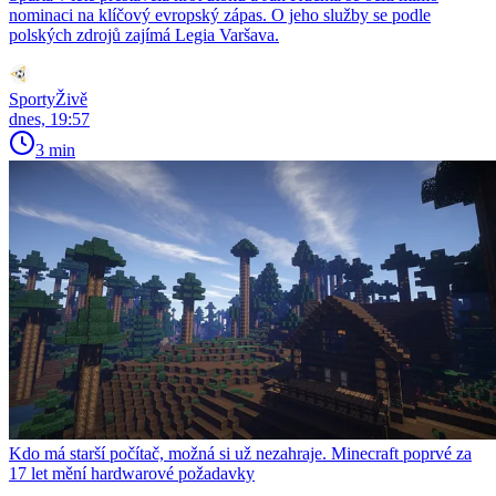
nominaci na klíčový evropský zápas. O jeho služby se podle
polských zdrojů zajímá Legia Varšava.
SportyŽivě
dnes, 19:57
3 min
Kdo má starší počítač, možná si už nezahraje. Minecraft poprvé za
17 let mění hardwarové požadavky