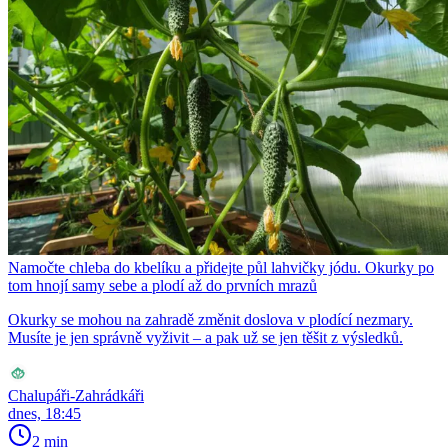
Namočte chleba do kbelíku a přidejte půl lahvičky jódu. Okurky po
tom hnojí samy sebe a plodí až do prvních mrazů
Okurky se mohou na zahradě změnit doslova v plodící nezmary.
Musíte je jen správně vyživit – a pak už se jen těšit z výsledků.
Chalupáři-Zahrádkáři
dnes, 18:45
2 min