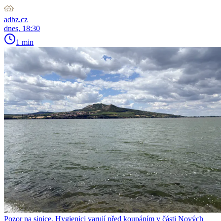
adbz.cz
dnes, 18:30
1 min
Pozor na sinice. Hygienici varují před koupáním v části Nových