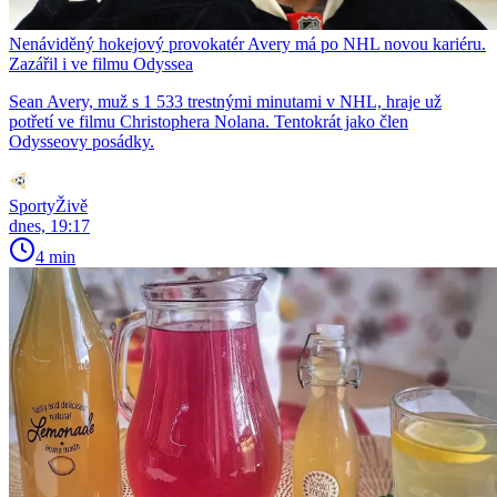
Nenáviděný hokejový provokatér Avery má po NHL novou kariéru.
Zazářil i ve filmu Odyssea
Sean Avery, muž s 1 533 trestnými minutami v NHL, hraje už
potřetí ve filmu Christophera Nolana. Tentokrát jako člen
Odysseovy posádky.
SportyŽivě
dnes, 19:17
4 min