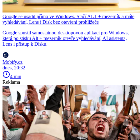
Google se usadil přímo ve Windows. Stačí ALT + mezerník a máte
vyhledávání, Lens i Disk bez otevření prohlížeče
Google spustil samostatnou desktopovou aplikaci pro Windows,
která po stisku Alt + mezerník otevře vyhledávání, AI asistenta,
Lens i přístup k Disku.
Mobify.cz
dnes, 20:32
4 min
Reklama