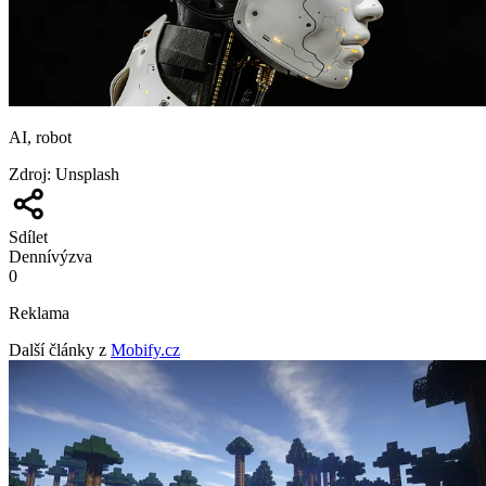
AI, robot
Zdroj
:
Unsplash
Sdílet
Denní
výzva
0
Reklama
Další články z
Mobify.cz