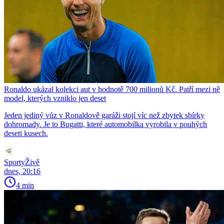
Ronaldo ukázal kolekci aut v hodnotě 700 milionů Kč. Patří mezi ně
model, kterých vzniklo jen deset
Jeden jediný vůz v Ronaldově garáži stojí víc než zbytek sbírky
dohromady. Je to Bugatti, které automobilka vyrobila v pouhých
deseti kusech.
SportyŽivě
dnes, 20:16
4 min