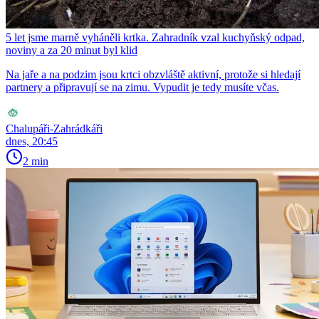
5 let jsme marně vyháněli krtka. Zahradník vzal kuchyňský odpad,
noviny a za 20 minut byl klid
Na jaře a na podzim jsou krtci obzvláště aktivní, protože si hledají
partnery a připravují se na zimu. Vypudit je tedy musíte včas.
Chalupáři-Zahrádkáři
dnes, 20:45
2 min