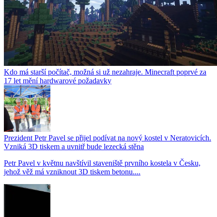
Kdo má starší počítač, možná si už nezahraje. Minecraft poprvé za
17 let mění hardwarové požadavky
Prezident Petr Pavel se přijel podívat na nový kostel v Neratovicích.
Vzniká 3D tiskem a uvnitř bude lezecká stěna
Petr Pavel v květnu navštívil staveniště prvního kostela v Česku,
jehož věž má vzniknout 3D tiskem betonu....