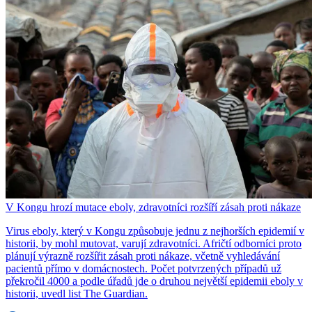
V Kongu hrozí mutace eboly, zdravotníci rozšíří zásah proti nákaze
Virus eboly, který v Kongu způsobuje jednu z nejhorších epidemií v
historii, by mohl mutovat, varují zdravotníci. Afričtí odborníci proto
plánují výrazně rozšířit zásah proti nákaze, včetně vyhledávání
pacientů přímo v domácnostech. Počet potvrzených případů už
překročil 4000 a podle úřadů jde o druhou největší epidemii eboly v
historii, uvedl list The Guardian.