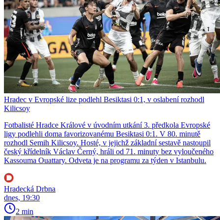
Hradec v Evropské lize podlehl Besiktasi 0:1, v oslabení rozhodl
Kilicsoy
Fotbalisté Hradce Králové v úvodním utkání 3. předkola Evropské
ligy podlehli doma favorizovanému Besiktasi 0:1. V 80. minutě
rozhodl Semih Kilicsoy. Hosté, v jejichž základní sestavě nastoupil
český křídelník Václav Černý, hráli od 71. minuty bez vyloučeného
Kassouma Ouattary. Odveta je na programu za týden v Istanbulu.
Hradecká Drbna
dnes, 19:30
2 min