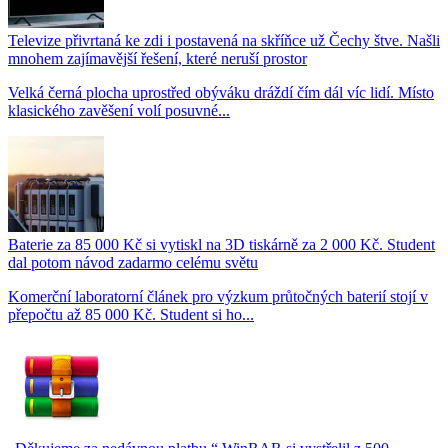
Televize přivrtaná ke zdi i postavená na skříňce už Čechy štve. Našli
mnohem zajímavější řešení, které neruší prostor
Velká černá plocha uprostřed obýváku dráždí čím dál víc lidí. Místo
klasického zavěšení volí posuvné...
Baterie za 85 000 Kč si vytiskl na 3D tiskárně za 2 000 Kč. Student
dal potom návod zadarmo celému světu
Komerční laboratorní článek pro výzkum průtočných baterií stojí v
přepočtu až 85 000 Kč. Student si ho...