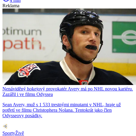
4 min
Reklama
Nenáviděný hokejový provokatér Avery má po NHL novou kariéru.
Zazářil i ve filmu Odyssea
Sean Avery, muž s 1 533 trestnými minutami v NHL, hraje už
potřetí ve filmu Christophera Nolana. Tentokrát jako člen
Odysseovy posádky.
SportyŽivě