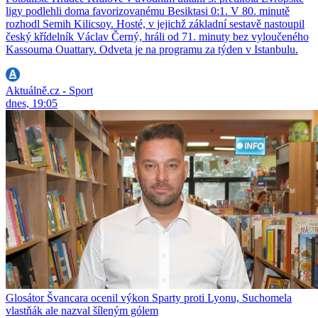
ligy podlehli doma favorizovanému Besiktasi 0:1. V 80. minutě
rozhodl Semih Kilicsoy. Hosté, v jejichž základní sestavě nastoupil
český křídelník Václav Černý, hráli od 71. minuty bez vyloučeného
Kassouma Ouattary. Odveta je na programu za týden v Istanbulu.
Aktuálně.cz - Sport
dnes, 19:05
Glosátor Švancara ocenil výkon Sparty proti Lyonu, Suchomela
vlastňák ale nazval šíleným gólem