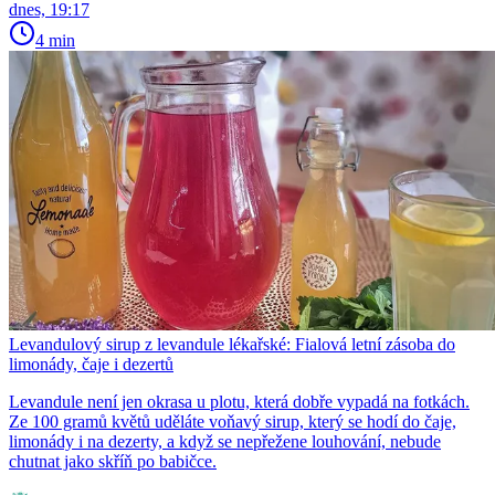
dnes, 19:17
4 min
Levandulový sirup z levandule lékařské: Fialová letní zásoba do
limonády, čaje i dezertů
Levandule není jen okrasa u plotu, která dobře vypadá na fotkách.
Ze 100 gramů květů uděláte voňavý sirup, který se hodí do čaje,
limonády i na dezerty, a když se nepřežene louhování, nebude
chutnat jako skříň po babičce.