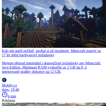
Kdo má starší počítač, možná si už nezahraje. Minecraft poprvé za
17 let mění hardwarové požadavky
Mojang přepsal minimální i doporučené požadavky pro Minecraft:
Java Edition. Minimum RAM vyskočilo ze 2 GB na 8, u
integrované grafiky dokonce na 12 GB.
Mobify.cz
dnes, 19:46
4 min
Reklama