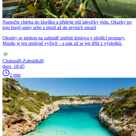
Namočte chleba do kbelíku a přidejte půl lahvičky jódu. Okurky po
tom hnojí samy sebe a plodí až do prvních mrazů
Okurky se mohou na zahradě změnit doslova v plodící nezmary.
Musíte je jen správně vyživit – a pak už se jen těšit z výsledků.
Chalupáři-Zahrádkáři
dnes, 18:45
2 min