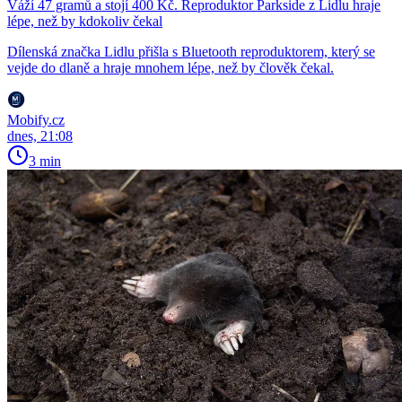
Váží 47 gramů a stojí 400 Kč. Reproduktor Parkside z Lidlu hraje
lépe, než by kdokoliv čekal
Dílenská značka Lidlu přišla s Bluetooth reproduktorem, který se
vejde do dlaně a hraje mnohem lépe, než by člověk čekal.
Mobify.cz
dnes, 21:08
3 min