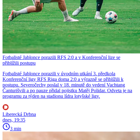
Fotbalisté Jablonce porazili RFS 2:0 a v Konferenční lize se
přiblížili postupu
Fotbalisté Jablonce porazili v úvodním utkání 3. předkola
Konferenční ligy RFS Riga doma 2:0 a výrazně se přiblížili k
postupu. Severočechy poslal v 18. minutě do vedení Vachtang
Čanturišvili a po pauze přidal pojistku Matěj Polidar. Odveta je na
programu za týden na stadionu lídra lotyšské ligy.
Liberecká Drbna
dnes, 19:35
3 min