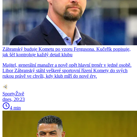
Zábranský buduje Kometu po vzoru Fergusona. Kučeřík popisuje,
jak šéf kontroluje každý detail klubu
Majitel, generální manažer a nově opět hlavní trenér v jedné osobě.
Libor Zábranský stáhl veškeré sportovní řízení Komety do svých
rukou právě ve chvíli, kdy klub míří do nové éry.
SportyŽivě
dnes, 20:23
4 min