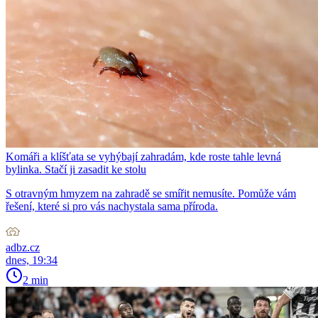
Komáři a klíšťata se vyhýbají zahradám, kde roste tahle levná
bylinka. Stačí ji zasadit ke stolu
S otravným hmyzem na zahradě se smířit nemusíte. Pomůže vám
řešení, které si pro vás nachystala sama příroda.
adbz.cz
dnes, 19:34
2 min