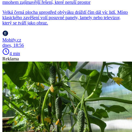
mnohem zajímavější řešení, které neruší prostor
Velká černá plocha uprostřed obýváku dráždí čím dál víc lidí. Místo
klasického zavěšení volí posuvné panely, lamely nebo televizor,
který se tváří jako obraz.
Mobify.cz
dnes, 18:56
4 min
Reklama