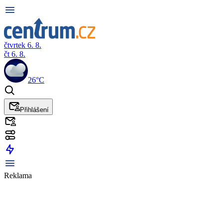
čtvrtek 6. 8.
čt 6. 8.
26°C
Přihlášení
Reklama