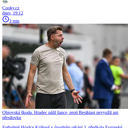
Cooky.cz
dnes, 19:12
3 min
Obrovská škoda. Hradec pálil šance, proti Besiktasi nevyužil ani
přesilovku
Fotbalisté Hradce Králové v úvodním utkání 3. předkola Evropské