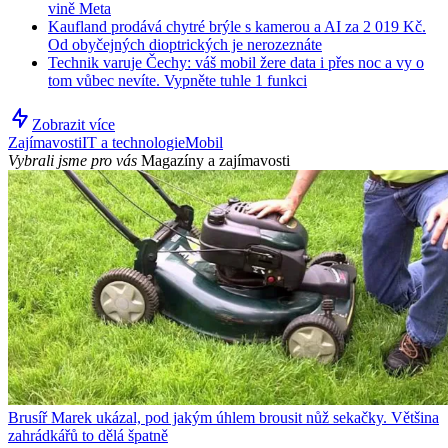
vině Meta
Kaufland prodává chytré brýle s kamerou a AI za 2 019 Kč.
Od obyčejných dioptrických je nerozeznáte
Technik varuje Čechy: váš mobil žere data i přes noc a vy o
tom vůbec nevíte. Vypněte tuhle 1 funkci
Zobrazit více
Zajímavosti
IT a technologie
Mobil
Vybrali jsme pro vás
Magazíny a zajímavosti
Brusíř Marek ukázal, pod jakým úhlem brousit nůž sekačky. Většina
zahrádkářů to dělá špatně