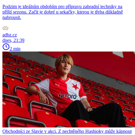
Podzim je ideálním obdobím pro přípravu zahradní techniky na
příští sezonu. Začít je dobré u sekačky, kterou je třeba důkladně
nabrousit.
adbz.cz
dnes, 21:39
2 min
Obchodníci ze Slavie v akci. Z nechtěného Hashioky může kápnout