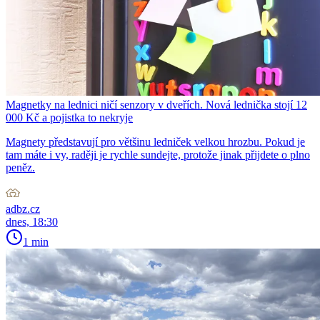
Magnetky na lednici ničí senzory v dveřích. Nová lednička stojí 12
000 Kč a pojistka to nekryje
Magnety představují pro většinu ledniček velkou hrozbu. Pokud je
tam máte i vy, raději je rychle sundejte, protože jinak přijdete o plno
peněz.
adbz.cz
dnes, 18:30
1 min