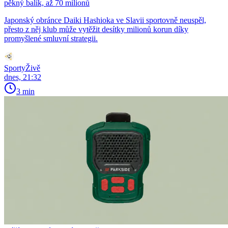
pěkný balík, až 70 milionů
Japonský obránce Daiki Hashioka ve Slavii sportovně neuspěl,
přesto z něj klub může vytěžit desítky milionů korun díky
promyšlené smluvní strategii.
SportyŽivě
dnes, 21:32
3 min