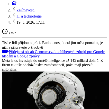
Zajímavosti
IT a technologie
19. 5. 2026, 17:11
3 min
Tisíce lidí přijdou o práci. Budoucnost, která jim měla pomáhat, je
ničí a připravuje o živobytí
Přidejte si obsah Centrum.cz do oblíbených zdrojů pro Google
hledání a Google zprávy
Meta letos investuje do umělé inteligence až 145 miliard dolarů. Z
firem tak tiše odchází tisíce zaměstnanců, práci mají převzít
algoritmy.