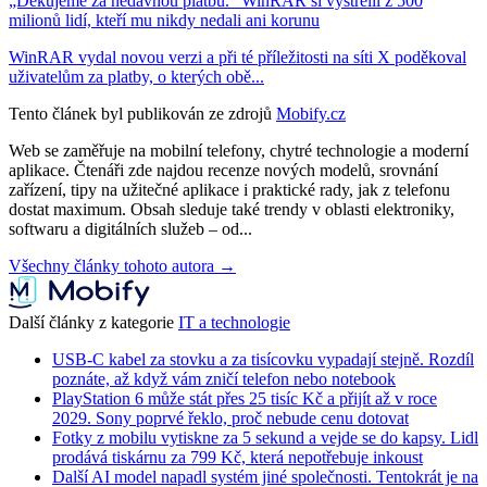
„Děkujeme za nedávnou platbu.“ WinRAR si vystřelil z 500
milionů lidí, kteří mu nikdy nedali ani korunu
WinRAR vydal novou verzi a při té příležitosti na síti X poděkoval
uživatelům za platby, o kterých obě...
Tento článek byl publikován ze zdrojů
Mobify.cz
Web se zaměřuje na mobilní telefony, chytré technologie a moderní
aplikace. Čtenáři zde najdou recenze nových modelů, srovnání
zařízení, tipy na užitečné aplikace i praktické rady, jak z telefonu
dostat maximum. Obsah sleduje také trendy v oblasti elektroniky,
softwaru a digitálních služeb – od...
Všechny články tohoto autora →
Další články z kategorie
IT a technologie
USB-C kabel za stovku a za tisícovku vypadají stejně. Rozdíl
poznáte, až když vám zničí telefon nebo notebook
PlayStation 6 může stát přes 25 tisíc Kč a přijít až v roce
2029. Sony poprvé řeklo, proč nebude cenu dotovat
Fotky z mobilu vytiskne za 5 sekund a vejde se do kapsy. Lidl
prodává tiskárnu za 799 Kč, která nepotřebuje inkoust
Další AI model napadl systém jiné společnosti. Tentokrát je na