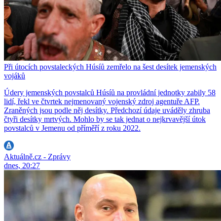
Při útocích povstaleckých Húsíů zemřelo na šest desítek jemenských
vojáků
Údery jemenských povstalců Húsíů na provládní jednotky zabily 58
lidí, řekl ve čtvrtek nejmenovaný vojenský zdroj agentuře AFP.
Zraněných jsou podle něj desítky. Předchozí údaje uváděly zhruba
čtyři desítky mrtvých. Mohlo by se tak jednat o nejkrvavější útok
povstalců v Jemenu od příměří z roku 2022.
Aktuálně.cz - Zprávy
dnes, 20:27