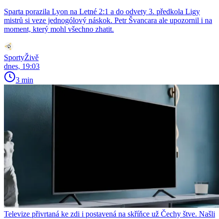
Sparta porazila Lyon na Letné 2:1 a do odvety 3. předkola Ligy
mistrů si veze jednogólový náskok. Petr Švancara ale upozornil i na
moment, který mohl všechno zhatit.
SportyŽivě
dnes, 19:03
3 min
Televize přivrtaná ke zdi i postavená na skříňce už Čechy štve. Našli