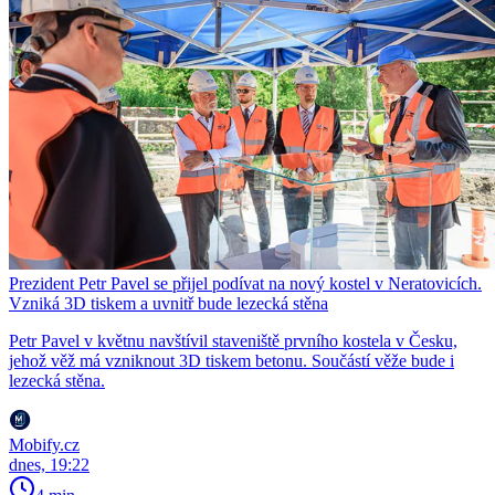
Prezident Petr Pavel se přijel podívat na nový kostel v Neratovicích.
Vzniká 3D tiskem a uvnitř bude lezecká stěna
Petr Pavel v květnu navštívil staveniště prvního kostela v Česku,
jehož věž má vzniknout 3D tiskem betonu. Součástí věže bude i
lezecká stěna.
Mobify.cz
dnes, 19:22