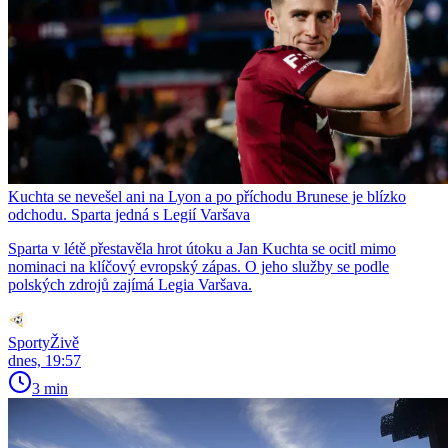
Kuchta se nevešel ani na Lyon a po příchodu Brunese je blízko
odchodu. Sparta jedná s Legií Varšava
Sparta v létě přestavěla hrot útoku a Jan Kuchta se ocitl mimo
nominaci na klíčový evropský zápas. O jeho služby se podle
polských zdrojů zajímá Legia Varšava.
SportyŽivě
dnes, 19:57
3 min