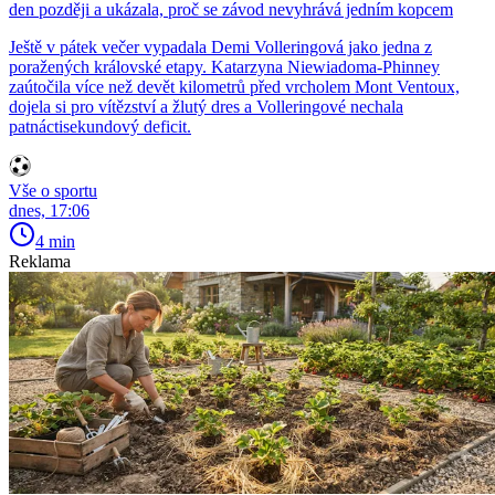
den později a ukázala, proč se závod nevyhrává jedním kopcem
Ještě v pátek večer vypadala Demi Volleringová jako jedna z
poražených královské etapy. Katarzyna Niewiadoma-Phinney
zaútočila více než devět kilometrů před vrcholem Mont Ventoux,
dojela si pro vítězství a žlutý dres a Volleringové nechala
patnáctisekundový deficit.
Vše o sportu
dnes, 17:06
4 min
Reklama