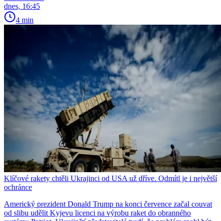
dnes, 16:45
4 min
Klíčové rakety chtěli Ukrajinci od USA už dříve. Odmítl je i největší
ochránce
Americký prezident Donald Trump na konci července začal couvat
od slibu udělit Kyjevu licenci na výrobu raket do obranného