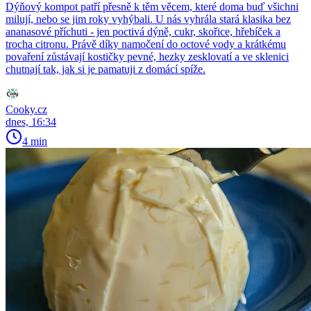
Dýňový kompot patří přesně k těm věcem, které doma buď všichni
milují, nebo se jim roky vyhýbali. U nás vyhrála stará klasika bez
ananasové příchuti - jen poctivá dýně, cukr, skořice, hřebíček a
trocha citronu. Právě díky namočení do octové vody a krátkému
povaření zůstávají kostičky pevné, hezky zesklovatí a ve sklenici
chutnají tak, jak si je pamatuji z domácí spíže.
Cooky.cz
dnes, 16:34
4 min