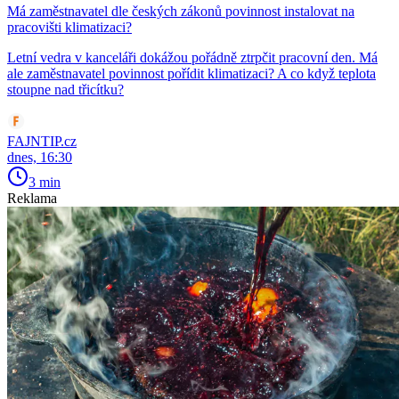
Má zaměstnavatel dle českých zákonů povinnost instalovat na
pracovišti klimatizaci?
Letní vedra v kanceláři dokážou pořádně ztrpčit pracovní den. Má
ale zaměstnavatel povinnost pořídit klimatizaci? A co když teplota
stoupne nad třicítku?
FAJNTIP.cz
dnes, 16:30
3 min
Reklama