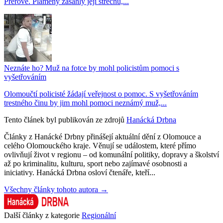
Přerově. Plameny zasáhly její střechu,...
Neznáte ho? Muž na fotce by mohl policistům pomoci s
vyšetřováním
Olomoučtí policisté žádají veřejnost o pomoc. S vyšetřováním
trestného činu by jim mohl pomoci neznámý muž,...
Tento článek byl publikován ze zdrojů
Hanácká Drbna
Články z Hanácké Drbny přinášejí aktuální dění z Olomouce a
celého Olomouckého kraje. Věnují se událostem, které přímo
ovlivňují život v regionu – od komunální politiky, dopravy a školství
až po kriminalitu, kulturu, sport nebo zajímavé osobnosti a
iniciativy. Hanácká Drbna osloví čtenáře, kteří...
Všechny články tohoto autora →
Další články z kategorie
Regionální