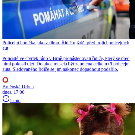
Policejní honička jako z filmu. Řidič ujížděl před trojicí policejních
aut
Policisté ve čtvrtek ráno v Brně pronásledovali řidiče, který se před
nimi pokusil ujet. Do akce musela být zapojena celkem tři policejní
auta. Sledovaného řidiče se jim nakonec dopadnout podařilo.
Brněnská Drbna
dnes, 17:00
1 min