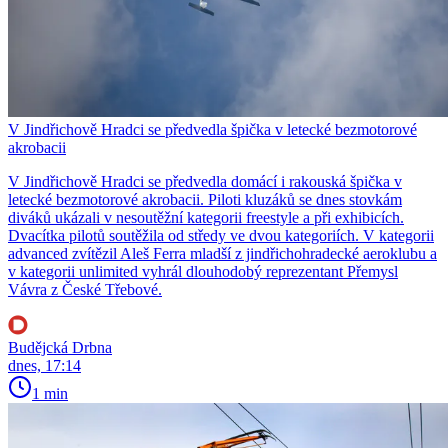
V Jindřichově Hradci se předvedla špička v letecké bezmotorové
akrobacii
V Jindřichově Hradci se předvedla domácí i rakouská špička v
letecké bezmotorové akrobacii. Piloti kluzáků se dnes stovkám
diváků ukázali v nesoutěžní kategorii freestyle a při exhibicích.
Dvacítka pilotů soutěžila od středy ve dvou kategoriích. V kategorii
advanced zvítězil Aleš Ferra mladší z jindřichohradecké aeroklubu a
v kategorii unlimited vyhrál dlouhodobý reprezentant Přemysl
Vávra z České Třebové.
Budějcká Drbna
dnes, 17:14
1 min