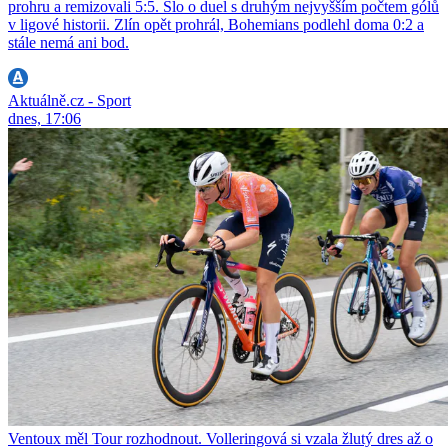
prohru a remizovali 5:5. Šlo o duel s druhým nejvyšším počtem gólů
v ligové historii. Zlín opět prohrál, Bohemians podlehl doma 0:2 a
stále nemá ani bod.
Aktuálně.cz - Sport
dnes, 17:06
Ventoux měl Tour rozhodnout. Volleringová si vzala žlutý dres až o