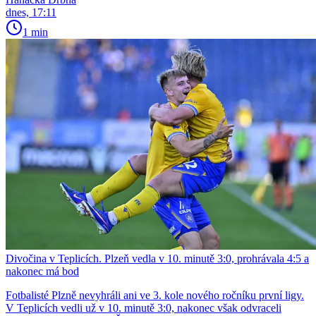
dnes, 17:11
1 min
Divočina v Teplicích. Plzeň vedla v 10. minutě 3:0, prohrávala 4:5 a
nakonec má bod
Fotbalisté Plzně nevyhráli ani ve 3. kole nového ročníku první ligy.
V Teplicích vedli už v 10. minutě 3:0, nakonec však odvraceli