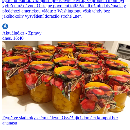
systému Patriot. Ukrajinští představitelé tvrdí, že problém mohl být
vyřešen už dávno. O stejné povolení totiž žádali už před dvěma lety
předchozí americkou vládu: z Washingtonu však tehdy bez
jakéhokoliv vysvětlení dorazilo strohé „ne“.
Aktuálně.cz - Zprávy
dnes, 16:40
Dýně ve sladkokyselém nálevu: Osvěžující domácí kompot bez
ananasu