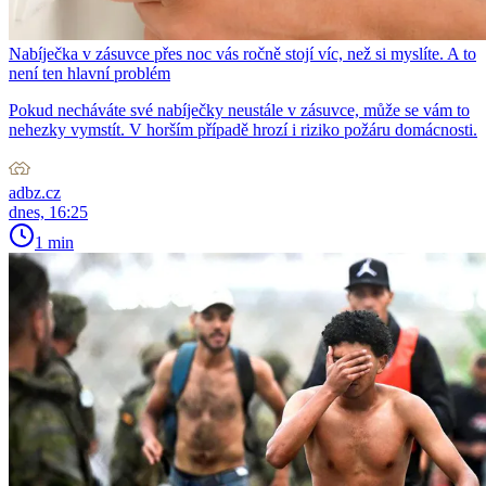
Nabíječka v zásuvce přes noc vás ročně stojí víc, než si myslíte. A to
není ten hlavní problém
Pokud necháváte své nabíječky neustále v zásuvce, může se vám to
nehezky vymstít. V horším případě hrozí i riziko požáru domácnosti.
adbz.cz
dnes, 16:25
1 min