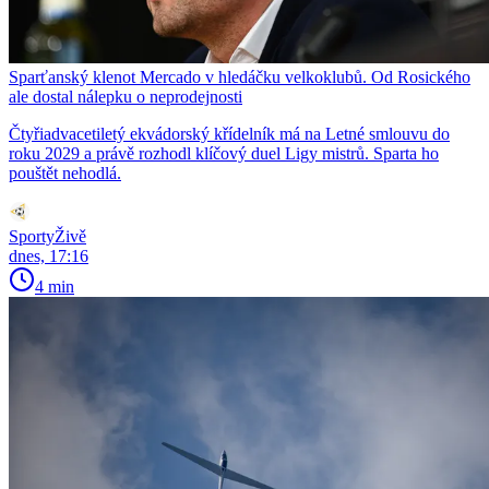
Sparťanský klenot Mercado v hledáčku velkoklubů. Od Rosického
ale dostal nálepku o neprodejnosti
Čtyřiadvacetiletý ekvádorský křídelník má na Letné smlouvu do
roku 2029 a právě rozhodl klíčový duel Ligy mistrů. Sparta ho
pouštět nehodlá.
SportyŽivě
dnes, 17:16
4 min