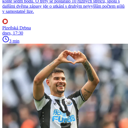
kontě sedm bodů. O trefy se postaralo 10 různých střelců, spolu s
dalšími dvěma zápasy jde o utkání s druhým nejvyšším počtem gólů
v samostatné lize.
Plzeňská Drbna
dnes, 17:30
3 min