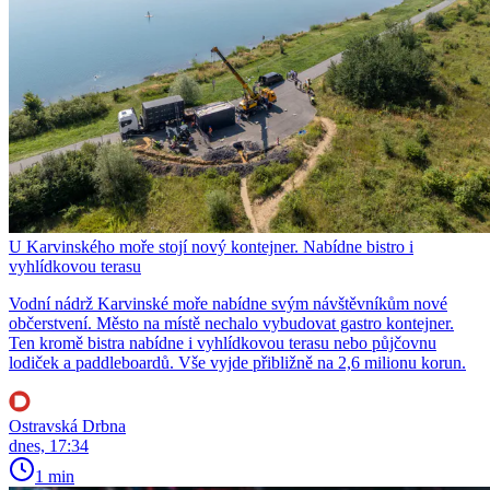
U Karvinského moře stojí nový kontejner. Nabídne bistro i
vyhlídkovou terasu
Vodní nádrž Karvinské moře nabídne svým návštěvníkům nové
občerstvení. Město na místě nechalo vybudovat gastro kontejner.
Ten kromě bistra nabídne i vyhlídkovou terasu nebo půjčovnu
lodiček a paddleboardů. Vše vyjde přibližně na 2,6 milionu korun.
Ostravská Drbna
dnes, 17:34
1 min