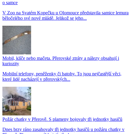
o samce
V Zoo na Svatém Kopečku u Olomouce představila samice lemura
běločelého své nové mládě. Jelikož se jeho...
Mobil, klíče nebo mačeta. Přerovské ztráty a nálezy obsahují i
kuriozity
Mobilní telefony, peněženky či batohy. To jsou nejčastější věci,
které lidé nacházejí v přerovských...
Požár chatky v Přerově. S plameny bojovaly tři jednotky hasičů
Dnes brzy ráno zasahovaly tři jednotky hasičů u požáru chatky v