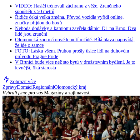
VIDEO: Hasiči trénovali záchranu z věže. Zraněného
spouštěli z 50 metrů
Řidiče čeká velká změna. Převod vozidla vyřídí online,
značky přijdou do boxů
Nehoda dodávky a kamionu zavřela dálnici D1 na Brno. Dva
lidé jsou zranění
Olomoucká zoo má nové lemuří mládě. Bílá hlava napovídá,
že jde o samce
FOTO: Lásku všem. Prahou prošly tisíce lidí na duhovém
průvodu Prague Pride
V Brtnici bude více než sto bytů v družstevním bydlení. Je to
levnější, říká starosta
Zobrazit více
Zprávy
Domácí
Regionální
Olomoucký kraj
Vybrali jsme pro vás
Magazíny a zajímavosti