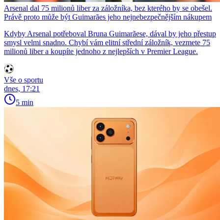
Arsenal dal 75 milionů liber za záložníka, bez kterého by se obešel.
Právě proto může být Guimarães jeho nejnebezpečnějším nákupem
Kdyby Arsenal potřeboval Bruna Guimarãese, dával by jeho přestup
smysl velmi snadno. Chybí vám elitní střední záložník, vezmete 75
milionů liber a koupíte jednoho z nejlepších v Premier League.
Vše o sportu
dnes, 17:21
5 min