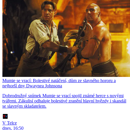
Mumie se vrací: Bolestivé natáčení, dům ze slavného hororu a
nejhorší dny Dwaynea Johnsona
Dobrodružný snímek Mumie se vrací spojil známé herce s novými
tvářemi. Zákulisí odhaluje bolestivé zranění hlavní hvězdy i skandál
se slavným skladatelem.
V Telce
dnes, 16:50