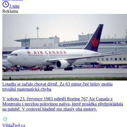
3 min
Reklama
Letadlu se začalo chovat divně. Za 63 minut čiré hrůzy mohla
triviální matematická chyba
V sobotu 23. července 1983 odletěl Boeing 767 Air Canada z
Montrealu s necelou polovinou paliva, které posádka předpokládala
na palubě. V cestovní hladině mu zhasly oba motory.
VědaŽivě.cz