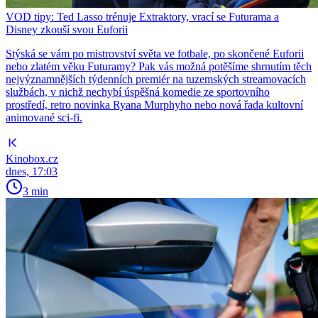
VOD tipy: Ted Lasso trénuje Extraktory, vrací se Futurama a
Disney zkouší svou Euforii
Stýská se vám po mistrovství světa ve fotbale, po skončené Euforii
nebo zlatém věku Futuramy? Pak vás možná potěšíme shrnutím těch
nejvýznamnějších týdenních premiér na tuzemských streamovacích
službách, v nichž nechybí úspěšná komedie ze sportovního
prostředí, retro novinka Ryana Murphyho nebo nová řada kultovní
animované sci-fi.
Kinobox.cz
dnes, 17:03
3 min