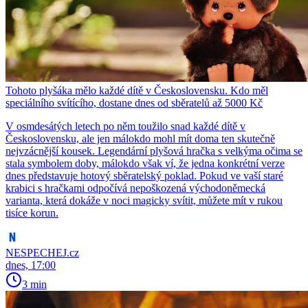
Tohoto plyšáka mělo každé dítě v Československu. Kdo měl
speciálního svítícího, dostane dnes od sběratelů až 5000 Kč
V osmdesátých letech po něm toužilo snad každé dítě v
Československu, ale jen málokdo mohl mít doma ten skutečně
nejvzácnější kousek. Legendární plyšová hračka s velkýma očima se
stala symbolem doby, málokdo však ví, že jedna konkrétní verze
dnes představuje hotový sběratelský poklad. Pokud ve vaší staré
krabici s hračkami odpočívá nepoškozená východoněmecká
varianta, která dokáže v noci magicky svítit, můžete mít v rukou
tisíce korun.
NESPECHEJ.cz
dnes, 17:00
3 min