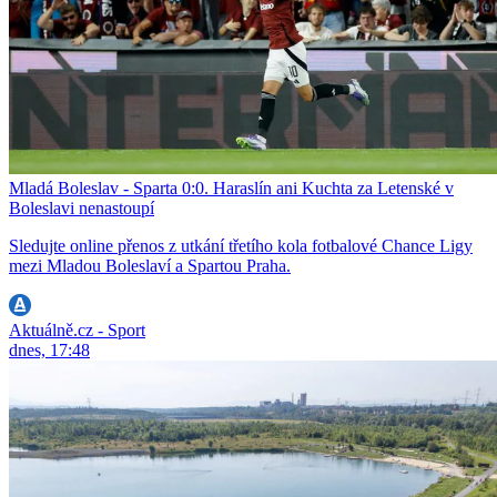
Mladá Boleslav - Sparta 0:0. Haraslín ani Kuchta za Letenské v
Boleslavi nenastoupí
Sledujte online přenos z utkání třetího kola fotbalové Chance Ligy
mezi Mladou Boleslaví a Spartou Praha.
Aktuálně.cz - Sport
dnes, 17:48