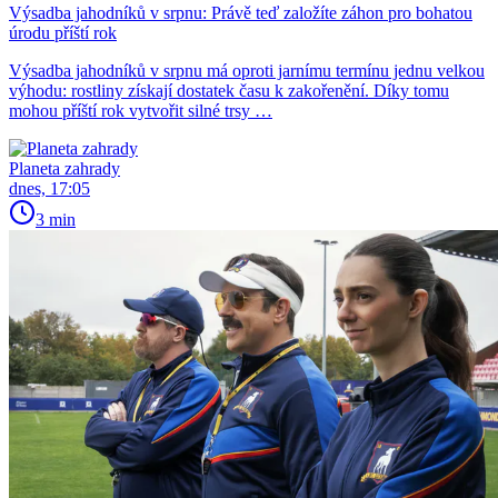
Výsadba jahodníků v srpnu: Právě teď založíte záhon pro bohatou
úrodu příští rok
Výsadba jahodníků v srpnu má oproti jarnímu termínu jednu velkou
výhodu: rostliny získají dostatek času k zakořenění. Díky tomu
mohou příští rok vytvořit silné trsy …
Planeta zahrady
dnes, 17:05
3 min