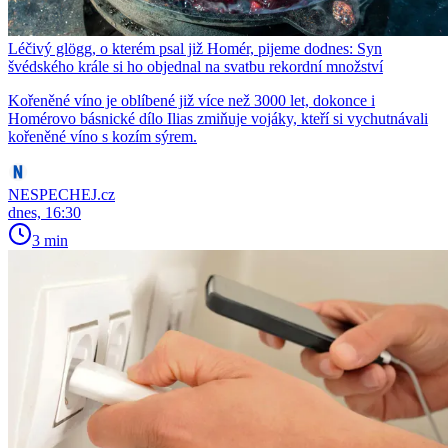
Léčivý glögg, o kterém psal již Homér, pijeme dodnes: Syn
švédského krále si ho objednal na svatbu rekordní množství
Kořeněné víno je oblíbené již více než 3000 let, dokonce i
Homérovo básnické dílo Ilias zmiňuje vojáky, kteří si vychutnávali
kořeněné víno s kozím sýrem.
NESPECHEJ.cz
dnes, 16:30
3 min