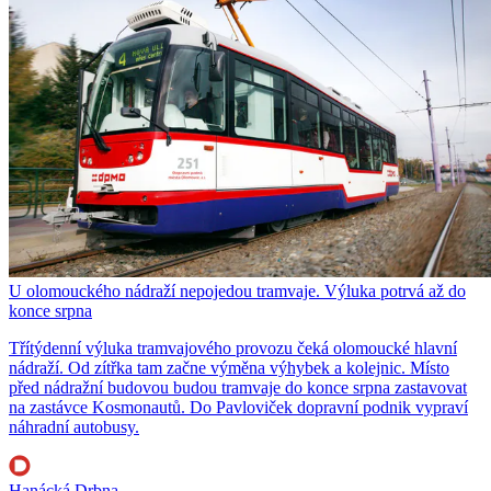
U olomouckého nádraží nepojedou tramvaje. Výluka potrvá až do
konce srpna
Třítýdenní výluka tramvajového provozu čeká olomoucké hlavní
nádraží. Od zítřka tam začne výměna výhybek a kolejnic. Místo
před nádražní budovou budou tramvaje do konce srpna zastavovat
na zastávce Kosmonautů. Do Pavloviček dopravní podnik vypraví
náhradní autobusy.
Hanácká Drbna