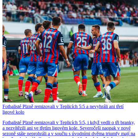
Fotbalisté Plzně remizovali v Teplicích 5:5 a nevyhráli ani třetí
ligové kolo
Fotbalisté Plzně remizovali v Teplicích 5:5, i když vedli o tři branky,
a nezvítězili ani ve třetím ligovém kole. Severočeši naopak v nové
sezoně stále neprohráli a v součtu s úvodními dvěma triumfy mají na