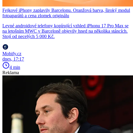
Fejkové iPhony zaplavily Barcelonu. Oranžová barva, široký modul
fotoaparátů a cena zlomek originálu
Levné androidové telefony kopírující vzhled iPhonu 17 Pro Max se
na letošním MWC v Barceloně objevily hned na několika stáncích.
Stojí od necelých 5 000 Kč.
Mobify.cz
dnes, 17:17
4 min
Reklama