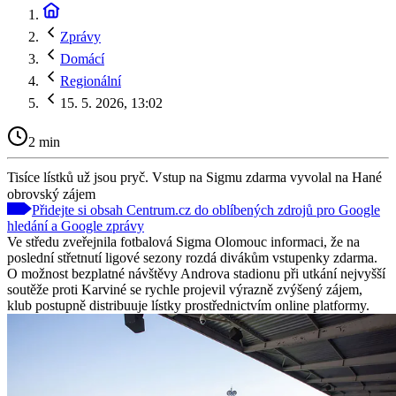
Zprávy
Domácí
Regionální
15. 5. 2026, 13:02
2 min
Tisíce lístků už jsou pryč. Vstup na Sigmu zdarma vyvolal na Hané
obrovský zájem
Přidejte si obsah Centrum.cz do oblíbených zdrojů pro Google
hledání a Google zprávy
Ve středu zveřejnila fotbalová Sigma Olomouc informaci, že na
poslední střetnutí ligové sezony rozdá divákům vstupenky zdarma.
O možnost bezplatné návštěvy Androva stadionu při utkání nejvyšší
soutěže proti Karviné se rychle projevil výrazně zvýšený zájem,
klub postupně distribuuje lístky prostřednictvím online platformy.