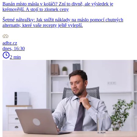
Banán místo másla v koláči? Zní to divně, ale výsledek je
krémovější. A stojí to zlomek ceny
Šetrné náhražky: Jak snížit náklady na máslo pomocí chutných
alternativ, které vaše recepty ještě vylepší.
adbz.cz
dnes, 16:30
2 min