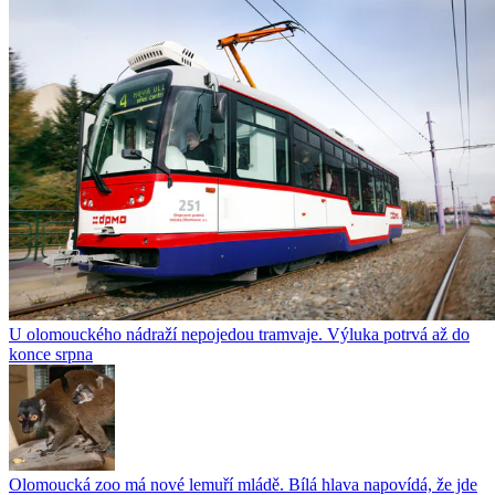
U olomouckého nádraží nepojedou tramvaje. Výluka potrvá až do
konce srpna
Olomoucká zoo má nové lemuří mládě. Bílá hlava napovídá, že jde