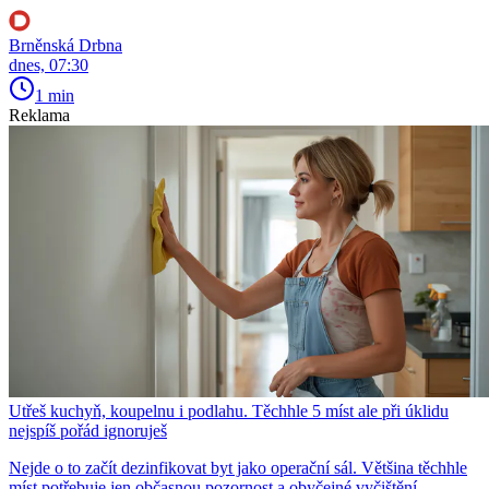
Brněnská Drbna
dnes, 07:30
1 min
Reklama
Utřeš kuchyň, koupelnu i podlahu. Těchhle 5 míst ale při úklidu
nejspíš pořád ignoruješ
Nejde o to začít dezinfikovat byt jako operační sál. Většina těchhle
míst potřebuje jen občasnou pozornost a obyčejné vyčištění