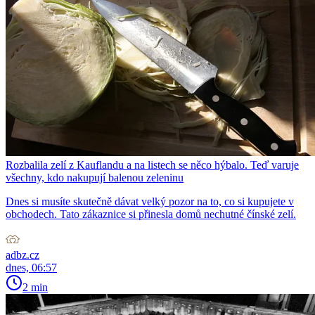
Rozbalila zelí z Kauflandu a na listech se něco hýbalo. Teď varuje
všechny, kdo nakupují balenou zeleninu
Dnes si musíte skutečně dávat velký pozor na to, co si kupujete v
obchodech. Tato zákaznice si přinesla domů nechutné čínské zelí.
adbz.cz
dnes, 06:57
2 min