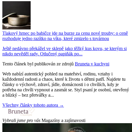
Tlakový hrnec po babičce jde na burze za cenu nové trouby: o ceně
rozhoduje jedno razítko na víku, které zmizelo s továrnou
Ještě nedávno překážel ve sklepě jako těžký kus kovu, se kterým si
nikdo nevěděl rady. Otlučený papiňák po...
Tento článek byl publikován ze zdrojů
Bruneta v kuchyni
Web nabízí autentický pohled na mateřství, rodinu, vztahy i
každodenní radosti a chaos, které k životu s dětmi patří. Najdete tu
články o výchově, zdraví, jídle, domácnosti i o chvílích, kdy je
potřeba na chvíli vypnout a zasmát se. Styl psaní je osobní, otevřený
a blízký – bez přetvářky a...
Všechny články tohoto autora →
Vybrali jsme pro vás
Magazíny a zajímavosti