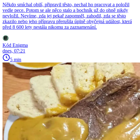
Někdo smíchal obilí, připravil těsto, nechal ho pracovat a položil
vedle pece. Potom se ale něco stalo a bochník už do ohně nikdy
nevložil. Nevíme, zda jej pekař zapomněl, zahodil, zda se těsto
zkazilo nebo jeho přípravu přerušila úplně obyčejná událost, která
před 8 600 lety nestála nikomu za zaznamenání.
Kód Enigma
dnes, 07:21
5 min