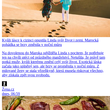
Kvůli lásce k cizinci opustila Linda svůj život i zemi. Marocká
pohádka se brzy změnila v noční můru
Na dovolenou do Maroka odjížděla Linda s pocitem, že potřebuje
jen na chvíli utéct od prázdného manželství. Netušila, že právě tam
potká muže, kvůli kterému změní celý svůj život. Exotická láska
začala jako splněný sen, ale brzy se proměnila v noční můru. Z
milované ženy se stala vězeňkyně, která musela riskovat všechno,
aby získala zpět svou svobodu.
Žena.cz
dnes, 06:59