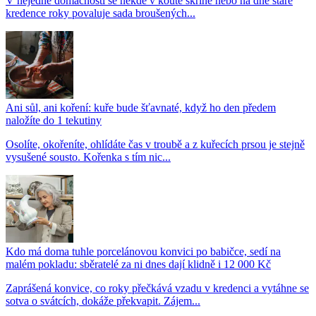
V nejedné domácnosti se někde v koutě skříně nebo na dně staré
kredence roky povaluje sada broušených...
Ani sůl, ani koření: kuře bude šťavnaté, když ho den předem
naložíte do 1 tekutiny
Osolíte, okořeníte, ohlídáte čas v troubě a z kuřecích prsou je stejně
vysušené sousto. Kořenka s tím nic...
Kdo má doma tuhle porcelánovou konvici po babičce, sedí na
malém pokladu: sběratelé za ni dnes dají klidně i 12 000 Kč
Zaprášená konvice, co roky přečkává vzadu v kredenci a vytáhne se
sotva o svátcích, dokáže překvapit. Zájem...