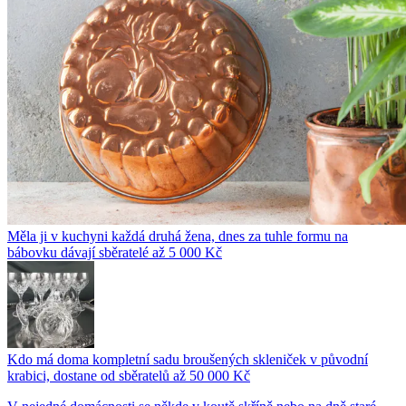
Měla ji v kuchyni každá druhá žena, dnes za tuhle formu na
bábovku dávají sběratelé až 5 000 Kč
Kdo má doma kompletní sadu broušených skleniček v původní
krabici, dostane od sběratelů až 50 000 Kč