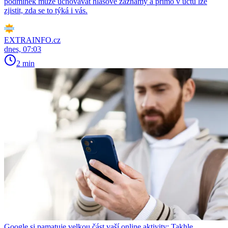
podmínek může uchovávat hlasové záznamy a přímo v účtu lze
zjistit, zda se to týká i vás.
EXTRAINFO.cz
dnes, 07:03
2 min
Google si pamatuje velkou část vaší online aktivity: Takhle