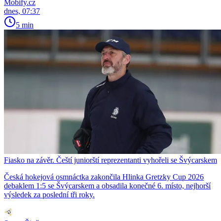
Mobify.cz
dnes, 07:37
5 min
Fiasko na závěr. Čeští juniorští reprezentanti vyhořeli se Švýcarskem
Česká hokejová osmnáctka zakončila Hlinka Gretzky Cup 2026
debaklem 1:5 se Švýcarskem a obsadila konečné 6. místo, nejhorší
výsledek za poslední tři roky.