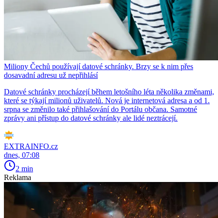
Miliony Čechů používají datové schránky. Brzy se k nim přes
dosavadní adresu už nepřihlásí
Datové schránky procházejí během letošního léta několika změnami,
které se týkají milionů uživatelů. Nová je internetová adresa a od 1.
srpna se změnilo také přihlašování do Portálu občana. Samotné
zprávy ani přístup do datové schránky ale lidé neztrácejí.
EXTRAINFO.cz
dnes, 07:08
2 min
Reklama