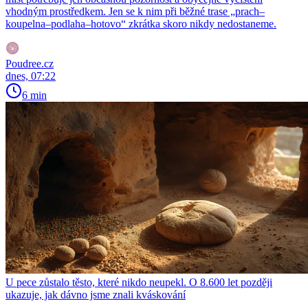
vhodným prostředkem. Jen se k nim při běžné trase „prach–
koupelna–podlaha–hotovo“ zkrátka skoro nikdy nedostaneme.
Poudree.cz
dnes, 07:22
6 min
U pece zůstalo těsto, které nikdo neupekl. O 8.600 let později
ukazuje, jak dávno jsme znali kváskování