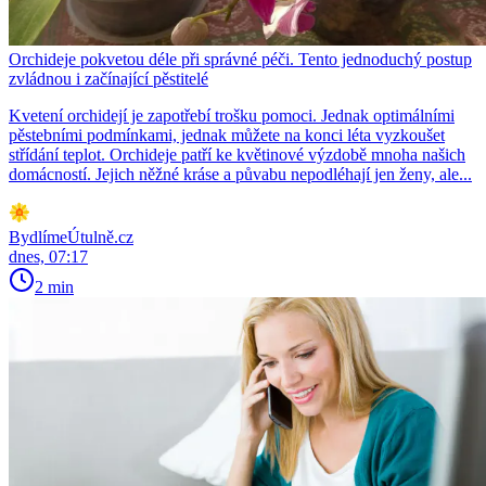
Orchideje pokvetou déle při správné péči. Tento jednoduchý postup
zvládnou i začínající pěstitelé
Kvetení orchidejí je zapotřebí trošku pomoci. Jednak optimálními
pěstebními podmínkami, jednak můžete na konci léta vyzkoušet
střídání teplot. Orchideje patří ke květinové výzdobě mnoha našich
domácností. Jejich něžné kráse a půvabu nepodléhají jen ženy, ale...
BydlímeÚtulně.cz
dnes, 07:17
2 min