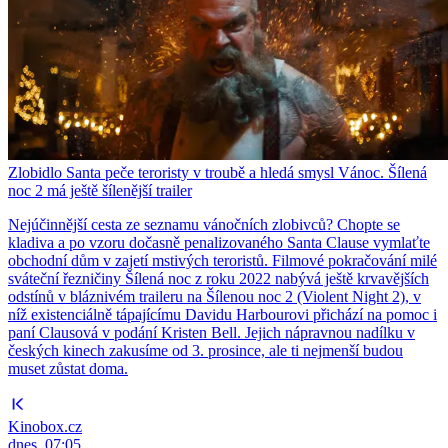
Zlobidlo Santa peče teroristy v troubě a hledá smysl Vánoc. Šílená
noc 2 má ještě šílenější trailer
Nejúčinnější cesta ze seznamu vánočních zlobivců? Chopte se
kladiva a po vzoru dočasně penalizovaného Santa Clause vymlaťte
obchodní dům v zajetí mstivých teroristů. Filmové pokračování milé
sváteční řezničiny Šílená noc z roku 2022 nabývá ještě krvavějších
odstínů v bláznivém traileru na Šílenou noc 2 (Violent Night 2), v
níž existenciálně tápajícímu Davidu Harbourovi přichází na pomoc i
paní Clausová v podání Kristen Bell. Jejich nápravnou nadílku v
českých kinech zakusíme od 3. prosince, ale ti nejmenší budou
muset zůstat doma.
Kinobox.cz
dnes, 07:05