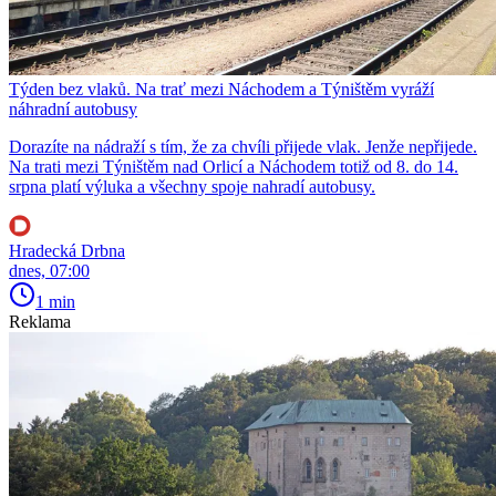
Týden bez vlaků. Na trať mezi Náchodem a Týništěm vyráží
náhradní autobusy
Dorazíte na nádraží s tím, že za chvíli přijede vlak. Jenže nepřijede.
Na trati mezi Týništěm nad Orlicí a Náchodem totiž od 8. do 14.
srpna platí výluka a všechny spoje nahradí autobusy.
Hradecká Drbna
dnes, 07:00
1 min
Reklama