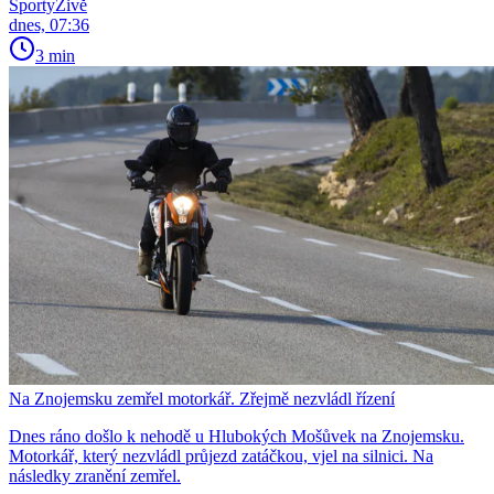
SportyŽivě
dnes, 07:36
3 min
Na Znojemsku zemřel motorkář. Zřejmě nezvládl řízení
Dnes ráno došlo k nehodě u Hlubokých Mošůvek na Znojemsku.
Motorkář, který nezvládl průjezd zatáčkou, vjel na silnici. Na
následky zranění zemřel.