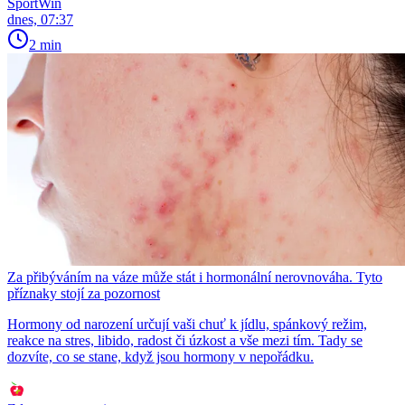
SportWin
dnes, 07:37
2 min
Za přibýváním na váze může stát i hormonální nerovnováha. Tyto
příznaky stojí za pozornost
Hormony od narození určují vaši chuť k jídlu, spánkový režim,
reakce na stres, libido, radost či úzkost a vše mezi tím. Tady se
dozvíte, co se stane, když jsou hormony v nepořádku.