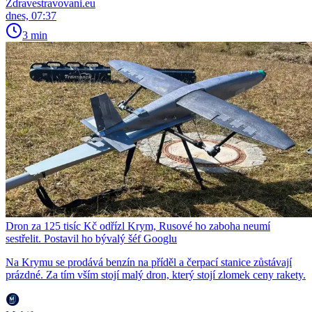
Zdravestravovani.eu
dnes, 07:37
3 min
Dron za 125 tisíc Kč odřízl Krym, Rusové ho zaboha neumí
sestřelit. Postavil ho bývalý šéf Googlu
Na Krymu se prodává benzín na příděl a čerpací stanice zůstávají
prázdné. Za tím vším stojí malý dron, který stojí zlomek ceny rakety.