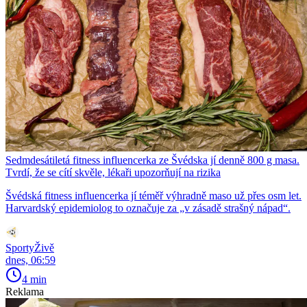
Sedmdesátiletá fitness influencerka ze Švédska jí denně 800 g masa.
Tvrdí, že se cítí skvěle, lékaři upozorňují na rizika
Švédská fitness influencerka jí téměř výhradně maso už přes osm let.
Harvardský epidemiolog to označuje za „v zásadě strašný nápad“.
SportyŽivě
dnes, 06:59
4 min
Reklama