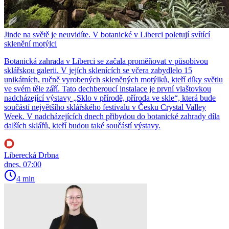
Jinde na světě je neuvidíte. V botanické v Liberci poletují svítící
sklenění motýlci
Botanická zahrada v Liberci se začala proměňovat v působivou
sklářskou galerii. V jejích sklenících se včera zabydlelo 15
unikátních, ručně vyrobených skleněných motýlků, kteří díky světlu
ve svém těle září. Tato dechberoucí instalace je první vlaštovkou
nadcházející výstavy „Sklo v přírodě, příroda ve skle“, která bude
součástí největšího sklářského festivalu v Česku Crystal Valley
Week. V nadcházejících dnech přibydou do botanické zahrady díla
dalších sklářů, kteří budou také součástí výstavy.
Liberecká Drbna
dnes, 07:00
4 min