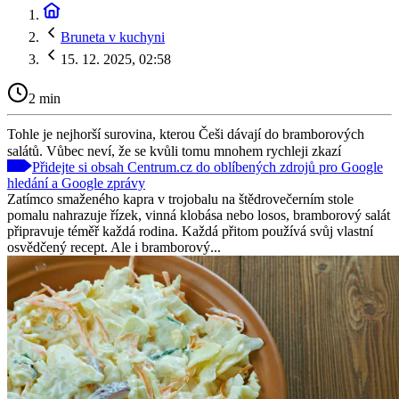
Bruneta v kuchyni
15. 12. 2025, 02:58
2 min
Tohle je nejhorší surovina, kterou Češi dávají do bramborových
salátů. Vůbec neví, že se kvůli tomu mnohem rychleji zkazí
Přidejte si obsah Centrum.cz do oblíbených zdrojů pro Google
hledání a Google zprávy
Zatímco smaženého kapra v trojobalu na štědrovečerním stole
pomalu nahrazuje řízek, vinná klobása nebo losos, bramborový salát
připravuje téměř každá rodina. Každá přitom používá svůj vlastní
osvědčený recept. Ale i bramborový...