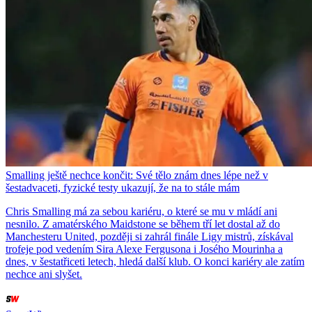
Smalling ještě nechce končit: Své tělo znám dnes lépe než v
šestadvaceti, fyzické testy ukazují, že na to stále mám
Chris Smalling má za sebou kariéru, o které se mu v mládí ani
nesnilo. Z amatérského Maidstone se během tří let dostal až do
Manchesteru United, později si zahrál finále Ligy mistrů, získával
trofeje pod vedením Sira Alexe Fergusona i Josého Mourinha a
dnes, v šestatřiceti letech, hledá další klub. O konci kariéry ale zatím
nechce ani slyšet.