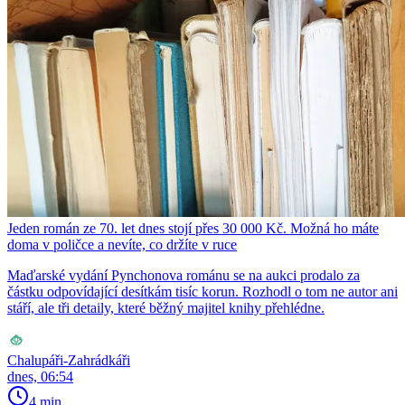
Jeden román ze 70. let dnes stojí přes 30 000 Kč. Možná ho máte
doma v poličce a nevíte, co držíte v ruce
Maďarské vydání Pynchonova románu se na aukci prodalo za
částku odpovídající desítkám tisíc korun. Rozhodl o tom ne autor ani
stáří, ale tři detaily, které běžný majitel knihy přehlédne.
Chalupáři-Zahrádkáři
dnes, 06:54
4 min