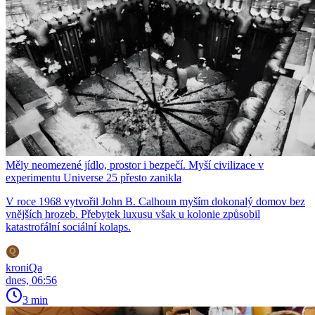
Měly neomezené jídlo, prostor i bezpečí. Myší civilizace v
experimentu Universe 25 přesto zanikla
V roce 1968 vytvořil John B. Calhoun myším dokonalý domov bez
vnějších hrozeb. Přebytek luxusu však u kolonie způsobil
katastrofální sociální kolaps.
kroniQa
dnes, 06:56
3 min