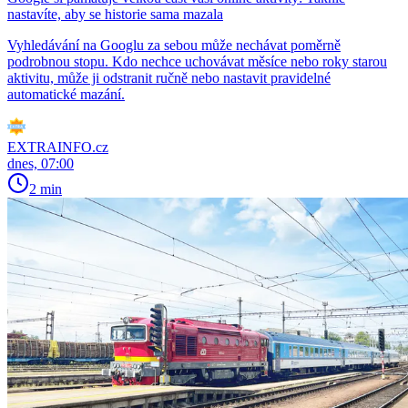
nastavíte, aby se historie sama mazala
Vyhledávání na Googlu za sebou může nechávat poměrně
podrobnou stopu. Kdo nechce uchovávat měsíce nebo roky starou
aktivitu, může ji odstranit ručně nebo nastavit pravidelné
automatické mazání.
EXTRAINFO.cz
dnes, 07:00
2 min