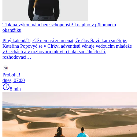
Tlak na výkon nám bere schopnost žít naplno v přítomném
okamžiku
Plný kalendář ještě nemusí znamenat, že člověk ví, kam směřuje.
Kateřina Popovyč se v Církvi adventistů věnuje vedoucím mládeže
v Čechách a v rozhovoru mluví o tlaku sociálních sítí,
rozhodovací…
Proboha!
dnes, 07:00
8 min