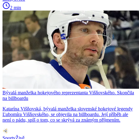
2 min
Bývalá manželka hokejového reprezentanta Višňovského. Skončila
na billboardu
Katarína Višňovská, bývalá manželka slovenské hokejové legendy
Ľubomíra Višňovského, se objevila na billboardu. Její příběh ale
není o pádu, spíš o tom, co se skrývá za známým příjmením.
SportyŽivě