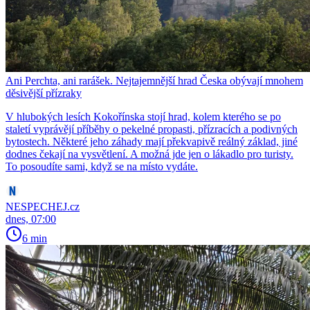
Ani Perchta, ani rarášek. Nejtajemnější hrad Česka obývají mnohem
děsivější přízraky
V hlubokých lesích Kokořínska stojí hrad, kolem kterého se po
staletí vyprávějí příběhy o pekelné propasti, přízracích a podivných
bytostech. Některé jeho záhady mají překvapivě reálný základ, jiné
dodnes čekají na vysvětlení. A možná jde jen o lákadlo pro turisty.
To posoudíte sami, když se na místo vydáte.
NESPECHEJ.cz
dnes, 07:00
6 min