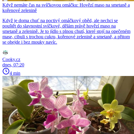
Když nemáte čas na svíčkovou omáčku: Hovězí maso na smetaně a
kořenové zelenině
Když je doma chuť na poctivý omáčkový oběd, ale nechci se
pouštět do slavnostní svíčkové, dělám právě hovězí maso na
smetaně a zelenině. Je to jídlo s plnou chutí, které stojí na opečeném
mase, cibuli s trochou cukru, kořenové zelenině a smetaně, a přitom
se obejde i bez mouky navíc.
Cooky.cz
dnes, 07:20
4 min