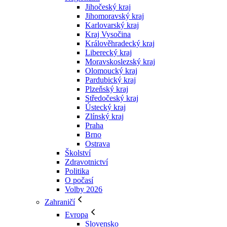
Jihočeský kraj
Jihomoravský kraj
Karlovarský kraj
Kraj Vysočina
Králověhradecký kraj
Liberecký kraj
Moravskoslezský kraj
Olomoucký kraj
Pardubický kraj
Plzeňský kraj
Středočeský kraj
Ústecký kraj
Zlínský kraj
Praha
Brno
Ostrava
Školství
Zdravotnictví
Politika
O počasí
Volby 2026
Zahraničí
Evropa
Slovensko