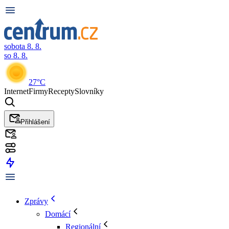
sobota 8. 8.
so 8. 8.
27°C
Internet
Firmy
Recepty
Slovníky
Přihlášení
Zprávy
Domácí
Regionální