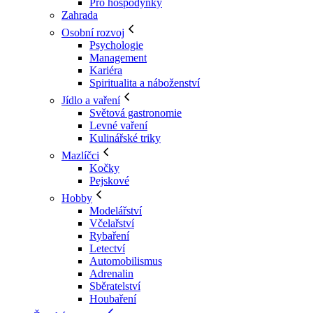
Pro hospodyňky
Zahrada
Osobní rozvoj
Psychologie
Management
Kariéra
Spiritualita a náboženství
Jídlo a vaření
Světová gastronomie
Levné vaření
Kulinářské triky
Mazlíčci
Kočky
Pejskové
Hobby
Modelářství
Včelařství
Rybaření
Letectví
Automobilismus
Adrenalin
Sběratelství
Houbaření