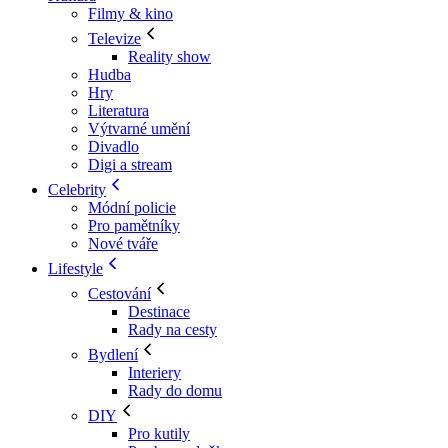
Filmy & kino
Televize
Reality show
Hudba
Hry
Literatura
Výtvarné umění
Divadlo
Digi a stream
Celebrity
Módní policie
Pro pamětníky
Nové tváře
Lifestyle
Cestování
Destinace
Rady na cesty
Bydlení
Interiery
Rady do domu
DIY
Pro kutily