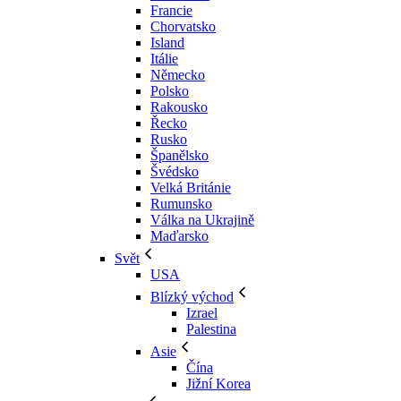
Francie
Chorvatsko
Island
Itálie
Německo
Polsko
Rakousko
Řecko
Rusko
Španělsko
Švédsko
Velká Británie
Rumunsko
Válka na Ukrajině
Maďarsko
Svět
USA
Blízký východ
Izrael
Palestina
Asie
Čína
Jižní Korea