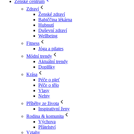
Ženské centrum
Zdraví
Ženské zdraví
Babiččina lékárna
Hubnutí
Duševní zdraví
Wellbeing
Fitness
Jóga a pilates
Módní trendy
Aktuální trendy
Doplňky
Krása
Péče o pleť
Péče o tělo
Vlasy
Nehty
Příběhy ze života
Inspirativní ženy
Rodina & komunita
Výchova
Přátelství
Vztahy