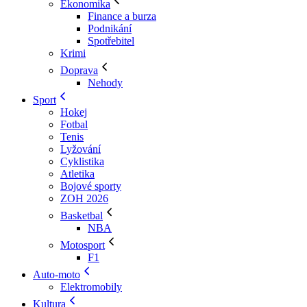
Ekonomika
Finance a burza
Podnikání
Spotřebitel
Krimi
Doprava
Nehody
Sport
Hokej
Fotbal
Tenis
Lyžování
Cyklistika
Atletika
Bojové sporty
ZOH 2026
Basketbal
NBA
Motosport
F1
Auto-moto
Elektromobily
Kultura