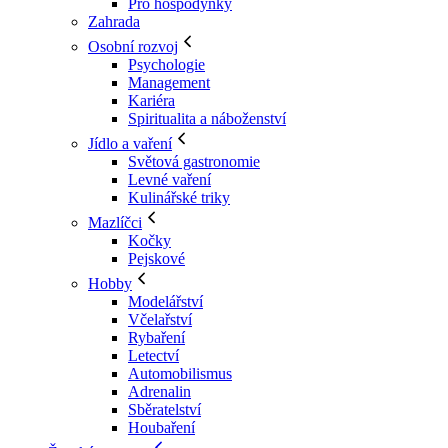
Pro hospodyňky
Zahrada
Osobní rozvoj
Psychologie
Management
Kariéra
Spiritualita a náboženství
Jídlo a vaření
Světová gastronomie
Levné vaření
Kulinářské triky
Mazlíčci
Kočky
Pejskové
Hobby
Modelářství
Včelařství
Rybaření
Letectví
Automobilismus
Adrenalin
Sběratelství
Houbaření