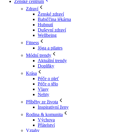
Ženské centrum
Zdraví
Ženské zdraví
Babiččina lékárna
Hubnutí
Duševní zdraví
Wellbeing
Fitness
Jóga a pilates
Módní trendy
Aktuální trendy
Doplňky
Krása
Péče o pleť
Péče o tělo
Vlasy
Nehty
Příběhy ze života
Inspirativní ženy
Rodina & komunita
Výchova
Přátelství
Vztahy