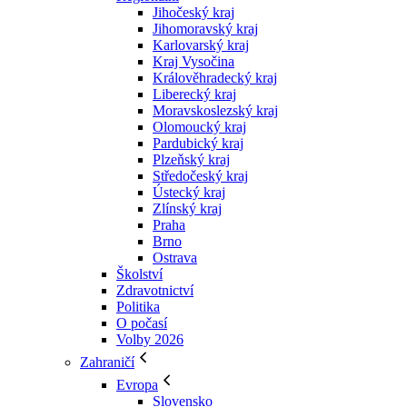
Jihočeský kraj
Jihomoravský kraj
Karlovarský kraj
Kraj Vysočina
Králověhradecký kraj
Liberecký kraj
Moravskoslezský kraj
Olomoucký kraj
Pardubický kraj
Plzeňský kraj
Středočeský kraj
Ústecký kraj
Zlínský kraj
Praha
Brno
Ostrava
Školství
Zdravotnictví
Politika
O počasí
Volby 2026
Zahraničí
Evropa
Slovensko