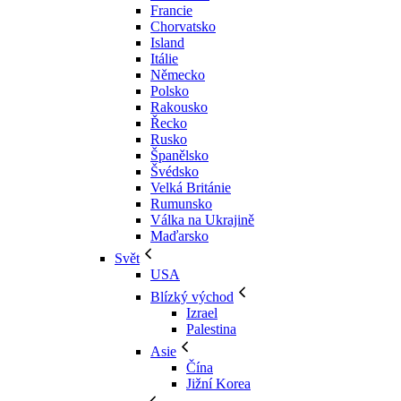
Francie
Chorvatsko
Island
Itálie
Německo
Polsko
Rakousko
Řecko
Rusko
Španělsko
Švédsko
Velká Británie
Rumunsko
Válka na Ukrajině
Maďarsko
Svět
USA
Blízký východ
Izrael
Palestina
Asie
Čína
Jižní Korea