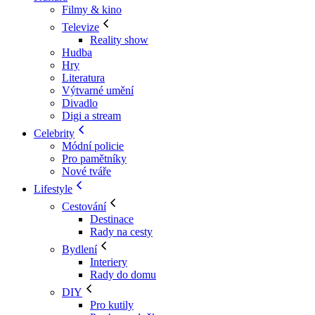
Filmy & kino
Televize
Reality show
Hudba
Hry
Literatura
Výtvarné umění
Divadlo
Digi a stream
Celebrity
Módní policie
Pro pamětníky
Nové tváře
Lifestyle
Cestování
Destinace
Rady na cesty
Bydlení
Interiery
Rady do domu
DIY
Pro kutily