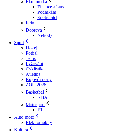
Ekonomika
Finance a burza
Podnikání
Spotřebitel
Krimi
Doprava
Nehody
Sport
Hokej
Fotbal
Tenis
Lyžování
Cyklistika
Atletika
Bojové sporty
ZOH 2026
Basketbal
NBA
Motosport
F1
Auto-moto
Elektromobily
Kultura