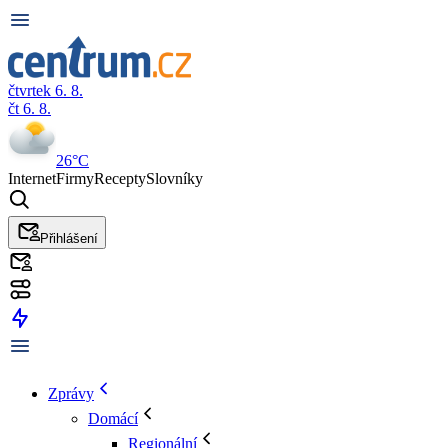
čtvrtek 6. 8.
čt 6. 8.
26°C
Internet
Firmy
Recepty
Slovníky
Přihlášení
Zprávy
Domácí
Regionální