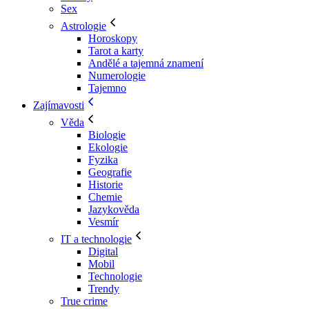
Sex
Astrologie
Horoskopy
Tarot a karty
Andělé a tajemná znamení
Numerologie
Tajemno
Zajímavosti
Věda
Biologie
Ekologie
Fyzika
Geografie
Historie
Chemie
Jazykověda
Vesmír
IT a technologie
Digital
Mobil
Technologie
Trendy
True crime