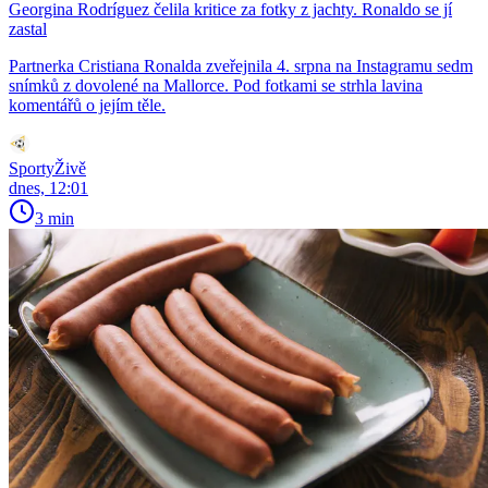
Georgina Rodríguez čelila kritice za fotky z jachty. Ronaldo se jí
zastal
Partnerka Cristiana Ronalda zveřejnila 4. srpna na Instagramu sedm
snímků z dovolené na Mallorce. Pod fotkami se strhla lavina
komentářů o jejím těle.
SportyŽivě
dnes, 12:01
3 min