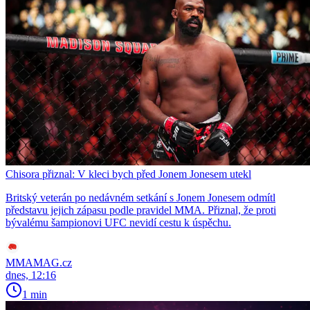
Chisora přiznal: V kleci bych před Jonem Jonesem utekl
Britský veterán po nedávném setkání s Jonem Jonesem odmítl
představu jejich zápasu podle pravidel MMA. Přiznal, že proti
bývalému šampionovi UFC nevidí cestu k úspěchu.
MMAMAG.cz
dnes, 12:16
1 min