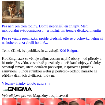
Pes není jen člen rodiny. Domů nepřináší jen chlupy. Mění
mikrobiální svět domácnosti – a možná tím trénuje dětskou imunitu
Pes se vrátí z procházky, projde předsíní, otře se o pohovku, lehne si
na koberec a za chvíli ho dítě...
Tento článek byl publikován ze zdrojů
Kód Enigma
KodEnigma.cz se věnuje zajímavostem napříč obory – od přírody a
historie přes vědu, vesmír až po záhady a nečekané objevy. Články
otevírají témata, která dokážou překvapit, inspirovat i přimět k
zamyšlení. Silnou stránkou webu je pestrost – jednou narazíte na
příběhy dávných civilizací, jindy na...
Všechny články tohoto autora →
Vybrali jsme pro vás
Magazíny a zajímavosti