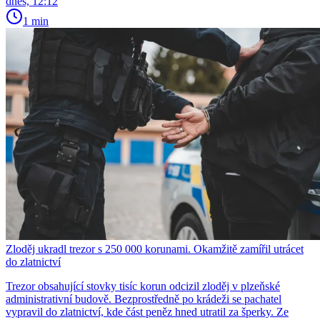
dnes, 12:12
1 min
Zloděj ukradl trezor s 250 000 korunami. Okamžitě zamířil utrácet
do zlatnictví
Trezor obsahující stovky tisíc korun odcizil zloděj v plzeňské
administrativní budově. Bezprostředně po krádeži se pachatel
vypravil do zlatnictví, kde část peněz hned utratil za šperky. Ze