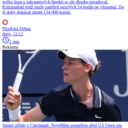
svého lupu a zakoupených šperků se ale dlouho neradoval.
Kriminalisté totiž muže zadrželi necelých 24 hodin po vloupání. Do
té doby dokázal utratit 154 000 korun.
Plzeňská Drbna
dnes, 12:12
2 min
Reklama
Sinner přijde o Cincinnati. Největším soupeřem před US Open mu