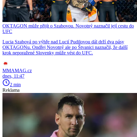
OKTAGON může přijít o Szabovou. Novotný naznačil její cestu do
UFC
Lucia Szabová po výhře nad Lucií Pudilovou dál drží dva pásy
OKTAGONu. Ondřej Novotný ale po Štvanici naznačil, že další
krok neporažené Slovenky může vést do UFC.
MMAMAG.cz
dnes, 11:47
2 min
Reklama