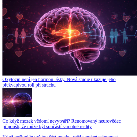
Oxytocin není jen hormon lásky. Nová studie ukazuje jeho
překvapivou roli při strachu
Co když mozek vědomí nevytváří? Renomovaný neurovědec
připouští, že může být součástí samotné reality
Když poškodíte určitou část mozku, může zmizet schopnost