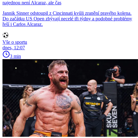
najednou není Alcaraz, ale čas
Jannik Sinner odstoupil z Cincinnati kvůli zranění pravého kolena.
Do začátku US Open zbývají necelé tři týdny a podobné problémy
řeší i Carlos Alcaraz.
Vše o sportu
dnes, 12:07
3 min