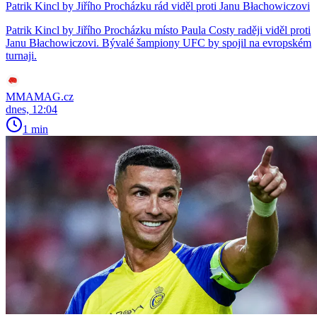
Patrik Kincl by Jiřího Procházku rád viděl proti Janu Błachowiczovi
Patrik Kincl by Jiřího Procházku místo Paula Costy raději viděl proti
Janu Błachowiczovi. Bývalé šampiony UFC by spojil na evropském
turnaji.
MMAMAG.cz
dnes, 12:04
1 min