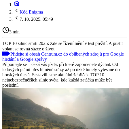
Kód Enigma
7. 10. 2025, 05:49
3 min
TOP 10 silnic smrti 2025: Zde se řízení mění v test přežití. A pustit
volant se rovná sázce o život
Přidejte si obsah Centrum.cz do oblíbených zdrojů pro Google
hledání a Google zprávy
Připoutejte se – čeká vás jízda, při které zapomenete dýchat. Od
ledových plánů přes hliněné srázy až po úzké tunely vytesané do
horských útesů. Sestavili jsme aktuální žebříček TOP 10
nejnebezpečnějších silnic světa, kde každá zatáčka může být
poslední.