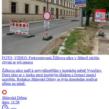
FOTO, VIDEO: Frekventovaná Žižkova ulice v Jihlavě ztichla,
chystá se její oprava
Žižkova ulice patří k nejvytíženějším v krajském městě Vysočiny.
Dnes ráno se v úseku mezi krajským úřadem a čerpací stanicí
uzavřela. Redakce Jihlavské Drbny se byla dopoledne podívat
přímo na místě.
Jihlavská Drbna
dnes, 11:58
1 min