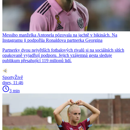
Messiho manželka Antonela pózovala na jachtě v bikinách. Na
Instagramu ji podpořila Ronaldova partnerka Georgina
Partnerky dvou největších fotbalových rivalů si na sociálních sítích
opakovaně vyjadřují podporu. Jejich vzájemná gesta sleduje
publikum přesahující 119 milionů lidí.
SportyŽivě
dnes, 11:46
3 min