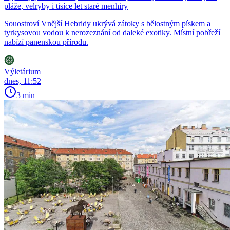
pláže, velryby i tisíce let staré menhiry
Souostroví Vnější Hebridy ukrývá zátoky s bělostným pískem a
tyrkysovou vodou k nerozeznání od daleké exotiky. Místní pobřeží
nabízí panenskou přírodu.
Výletárium
dnes, 11:52
3 min