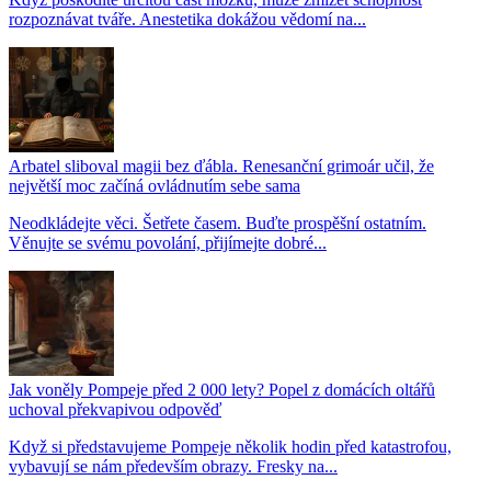
rozpoznávat tváře. Anestetika dokážou vědomí na...
Arbatel sliboval magii bez ďábla. Renesanční grimoár učil, že
největší moc začíná ovládnutím sebe sama
Neodkládejte věci. Šetřete časem. Buďte prospěšní ostatním.
Věnujte se svému povolání, přijímejte dobré...
Jak voněly Pompeje před 2 000 lety? Popel z domácích oltářů
uchoval překvapivou odpověď
Když si představujeme Pompeje několik hodin před katastrofou,
vybavují se nám především obrazy. Fresky na...