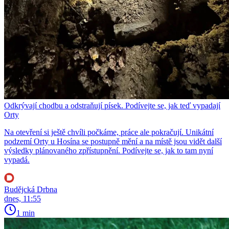
Odkrývají chodbu a odstraňují písek. Podívejte se, jak teď vypadají
Orty
Na otevření si ještě chvíli počkáme, práce ale pokračují. Unikátní
podzemí Orty u Hosína se postupně mění a na místě jsou vidět další
výsledky plánovaného zpřístupnění. Podívejte se, jak to tam nyní
vypadá.
Budějcká Drbna
dnes, 11:55
1 min