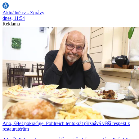
Aktuálně.cz - Zprávy
dnes, 11:54
Reklama
Ano, šéfe! pokračuje. Pohlreich tentokrát přiznává větší respekt k
restauratérům