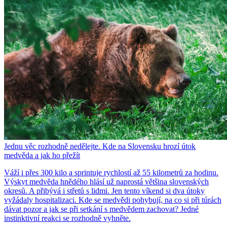
Jednu věc rozhodně nedělejte. Kde na Slovensku hrozí útok
medvěda a jak ho přežít
Váží i přes 300 kilo a sprintuje rychlostí až 55 kilometrů za hodinu.
Výskyt medvěda hnědého hlásí už naprostá většina slovenských
okresů. A přibývá i střetů s lidmi. Jen tento víkend si dva útoky
vyžádaly hospitalizaci. Kde se medvědi pohybují, na co si při túrách
dávat pozor a jak se při setkání s medvědem zachovat? Jedné
instinktivní reakci se rozhodně vyhněte.