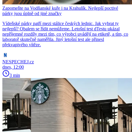
Zapomeňte na Vodňanské kuře i na Krahulík. Nejlepší poctivé
párky jsou úplně od jiné značky
Vídeňské párky patří mezi stálice českých lednic. Jak vybrat ty
nejlepší? Obalem se řídit nemůžeme. Letošní test dTestu ukázal
nepříjemné rozdíly mezi tím, co výrobci uvádějí na etiketě, a tím, co
laboratoř skutečně naměřila. Jiný letošní test ale přinesl
překvapivého vítěze.
NESPECHEJ.cz
dnes, 12:00
3 min