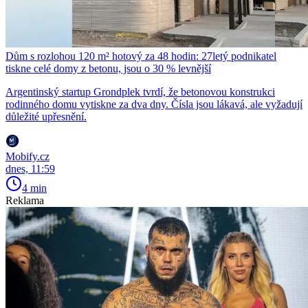
Dům s rozlohou 120 m² hotový za 48 hodin: 27letý podnikatel
tiskne celé domy z betonu, jsou o 30 % levnější
Argentinský startup Grondplek tvrdí, že betonovou konstrukci
rodinného domu vytiskne za dva dny. Čísla jsou lákavá, ale vyžadují
důležité upřesnění.
Mobify.cz
dnes, 11:59
4 min
Reklama