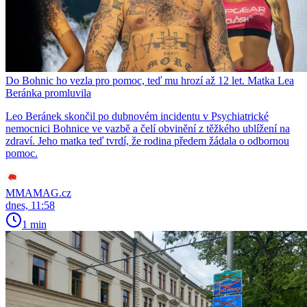
Do Bohnic ho vezla pro pomoc, teď mu hrozí až 12 let. Matka Lea
Beránka promluvila
Leo Beránek skončil po dubnovém incidentu v Psychiatrické
nemocnici Bohnice ve vazbě a čelí obvinění z těžkého ublížení na
zdraví. Jeho matka teď tvrdí, že rodina předem žádala o odbornou
pomoc.
MMAMAG.cz
dnes, 11:58
1 min