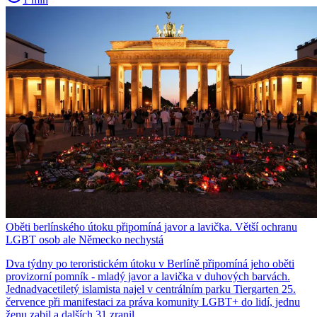
Oběti berlínského útoku připomíná javor a lavička. Větší ochranu
LGBT osob ale Německo nechystá
Dva týdny po teroristickém útoku v Berlíně připomíná jeho oběti
provizorní pomník - mladý javor a lavička v duhových barvách.
Jednadvacetiletý islamista najel v centrálním parku Tiergarten 25.
července při manifestaci za práva komunity LGBT+ do lidí, jednu
ženu zabil a dalších 31 zranil.