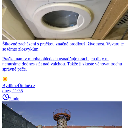
Šikovné zacházení s pračkou značně prodlouží životnost. Vyvarujte
se těmto zlozvykům
Pračka nám v mnoha ohledech usnadňuje práci, jen díky ní
nemusíme dodnes stát nad valchou. Takže jí zkuste věnovat trochu
správné péče.
BydlímeÚtulně.cz
dnes, 11:35
2 min