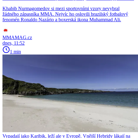
Khabib Nurmagomedov si mezi sportovními vzory nevybral
žádného zápasníka MMA. Nejvíc ho oslovili brazilský fotbalový
fenomén Ronaldo Nazário a boxerská ikona Muhammad Ali.
MMAMAG.cz
dnes, 11:52
1 min
Vypadají jako Karibik, leží ale v Evropě. Vnější Hebridy lákají na