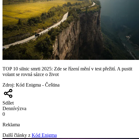
TOP 10 silnic smrti 2025: Zde se řízení mění v test přežití. A pustit
volant se rovná sázce o život
Zdroj
:
Kód Enigma - Čeština
Sdílet
Denní
výzva
0
Reklama
Další články z
Kód Enigma