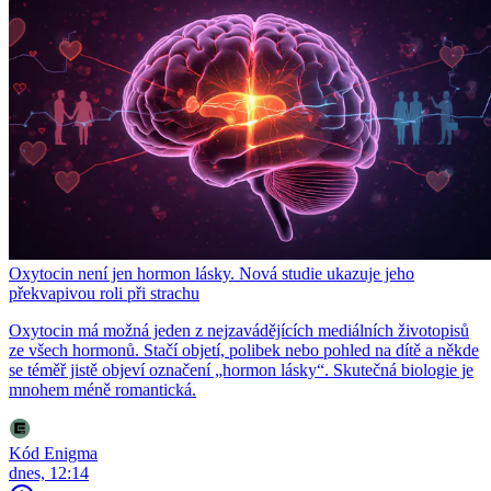
Oxytocin není jen hormon lásky. Nová studie ukazuje jeho
překvapivou roli při strachu
Oxytocin má možná jeden z nejzavádějících mediálních životopisů
ze všech hormonů. Stačí objetí, polibek nebo pohled na dítě a někde
se téměř jistě objeví označení „hormon lásky“. Skutečná biologie je
mnohem méně romantická.
Kód Enigma
dnes, 12:14