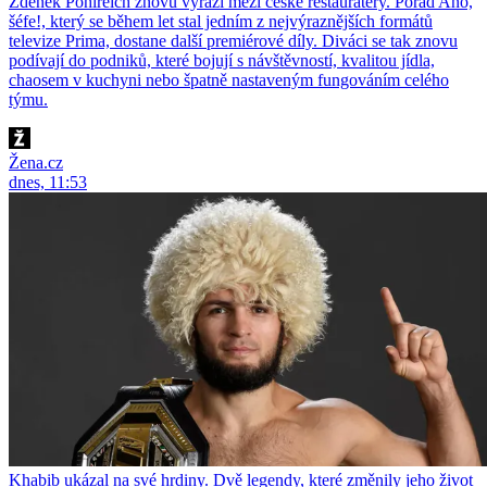
Zdeněk Pohlreich znovu vyráží mezi české restauratéry. Pořad Ano,
šéfe!, který se během let stal jedním z nejvýraznějších formátů
televize Prima, dostane další premiérové díly. Diváci se tak znovu
podívají do podniků, které bojují s návštěvností, kvalitou jídla,
chaosem v kuchyni nebo špatně nastaveným fungováním celého
týmu.
Žena.cz
dnes, 11:53
Khabib ukázal na své hrdiny. Dvě legendy, které změnily jeho život