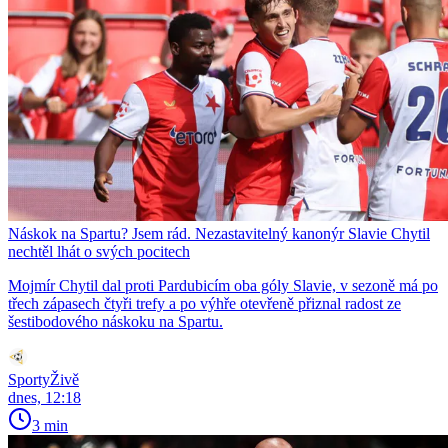
Náskok na Spartu? Jsem rád. Nezastavitelný kanonýr Slavie Chytil
nechtěl lhát o svých pocitech
Mojmír Chytil dal proti Pardubicím oba góly Slavie, v sezoně má po
třech zápasech čtyři trefy a po výhře otevřeně přiznal radost ze
šestibodového náskoku na Spartu.
SportyŽivě
dnes, 12:18
3 min