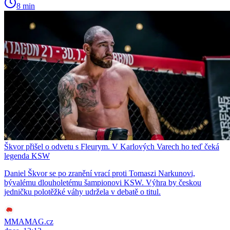
8 min
Škvor přišel o odvetu s Fleurym. V Karlových Varech ho teď čeká
legenda KSW
Daniel Škvor se po zranění vrací proti Tomaszi Narkunovi,
bývalému dlouholetému šampionovi KSW. Výhra by českou
jedničku polotěžké váhy udržela v debatě o titul.
MMAMAG.cz