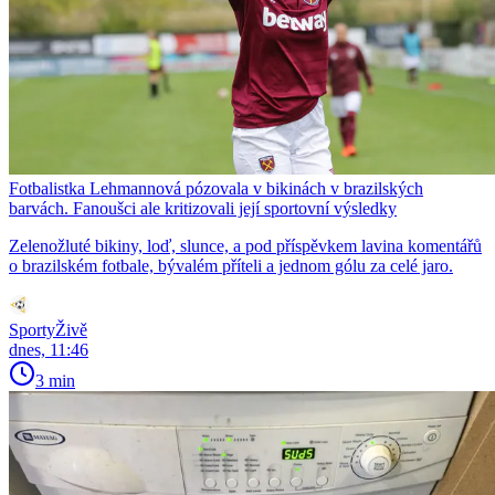
Fotbalistka Lehmannová pózovala v bikinách v brazilských
barvách. Fanoušci ale kritizovali její sportovní výsledky
Zelenožluté bikiny, loď, slunce, a pod příspěvkem lavina komentářů
o brazilském fotbale, bývalém příteli a jednom gólu za celé jaro.
SportyŽivě
dnes, 11:46
3 min