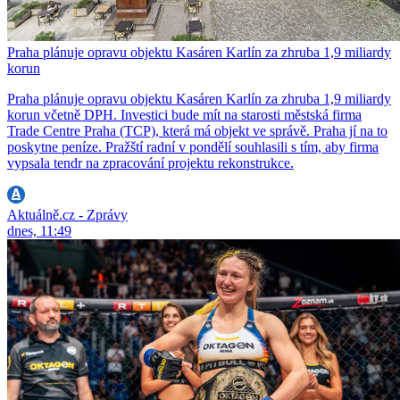
Praha plánuje opravu objektu Kasáren Karlín za zhruba 1,9 miliardy
korun
Praha plánuje opravu objektu Kasáren Karlín za zhruba 1,9 miliardy
korun včetně DPH. Investici bude mít na starosti městská firma
Trade Centre Praha (TCP), která má objekt ve správě. Praha jí na to
poskytne peníze. Pražští radní v pondělí souhlasili s tím, aby firma
vypsala tendr na zpracování projektu rekonstrukce.
Aktuálně.cz - Zprávy
dnes, 11:49