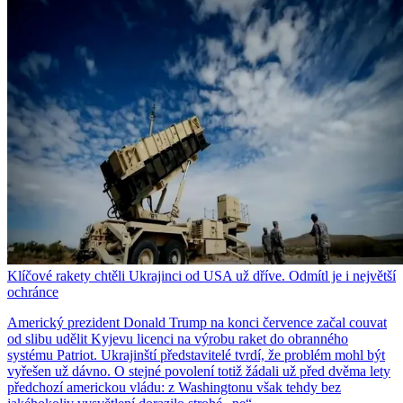
Klíčové rakety chtěli Ukrajinci od USA už dříve. Odmítl je i největší
ochránce
Americký prezident Donald Trump na konci července začal couvat
od slibu udělit Kyjevu licenci na výrobu raket do obranného
systému Patriot. Ukrajinští představitelé tvrdí, že problém mohl být
vyřešen už dávno. O stejné povolení totiž žádali už před dvěma lety
předchozí americkou vládu: z Washingtonu však tehdy bez