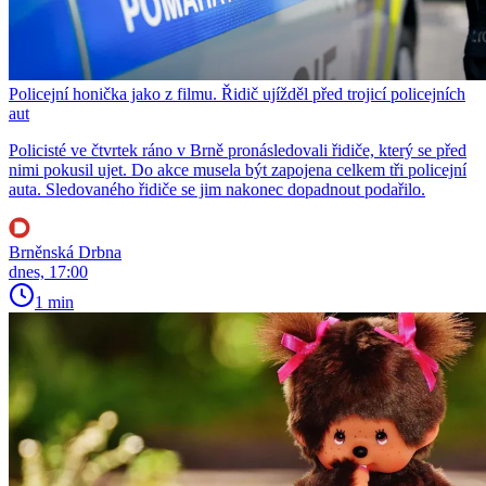
Policejní honička jako z filmu. Řidič ujížděl před trojicí policejních
aut
Policisté ve čtvrtek ráno v Brně pronásledovali řidiče, který se před
nimi pokusil ujet. Do akce musela být zapojena celkem tři policejní
auta. Sledovaného řidiče se jim nakonec dopadnout podařilo.
Brněnská Drbna
dnes, 17:00
1 min