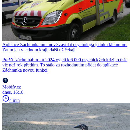
Aplikace Záchranka umí nově zavolat psychologa jedním kliknutím.
Zatím jen v jednom kraji, další už čekají
Pražští záchranáři roku 2024 vyjeli k 6 000 psychických krizí, o tisíc
víc než rok předtím. To stálo za rozhodnutím přidat do aplikace
Záchranka novou funkci.
Mobify.cz
dnes, 16:18
4 min