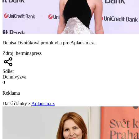
Denisa Dvořáková promluvila pro Aplausin.cz.
Zdroj
:
herminapress
Sdílet
Denní
výzva
0
Reklama
Další články z
Aplausin.cz