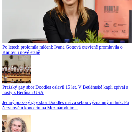
Po letech prolomila mlčení: Ivana Gottová otevřeně promluvila o
Karlovi i nové etapě
Pražský gay sbor Doodles oslavil 15 let. V Betlémské kapli zpíval s
hosty z Berlína i USA
Jediný pražský gay sbor Doodles má za sebou významný milník. Po
červnovém koncertu na Mezinárodním...