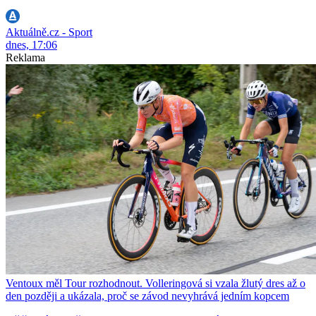
Aktuálně.cz - Sport
dnes, 17:06
Reklama
Ventoux měl Tour rozhodnout. Volleringová si vzala žlutý dres až o
den později a ukázala, proč se závod nevyhrává jedním kopcem