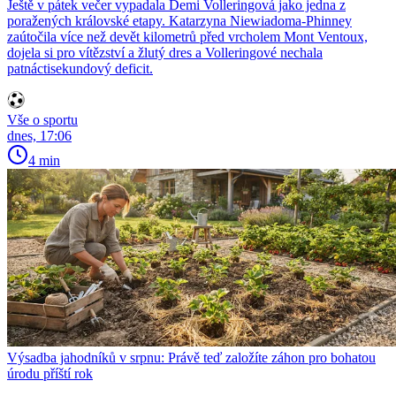
Ještě v pátek večer vypadala Demi Volleringová jako jedna z
poražených královské etapy. Katarzyna Niewiadoma-Phinney
zaútočila více než devět kilometrů před vrcholem Mont Ventoux,
dojela si pro vítězství a žlutý dres a Volleringové nechala
patnáctisekundový deficit.
Vše o sportu
dnes, 17:06
4 min
Výsadba jahodníků v srpnu: Právě teď založíte záhon pro bohatou
úrodu příští rok