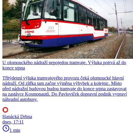
U olomouckého nádraží nepojedou tramvaje. Výluka potrvá až do
konce srpna
Třítýdenní výluka tramvajového provozu čeká olomoucké hlavní
nádraží. Od zítřka tam začne výměna výhybek a kolejnic. Místo
před nádražní budovou budou tramvaje do konce srpna zastavovat
na zastávce Kosmonautů. Do Pavloviček dopravní podnik vypraví
náhradní autobusy.
Hanácká Drbna
dnes, 17:11
1 min