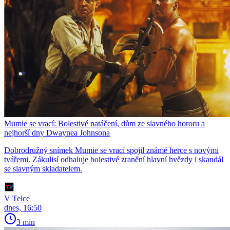
Mumie se vrací: Bolestivé natáčení, dům ze slavného hororu a
nejhorší dny Dwaynea Johnsona
Dobrodružný snímek Mumie se vrací spojil známé herce s novými
tvářemi. Zákulisí odhaluje bolestivé zranění hlavní hvězdy i skandál
se slavným skladatelem.
V Telce
dnes, 16:50
3 min