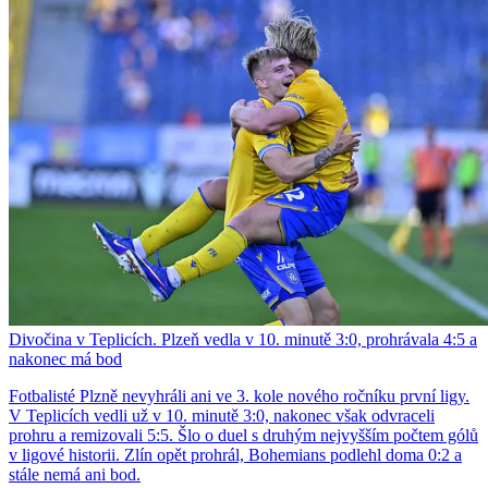
Divočina v Teplicích. Plzeň vedla v 10. minutě 3:0, prohrávala 4:5 a
nakonec má bod
Fotbalisté Plzně nevyhráli ani ve 3. kole nového ročníku první ligy.
V Teplicích vedli už v 10. minutě 3:0, nakonec však odvraceli
prohru a remizovali 5:5. Šlo o duel s druhým nejvyšším počtem gólů
v ligové historii. Zlín opět prohrál, Bohemians podlehl doma 0:2 a
stále nemá ani bod.