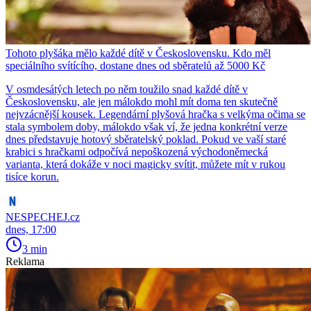
Tohoto plyšáka mělo každé dítě v Československu. Kdo měl
speciálního svítícího, dostane dnes od sběratelů až 5000 Kč
V osmdesátých letech po něm toužilo snad každé dítě v
Československu, ale jen málokdo mohl mít doma ten skutečně
nejvzácnější kousek. Legendární plyšová hračka s velkýma očima se
stala symbolem doby, málokdo však ví, že jedna konkrétní verze
dnes představuje hotový sběratelský poklad. Pokud ve vaší staré
krabici s hračkami odpočívá nepoškozená východoněmecká
varianta, která dokáže v noci magicky svítit, můžete mít v rukou
tisíce korun.
NESPECHEJ.cz
dnes, 17:00
3 min
Reklama