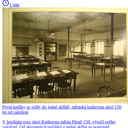
1 min
První knížky se vešly do jedné skříně, městská knihovna slaví 150
let od založení
V letošním roce slaví Knihovna města Plzně 150. výročí svého
založení. Od skromných počátků v jedné skříni se postupně