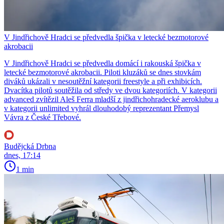
V Jindřichově Hradci se předvedla špička v letecké bezmotorové
akrobacii
V Jindřichově Hradci se předvedla domácí i rakouská špička v
letecké bezmotorové akrobacii. Piloti kluzáků se dnes stovkám
diváků ukázali v nesoutěžní kategorii freestyle a při exhibicích.
Dvacítka pilotů soutěžila od středy ve dvou kategoriích. V kategorii
advanced zvítězil Aleš Ferra mladší z jindřichohradecké aeroklubu a
v kategorii unlimited vyhrál dlouhodobý reprezentant Přemysl
Vávra z České Třebové.
Budějcká Drbna
dnes, 17:14
1 min