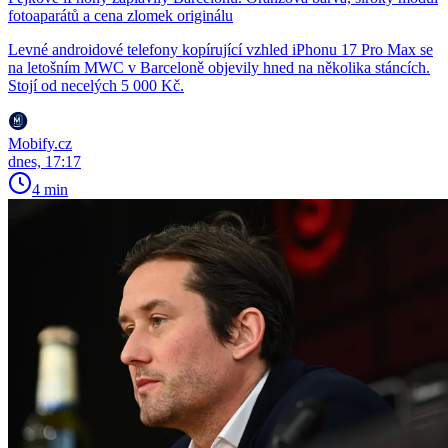
fotoaparátů a cena zlomek originálu
Levné androidové telefony kopírující vzhled iPhonu 17 Pro Max se
na letošním MWC v Barceloně objevily hned na několika stáncích.
Stojí od necelých 5 000 Kč.
Mobify.cz
dnes, 17:17
4 min