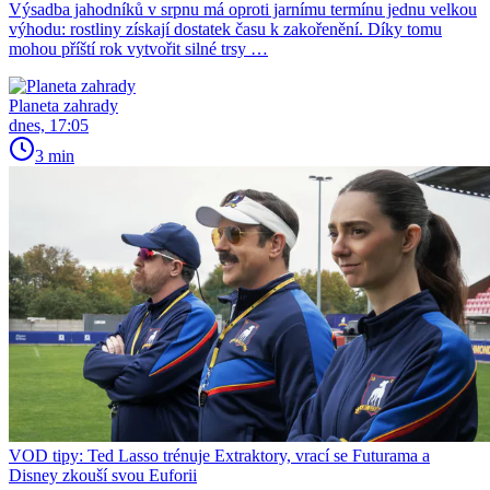
Výsadba jahodníků v srpnu má oproti jarnímu termínu jednu velkou
výhodu: rostliny získají dostatek času k zakořenění. Díky tomu
mohou příští rok vytvořit silné trsy …
Planeta zahrady
dnes, 17:05
3 min
VOD tipy: Ted Lasso trénuje Extraktory, vrací se Futurama a
Disney zkouší svou Euforii