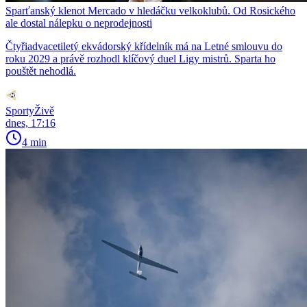
Sparťanský klenot Mercado v hledáčku velkoklubů. Od Rosického
ale dostal nálepku o neprodejnosti
Čtyřiadvacetiletý ekvádorský křídelník má na Letné smlouvu do
roku 2029 a právě rozhodl klíčový duel Ligy mistrů. Sparta ho
pouštět nehodlá.
SportyŽivě
dnes, 17:16
4 min