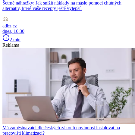
Šetrné náhražky: Jak snížit náklady na máslo pomocí chutných
alternativ, které vaše recepty ještě vylepší.
adbz.cz
dnes, 16:30
2 min
Reklama
Má zaměstnavatel dle českých zákonů povinnost instalovat na
pracovišti klimatizaci?