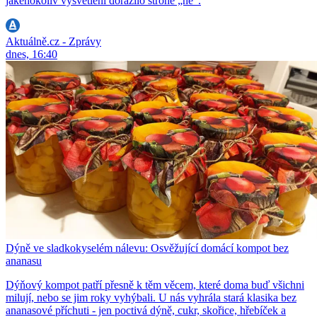
jakéhokoliv vysvětlení dorazilo strohé „ne“.
Aktuálně.cz - Zprávy
dnes, 16:40
Dýně ve sladkokyselém nálevu: Osvěžující domácí kompot bez
ananasu
Dýňový kompot patří přesně k těm věcem, které doma buď všichni
milují, nebo se jim roky vyhýbali. U nás vyhrála stará klasika bez
ananasové příchuti - jen poctivá dýně, cukr, skořice, hřebíček a