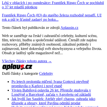
Létá v oblacích i po osmdesátce: František Ringo Čech se pochlubil
o 37 let mladší pilotkou
František Ringo Čech (83) do starého železa rozhodně nepatří. Už
rok a půl je šťastně zadaný po boku...
Tento článek byl publikován ze zdrojů
Aplausin.cz
Web se zaměřuje na české i zahraniční celebrity, kulturní scénu,
film, televizi, hudbu a společenské události. Čtenáři zde najdou
rozhovory, příběhy známých osobností, zákulisní pohledy i
zajímavosti, které dokreslují svět showbyznysu a veřejného života.
Obsah je laděný spíše magazínově než...
Všechny články tohoto autora →
Další články z kategorie
Celebrity
Po letech prolomila mlčení: Ivana Gottová otevřeně
promluvila o Karlovi i nové etapě
Vivien Babišová oslavila 26 let. Přestože studovala v
Londýně a Barceloně, začala v Agrofertu od základů
Jak bydlí Jan Saudek: Ateliér plný chaosu, zahrada jako
džungle a obrazy, které Pavlína odmítá prodat