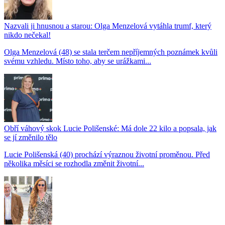
Nazvali ji hnusnou a starou: Olga Menzelová vytáhla trumf, který
nikdo nečekal!
Olga Menzelová (48) se stala terčem nepříjemných poznámek kvůli
svému vzhledu. Místo toho, aby se urážkami...
Obří váhový skok Lucie Polišenské: Má dole 22 kilo a popsala, jak
se jí změnilo tělo
Lucie Polišenská (40) prochází výraznou životní proměnou. Před
několika měsíci se rozhodla změnit životní...