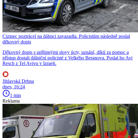
Cizinec poztrácel na dálnici zavazadla. Policistům následně poslal
děkovný dopis
Děkovný dopis s upřímnými slovy úcty, uznání, díků za pomoc a
přístup dostali dálniční policisté z Velkého Beranova. Poslal ho Avi
Resch z Tel Avivu v Izraeli.
Jihlavská Drbna
dnes, 16:24
1 min
Reklama