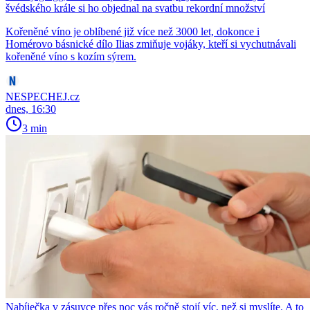
švédského krále si ho objednal na svatbu rekordní množství
Kořeněné víno je oblíbené již více než 3000 let, dokonce i
Homérovo básnické dílo Ilias zmiňuje vojáky, kteří si vychutnávali
kořeněné víno s kozím sýrem.
NESPECHEJ.cz
dnes, 16:30
3 min
Nabíječka v zásuvce přes noc vás ročně stojí víc, než si myslíte. A to