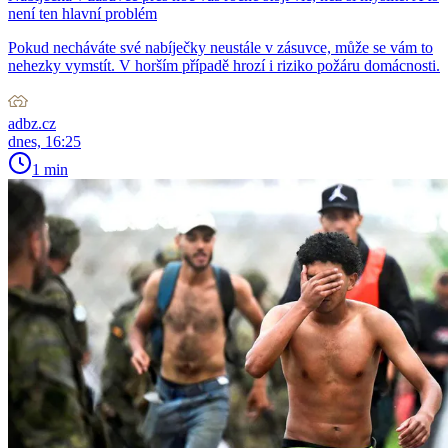
není ten hlavní problém
Pokud necháváte své nabíječky neustále v zásuvce, může se vám to
nehezky vymstít. V horším případě hrozí i riziko požáru domácnosti.
adbz.cz
dnes, 16:25
1 min