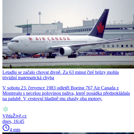
Letadlu se začalo chovat divně. Za 63 minut čiré hrůzy mohla
triviální matematická chyba
V sobotu 23. července 1983 odletěl Boeing 767 Air Canada z
Montrealu s necelou polovinou paliva, které posádka předpokládala
na palubě. V cestovní hladině mu zhasly oba motory.
VědaŽivě.cz
dnes, 16:45
4 min