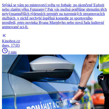
Stýská se vám po mistrovství světa ve fotbale, po skončené Euforii
nebo zlatém věku Futuramy? Pak vás možná potěšíme shrnutím těch
nejvýznamnějších týdenních premiér na tuzemských streamovacích
službách, v nichž nechybí úspěšná komedie ze sportovního
prostředí, retro novinka Ryana Murphyho nebo nová řada kultovní
animované sci-fi.
Kinobox.cz
dnes, 17:03
3 min