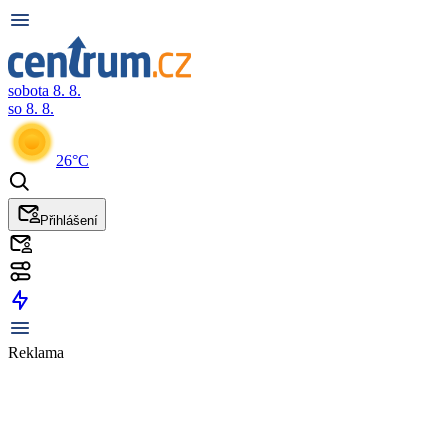
sobota 8. 8.
so 8. 8.
26°C
Přihlášení
Reklama