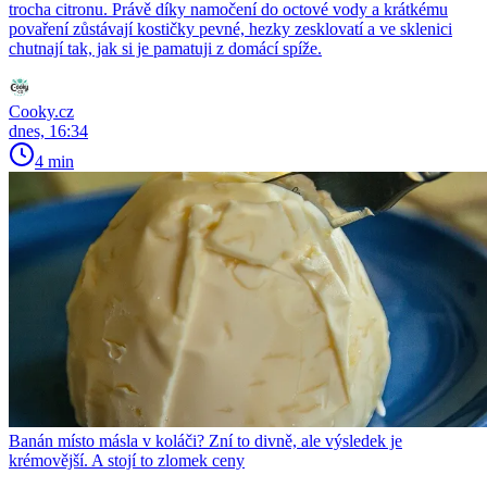
trocha citronu. Právě díky namočení do octové vody a krátkému
povaření zůstávají kostičky pevné, hezky zesklovatí a ve sklenici
chutnají tak, jak si je pamatuji z domácí spíže.
Cooky.cz
dnes, 16:34
4 min
Banán místo másla v koláči? Zní to divně, ale výsledek je
krémovější. A stojí to zlomek ceny