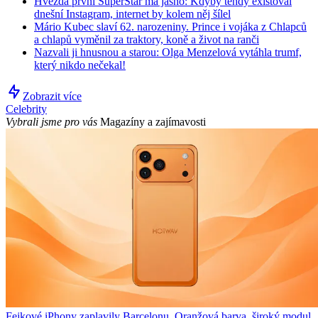
Hvězda první SuperStar má jasno: Kdyby tehdy existoval
dnešní Instagram, internet by kolem něj šílel
Mário Kubec slaví 62. narozeniny. Prince i vojáka z Chlapců
a chlapů vyměnil za traktory, koně a život na ranči
Nazvali ji hnusnou a starou: Olga Menzelová vytáhla trumf,
který nikdo nečekal!
Zobrazit více
Celebrity
Vybrali jsme pro vás
Magazíny a zajímavosti
Fejkové iPhony zaplavily Barcelonu. Oranžová barva, široký modul