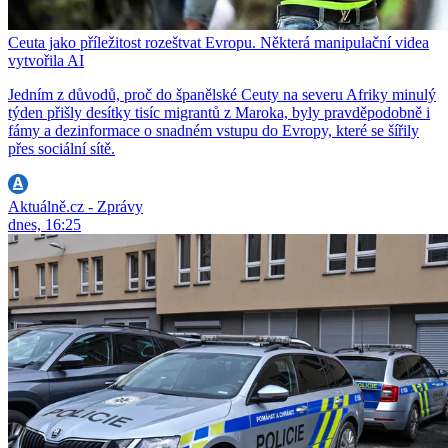
Ceuta jako příležitost rozeštvat Evropu. Některá manipulační videa
vytvořila AI
Jedním z důvodů, proč do španělské Ceuty na severu Afriky minulý
týden přišly desítky tisíc migrantů z Maroka, byly pravděpodobně i
fámy a dezinformace o snadném vstupu do Evropy, které se šířily
přes sociální sítě.
Aktuálně.cz - Zprávy
dnes, 16:25