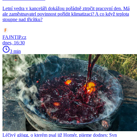
Letní vedra v kanceláři dokážou pořádně ztrpčit pracovní den. Má
ale zaměstnavatel povinnost pořídit klimatizaci? A co když teplota
stoupne nad třicítku?
FAJNTIP.cz
dnes, 16:30
3 min
Léčivý glögg, o kterém psal již Homér, pijeme dodnes: Syn