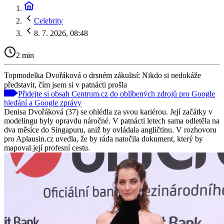
Celebrity
8. 7. 2026, 08:48
2 min
Topmodelka Dvořáková o drsném zákulisí: Nikdo si nedokáže
představit, čím jsem si v patnácti prošla
Přidejte si obsah Centrum.cz do oblíbených zdrojů pro Google
hledání a Google zprávy
Denisa Dvořáková (37) se ohlédla za svou kariérou. Její začátky v
modelingu byly opravdu náročné. V patnácti letech sama odletěla na
dva měsíce do Singapuru, aniž by ovládala angličtinu. V rozhovoru
pro Aplausin.cz uvedla, že by ráda natočila dokument, který by
mapoval její profesní cestu.