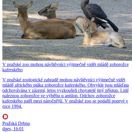
V pražské zoo mohou návštěvníci výjimečně vidět mládě zoborožce
kaferského
V pražské zoologické zahradě mohou návštěvníci výjimečně vidět
mládě afrického ptáka zoborožce kaferského. Obvykle jsou mláďata
odchovávána v zázemí, letos vyzkoušeli chovatelé jiný přístup. Lidé
naleznou zoborožce ve výběhu u antilop. Odchov zoborožce
kaferského patří mezi náročnější. V pražské zoo se podařil poprvé v
roce 1994.
Pražská Drbna
dnes, 16:01