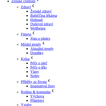
Ženské centrum
Zdraví
Ženské zdraví
Babiččina lékárna
Hubnutí
Duševní zdraví
Wellbeing
Fitness
Jóga a pilates
Módní trendy
Aktuální trendy
Doplňky
Krása
Péče o pleť
Péče o tělo
Vlasy
Nehty
Příběhy ze života
Inspirativní ženy
Rodina & komunita
Výchova
Přátelství
Vztahy