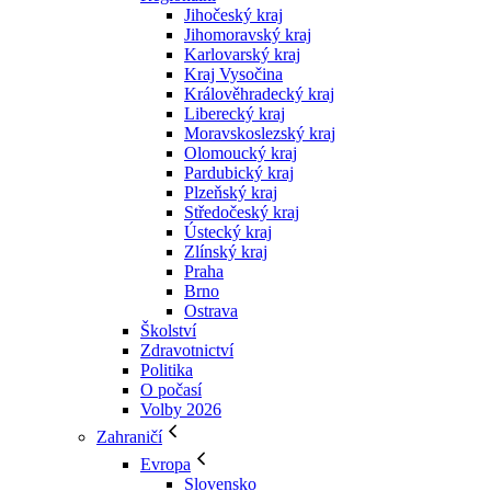
Jihočeský kraj
Jihomoravský kraj
Karlovarský kraj
Kraj Vysočina
Králověhradecký kraj
Liberecký kraj
Moravskoslezský kraj
Olomoucký kraj
Pardubický kraj
Plzeňský kraj
Středočeský kraj
Ústecký kraj
Zlínský kraj
Praha
Brno
Ostrava
Školství
Zdravotnictví
Politika
O počasí
Volby 2026
Zahraničí
Evropa
Slovensko