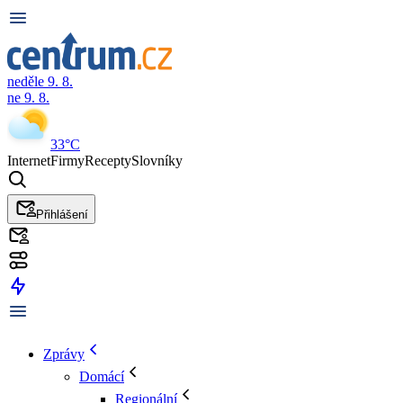
neděle 9. 8.
ne 9. 8.
33°C
Internet
Firmy
Recepty
Slovníky
Přihlášení
Zprávy
Domácí
Regionální