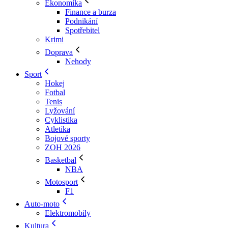
Ekonomika
Finance a burza
Podnikání
Spotřebitel
Krimi
Doprava
Nehody
Sport
Hokej
Fotbal
Tenis
Lyžování
Cyklistika
Atletika
Bojové sporty
ZOH 2026
Basketbal
NBA
Motosport
F1
Auto-moto
Elektromobily
Kultura