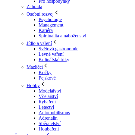
Pro hospodyňky
Zahrada
Osobní rozvoj
Psychologie
Management
Kariéra
Spiritualita a náboženství
Jídlo a vaření
Světová gastronomie
Levné vaření
Kulinářské triky
Mazlíčci
Kočky
Pejskové
Hobby
Modelářství
Včelařství
Rybaření
Letectví
Automobilismus
Adrenalin
Sběratelství
Houbaření