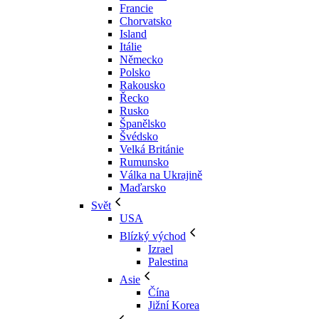
Francie
Chorvatsko
Island
Itálie
Německo
Polsko
Rakousko
Řecko
Rusko
Španělsko
Švédsko
Velká Británie
Rumunsko
Válka na Ukrajině
Maďarsko
Svět
USA
Blízký východ
Izrael
Palestina
Asie
Čína
Jižní Korea