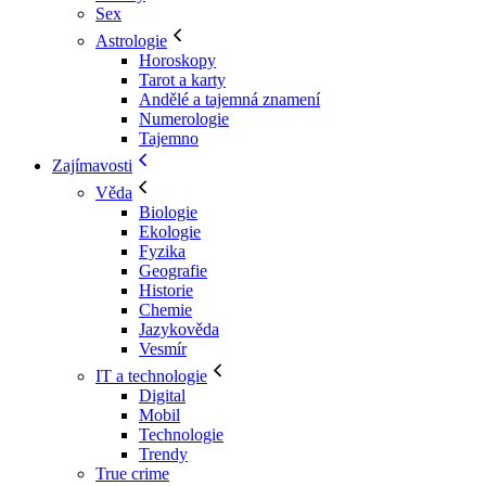
Sex
Astrologie
Horoskopy
Tarot a karty
Andělé a tajemná znamení
Numerologie
Tajemno
Zajímavosti
Věda
Biologie
Ekologie
Fyzika
Geografie
Historie
Chemie
Jazykověda
Vesmír
IT a technologie
Digital
Mobil
Technologie
Trendy
True crime