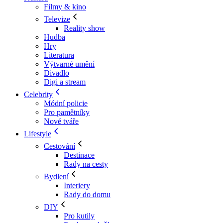
Filmy & kino
Televize
Reality show
Hudba
Hry
Literatura
Výtvarné umění
Divadlo
Digi a stream
Celebrity
Módní policie
Pro pamětníky
Nové tváře
Lifestyle
Cestování
Destinace
Rady na cesty
Bydlení
Interiery
Rady do domu
DIY
Pro kutily