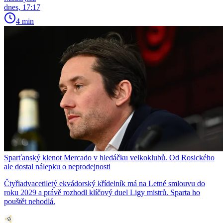
dnes, 17:17
4 min
Sparťanský klenot Mercado v hledáčku velkoklubů. Od Rosického
ale dostal nálepku o neprodejnosti
Čtyřiadvacetiletý ekvádorský křídelník má na Letné smlouvu do
roku 2029 a právě rozhodl klíčový duel Ligy mistrů. Sparta ho
pouštět nehodlá.