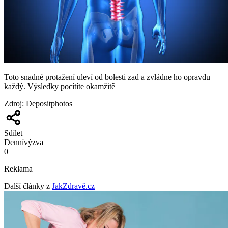
Toto snadné protažení uleví od bolesti zad a zvládne ho opravdu
každý. Výsledky pocítíte okamžitě
Zdroj
:
Depositphotos
Sdílet
Denní
výzva
0
Reklama
Další články z
JakZdravě.cz