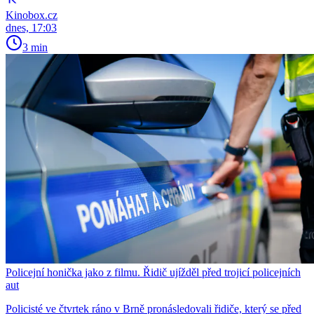
Kinobox.cz
dnes, 17:03
3 min
Policejní honička jako z filmu. Řidič ujížděl před trojicí policejních
aut
Policisté ve čtvrtek ráno v Brně pronásledovali řidiče, který se před