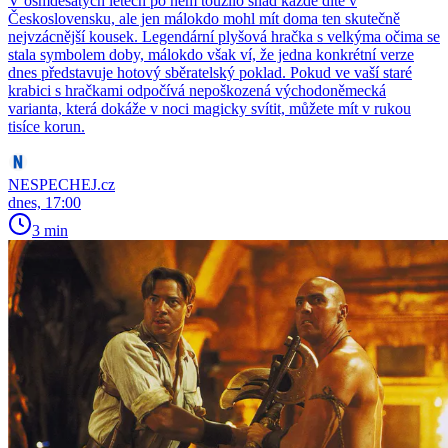
V osmdesátých letech po něm toužilo snad každé dítě v
Československu, ale jen málokdo mohl mít doma ten skutečně
nejvzácnější kousek. Legendární plyšová hračka s velkýma očima se
stala symbolem doby, málokdo však ví, že jedna konkrétní verze
dnes představuje hotový sběratelský poklad. Pokud ve vaší staré
krabici s hračkami odpočívá nepoškozená východoněmecká
varianta, která dokáže v noci magicky svítit, můžete mít v rukou
tisíce korun.
NESPECHEJ.cz
dnes, 17:00
3 min