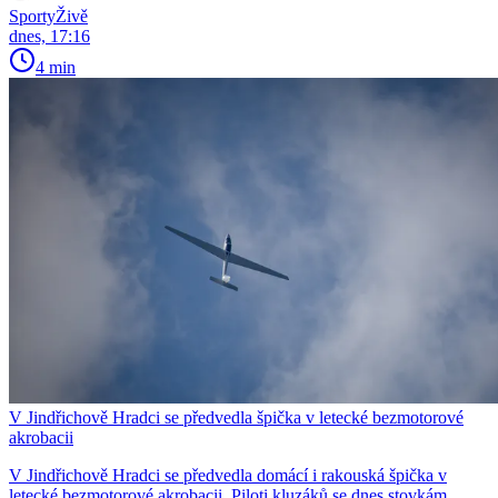
SportyŽivě
dnes, 17:16
4 min
V Jindřichově Hradci se předvedla špička v letecké bezmotorové
akrobacii
V Jindřichově Hradci se předvedla domácí i rakouská špička v
letecké bezmotorové akrobacii. Piloti kluzáků se dnes stovkám