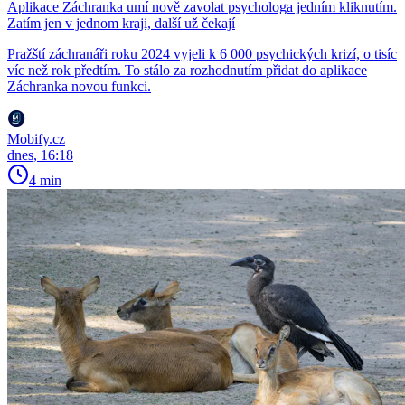
Aplikace Záchranka umí nově zavolat psychologa jedním kliknutím.
Zatím jen v jednom kraji, další už čekají
Pražští záchranáři roku 2024 vyjeli k 6 000 psychických krizí, o tisíc
víc než rok předtím. To stálo za rozhodnutím přidat do aplikace
Záchranka novou funkci.
Mobify.cz
dnes, 16:18
4 min