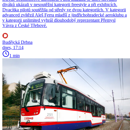
diváků ukázali v nesoutěžní kategorii freestyle a při exhibicích.
Dvacítka pilotů soutěžila od středy ve dvou kategoriích. V kategorii
advanced zvítězil Aleš Ferra mladší z jindřichohradecké aeroklubu a
v kategorii unlimited vyhrál dlouhodobý reprezentant Přemysl
Vávra z České Třebové.
Budějcká Drbna
dnes, 17:14
1 min