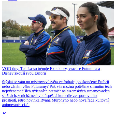
VOD tipy: Ted Lasso trénuje Extraktory, vrací se Futurama a
Disney zkouší svou Euforii
Stýská se vám po mistrovství světa ve fotbale, po skončené Euforii
nebo zlatém věku Futuramy? Pak vás možná potěšíme shrnutím těch
nejvýznamnějších týdenních premiér na tuzemských streamovacích
službách, v nichž nechybí úspěšná komedie ze sportovního
prostředí, retro novinka Ryana Murphyho nebo nová řada kultovní
animované sci-fi.