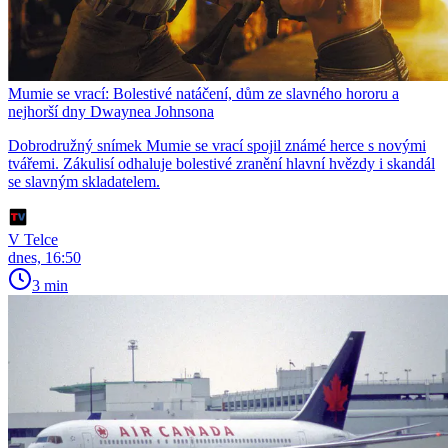
Mumie se vrací: Bolestivé natáčení, dům ze slavného hororu a
nejhorší dny Dwaynea Johnsona
Dobrodružný snímek Mumie se vrací spojil známé herce s novými
tvářemi. Zákulisí odhaluje bolestivé zranění hlavní hvězdy i skandál
se slavným skladatelem.
V Telce
dnes, 16:50
3 min