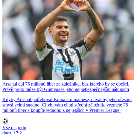
Arsenal dal 75 milionů liber za záložníka, bez kterého by se obešel.
Právě proto může být Guimarães jeho nejnebezpečnějším nákupem
Kdyby Arsenal potřeboval Bruna Guimarãese, dával by jeho přestup
smysl velmi snadno. Chybí vám elitní střední záložník, vezmete 75
milionů liber a koupíte jednoho z nejlepších v Premier League.
Vše o sportu
dnes, 17:21