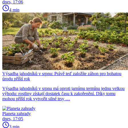
dnes, 17:06
4 min
Výsadba jahodníků v srpnu: Právě teď založíte záhon pro bohatou
úrodu příští rok
Výsadba jahodníků v srpnu má oproti jarnímu termínu jednu velkou
výhodu: rostliny získají dostatek času k zakořenění. Díky tomu
mohou příští rok vytvořit silné trsy …
Planeta zahrady
dnes, 17:05
3 min