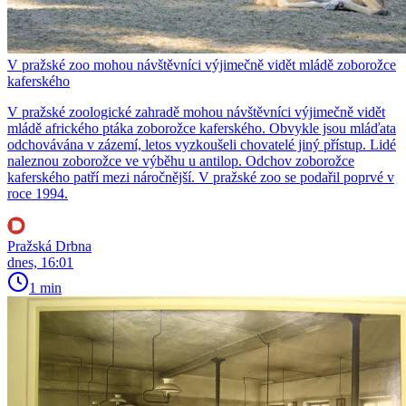
V pražské zoo mohou návštěvníci výjimečně vidět mládě zoborožce
kaferského
V pražské zoologické zahradě mohou návštěvníci výjimečně vidět
mládě afrického ptáka zoborožce kaferského. Obvykle jsou mláďata
odchovávána v zázemí, letos vyzkoušeli chovatelé jiný přístup. Lidé
naleznou zoborožce ve výběhu u antilop. Odchov zoborožce
kaferského patří mezi náročnější. V pražské zoo se podařil poprvé v
roce 1994.
Pražská Drbna
dnes, 16:01
1 min