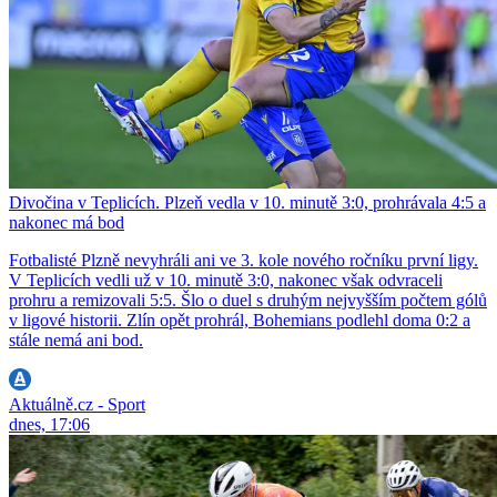
Divočina v Teplicích. Plzeň vedla v 10. minutě 3:0, prohrávala 4:5 a
nakonec má bod
Fotbalisté Plzně nevyhráli ani ve 3. kole nového ročníku první ligy.
V Teplicích vedli už v 10. minutě 3:0, nakonec však odvraceli
prohru a remizovali 5:5. Šlo o duel s druhým nejvyšším počtem gólů
v ligové historii. Zlín opět prohrál, Bohemians podlehl doma 0:2 a
stále nemá ani bod.
Aktuálně.cz - Sport
dnes, 17:06