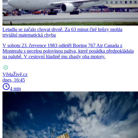
Letadlu se začalo chovat divně. Za 63 minut čiré hrůzy mohla
triviální matematická chyba
V sobotu 23. července 1983 odletěl Boeing 767 Air Canada z
Montrealu s necelou polovinou paliva, které posádka předpokládala
na palubě. V cestovní hladině mu zhasly oba motory.
VědaŽivě.cz
dnes, 16:45
4 min