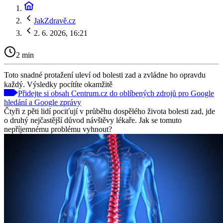
JakZdravě.cz
2. 6. 2026, 16:21
2 min
Toto snadné protažení uleví od bolesti zad a zvládne ho opravdu
každý. Výsledky pocítíte okamžitě
Přidejte si obsah Centrum.cz do oblíbených zdrojů pro Google
hledání a Google zprávy
Čtyři z pěti lidí pociťují v průběhu dospělého života bolesti zad, jde
o druhý nejčastější důvod návštěvy lékaře. Jak se tomuto
nepříjemnému problému vyhnout?