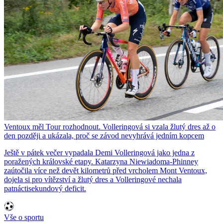
Ventoux měl Tour rozhodnout. Volleringová si vzala žlutý dres až o
den později a ukázala, proč se závod nevyhrává jedním kopcem
Ještě v pátek večer vypadala Demi Volleringová jako jedna z
poražených královské etapy. Katarzyna Niewiadoma-Phinney
zaútočila více než devět kilometrů před vrcholem Mont Ventoux,
dojela si pro vítězství a žlutý dres a Volleringové nechala
patnáctisekundový deficit.
Vše o sportu