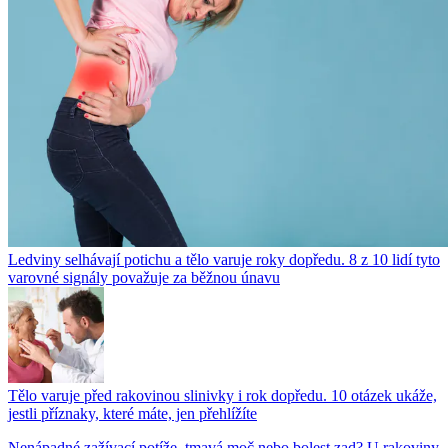
Ledviny selhávají potichu a tělo varuje roky dopředu. 8 z 10 lidí tyto
varovné signály považuje za běžnou únavu
Tělo varuje před rakovinou slinivky i rok dopředu. 10 otázek ukáže,
jestli příznaky, které máte, jen přehlížíte
Nenápadné zažívací potíže, tmavá moč nebo bolest zad? U rakoviny