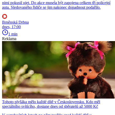
nimi pokusil ujet. Do akce musela být zapojena celkem tři policejní
auta. Sledovaného řidiče se jim nakonec dopadnout podařilo.
Brněnská Drbna
dnes, 17:00
1 min
Reklama
Tohoto plyšáka mělo každé dítě v Československu. Kdo měl
speciálního svítícího, dostane dnes od sběratelů až 5000 Kč