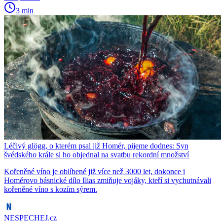
3 min
Léčivý glögg, o kterém psal již Homér, pijeme dodnes: Syn
švédského krále si ho objednal na svatbu rekordní množství
Kořeněné víno je oblíbené již více než 3000 let, dokonce i
Homérovo básnické dílo Ilias zmiňuje vojáky, kteří si vychutnávali
kořeněné víno s kozím sýrem.
NESPECHEJ.cz