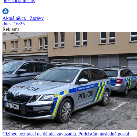
přes sociální sítě.
Aktuálně.cz - Zprávy
dnes, 16:25
Reklama
Cizinec poztrácel na dálnici zavazadla. Policistům následně poslal