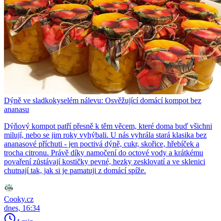
Dýně ve sladkokyselém nálevu: Osvěžující domácí kompot bez
ananasu
Dýňový kompot patří přesně k těm věcem, které doma buď všichni
milují, nebo se jim roky vyhýbali. U nás vyhrála stará klasika bez
ananasové příchuti - jen poctivá dýně, cukr, skořice, hřebíček a
trocha citronu. Právě díky namočení do octové vody a krátkému
povaření zůstávají kostičky pevné, hezky zesklovatí a ve sklenici
chutnají tak, jak si je pamatuji z domácí spíže.
Cooky.cz
dnes, 16:34