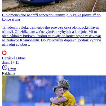
U olomouckého nádraží nepojedou tramvaje. Výluka potrvá až do
konce srpna
Třítýdenní výluka tramvajového provozu čeká olomoucké hlavní
nádraží. Od zítřka tam začne výměna výhybek a kolejnic. Místo
před nádražní budovou budou tramvaje do konce srpna zastavovat
na zastávce Kosmonautů. Do Pavloviček dopravní podnik vypraví
náhradní autobusy.
Hanácká Drbna
dnes, 17:11
1 min
Reklama