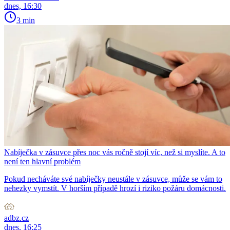
dnes, 16:30
3 min
Nabíječka v zásuvce přes noc vás ročně stojí víc, než si myslíte. A to
není ten hlavní problém
Pokud necháváte své nabíječky neustále v zásuvce, může se vám to
nehezky vymstít. V horším případě hrozí i riziko požáru domácnosti.
adbz.cz
dnes, 16:25