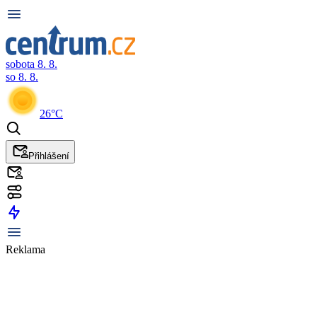
sobota 8. 8.
so 8. 8.
26°C
Přihlášení
Reklama