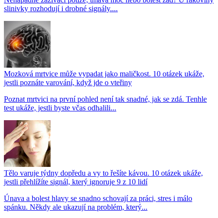
slinivky rozhodují i drobné signály....
Mozková mrtvice může vypadat jako maličkost. 10 otázek ukáže,
jestli poznáte varování, když jde o vteřiny
Poznat mrtvici na první pohled není tak snadné, jak se zdá. Tenhle
test ukáže, jestli byste včas odhalili...
Tělo varuje týdny dopředu a vy to řešíte kávou. 10 otázek ukáže,
jestli přehlížíte signál, který ignoruje 9 z 10 lidí
Únava a bolest hlavy se snadno schovají za práci, stres i málo
spánku. Někdy ale ukazují na problém, který...