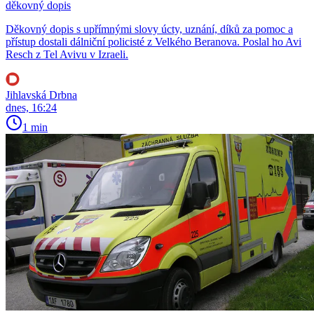
děkovný dopis
Děkovný dopis s upřímnými slovy úcty, uznání, díků za pomoc a
přístup dostali dálniční policisté z Velkého Beranova. Poslal ho Avi
Resch z Tel Avivu v Izraeli.
Jihlavská Drbna
dnes, 16:24
1 min