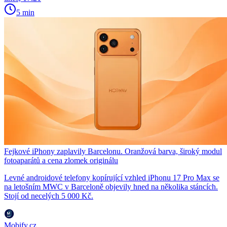
5 min
Fejkové iPhony zaplavily Barcelonu. Oranžová barva, široký modul
fotoaparátů a cena zlomek originálu
Levné androidové telefony kopírující vzhled iPhonu 17 Pro Max se
na letošním MWC v Barceloně objevily hned na několika stáncích.
Stojí od necelých 5 000 Kč.
Mobify.cz