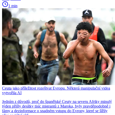
1 min
Ceuta jako příležitost rozeštvat Evropu. Některá manipulační videa
vytvořila AI
Jedním z důvodů, proč do španělské Ceuty na severu Afriky minulý
týden přišly desítky tisíc migrantů z Maroka, byly pravděpodobně i
fámy a dezinformace o snadném vstupu do Evropy, které se šířily