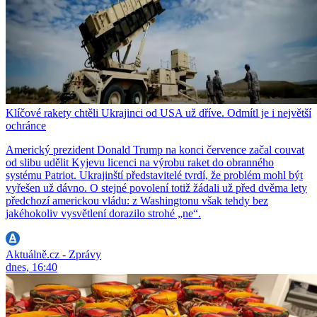
Klíčové rakety chtěli Ukrajinci od USA už dříve. Odmítl je i největší
ochránce
Americký prezident Donald Trump na konci července začal couvat
od slibu udělit Kyjevu licenci na výrobu raket do obranného
systému Patriot. Ukrajinští představitelé tvrdí, že problém mohl být
vyřešen už dávno. O stejné povolení totiž žádali už před dvěma lety
předchozí americkou vládu: z Washingtonu však tehdy bez
jakéhokoliv vysvětlení dorazilo strohé „ne“.
Aktuálně.cz - Zprávy
dnes, 16:40