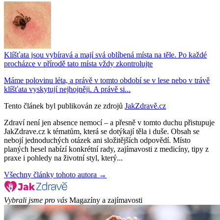
Klíšťata jsou vybíravá a mají svá oblíbená místa na těle. Po každé
procházce v přírodě tato místa vždy zkontrolujte
Máme polovinu léta, a právě v tomto období se v lese nebo v trávě
klíšťata vyskytují nejhojněji. A právě si...
Tento článek byl publikován ze zdrojů
JakZdravě.cz
Zdraví není jen absence nemocí – a přesně v tomto duchu přistupuje
JakZdrave.cz k tématům, která se dotýkají těla i duše. Obsah se
nebojí jednoduchých otázek ani složitějších odpovědí. Místo
planých hesel nabízí konkrétní rady, zajímavosti z medicíny, tipy z
praxe i pohledy na životní styl, který...
Všechny články tohoto autora →
Vybrali jsme pro vás
Magazíny a zajímavosti