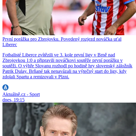
První porážka pro Zbrojovku. Povedený rozjezd nováčka uťal
Liberec
Fotbalisté Liberce zvítězili ve 3. kole první ligy v Brně nad
Zbrojovkou 1:0 a připravili nováčkovi soutěže první porážku v
soutěži. O výhře Slovanu rozhodl po hodině hry slovenský záložník
Patrik Dulay. Brňané tak nenavázali na výtečný start do ligy, kdy
zdolali Spartu a remizovali v Plzni.
Aktuálně.cz - Sport
dnes, 19:15