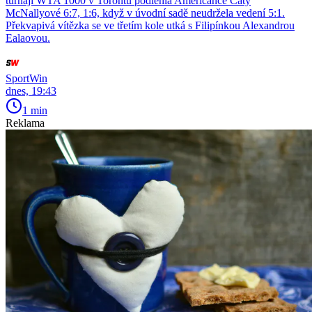
turnaji WTA 1000 v Torontu podlehla Američance Caty
McNallyové 6:7, 1:6, když v úvodní sadě neudržela vedení 5:1.
Překvapivá vítězka se ve třetím kole utká s Filipínkou Alexandrou
Ealaovou.
SportWin
dnes, 19:43
1 min
Reklama