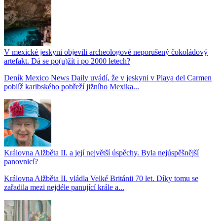
V mexické jeskyni objevili archeologové neporušený čokoládový
artefakt. Dá se po(u)žít i po 2000 letech?
Deník Mexico News Daily uvádí, že v jeskyni v Playa del Carmen
poblíž karibského pobřeží jižního Mexika...
Královna Alžběta II. a její největší úspěchy. Byla nejúspěšnější
panovnicí?
Královna Alžběta II. vládla Velké Británii 70 let. Díky tomu se
zařadila mezi nejdéle panující krále a...