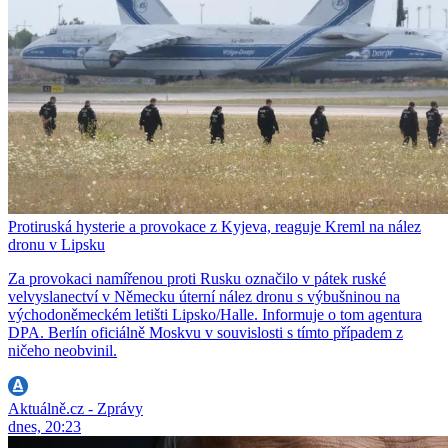
Protiruská hysterie a provokace z Kyjeva, reaguje Kreml na nález
dronu v Lipsku
Za provokaci namířenou proti Rusku označilo v pátek ruské
velvyslanectví v Německu úterní nález dronu s výbušninou na
východoněmeckém letišti Lipsko/Halle. Informuje o tom agentura
DPA. Berlín oficiálně Moskvu v souvislosti s tímto případem z
ničeho neobvinil.
Aktuálně.cz - Zprávy
dnes, 20:23