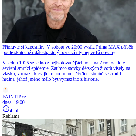
Připravte si kapesníky. V sobotu ve 20:00 vysílá Prima MAX příběh
podle skutečné události, který rozseká i ty nejtvrdší povahy
V lednu 1925 se jedno z nejizolovanějších míst na Zemi ocitlo v
sevření smrtící epidemie. Zatímco stovky dětských životů visely na
vlásku, v mrazu klesajícím pod minus čtyřicet stupňů se zrodil
hrdina, jehož jméno mělo být vymazáno z historie.
FAJNTIP.cz
dnes, 19:00
4 min
Reklama