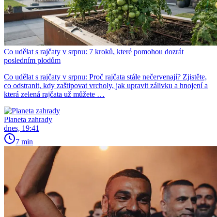
Co udělat s rajčaty v srpnu: 7 kroků, které pomohou dozrát
posledním plodům
Co udělat s rajčaty v srpnu: Proč rajčata stále nečervenají? Zjistěte,
co odstranit, kdy zaštipovat vrcholy, jak upravit zálivku a hnojení a
která zelená rajčata už můžete …
Planeta zahrady
dnes, 19:41
7 min