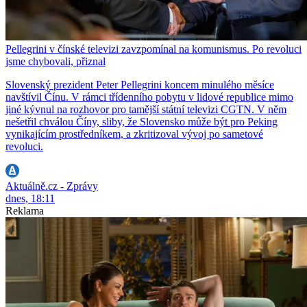
Pellegrini v čínské televizi zavzpomínal na komunismus. Po revoluci
jsme chybovali, přiznal
Slovenský prezident Peter Pellegrini koncem minulého měsíce
navštívil Čínu. V rámci třídenního pobytu v lidové republice mimo
jiné kývnul na rozhovor pro tamější státní televizi CGTN. V něm
nešetřil chválou Číny, sliby, že Slovensko může být pro Peking
vynikajícím prostředníkem, a zkritizoval vývoj po sametové
revoluci.
Aktuálně.cz - Zprávy
dnes, 18:11
Reklama