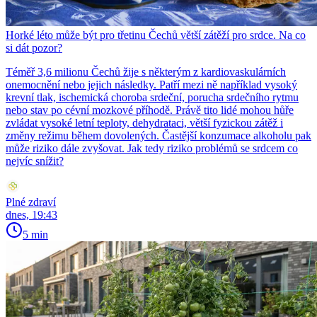
Horké léto může být pro třetinu Čechů větší zátěží pro srdce. Na co
si dát pozor?
Téměř 3,6 milionu Čechů žije s některým z kardiovaskulárních
onemocnění nebo jejich následky. Patří mezi ně například vysoký
krevní tlak, ischemická choroba srdeční, porucha srdečního rytmu
nebo stav po cévní mozkové příhodě. Právě tito lidé mohou hůře
zvládat vysoké letní teploty, dehydrataci, větší fyzickou zátěž i
změny režimu během dovolených. Častější konzumace alkoholu pak
může riziko dále zvyšovat. Jak tedy riziko problémů se srdcem co
nejvíc snížit?
Plné zdraví
dnes, 19:43
5 min