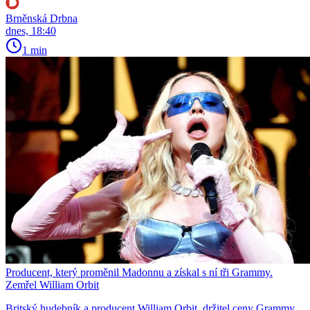
Brněnská Drbna
dnes, 18:40
1 min
Producent, který proměnil Madonnu a získal s ní tři Grammy.
Zemřel William Orbit
Britský hudebník a producent William Orbit, držitel ceny Grammy,