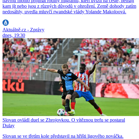
návrhu mohlo přijímat rodiny migrantů, kteří uvízli na cestě, nemají
kam jít nebo jsou z různých důvodů v ohrožení. Země dohody zatím
nedosáhly, uvedla mluvčí rwandské vlády Yolande Makoloová.
Aktuálně.cz - Zprávy
dnes, 19:30
Slovan ovládl duel se Zbrojovkou. O vítěznou trefu se postaral
Dulay
Slovan se ve třetím kole představil na hřišti ligového nováčka.