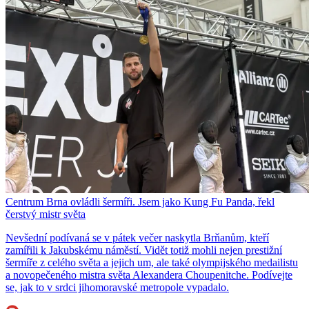
Centrum Brna ovládli šermíři. Jsem jako Kung Fu Panda, řekl
čerstvý mistr světa
Nevšední podívaná se v pátek večer naskytla Brňanům, kteří
zamířili k Jakubskému náměstí. Vidět totiž mohli nejen prestižní
šermíře z celého světa a jejich um, ale také olympijského medailistu
a novopečeného mistra světa Alexandera Choupenitche. Podívejte
se, jak to v srdci jihomoravské metropole vypadalo.