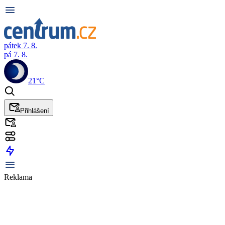
pátek 7. 8.
pá 7. 8.
21°C
Přihlášení
Reklama