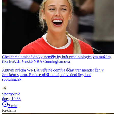
Chci chránit mladé dívky, neměly by hrát proti biologickým mužům,
říká hvězda ženské NBA Cunninghamová
Aktivní hráčka WNBA veřejně odmítla účast transgender žen v
ženském sportu. Reakce přišla z hal, od vedení ligy i od
spoluhráček.
SportyŽivě
dnes, 19:38
3 min
Reklama