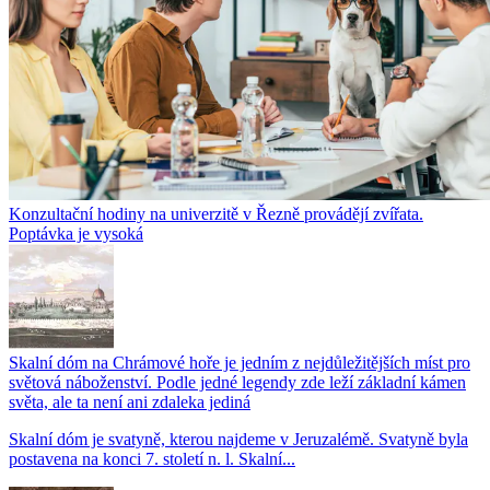
Konzultační hodiny na univerzitě v Řezně provádějí zvířata.
Poptávka je vysoká
Skalní dóm na Chrámové hoře je jedním z nejdůležitějších míst pro
světová náboženství. Podle jedné legendy zde leží základní kámen
světa, ale ta není ani zdaleka jediná
Skalní dóm je svatyně, kterou najdeme v Jeruzalémě. Svatyně byla
postavena na konci 7. století n. l. Skalní...