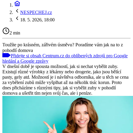
NESPECHEJ.cz
18. 5. 2026, 18:00
2 min
Toužíte po krásném, zářivém úsměvu? Poradíme vám jak na to z
pohodlí domova
Přidejte si obsah Centrum.cz do oblíbených zdrojů pro Google
hledání a Google zprávy
V dnešní době je spousta možností, jak si nechat vybělit zuby.
Existují různé výrobky z lékárny nebo drogerie, jako jsou bělící
pasty, gely atd. Možností je i návštěva odborníka, ale u těch se cena
za vybělení zubů může vyšplhat až na několik tisíc korun. Proto
dnes přicházíme s různými tipy, jak si vybělit zuby v pohodlí
domova a ušetřit tím nejen svůj čas, ale i peníze.