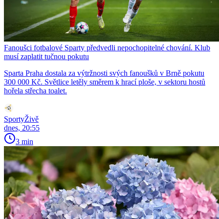
Fanoušci fotbalové Sparty předvedli nepochopitelné chování. Klub
musí zaplatit tučnou pokutu
Sparta Praha dostala za výtržnosti svých fanoušků v Brně pokutu
300 000 Kč. Světlice letěly směrem k hrací ploše, v sektoru hostů
hořela střecha toalet.
SportyŽivě
dnes, 20:55
3 min