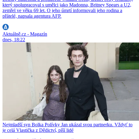
který spolupracoval s umělci jako Madonna, Britney Spears a U2,
zemřel ve věku 69 let. O jeho úmrtí informovali jeho rodina a
přátelé, napsala agentura AFP.
Aktuálně.cz - Magazín
dnes, 18:22
Nejmladší syn Bolka Polívky Jan ukázal svou partnerku. Vždyť to
je celá Vlastička z Dědictví, píší lidé