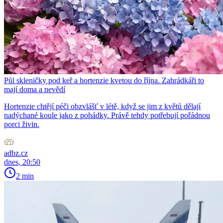
Půl skleničky pod keř a hortenzie kvetou do října. Zahrádkáři to
mají doma a nevědí
Hortenzie chtějí péči obzvlášť v létě, když se jim z květů dělají
nadýchané koule jako z pohádky. Právě tehdy potřebují pořádnou
porci živin.
adbz.cz
dnes, 20:50
2 min