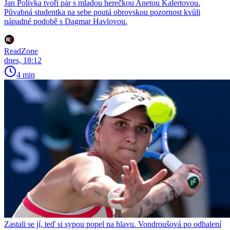
Jan Polívka tvoří pár s mladou herečkou Anetou Kalertovou.
Půvabná studentka na sebe poutá obrovskou pozornost kvůli
nápadné podobě s Dagmar Havlovou.
ReadZone
dnes, 18:12
4 min
Zastali se jí, teď si sypou popel na hlavu. Vondroušová po odhalení