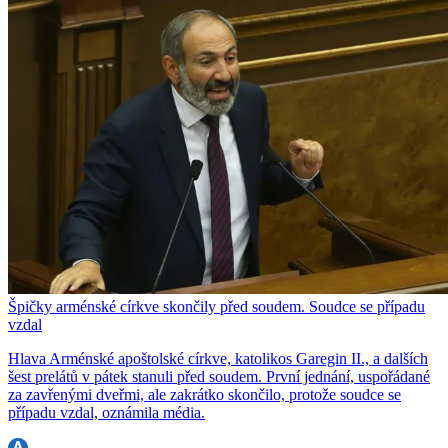
Špičky arménské církve skončily před soudem. Soudce se případu
vzdal
Hlava Arménské apoštolské církve, katolikos Garegin II., a dalších
šest prelátů v pátek stanuli před soudem. První jednání, uspořádané
za zavřenými dveřmi, ale zakrátko skončilo, protože soudce se
případu vzdal, oznámila média.