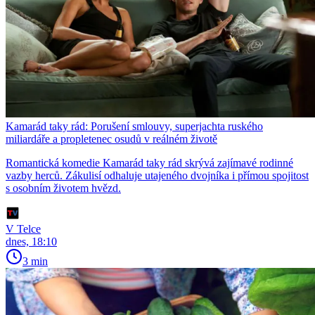
Kamarád taky rád: Porušení smlouvy, superjachta ruského
miliardáře a propletenec osudů v reálném životě
Romantická komedie Kamarád taky rád skrývá zajímavé rodinné
vazby herců. Zákulisí odhaluje utajeného dvojníka i přímou spojitost
s osobním životem hvězd.
V Telce
dnes, 18:10
3 min