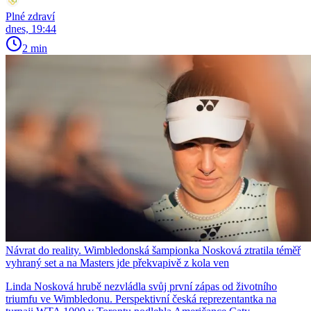
Plné zdraví
dnes, 19:44
2 min
Návrat do reality. Wimbledonská šampionka Nosková ztratila téměř
vyhraný set a na Masters jde překvapivě z kola ven
Linda Nosková hrubě nezvládla svůj první zápas od životního
triumfu ve Wimbledonu. Perspektivní česká reprezentantka na