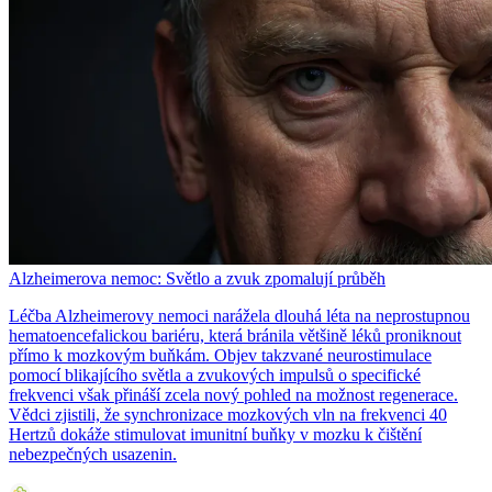
Alzheimerova nemoc: Světlo a zvuk zpomalují průběh
Léčba Alzheimerovy nemoci narážela dlouhá léta na neprostupnou
hematoencefalickou bariéru, která bránila většině léků proniknout
přímo k mozkovým buňkám. Objev takzvané neurostimulace
pomocí blikajícího světla a zvukových impulsů o specifické
frekvenci však přináší zcela nový pohled na možnost regenerace.
Vědci zjistili, že synchronizace mozkových vln na frekvenci 40
Hertzů dokáže stimulovat imunitní buňky v mozku k čištění
nebezpečných usazenin.