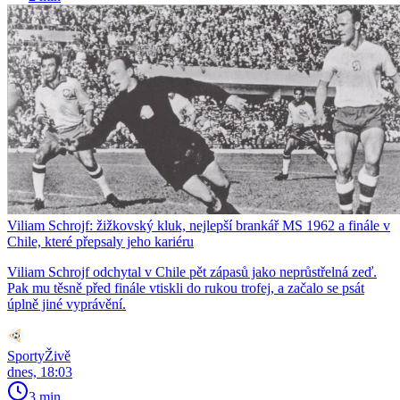
Viliam Schrojf: žižkovský kluk, nejlepší brankář MS 1962 a finále v
Chile, které přepsaly jeho kariéru
Viliam Schrojf odchytal v Chile pět zápasů jako neprůstřelná zeď.
Pak mu těsně před finále vtiskli do rukou trofej, a začalo se psát
úplně jiné vyprávění.
SportyŽivě
dnes, 18:03
3 min