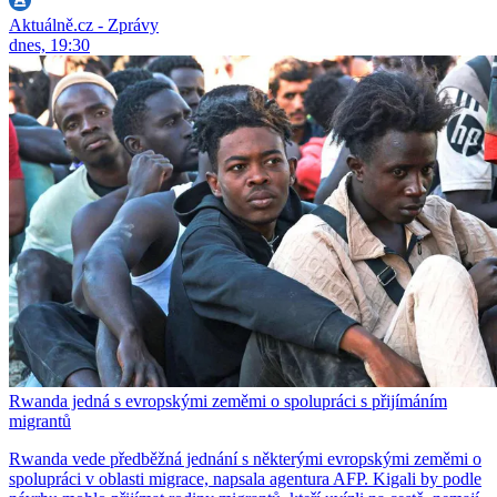
Aktuálně.cz - Zprávy
dnes, 19:30
Rwanda jedná s evropskými zeměmi o spolupráci s přijímáním
migrantů
Rwanda vede předběžná jednání s některými evropskými zeměmi o
spolupráci v oblasti migrace, napsala agentura AFP. Kigali by podle