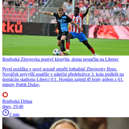
Brněnská Zbrojovka poprvé klopýtla, doma nestačila na Liberec
První porážku v nové sezoně utrpěli fotbalisté Zbrojovky Brno.
Nováček nejvyšší soutěže v páteční předehrávce 3. kola podlehl na
domácím stadionu Liberci 0:1. Hostům zajistil tři body gólem z 61.
minuty Patrik Dulay.
Brněnská Drbna
dnes, 19:40
2 min