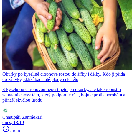
Okurky po kyselině citronové rostou do šířky i délky. Kdo ji přidá
do zálivky, sklízí baculaté plody celé léto
S kyselinou citronovou nepěstujete jen okurky, ale také robustní
zahradní ekosystém, který podporuje růst, bojuje proti chorobám a
přináší skvělou úrodu.
Chalupáři-Zahrádkáři
dnes, 18:10
2 min