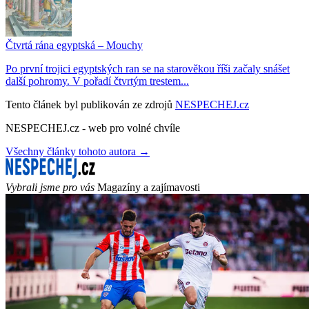
Čtvrtá rána egyptská – Mouchy
Po první trojici egyptských ran se na starověkou říši začaly snášet
další pohromy. V pořadí čtvrtým trestem...
Tento článek byl publikován ze zdrojů
NESPECHEJ.cz
NESPECHEJ.cz - web pro volné chvíle
Všechny články tohoto autora →
Vybrali jsme pro vás
Magazíny a zajímavosti