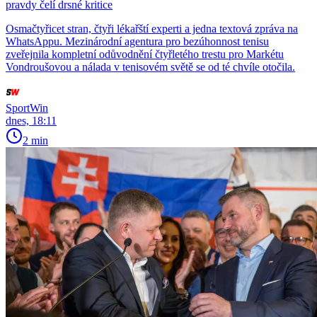
pravdy čelí drsné kritice
Osmačtyřicet stran, čtyři lékařští experti a jedna textová zpráva na
WhatsAppu. Mezinárodní agentura pro bezúhonnost tenisu
zveřejnila kompletní odůvodnění čtyřletého trestu pro Markétu
Vondroušovou a nálada v tenisovém světě se od té chvíle otočila.
SportWin
dnes, 18:11
2 min