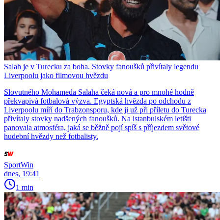
Salah je v Turecku za boha. Stovky fanoušků přivítaly legendu
Liverpoolu jako filmovou hvězdu
Slovutného Mohameda Salaha čeká nová a pro mnohé hodně
překvapivá fotbalová výzva. Egyptská hvězda po odchodu z
Liverpoolu míří do Trabzonsporu, kde ji už při příletu do Turecka
přivítaly stovky nadšených fanoušků. Na istanbulském letišti
panovala atmosféra, jaká se běžně pojí spíš s příjezdem světové
hudební hvězdy než fotbalisty.
SportWin
dnes, 19:41
1 min