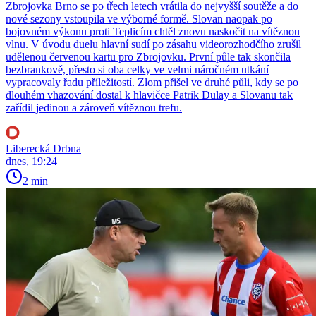
Zbrojovka Brno se po třech letech vrátila do nejvyšší soutěže a do
nové sezony vstoupila ve výborné formě. Slovan naopak po
bojovném výkonu proti Teplicím chtěl znovu naskočit na vítěznou
vlnu. V úvodu duelu hlavní sudí po zásahu videorozhodčího zrušil
udělenou červenou kartu pro Zbrojovku. První půle tak skončila
bezbrankově, přesto si oba celky ve velmi náročném utkání
vypracovaly řadu příležitostí. Zlom přišel ve druhé půli, kdy se po
dlouhém vhazování dostal k hlavičce Patrik Dulay a Slovanu tak
zařídil jedinou a zároveň vítěznou trefu.
Liberecká Drbna
dnes, 19:24
2 min