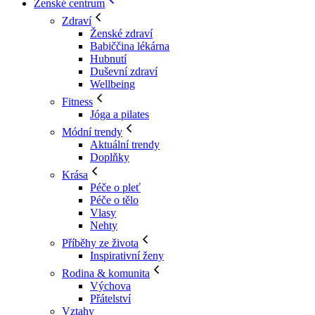
Ženské centrum
Zdraví
Ženské zdraví
Babiččina lékárna
Hubnutí
Duševní zdraví
Wellbeing
Fitness
Jóga a pilates
Módní trendy
Aktuální trendy
Doplňky
Krása
Péče o pleť
Péče o tělo
Vlasy
Nehty
Příběhy ze života
Inspirativní ženy
Rodina & komunita
Výchova
Přátelství
Vztahy