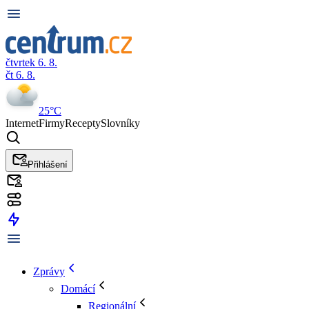
čtvrtek 6. 8.
čt 6. 8.
25°C
Internet
Firmy
Recepty
Slovníky
Přihlášení
Zprávy
Domácí
Regionální