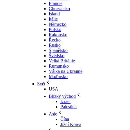
Francie
Chorvatsko
Island
Itálie
Německo
Polsko
Rakousko
Řecko
Rusko
Španělsko
Švédsko
Velká Británie
Rumunsko
Válka na Ukrajině
Maďarsko
Svět
USA
Blízký východ
Izrael
Palestina
Asie
Čína
Jižní Korea