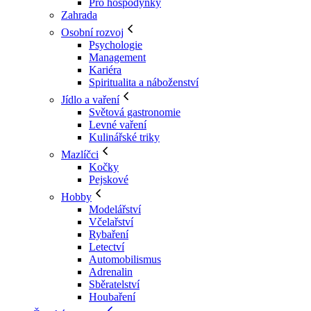
Pro hospodyňky
Zahrada
Osobní rozvoj
Psychologie
Management
Kariéra
Spiritualita a náboženství
Jídlo a vaření
Světová gastronomie
Levné vaření
Kulinářské triky
Mazlíčci
Kočky
Pejskové
Hobby
Modelářství
Včelařství
Rybaření
Letectví
Automobilismus
Adrenalin
Sběratelství
Houbaření