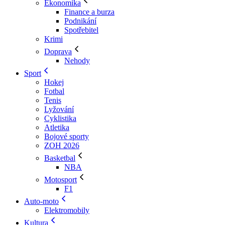
Ekonomika
Finance a burza
Podnikání
Spotřebitel
Krimi
Doprava
Nehody
Sport
Hokej
Fotbal
Tenis
Lyžování
Cyklistika
Atletika
Bojové sporty
ZOH 2026
Basketbal
NBA
Motosport
F1
Auto-moto
Elektromobily
Kultura