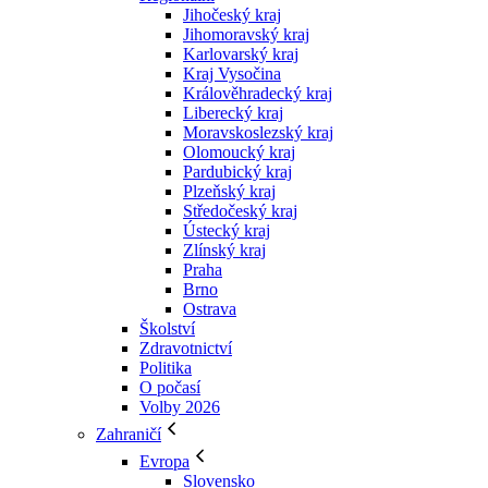
Jihočeský kraj
Jihomoravský kraj
Karlovarský kraj
Kraj Vysočina
Králověhradecký kraj
Liberecký kraj
Moravskoslezský kraj
Olomoucký kraj
Pardubický kraj
Plzeňský kraj
Středočeský kraj
Ústecký kraj
Zlínský kraj
Praha
Brno
Ostrava
Školství
Zdravotnictví
Politika
O počasí
Volby 2026
Zahraničí
Evropa
Slovensko