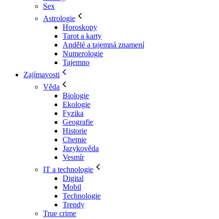
Sex
Astrologie
Horoskopy
Tarot a karty
Andělé a tajemná znamení
Numerologie
Tajemno
Zajímavosti
Věda
Biologie
Ekologie
Fyzika
Geografie
Historie
Chemie
Jazykověda
Vesmír
IT a technologie
Digital
Mobil
Technologie
Trendy
True crime