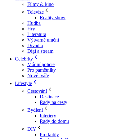
Filmy & kino
Televize
Reality show
Hudba
Hry
Literatura
Výtvarné umění
Divadlo
Digi a stream
Celebrity
Módní policie
Pro pamětníky
Nové tváře
Lifestyle
Cestování
Destinace
Rady na cesty
Bydlení
Interiery
Rady do domu
DIY
Pro kutily