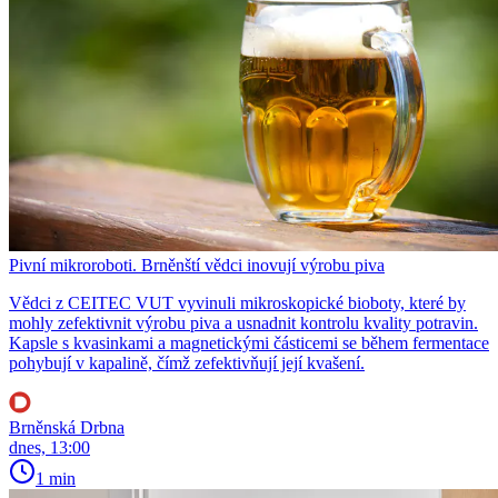
Pivní mikroroboti. Brněnští vědci inovují výrobu piva
Vědci z CEITEC VUT vyvinuli mikroskopické bioboty, které by
mohly zefektivnit výrobu piva a usnadnit kontrolu kvality potravin.
Kapsle s kvasinkami a magnetickými částicemi se během fermentace
pohybují v kapalině, čímž zefektivňují její kvašení.
Brněnská Drbna
dnes, 13:00
1 min