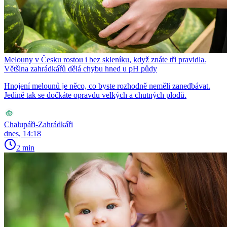
Melouny v Česku rostou i bez skleníku, když znáte tři pravidla.
Většina zahrádkářů dělá chybu hned u pH půdy
Hnojení melounů je něco, co byste rozhodně neměli zanedbávat.
Jedině tak se dočkáte opravdu velkých a chutných plodů.
Chalupáři-Zahrádkáři
dnes, 14:18
2 min