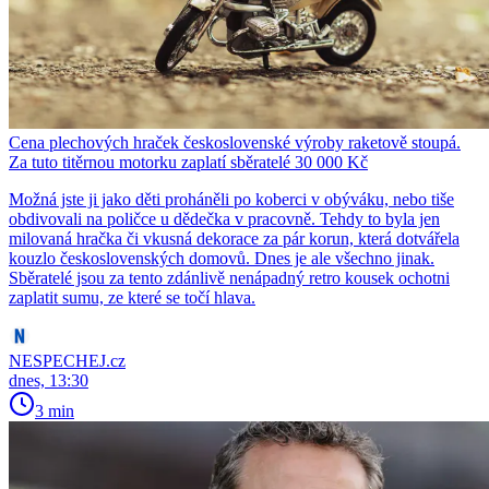
Cena plechových hraček československé výroby raketově stoupá.
Za tuto titěrnou motorku zaplatí sběratelé 30 000 Kč
Možná jste ji jako děti proháněli po koberci v obýváku, nebo tiše
obdivovali na poličce u dědečka v pracovně. Tehdy to byla jen
milovaná hračka či vkusná dekorace za pár korun, která dotvářela
kouzlo československých domovů. Dnes je ale všechno jinak.
Sběratelé jsou za tento zdánlivě nenápadný retro kousek ochotni
zaplatit sumu, ze které se točí hlava.
NESPECHEJ.cz
dnes, 13:30
3 min