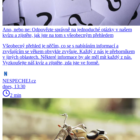
Ano, nebo ne: Odpovězte správně na jednoduché otázky v našem
kvízu a zjistěte, jak jste na tom s všeobecným přehledem
Všeobecný přehled je něčím, co se s nabíráním informací a
zvyšujícím se věkem obvykle zvyšuje. Každý z nás je přeborníkem
v jiných oblastech. Některé informace by ale měl mít každý z nás.
Vyzkoušejte náš kvíz a zjistěte, zda jste ve formě.
NESPECHEJ.cz
dnes, 13:30
2 min