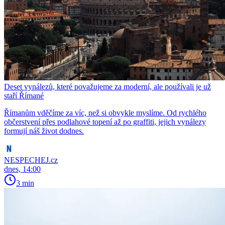
Deset vynálezů, které považujeme za moderní, ale používali je už
staří Římané
Římanům vděčíme za víc, než si obvykle myslíme. Od rychlého
občerstvení přes podlahové topení až po graffiti, jejich vynálezy
formují náš život dodnes.
NESPECHEJ.cz
dnes, 14:00
3 min