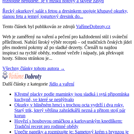
rozhodně nebudete. Je v mžiku hotový a skvěle zasytí
Řecký okurkový salát s fetou a dresinkem spojuje křupavé okurky,
slanou fetu a jemný jogurtový dresink do...
Tento článek byl publikován ze zdrojů
VařímeDobroty.cz
Web je zaměřený na vaření a pečení pro každodenní stůl i sváteční
příležitosti. Nabízí široký výběr receptů – od tradičních českých jídel
přes moderní pokrmy až po sladké dezerty. Čtenáři tu najdou
inspiraci na rychlé obědy, rodinné večeře i nápady, jak překvapit
hosty. Silnou stránkou je...
Všechny články tohoto autora →
Další články z kategorie
Jídlo a vaření
Křestné placky podle maminky jsou sladká i sytá připomínka
kuchyně, ve které se neplýtvalo
Okurky v hliněném hrnci s trochou octa vydrží i dva roky.
Starý trik, který většina zahrádkářů nezná a přitom stojí pár
korun
Hovězí s houbovou omáčkou a karlovarským knedlíkem:
Tradiční recept pro rodinné obědy
Upečte papriky a rozmixujte je: Sametový krém s brynzou je