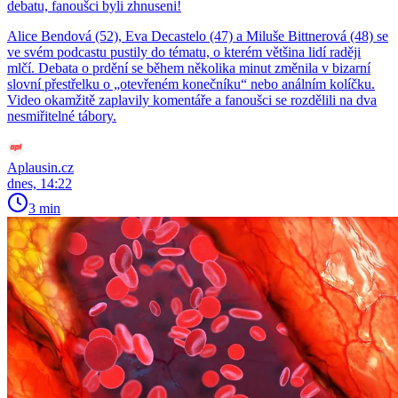
debatu, fanoušci byli zhnuseni!
Alice Bendová (52), Eva Decastelo (47) a Miluše Bittnerová (48) se
ve svém podcastu pustily do tématu, o kterém většina lidí raději
mlčí. Debata o prdění se během několika minut změnila v bizarní
slovní přestřelku o „otevřeném konečníku“ nebo análním kolíčku.
Video okamžitě zaplavily komentáře a fanoušci se rozdělili na dva
nesmiřitelné tábory.
Aplausin.cz
dnes, 14:22
3 min