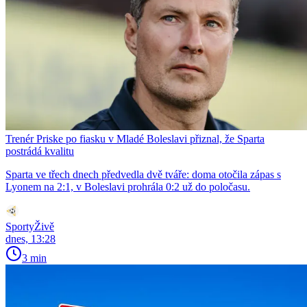
Trenér Priske po fiasku v Mladé Boleslavi přiznal, že Sparta
postrádá kvalitu
Sparta ve třech dnech předvedla dvě tváře: doma otočila zápas s
Lyonem na 2:1, v Boleslavi prohrála 0:2 už do poločasu.
SportyŽivě
dnes, 13:28
3 min