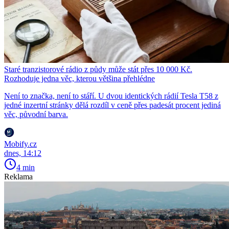
Staré tranzistorové rádio z půdy může stát přes 10 000 Kč.
Rozhoduje jedna věc, kterou většina přehlédne
Není to značka, není to stáří. U dvou identických rádií Tesla T58 z
jedné inzertní stránky dělá rozdíl v ceně přes padesát procent jediná
věc, původní barva.
Mobify.cz
dnes, 14:12
4 min
Reklama