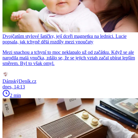
Dvojčatům stylové šatičky, její dceři magnetku na lednici. Lucie
popsala, jak tchyně dělá rozdíly mezi vnoučaty
Mezi snachou a tchyní to moc neklapalo už od začátku. Když se ale
narodila malá vnučka, zdálo se, že se jejich vztah začal ubírat lepším
směrem. Byl to však omyl.
DámskýDeník.cz
dnes, 14:13
2 min