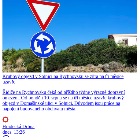
Kruhový objezd v Solnici na Rychnovsku se zítra na tři měsíce
uzavře
Řidiče na Rychnovsku čeká od příštího týdne výrazné dopravní
omezení. Od pondělí 10. srpna se na tři měsíce uzavře kruhový
objezd v Domašínské ulici v Solnici. Důvodem jsou práce na
napojení budovaného obchvatu města.
Hradecká Drbna
dnes, 13:26