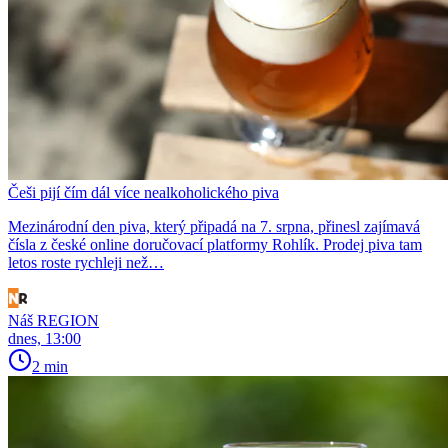
Češi pijí čím dál více nealkoholického piva
Mezinárodní den piva, který připadá na 7. srpna, přinesl zajímavá
čísla z české online doručovací platformy Rohlík. Prodej piva tam
letos roste rychleji než…
Náš REGION
dnes, 13:00
2 min