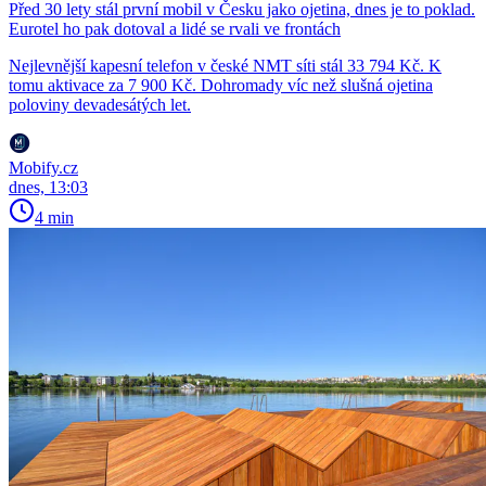
Před 30 lety stál první mobil v Česku jako ojetina, dnes je to poklad.
Eurotel ho pak dotoval a lidé se rvali ve frontách
Nejlevnější kapesní telefon v české NMT síti stál 33 794 Kč. K
tomu aktivace za 7 900 Kč. Dohromady víc než slušná ojetina
poloviny devadesátých let.
Mobify.cz
dnes, 13:03
4 min