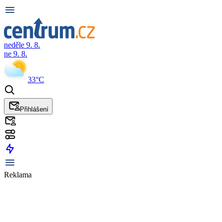
neděle 9. 8.
ne 9. 8.
33°C
Přihlášení
Reklama