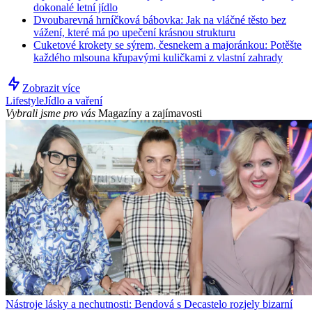
dokonalé letní jídlo
Dvoubarevná hrníčková bábovka: Jak na vláčné těsto bez
vážení, které má po upečení krásnou strukturu
Cuketové krokety se sýrem, česnekem a majoránkou: Potěšte
každého mlsouna křupavými kuličkami z vlastní zahrady
Zobrazit více
Lifestyle
Jídlo a vaření
Vybrali jsme pro vás
Magazíny a zajímavosti
Nástroje lásky a nechutnosti: Bendová s Decastelo rozjely bizarní