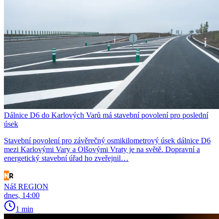
Dálnice D6 do Karlových Varů má stavební povolení pro poslední
úsek
Stavební povolení pro závěrečný osmikilometrový úsek dálnice D6
mezi Karlovými Vary a Olšovými Vraty je na světě. Dopravní a
energetický stavební úřad ho zveřejnil…
Náš REGION
dnes, 14:00
1 min