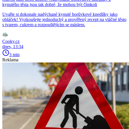
kynutého těsta jsou tak dobré, že mohou být čímkoli
Uvařte si dokonale nadýchané kynuté borůvkové knedlíky jako
obláček! Vyzkoušejte jednoduchý a prověřený recept na vláčné těsto
s tvarem, cukrem a rozpouštějícím se máslem.
Cooky.cz
dnes, 13:34
3 min
Reklama