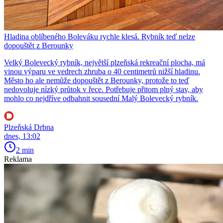
Hladina oblíbeného Boleváku rychle klesá. Rybník teď nelze
dopouštět z Berounky
Velký Bolevecký rybník, největší plzeňská rekreační plocha, má
vinou výparu ve vedrech zhruba o 40 centimetrů nižší hladinu.
Město ho ale nemůže dopouštět z Berounky, protože to teď
nedovoluje nízký průtok v řece. Potřebuje přitom plný stav, aby
mohlo co nejdříve odbahnit sousední Malý Bolevecký rybník.
Plzeňská Drbna
dnes, 13:02
2 min
Reklama