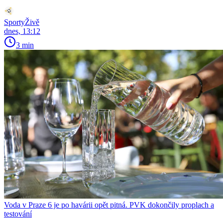
SportyŽivě
dnes, 13:12
3 min
Voda v Praze 6 je po havárii opět pitná. PVK dokončily proplach a
testování