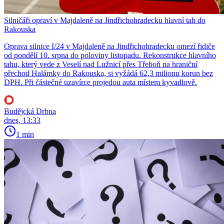
Silničáři opraví v Majdaleně na Jindřichohradecku hlavní tah do
Rakouska
Oprava silnice I/24 v Majdaleně na Jindřichohradecku omezí řidiče
od pondělí 10. srpna do poloviny listopadu. Rekonstrukce hlavního
tahu, který vede z Veselí nad Lužnicí přes Třeboň na hraniční
přechod Halámky do Rakouska, si vyžádá 62,3 milionu korun bez
DPH. Při částečné uzavírce projedou auta místem kyvadlově.
Budějcká Drbna
dnes, 13:33
1 min