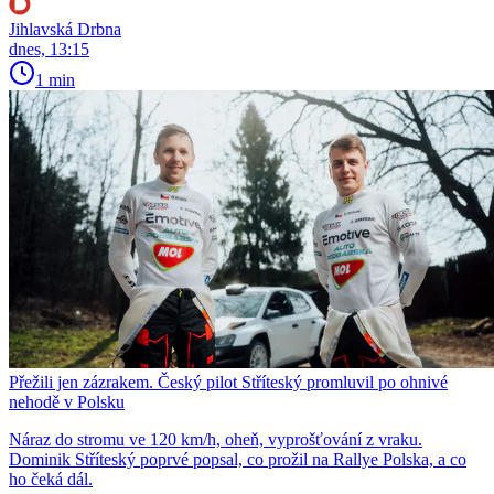
Jihlavská Drbna
dnes, 13:15
1 min
Přežili jen zázrakem. Český pilot Stříteský promluvil po ohnivé
nehodě v Polsku
Náraz do stromu ve 120 km/h, oheň, vyprošťování z vraku.
Dominik Stříteský poprvé popsal, co prožil na Rallye Polska, a co
ho čeká dál.