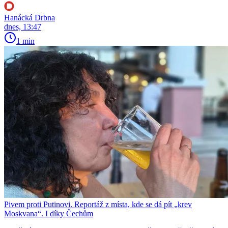
Hanácká Drbna
dnes, 13:47
1 min
Pivem proti Putinovi. Reportáž z místa, kde se dá pít „krev
Moskvana“. I díky Čechům