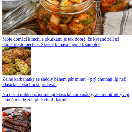
Moje domácí kimchi s okurkami je tak dobré, že kysané zelí už
doma nikdo nechce. Skvělé k masu i jen tak samotné
Zelné karbanátky se snědly během pár minut – prý chutnají líp než
klasické a všichni si přidávali
Na první pohled připomínají klasické karbanátky, ale uvnitř ukrývají
jemné mladé zelí plné chuti. Jakmile...