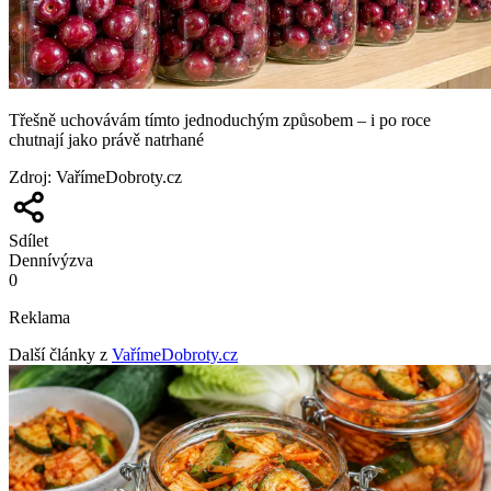
Třešně uchovávám tímto jednoduchým způsobem – i po roce
chutnají jako právě natrhané
Zdroj
:
VařímeDobroty.cz
Sdílet
Denní
výzva
0
Reklama
Další články z
VařímeDobroty.cz