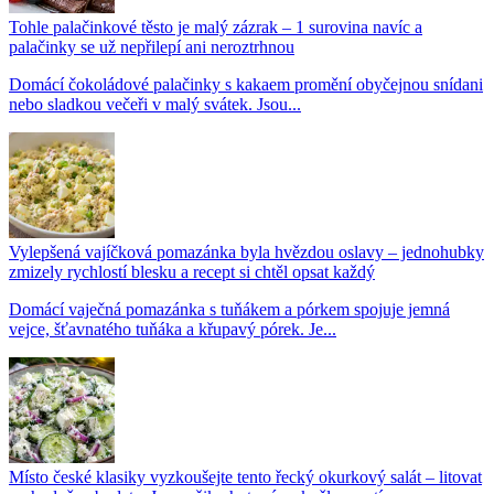
Tohle palačinkové těsto je malý zázrak – 1 surovina navíc a
palačinky se už nepřilepí ani neroztrhnou
Domácí čokoládové palačinky s kakaem promění obyčejnou snídani
nebo sladkou večeři v malý svátek. Jsou...
Vylepšená vajíčková pomazánka byla hvězdou oslavy – jednohubky
zmizely rychlostí blesku a recept si chtěl opsat každý
Domácí vaječná pomazánka s tuňákem a pórkem spojuje jemná
vejce, šťavnatého tuňáka a křupavý pórek. Je...
Místo české klasiky vyzkoušejte tento řecký okurkový salát – litovat