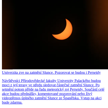
Univerzita zve na zatmění Slunce. Pozorovat se budou i Perseidy
Návštěvníci Přírodovědecké fakulty Univerzity Palackého budou
moci z její terasy ve středu sledovat částečné zatmění Slunce. Po
setmění potom přijde na řadu meteorický roj Perseidy. Součástí celé
akce budou přednášky, komentované pozorování nebo živý
videopřenos úplného zatmění Slunce ze Španělska. Vstup na akci
bude zdarma.