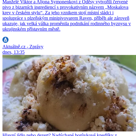
Manželé Viktor a Aljona Symonenkovi z Oděsy vytvořili červené
pivo z bizarních ingrediencí s provokativním názvem „Moskalova
krev v českém stylu“. Za jeho vznikem stojí místní sládci i
spolupráce s plzeňským minipivovarem Raven, příběh ale zároveň
ukazuje, jak velká válka proměnila podnikání rodinného byznysu v
ukrajinském přístavním městě.
Aktuálně.cz - Zprávy
dnes, 13:35
Hlavní jídlo nebo dezert? Nadýchané borůvkové knedlíky z