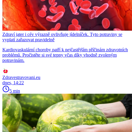
Zdraví jater i cév výrazně ovlivňuje jídelníček. Tyto potraviny se
vyplatí zařazovat pravidelně
Kardiovaskulární choroby patří k nejčastějším příčinám zdravotních
problémů. Pročistěte si své tepny včas díky vhodně zvoleným
potravinám.
Zdravestravovani.eu
dnes, 14:22
5 min