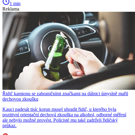
1 min
Reklama
Řidič kamionu se zahraničními značkami na dálnici úmyslně mařil
dechovou zkoušku
Kauci padesát tisíc korun musel uhradit řidič, u kterého byla
pozitivní orientační dechová zkouška na alkohol, odborné měření
ale nebylo možné provést. Policisté mu také zadrželi řidičský
průkaz.