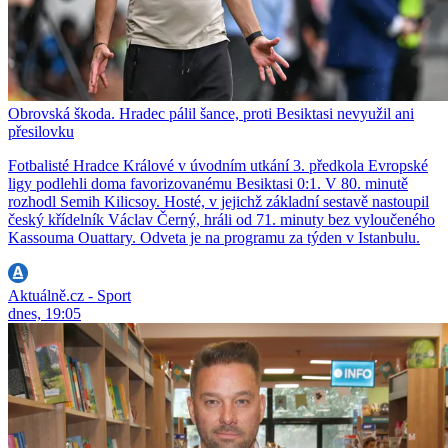
Obrovská škoda. Hradec pálil šance, proti Besiktasi nevyužil ani
přesilovku
Fotbalisté Hradce Králové v úvodním utkání 3. předkola Evropské
ligy podlehli doma favorizovanému Besiktasi 0:1. V 80. minutě
rozhodl Semih Kilicsoy. Hosté, v jejichž základní sestavě nastoupil
český křídelník Václav Černý, hráli od 71. minuty bez vyloučeného
Kassouma Ouattary. Odveta je na programu za týden v Istanbulu.
Aktuálně.cz - Sport
dnes, 19:05