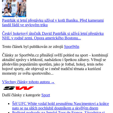
Pastrňák si letní přestávku užíval v kotli Baníku. Před kamerami
fandil řádil ve stylovém triku
Český hokejový útočník David Pastrňák si užívá letní přestávku
NHL v rodné zemi. Opora amerického Bostonu...
Tento článek byl publikován ze zdrojů
SportWin
Články ze SportWin.cz přinášejí svěží pohled na sport – kombinují
aktuální zprávy s lehkostí, nadsázkou i špetkou zábavy. Věnují se
především populárním sportům, jako je fotbal, hokej, tenis nebo
bojové sporty, ale objevují se i méně tradiční témata a kuriózní
momenty ze světa sportovního...
Všechny články tohoto autora →
Další články z kategorie
Sport
Šéf UFC White vzdal hold zesnulému Nascimentovi a krátce
nato se na sítích pochlubil doutníkem a skvělým dnem
Podivné podvody na ženské Tour de France. Závodnice si