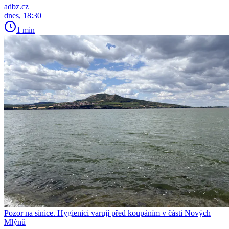
adbz.cz
dnes, 18:30
1 min
Pozor na sinice. Hygienici varují před koupáním v části Nových
Mlýnů