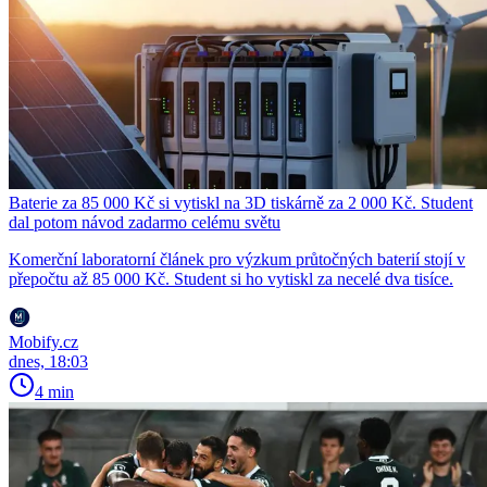
Baterie za 85 000 Kč si vytiskl na 3D tiskárně za 2 000 Kč. Student
dal potom návod zadarmo celému světu
Komerční laboratorní článek pro výzkum průtočných baterií stojí v
přepočtu až 85 000 Kč. Student si ho vytiskl za necelé dva tisíce.
Mobify.cz
dnes, 18:03
4 min