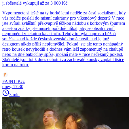
ji sběratelé vykupují až za 3 000 Kč
Vzpomenete si ještě na ty horké letní neděle za časů socialismu, kdy
vás rodiče poslali do místní cukrárny pro víkendový dezert? V ruce
jste svírali zvláštní, překvapivě těžkou nádobu s korkovým špuntem
a cestou zpátky jste museli pořádně utíkat, aby se obsah uvnitř
neproměnil v tekutou katastrofu. Tehdy to byla naprosto běžná
součást snad každé československé domácnosti, nad jejímž
designem nikdo příliš nepřemýšlel. Pokud jste ale tento nenápadný
retro kousek nevyhodili a dodnes vám leží zapomenutý na chalupě
nebo na dně babiččiny spíže, možná máte v ruce nečekaný poklad.
Sběratelé jsou totiž dnes ochotni za zachovalé kousky zaplatit tisíce
korun na ruku.
FAJNTIP.cz
dnes, 17:30
3 min