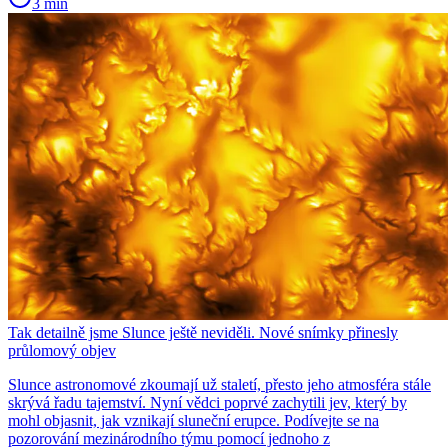
3 min
Tak detailně jsme Slunce ještě neviděli. Nové snímky přinesly
průlomový objev
Slunce astronomové zkoumají už staletí, přesto jeho atmosféra stále
skrývá řadu tajemství. Nyní vědci poprvé zachytili jev, který by
mohl objasnit, jak vznikají sluneční erupce. Podívejte se na
pozorování mezinárodního týmu pomocí jednoho z