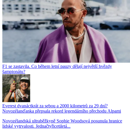
F1 se zastavila. Co během letní pauzy dělají největší hvězdy
šampionátu?
Everest dvanáctkrát za sebou a 2000 kilometrů za 29 dní?
Novozélanďanka přepsala rekord legendárního přechodu Alpami
Novozélandská ultraběžkyně Sophie Woodsová posunula hranice
lidské vytrvalosti. Jednačtyřicetiletá...