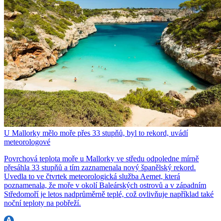
U Mallorky mělo moře přes 33 stupňů, byl to rekord, uvádí
meteorologové
Povrchová teplota moře u Mallorky ve středu odpoledne mírně
přesáhla 33 stupňů a tím zaznamenala nový španělský rekord.
Uvedla to ve čtvrtek meteorologická služba Aemet, která
poznamenala, že moře v okolí Baleárských ostrovů a v západním
Středomoří je letos nadprůměrně teplé, což ovlivňuje například také
noční teploty na pobřeží.