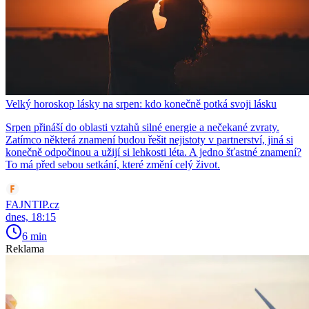
Velký horoskop lásky na srpen: kdo konečně potká svoji lásku
Srpen přináší do oblasti vztahů silné energie a nečekané zvraty.
Zatímco některá znamení budou řešit nejistoty v partnerství, jiná si
konečně odpočinou a užijí si lehkosti léta. A jedno šťastné znamení?
To má před sebou setkání, které změní celý život.
FAJNTIP.cz
dnes, 18:15
6 min
Reklama