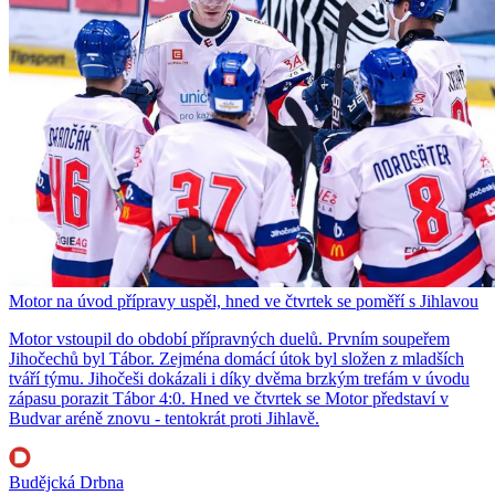
Motor na úvod přípravy uspěl, hned ve čtvrtek se poměří s Jihlavou
Motor vstoupil do období přípravných duelů. Prvním soupeřem
Jihočechů byl Tábor. Zejména domácí útok byl složen z mladších
tváří týmu. Jihočeši dokázali i díky dvěma brzkým trefám v úvodu
zápasu porazit Tábor 4:0. Hned ve čtvrtek se Motor představí v
Budvar aréně znovu - tentokrát proti Jihlavě.
Budějcká Drbna