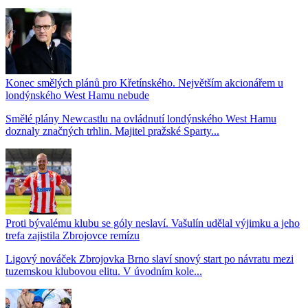
Konec smělých plánů pro Křetínského. Největším akcionářem u
londýnského West Hamu nebude
Smělé plány Newcastlu na ovládnutí londýnského West Hamu
doznaly značných trhlin. Majitel pražské Sparty...
Proti bývalému klubu se góly neslaví. Vašulín udělal výjimku a jeho
trefa zajistila Zbrojovce remízu
Ligový nováček Zbrojovka Brno slaví snový start po návratu mezi
tuzemskou klubovou elitu. V úvodním kole...