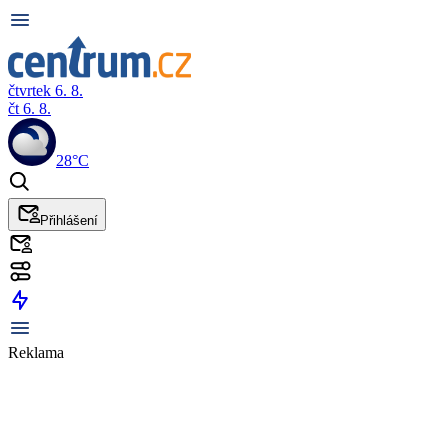
čtvrtek 6. 8.
čt 6. 8.
28°C
Přihlášení
Reklama