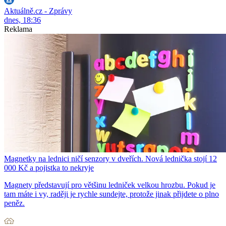
Aktuálně.cz - Zprávy
dnes, 18:36
Reklama
Magnetky na lednici ničí senzory v dveřích. Nová lednička stojí 12
000 Kč a pojistka to nekryje
Magnety představují pro většinu ledniček velkou hrozbu. Pokud je
tam máte i vy, raději je rychle sundejte, protože jinak přijdete o plno
peněz.