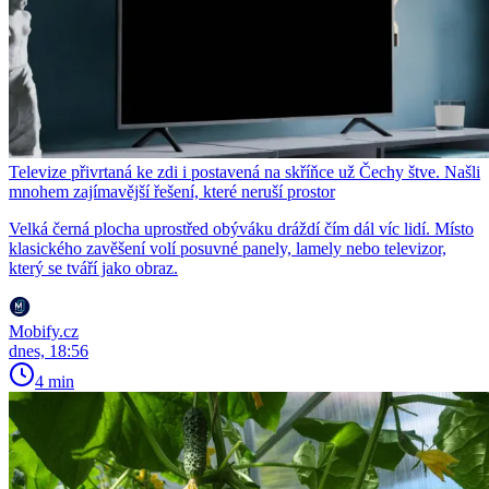
Televize přivrtaná ke zdi i postavená na skříňce už Čechy štve. Našli
mnohem zajímavější řešení, které neruší prostor
Velká černá plocha uprostřed obýváku dráždí čím dál víc lidí. Místo
klasického zavěšení volí posuvné panely, lamely nebo televizor,
který se tváří jako obraz.
Mobify.cz
dnes, 18:56
4 min