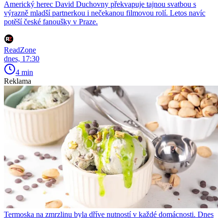
Americký herec David Duchovny překvapuje tajnou svatbou s
výrazně mladší partnerkou i nečekanou filmovou rolí. Letos navíc
potěší české fanoušky v Praze.
ReadZone
dnes, 17:30
4 min
Reklama
Termoska na zmrzlinu byla dříve nutností v každé domácnosti. Dnes