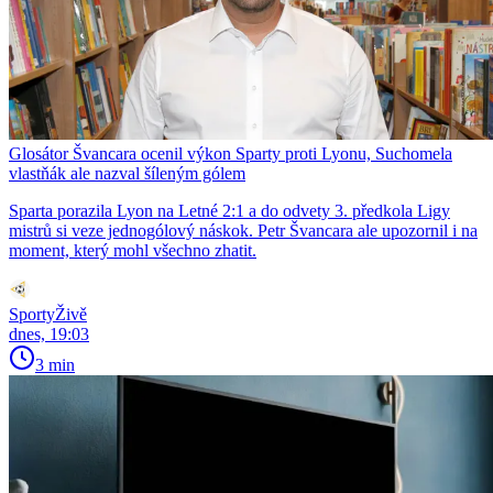
Glosátor Švancara ocenil výkon Sparty proti Lyonu, Suchomela
vlastňák ale nazval šíleným gólem
Sparta porazila Lyon na Letné 2:1 a do odvety 3. předkola Ligy
mistrů si veze jednogólový náskok. Petr Švancara ale upozornil i na
moment, který mohl všechno zhatit.
SportyŽivě
dnes, 19:03
3 min