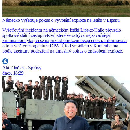
Německo vyšetřuje pokus o vyvolání exploze na letišti v Lipsku
Vyšetřování incidentu na německém letišti Lipsko/Halle převzalo
spolkové státní zastupitelství, které se zabývá nejzávažnější
kriminalitou týkající se například ohrožení bezpečnosti. Informovala
o tom ve čtvrtek agentura DPA. Úřad se sídlem v Karlsruhe má
podle agentury podezření na úmyslný pokus o způsobení exploze.
Aktuálně.cz - Zprávy
dnes, 18:29