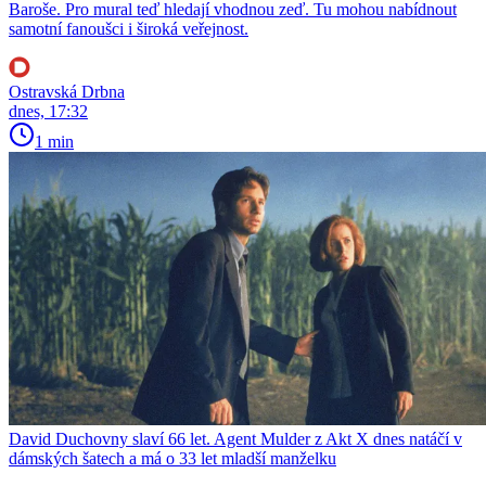
Baroše. Pro mural teď hledají vhodnou zeď. Tu mohou nabídnout
samotní fanoušci i široká veřejnost.
Ostravská Drbna
dnes, 17:32
1 min
David Duchovny slaví 66 let. Agent Mulder z Akt X dnes natáčí v
dámských šatech a má o 33 let mladší manželku