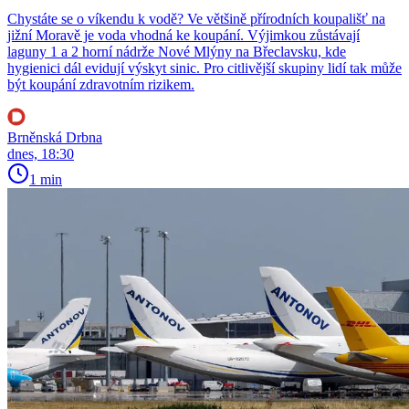
Chystáte se o víkendu k vodě? Ve většině přírodních koupališť na
jižní Moravě je voda vhodná ke koupání. Výjimkou zůstávají
laguny 1 a 2 horní nádrže Nové Mlýny na Břeclavsku, kde
hygienici dál evidují výskyt sinic. Pro citlivější skupiny lidí tak může
být koupání zdravotním rizikem.
Brněnská Drbna
dnes, 18:30
1 min