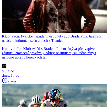
Klub rváčů: Fyzické napadení, uštípnutý zub Brada Pitta, tajemství
natáčení intimních scén a dech z Titanicu
Kultovní film Klub rváčů s Bradem Pittem skrývá překvapivé
zákulisí. Natáčení provázely hádky se studiem, skutečné rány i
náročné úpravy hereckých těl.
V Telce
dnes, 17:50
4 min