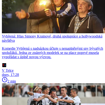
Vybíjená: Hlas Simony Krainové, druhá spolupráce a hollywoodská
návštěva
Komedie Vybíjená s nadsázkou účtuje s nenaplněnými sny bývalých
spolužáků. Jedna ze známých modelek se na place poprvé musela
vypořádat s úplně novou výzvou.
V Telce
dnes, 17:28
2 min