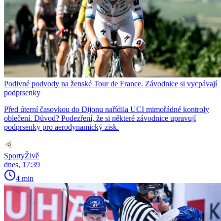
Podivné podvody na ženské Tour de France. Závodnice si vycpávají
podprsenky
Před úterní časovkou do Dijonu nařídila UCI mimořádné kontroly
oblečení. Důvod? Podezření, že si některé závodnice upravují
podprsenky pro aerodynamický zisk.
SportyŽivě
dnes, 17:39
4 min