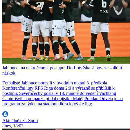
Jablonec má nakročeno k postupu. Do Lotyšska si poveze solidní
náskok
Fotbalisté Jablonce porazili v úvodním utkání 3. předkola
Konferenční ligy RFS Riga doma 2:0 a výrazně se přiblížili k
postupu. Severočechy poslal v 18. minutě do vedení Vachtang
Čanturišvili a po pauze přidal pojistku Matěj Polidar. Odveta je na
programu za týden na stadionu lídra lotyšské ligy.
Aktuálně.cz - Sport
dnes, 18:03