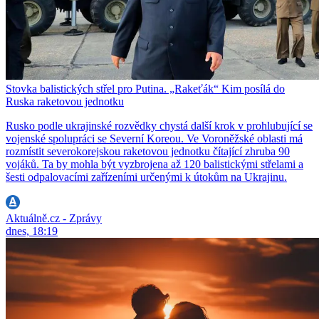
Stovka balistických střel pro Putina. „Rakeťák“ Kim posílá do
Ruska raketovou jednotku
Rusko podle ukrajinské rozvědky chystá další krok v prohlubující se
vojenské spolupráci se Severní Koreou. Ve Voroněžské oblasti má
rozmístit severokorejskou raketovou jednotku čítající zhruba 90
vojáků. Ta by mohla být vyzbrojena až 120 balistickými střelami a
šesti odpalovacími zařízeními určenými k útokům na Ukrajinu.
Aktuálně.cz - Zprávy
dnes, 18:19