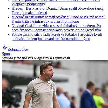
vycpávají podprsenky
Hradec - Besiktas 0:0. Domácí Umar spálil obrovskou šanci,
Turci jdou ale do deseti
V české lize tři kluby nemají osvětlení, jinde se v zimě netopí.
Kania kritizuje infrastrukturu za 770 milionů
Novinář Českého rozhlasu se stal fotbalovým trenérem. Po
necelém roce u dorostenek Slavie povede druholigový tým
Policie zasahovala v sídle korejské fotbalové asociace kvůli
podezření kolem jmenování trenéra národního týmu
Zobrazit více
Sport
Vybrali jsme pro vás
Magazíny a zajímavosti