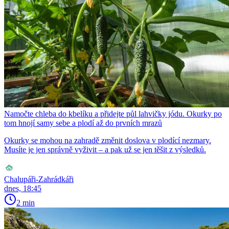
Namočte chleba do kbelíku a přidejte půl lahvičky jódu. Okurky po
tom hnojí samy sebe a plodí až do prvních mrazů
Okurky se mohou na zahradě změnit doslova v plodící nezmary.
Musíte je jen správně vyživit – a pak už se jen těšit z výsledků.
Chalupáři-Zahrádkáři
dnes, 18:45
2 min