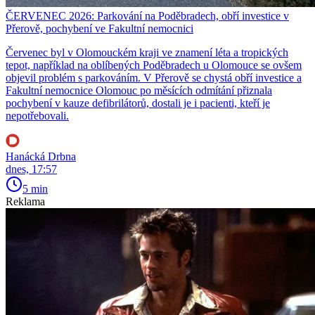
ČERVENEC 2026: Parkování na Poděbradech, obří investice v
Přerově, pochybení ve Fakultní nemocnici
Červenec byl v Olomouckém kraji ve znamení léta a tropických
tepot, například na oblíbených Poděbradech u Olomouce se ovšem
objevil problém s parkováním. V Přerově se chystá obří investice a
Fakultní nemocnice Olomouc po měsících odmítání přiznala
pochybení v kauze defibrilátorů, dostali je i pacienti, kteří je
nepotřebovali.
Hanácká Drbna
dnes, 17:57
5 min
Reklama