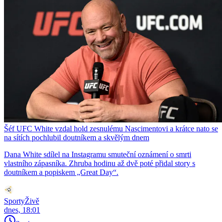
Šéf UFC White vzdal hold zesnulému Nascimentovi a krátce nato se
na sítích pochlubil doutníkem a skvělým dnem
Dana White sdílel na Instagramu smuteční oznámení o smrti
vlastního zápasníka. Zhruba hodinu až dvě poté přidal story s
doutníkem a popiskem „Great Day“.
SportyŽivě
dnes, 18:01