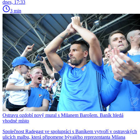
dnes, 17:33
3 min
Ostravu ozdobí nový mural s Milanem Barošem. Baník hledá
vhodné místo
Společnost Radegast ve spolupráci s Baníkem vytvoří v ostravských
ulicích malbu, která připomene bývalého reprezentanta Milana