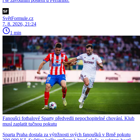
i se závodním postem u Ferrariho.
SvětFormule.cz
7. 8. 2026, 21:24
1 min
Fanoušci fotbalové Sparty předvedli nepochopitelné chování. Klub
musí zaplatit tučnou pokutu
Sparta Praha dostala za výtržnosti svých fanoušků v Brně pokutu