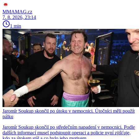
MMAMAG.cz
7. 8. 2026, 23:14
1 min
Jaromír Soukup skončil po útoku v nemocnici. Útočníci měli použít
pálku
Jaromír Soukup skončil po středečním napadení v nemocnici. Podle
dalších informací musel podstoupit operaci a policie nyní zjišťuje,
kdo za útokem stál a co bylo jeho motivem.