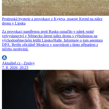
Protiruská hysterie a provokace z Kyjeva, reaguje Kreml na nález
dronu v Lipsku
Za provokaci namířenou proti Rusku označilo v pátek ruské
velvyslanectví v Německu úterní nález dronu s výbušninou na
východoněmeckém letišti Lipsko/Halle. Informuje o tom agentura
DPA. Berlín oficiálně Moskvu v souvislosti s tímto případem z
ničeho neobvinil.
Aktuálně.cz - Zprávy
7. 8. 2026, 20:23