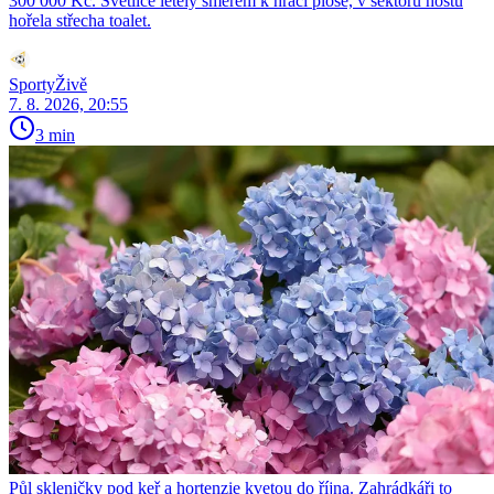
300 000 Kč. Světlice letěly směrem k hrací ploše, v sektoru hostů
hořela střecha toalet.
SportyŽivě
7. 8. 2026, 20:55
3 min
Půl skleničky pod keř a hortenzie kvetou do října. Zahrádkáři to