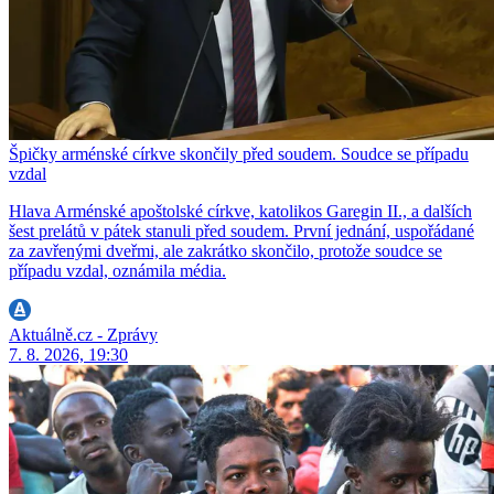
Špičky arménské církve skončily před soudem. Soudce se případu
vzdal
Hlava Arménské apoštolské církve, katolikos Garegin II., a dalších
šest prelátů v pátek stanuli před soudem. První jednání, uspořádané
za zavřenými dveřmi, ale zakrátko skončilo, protože soudce se
případu vzdal, oznámila média.
Aktuálně.cz - Zprávy
7. 8. 2026, 19:30