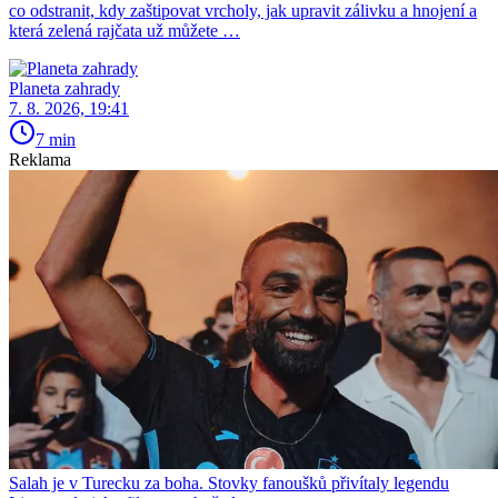
co odstranit, kdy zaštipovat vrcholy, jak upravit zálivku a hnojení a
která zelená rajčata už můžete …
Planeta zahrady
7. 8. 2026, 19:41
7 min
Reklama
Salah je v Turecku za boha. Stovky fanoušků přivítaly legendu