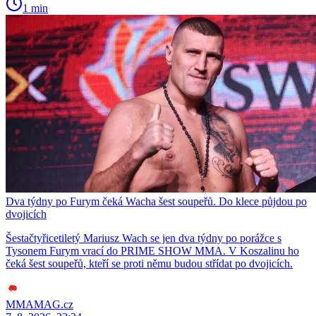
1 min
Dva týdny po Furym čeká Wacha šest soupeřů. Do klece půjdou po
dvojicích
Šestačtyřicetiletý Mariusz Wach se jen dva týdny po porážce s
Tysonem Furym vrací do PRIME SHOW MMA. V Koszalinu ho
čeká šest soupeřů, kteří se proti němu budou střídat po dvojicích.
MMAMAG.cz