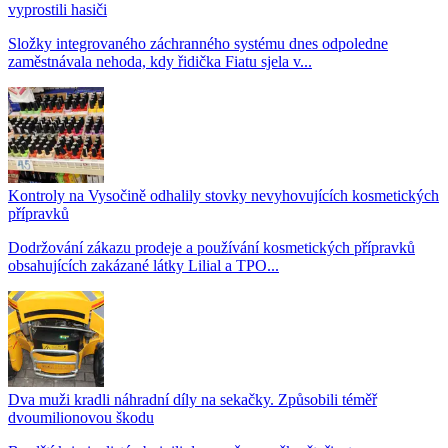
vyprostili hasiči
Složky integrovaného záchranného systému dnes odpoledne
zaměstnávala nehoda, kdy řidička Fiatu sjela v...
Kontroly na Vysočině odhalily stovky nevyhovujících kosmetických
přípravků
Dodržování zákazu prodeje a používání kosmetických přípravků
obsahujících zakázané látky Lilial a TPO...
Dva muži kradli náhradní díly na sekačky. Způsobili téměř
dvoumilionovou škodu