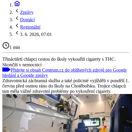
Zprávy
Domácí
Regionální
3. 6. 2026, 07:01
1 min
Třináctiletí chlapci cestou do školy vykouřili cigarety s THC.
Skončili v nemocnici
Přidejte si obsah Centrum.cz do oblíbených zdrojů pro Google
hledání a Google zprávy
Zdravotnická záchranná služba a také policisté vyjížděli v pondělí 1.
června před osmou ráno do školy na Chotěbořsku. Trojice chlapců
tam měla vážné zdravotní problémy po vykouření cigarety.