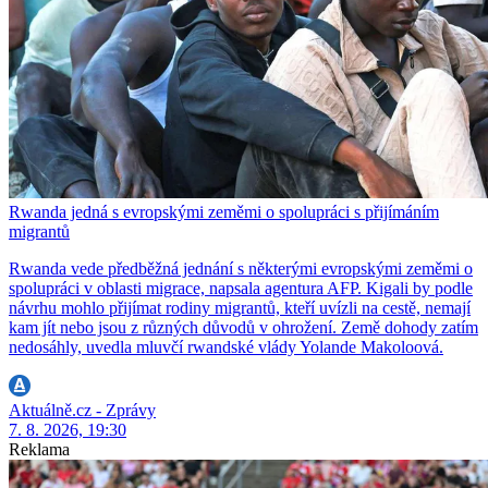
Rwanda jedná s evropskými zeměmi o spolupráci s přijímáním
migrantů
Rwanda vede předběžná jednání s některými evropskými zeměmi o
spolupráci v oblasti migrace, napsala agentura AFP. Kigali by podle
návrhu mohlo přijímat rodiny migrantů, kteří uvízli na cestě, nemají
kam jít nebo jsou z různých důvodů v ohrožení. Země dohody zatím
nedosáhly, uvedla mluvčí rwandské vlády Yolande Makoloová.
Aktuálně.cz - Zprávy
7. 8. 2026, 19:30
Reklama