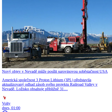
Nový objev v Nevadě může posílit surovinovou soběstačnost USA
Americká společnost 3 Proton Lithium (3PL) představila
aktualizovaný odhad zásob svého projektu Railroad Valley v
Nevadě. Ložisko obsahuje přibližně 31…
Volty
dnes, 01:00