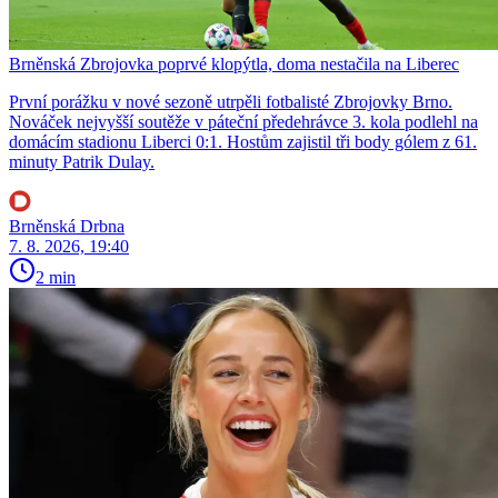
Brněnská Zbrojovka poprvé klopýtla, doma nestačila na Liberec
První porážku v nové sezoně utrpěli fotbalisté Zbrojovky Brno.
Nováček nejvyšší soutěže v páteční předehrávce 3. kola podlehl na
domácím stadionu Liberci 0:1. Hostům zajistil tři body gólem z 61.
minuty Patrik Dulay.
Brněnská Drbna
7. 8. 2026, 19:40
2 min