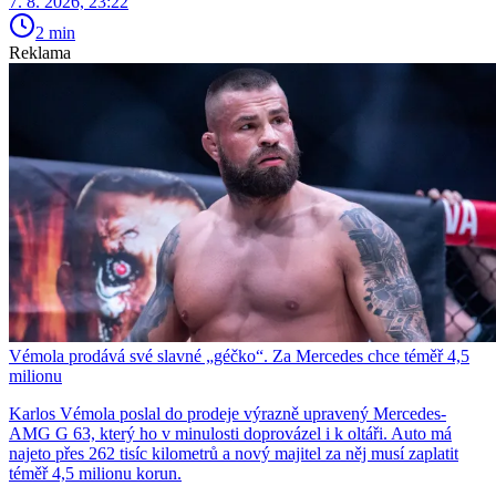
7. 8. 2026, 23:22
2 min
Reklama
Vémola prodává své slavné „géčko“. Za Mercedes chce téměř 4,5
milionu
Karlos Vémola poslal do prodeje výrazně upravený Mercedes-
AMG G 63, který ho v minulosti doprovázel i k oltáři. Auto má
najeto přes 262 tisíc kilometrů a nový majitel za něj musí zaplatit
téměř 4,5 milionu korun.