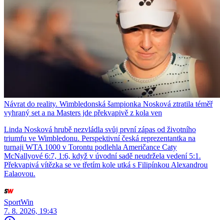
Návrat do reality. Wimbledonská šampionka Nosková ztratila téměř
vyhraný set a na Masters jde překvapivě z kola ven
Linda Nosková hrubě nezvládla svůj první zápas od životního
triumfu ve Wimbledonu. Perspektivní česká reprezentantka na
turnaji WTA 1000 v Torontu podlehla Američance Caty
McNallyové 6:7, 1:6, když v úvodní sadě neudržela vedení 5:1.
Překvapivá vítězka se ve třetím kole utká s Filipínkou Alexandrou
Ealaovou.
SportWin
7. 8. 2026, 19:43