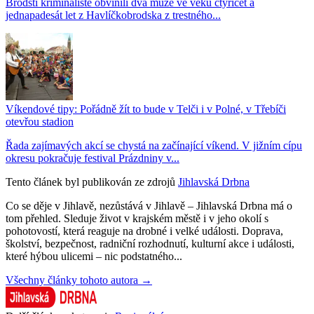
Brodští kriminalisté obvinili dva muže ve věku čtyřicet a
jednapadesát let z Havlíčkobrodska z trestného...
Víkendové tipy: Pořádně žít to bude v Telči i v Polné, v Třebíči
otevřou stadion
Řada zajímavých akcí se chystá na začínající víkend. V jižním cípu
okresu pokračuje festival Prázdniny v...
Tento článek byl publikován ze zdrojů
Jihlavská Drbna
Co se děje v Jihlavě, nezůstává v Jihlavě – Jihlavská Drbna má o
tom přehled. Sleduje život v krajském městě i v jeho okolí s
pohotovostí, která reaguje na drobné i velké události. Doprava,
školství, bezpečnost, radniční rozhodnutí, kulturní akce i události,
které hýbou ulicemi – nic podstatného...
Všechny články tohoto autora →