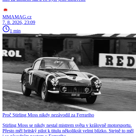
MMAMAG.cz
7. 8. 2026, 23:09
1 min
Proč Stirling Moss nikdy nezávodil za Ferrariho
Stirling Moss se nikdy nestal mistrem světa v královně motorsportu.
Přesto měl britský pilot k titulu několikrát velmi blízko. Stejně to měl