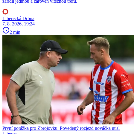
zařídil jedinou a zároveň vítěznou trefu.
Liberecká Drbna
7. 8. 2026, 19:24
2 min
První porážka pro Zbrojovku. Povedený rozjezd nováčka uťal
Liberec