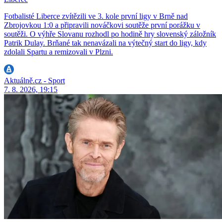
Fotbalisté Liberce zvítězili ve 3. kole první ligy v Brně nad
Zbrojovkou 1:0 a připravili nováčkovi soutěže první porážku v
soutěži. O výhře Slovanu rozhodl po hodině hry slovenský záložník
Patrik Dulay. Brňané tak nenavázali na výtečný start do ligy, kdy
zdolali Spartu a remizovali v Plzni.
Aktuálně.cz - Sport
7. 8. 2026, 19:15