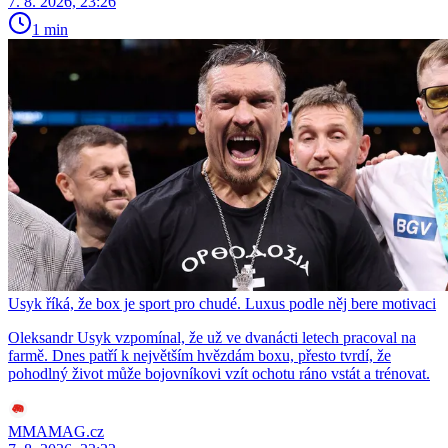
7. 8. 2026, 23:26
1 min
Usyk říká, že box je sport pro chudé. Luxus podle něj bere motivaci
Oleksandr Usyk vzpomínal, že už ve dvanácti letech pracoval na
farmě. Dnes patří k největším hvězdám boxu, přesto tvrdí, že
pohodlný život může bojovníkovi vzít ochotu ráno vstát a trénovat.
MMAMAG.cz