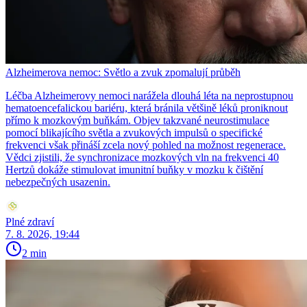
Alzheimerova nemoc: Světlo a zvuk zpomalují průběh
Léčba Alzheimerovy nemoci narážela dlouhá léta na neprostupnou
hematoencefalickou bariéru, která bránila většině léků proniknout
přímo k mozkovým buňkám. Objev takzvané neurostimulace
pomocí blikajícího světla a zvukových impulsů o specifické
frekvenci však přináší zcela nový pohled na možnost regenerace.
Vědci zjistili, že synchronizace mozkových vln na frekvenci 40
Hertzů dokáže stimulovat imunitní buňky v mozku k čištění
nebezpečných usazenin.
Plné zdraví
7. 8. 2026, 19:44
2 min