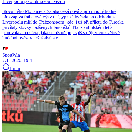
Liverpoolu jako filmovou hvězdu
Slovutného Mohameda Salaha čeká nová a pro mnohé hodně
překvapivá fotbalová výzva. Egyptská hvězda po odchodu z
Liverpoolu míří do Trabzonsporu, kde ji už při příletu do Turecka
přivítaly stovky nadšených fanoušků. Na istanbulském letišti
panovala atmosféra, jaká se běžně pojí spíš s příjezdem světové
hudební hvězdy než fotbalisty.
SportWin
7. 8. 2026, 19:41
1 min