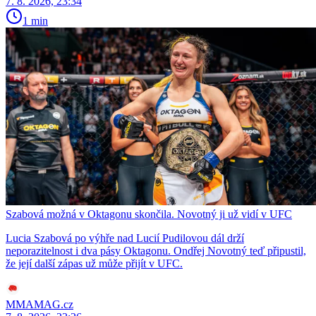
7. 8. 2026, 23:34
1 min
Szabová možná v Oktagonu skončila. Novotný ji už vidí v UFC
Lucia Szabová po výhře nad Lucií Pudilovou dál drží
neporazitelnost i dva pásy Oktagonu. Ondřej Novotný teď připustil,
že její další zápas už může přijít v UFC.
MMAMAG.cz