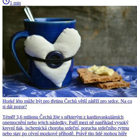
1 min
Horké léto může být pro třetinu Čechů větší zátěží pro srdce. Na co
si dát pozor?
Téměř 3,6 milionu Čechů žije s některým z kardiovaskulárních
onemocnění nebo jejich následky. Patří mezi ně například vysoký
krevní tlak, ischemická choroba srdeční, porucha srdečního rytmu
nebo stav po cévní mozkové příhodě. Právě tito lidé mohou hůře