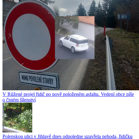
V Růžené projel řidič po nově položeném asfaltu. Vedení obce píše
o čistém šílenství
Polenskou ulici v Jihlavě dnes odpoledne uzavřela nehoda, řidičku