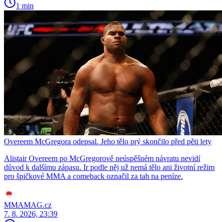
1 min
Overeem McGregora odepsal. Jeho tělo prý skončilo před pěti lety
Alistair Overeem po McGregorově neúspěšném návratu nevidí
důvod k dalšímu zápasu. Ir podle něj už nemá tělo ani životní režim
pro špičkové MMA a comeback označil za tah na peníze.
MMAMAG.cz
7. 8. 2026, 23:39