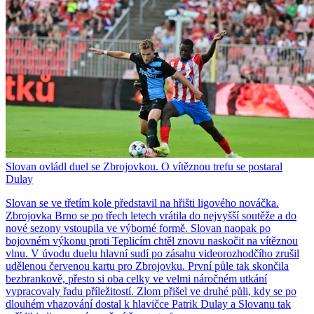
Slovan ovládl duel se Zbrojovkou. O vítěznou trefu se postaral
Dulay
Slovan se ve třetím kole představil na hřišti ligového nováčka.
Zbrojovka Brno se po třech letech vrátila do nejvyšší soutěže a do
nové sezony vstoupila ve výborné formě. Slovan naopak po
bojovném výkonu proti Teplicím chtěl znovu naskočit na vítěznou
vlnu. V úvodu duelu hlavní sudí po zásahu videorozhodčího zrušil
udělenou červenou kartu pro Zbrojovku. První půle tak skončila
bezbrankově, přesto si oba celky ve velmi náročném utkání
vypracovaly řadu příležitostí. Zlom přišel ve druhé půli, kdy se po
dlouhém vhazování dostal k hlavičce Patrik Dulay a Slovanu tak