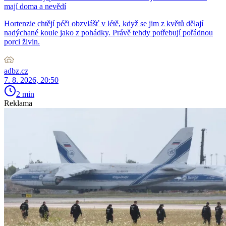
mají doma a nevědí
Hortenzie chtějí péči obzvlášť v létě, když se jim z květů dělají
nadýchané koule jako z pohádky. Právě tehdy potřebují pořádnou
porci živin.
adbz.cz
7. 8. 2026, 20:50
2 min
Reklama