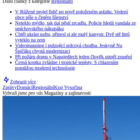
Další články z kategorie
Regionální
V Růžené projel řidič po nově položeném asfaltu. Vedení
obce píše o čistém šílenství
Neteklo mýdlo, tak dal pěstí zrcadlu. Policie hledá vandala ze
smíchovského nákupáku
Chtěl ukrást naftu, přinesl si ale malý kanystr. Dvě stě litrů
vyteklo na zem
Videomapping i pulzující srdcová chodba. Jeskyně Na
Špičáku chystá modernizaci
Při požáru domu v Napajedlech jeden člověk utrpěl zranění
Černá kostka zvládne i tropické teploty. S chlazením
pomůžou moderní technologie
Zobrazit více
Zprávy
Domácí
Regionální
Kraj Vysočina
Vybrali jsme pro vás
Magazíny a zajímavosti