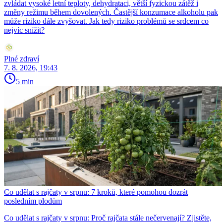
zvládat vysoké letní teploty, dehydrataci, větší fyzickou zátěž i
změny režimu během dovolených. Častější konzumace alkoholu pak
může riziko dále zvyšovat. Jak tedy riziko problémů se srdcem co
nejvíc snížit?
Plné zdraví
7. 8. 2026, 19:43
5 min
Co udělat s rajčaty v srpnu: 7 kroků, které pomohou dozrát
posledním plodům
Co udělat s rajčaty v srpnu: Proč rajčata stále nečervenají? Zjistěte,