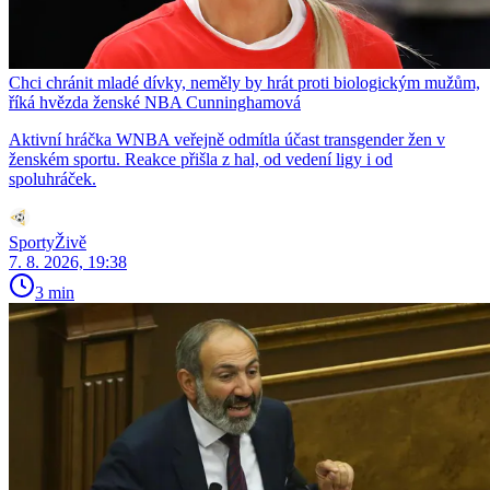
Chci chránit mladé dívky, neměly by hrát proti biologickým mužům,
říká hvězda ženské NBA Cunninghamová
Aktivní hráčka WNBA veřejně odmítla účast transgender žen v
ženském sportu. Reakce přišla z hal, od vedení ligy i od
spoluhráček.
SportyŽivě
7. 8. 2026, 19:38
3 min