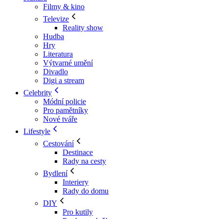
Filmy & kino
Televize
Reality show
Hudba
Hry
Literatura
Výtvarné umění
Divadlo
Digi a stream
Celebrity
Módní policie
Pro pamětníky
Nové tváře
Lifestyle
Cestování
Destinace
Rady na cesty
Bydlení
Interiery
Rady do domu
DIY
Pro kutily