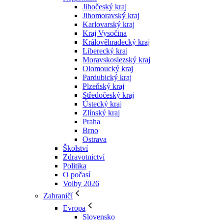
Jihočeský kraj
Jihomoravský kraj
Karlovarský kraj
Kraj Vysočina
Králověhradecký kraj
Liberecký kraj
Moravskoslezský kraj
Olomoucký kraj
Pardubický kraj
Plzeňský kraj
Středočeský kraj
Ústecký kraj
Zlínský kraj
Praha
Brno
Ostrava
Školství
Zdravotnictví
Politika
O počasí
Volby 2026
Zahraničí
Evropa
Slovensko