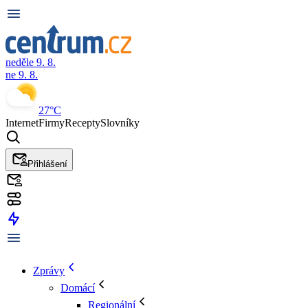
neděle 9. 8.
ne 9. 8.
27°C
Internet
Firmy
Recepty
Slovníky
Přihlášení
Zprávy
Domácí
Regionální