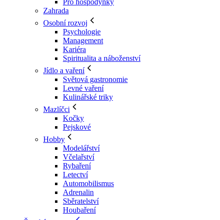
Pro hospodyňky
Zahrada
Osobní rozvoj
Psychologie
Management
Kariéra
Spiritualita a náboženství
Jídlo a vaření
Světová gastronomie
Levné vaření
Kulinářské triky
Mazlíčci
Kočky
Pejskové
Hobby
Modelářství
Včelařství
Rybaření
Letectví
Automobilismus
Adrenalin
Sběratelství
Houbaření