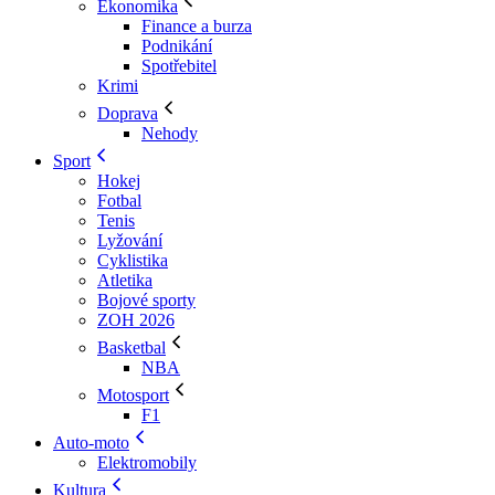
Ekonomika
Finance a burza
Podnikání
Spotřebitel
Krimi
Doprava
Nehody
Sport
Hokej
Fotbal
Tenis
Lyžování
Cyklistika
Atletika
Bojové sporty
ZOH 2026
Basketbal
NBA
Motosport
F1
Auto-moto
Elektromobily
Kultura