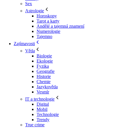
Sex
Astrologie
Horoskopy
Tarot a karty
Andělé a tajemná znamení
Numerologie
Tajemno
Zajímavosti
Věda
Biologie
Ekologie
Fyzika
Geografie
Historie
Chemie
Jazykověda
Vesmír
IT a technologie
Digital
Mobil
Technologie
Trendy
True crime