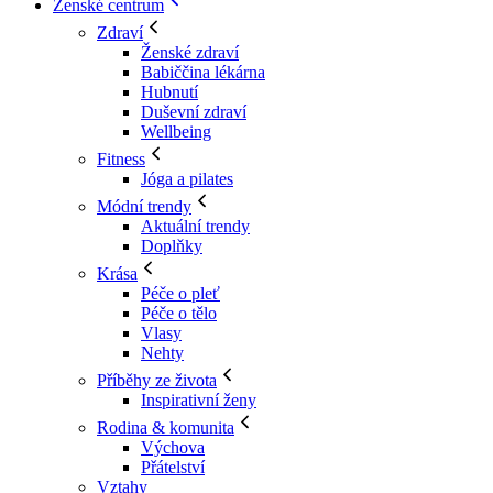
Ženské centrum
Zdraví
Ženské zdraví
Babiččina lékárna
Hubnutí
Duševní zdraví
Wellbeing
Fitness
Jóga a pilates
Módní trendy
Aktuální trendy
Doplňky
Krása
Péče o pleť
Péče o tělo
Vlasy
Nehty
Příběhy ze života
Inspirativní ženy
Rodina & komunita
Výchova
Přátelství
Vztahy