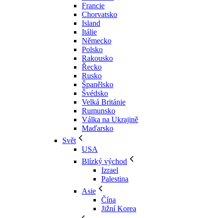
Francie
Chorvatsko
Island
Itálie
Německo
Polsko
Rakousko
Řecko
Rusko
Španělsko
Švédsko
Velká Británie
Rumunsko
Válka na Ukrajině
Maďarsko
Svět
USA
Blízký východ
Izrael
Palestina
Asie
Čína
Jižní Korea