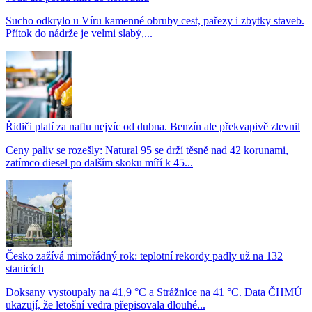
Sucho odkrylo u Víru kamenné obruby cest, pařezy i zbytky staveb.
Přítok do nádrže je velmi slabý,...
Řidiči platí za naftu nejvíc od dubna. Benzín ale překvapivě zlevnil
Ceny paliv se rozešly: Natural 95 se drží těsně nad 42 korunami,
zatímco diesel po dalším skoku míří k 45...
Česko zažívá mimořádný rok: teplotní rekordy padly už na 132
stanicích
Doksany vystoupaly na 41,9 °C a Strážnice na 41 °C. Data ČHMÚ
ukazují, že letošní vedra přepisovala dlouhé...