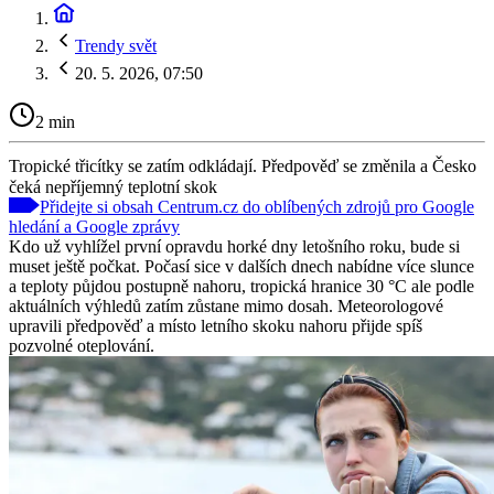
Trendy svět
20. 5. 2026, 07:50
2 min
Tropické třicítky se zatím odkládají. Předpověď se změnila a Česko
čeká nepříjemný teplotní skok
Přidejte si obsah Centrum.cz do oblíbených zdrojů pro Google
hledání a Google zprávy
Kdo už vyhlížel první opravdu horké dny letošního roku, bude si
muset ještě počkat. Počasí sice v dalších dnech nabídne více slunce
a teploty půjdou postupně nahoru, tropická hranice 30 °C ale podle
aktuálních výhledů zatím zůstane mimo dosah. Meteorologové
upravili předpověď a místo letního skoku nahoru přijde spíš
pozvolné oteplování.