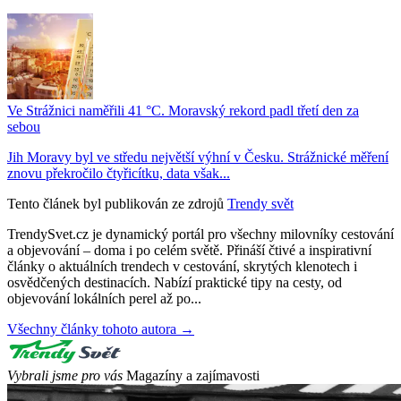
Ve Strážnici naměřili 41 °C. Moravský rekord padl třetí den za
sebou
Jih Moravy byl ve středu největší výhní v Česku. Strážnické měření
znovu překročilo čtyřicítku, data však...
Tento článek byl publikován ze zdrojů
Trendy svět
TrendySvet.cz je dynamický portál pro všechny milovníky cestování
a objevování – doma i po celém světě. Přináší čtivé a inspirativní
články o aktuálních trendech v cestování, skrytých klenotech i
osvědčených destinacích. Nabízí praktické tipy na cesty, od
objevování lokálních perel až po...
Všechny články tohoto autora →
Vybrali jsme pro vás
Magazíny a zajímavosti