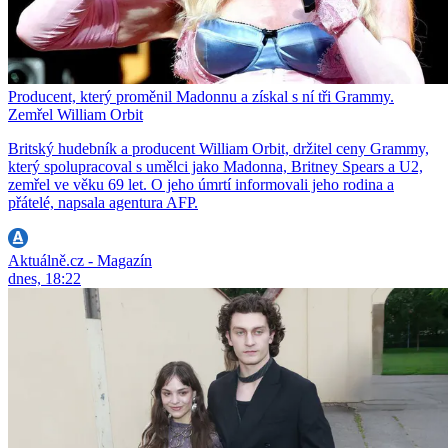
Producent, který proměnil Madonnu a získal s ní tři Grammy.
Zemřel William Orbit
Britský hudebník a producent William Orbit, držitel ceny Grammy,
který spolupracoval s umělci jako Madonna, Britney Spears a U2,
zemřel ve věku 69 let. O jeho úmrtí informovali jeho rodina a
přátelé, napsala agentura AFP.
Aktuálně.cz - Magazín
dnes, 18:22