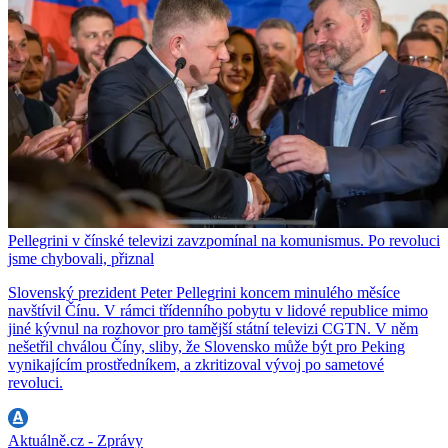
Pellegrini v čínské televizi zavzpomínal na komunismus. Po revoluci
jsme chybovali, přiznal
Slovenský prezident Peter Pellegrini koncem minulého měsíce
navštívil Čínu. V rámci třídenního pobytu v lidové republice mimo
jiné kývnul na rozhovor pro tamější státní televizi CGTN. V něm
nešetřil chválou Číny, sliby, že Slovensko může být pro Peking
vynikajícím prostředníkem, a zkritizoval vývoj po sametové
revoluci.
Aktuálně.cz - Zprávy