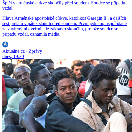
Špičky arménské církve skončily před soudem. Soudce se případu
vzdal
Hlava Arménské apoštolské církve, katolikos Garegin II., a dalších
šest prelátů v pátek stanuli před soudem. První jednání, uspořádané
za zavřenými dveřmi, ale zakrátko skončilo, protože soudce se
případu vzdal, oznámila média.
Aktuálně.cz - Zprávy
dnes, 19:30