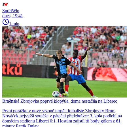
SportWin
dnes, 19:41
1 min
Brněnská Zbrojovka poprvé klopýtla, doma nestačila na Liberec
První porážku v nové sezoně utrpěli fotbalisté Zbrojovky Brno.
Nováček nejvyšší soutěže v páteční předehrávce 3. kola podlehl na
domácím stadionu Liberci 0:1. Hostům zajistil tři body gólem z 61.
minuty Patrik Dulay.