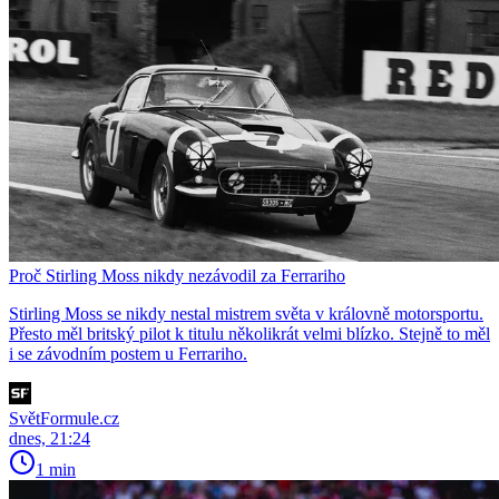
Proč Stirling Moss nikdy nezávodil za Ferrariho
Stirling Moss se nikdy nestal mistrem světa v královně motorsportu.
Přesto měl britský pilot k titulu několikrát velmi blízko. Stejně to měl
i se závodním postem u Ferrariho.
SvětFormule.cz
dnes, 21:24
1 min