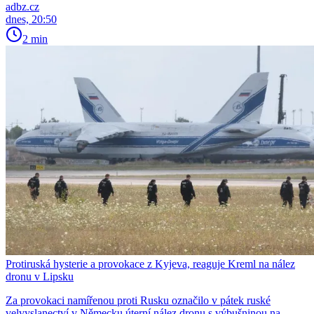
adbz.cz
dnes, 20:50
2 min
Protiruská hysterie a provokace z Kyjeva, reaguje Kreml na nález
dronu v Lipsku
Za provokaci namířenou proti Rusku označilo v pátek ruské
velvyslanectví v Německu úterní nález dronu s výbušninou na