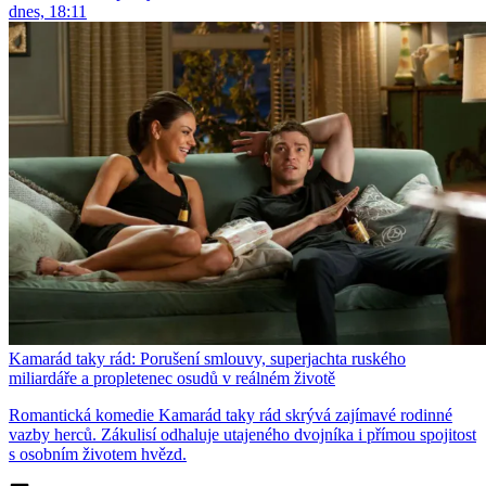
dnes, 18:11
Kamarád taky rád: Porušení smlouvy, superjachta ruského
miliardáře a propletenec osudů v reálném životě
Romantická komedie Kamarád taky rád skrývá zajímavé rodinné
vazby herců. Zákulisí odhaluje utajeného dvojníka i přímou spojitost
s osobním životem hvězd.