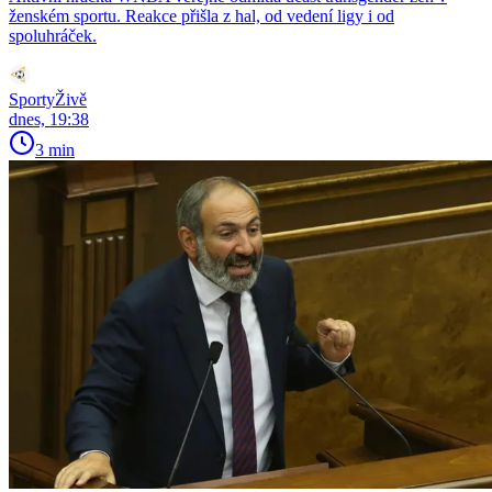
ženském sportu. Reakce přišla z hal, od vedení ligy i od
spoluhráček.
SportyŽivě
dnes, 19:38
3 min