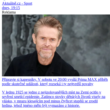
Aktuálně.cz - Sport
dnes, 19:15
Reklama
Připravte si kapesníky. V sobotu ve 20:00 vysílá Prima MAX příběh
podle skutečné události, který rozseká i ty nejtvrdší povahy
V lednu 1925 se jedno z nejizolovanějších míst na Zemi ocitlo v
sevření smrtící epidemie. Zatímco stovky dětských životů visely na
vlásku, v mrazu klesajícím pod minus čtyřicet stupňů se zrodil
hrdina, jehož jméno mělo být vymazáno z historie.