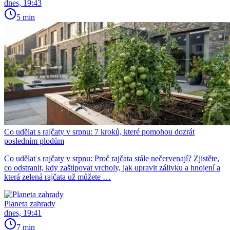
dnes, 19:43
5 min
Co udělat s rajčaty v srpnu: 7 kroků, které pomohou dozrát
posledním plodům
Co udělat s rajčaty v srpnu: Proč rajčata stále nečervenají? Zjistěte,
co odstranit, kdy zaštipovat vrcholy, jak upravit zálivku a hnojení a
která zelená rajčata už můžete …
Planeta zahrady
dnes, 19:41
7 min