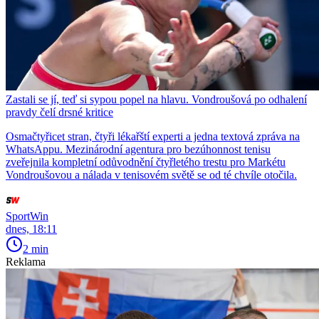
Zastali se jí, teď si sypou popel na hlavu. Vondroušová po odhalení
pravdy čelí drsné kritice
Osmačtyřicet stran, čtyři lékařští experti a jedna textová zpráva na
WhatsAppu. Mezinárodní agentura pro bezúhonnost tenisu
zveřejnila kompletní odůvodnění čtyřletého trestu pro Markétu
Vondroušovou a nálada v tenisovém světě se od té chvíle otočila.
SportWin
dnes, 18:11
2 min
Reklama