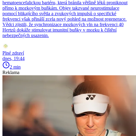
hematoencefalickou bariéru, která bránila většině léků proniknout
přímo k mozkovým buňkám. Objev takzvané neurostimulace
pomocí blikajícího světla a zvukových impulsů o specifické
frekvenci však přináší zcela nový pohled na možnost regenerace.
Vědci zjistili, že synchronizace mozkových vln na frekvenci 40
Hertzů dokáže stimulovat imunitní buňky v mozku k čištění
nebezpečných usazenin.
Plné zdraví
dnes, 19:44
2 min
Reklama