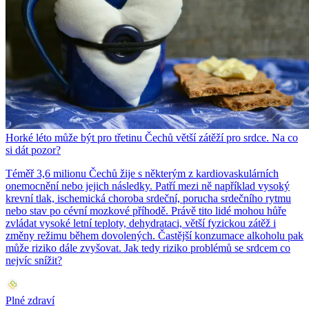
Horké léto může být pro třetinu Čechů větší zátěží pro srdce. Na co
si dát pozor?
Téměř 3,6 milionu Čechů žije s některým z kardiovaskulárních
onemocnění nebo jejich následky. Patří mezi ně například vysoký
krevní tlak, ischemická choroba srdeční, porucha srdečního rytmu
nebo stav po cévní mozkové příhodě. Právě tito lidé mohou hůře
zvládat vysoké letní teploty, dehydrataci, větší fyzickou zátěž i
změny režimu během dovolených. Častější konzumace alkoholu pak
může riziko dále zvyšovat. Jak tedy riziko problémů se srdcem co
nejvíc snížit?
Plné zdraví