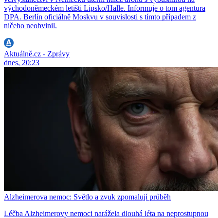
východoněmeckém letišti Lipsko/Halle. Informuje o tom agentura
DPA. Berlín oficiálně Moskvu v souvislosti s tímto případem z
ničeho neobvinil.
Aktuálně.cz - Zprávy
dnes, 20:23
Alzheimerova nemoc: Světlo a zvuk zpomalují průběh
Léčba Alzheimerovy nemoci narážela dlouhá léta na neprostupnou