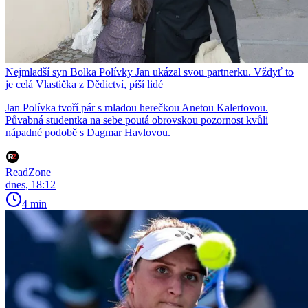
Nejmladší syn Bolka Polívky Jan ukázal svou partnerku. Vždyť to
je celá Vlastička z Dědictví, píší lidé
Jan Polívka tvoří pár s mladou herečkou Anetou Kalertovou.
Půvabná studentka na sebe poutá obrovskou pozornost kvůli
nápadné podobě s Dagmar Havlovou.
ReadZone
dnes, 18:12
4 min