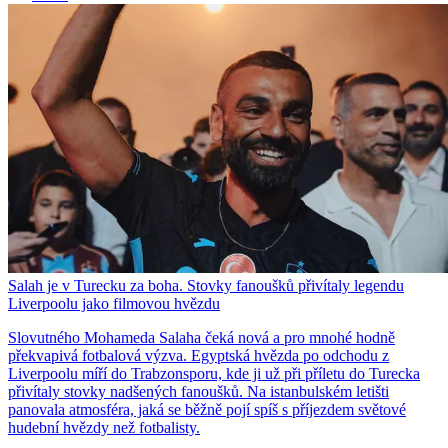
Salah je v Turecku za boha. Stovky fanoušků přivítaly legendu
Liverpoolu jako filmovou hvězdu
Slovutného Mohameda Salaha čeká nová a pro mnohé hodně
překvapivá fotbalová výzva. Egyptská hvězda po odchodu z
Liverpoolu míří do Trabzonsporu, kde ji už při příletu do Turecka
přivítaly stovky nadšených fanoušků. Na istanbulském letišti
panovala atmosféra, jaká se běžně pojí spíš s příjezdem světové
hudební hvězdy než fotbalisty.