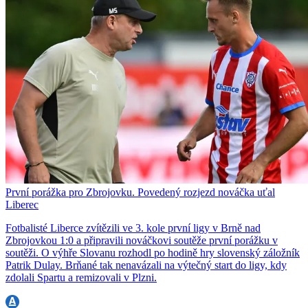
První porážka pro Zbrojovku. Povedený rozjezd nováčka uťal
Liberec
Fotbalisté Liberce zvítězili ve 3. kole první ligy v Brně nad
Zbrojovkou 1:0 a připravili nováčkovi soutěže první porážku v
soutěži. O výhře Slovanu rozhodl po hodině hry slovenský záložník
Patrik Dulay. Brňané tak nenavázali na výtečný start do ligy, kdy
zdolali Spartu a remizovali v Plzni.