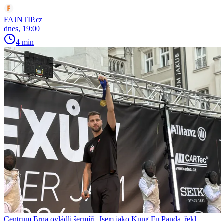
FAJNTIP.cz
dnes, 19:00
4 min
Centrum Brna ovládli šermíři. Jsem jako Kung Fu Panda, řekl