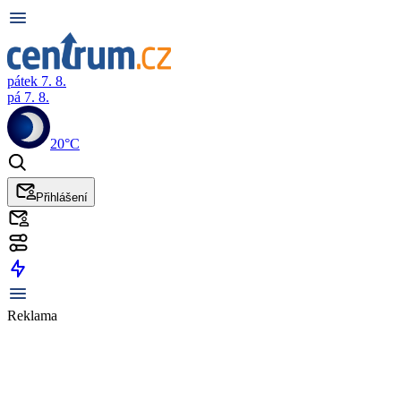
pátek 7. 8.
pá 7. 8.
20°C
Přihlášení
Reklama