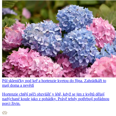
Půl skleničky pod keř a hortenzie kvetou do října. Zahrádkáři to
mají doma a nevědí
Hortenzie chtějí péči obzvlášť v létě, když se jim z květů dělají
nadýchané koule jako z pohádky. Právě tehdy potřebují pořádnou
porci živin.