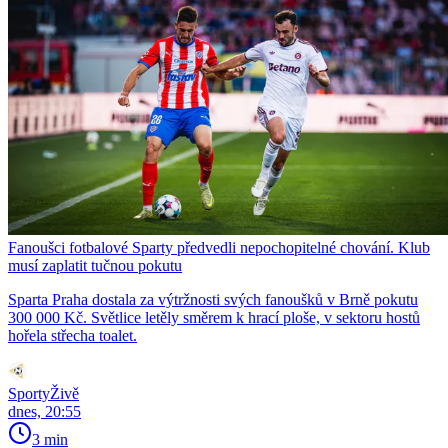
Fanoušci fotbalové Sparty předvedli nepochopitelné chování. Klub
musí zaplatit tučnou pokutu
Sparta Praha dostala za výtržnosti svých fanoušků v Brně pokutu
300 000 Kč. Světlice letěly směrem k hrací ploše, v sektoru hostů
hořela střecha toalet.
SportyŽivě
dnes, 20:55
3 min