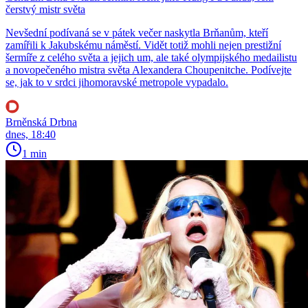
čerstvý mistr světa
Nevšední podívaná se v pátek večer naskytla Brňanům, kteří
zamířili k Jakubskému náměstí. Vidět totiž mohli nejen prestižní
šermíře z celého světa a jejich um, ale také olympijského medailistu
a novopečeného mistra světa Alexandera Choupenitche. Podívejte
se, jak to v srdci jihomoravské metropole vypadalo.
Brněnská Drbna
dnes, 18:40
1 min