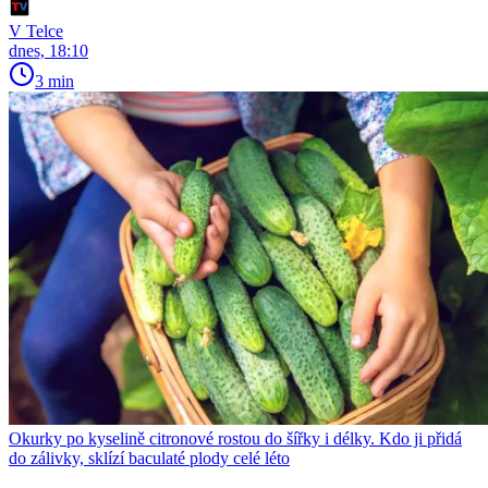
V Telce
dnes, 18:10
3 min
Okurky po kyselině citronové rostou do šířky i délky. Kdo ji přidá
do zálivky, sklízí baculaté plody celé léto