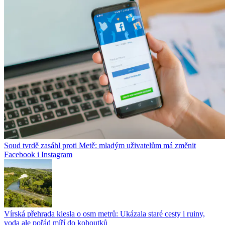
Soud tvrdě zasáhl proti Metě: mladým uživatelům má změnit
Facebook i Instagram
Vírská přehrada klesla o osm metrů: Ukázala staré cesty i ruiny,
voda ale pořád míří do kohoutků