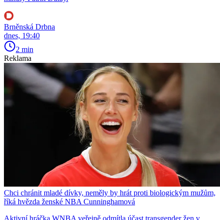
Brněnská Drbna
dnes, 19:40
2 min
Reklama
Chci chránit mladé dívky, neměly by hrát proti biologickým mužům,
říká hvězda ženské NBA Cunninghamová
Aktivní hráčka WNBA veřejně odmítla účast transgender žen v