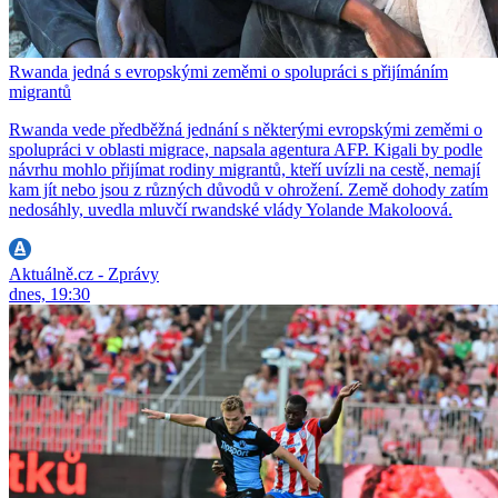
Rwanda jedná s evropskými zeměmi o spolupráci s přijímáním
migrantů
Rwanda vede předběžná jednání s některými evropskými zeměmi o
spolupráci v oblasti migrace, napsala agentura AFP. Kigali by podle
návrhu mohlo přijímat rodiny migrantů, kteří uvízli na cestě, nemají
kam jít nebo jsou z různých důvodů v ohrožení. Země dohody zatím
nedosáhly, uvedla mluvčí rwandské vlády Yolande Makoloová.
Aktuálně.cz - Zprávy
dnes, 19:30