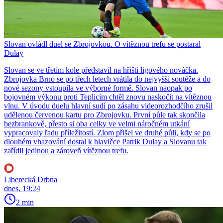
Slovan ovládl duel se Zbrojovkou. O vítěznou trefu se postaral
Dulay
Slovan se ve třetím kole představil na hřišti ligového nováčka.
Zbrojovka Brno se po třech letech vrátila do nejvyšší soutěže a do
nové sezony vstoupila ve výborné formě. Slovan naopak po
bojovném výkonu proti Teplicím chtěl znovu naskočit na vítěznou
vlnu. V úvodu duelu hlavní sudí po zásahu videorozhodčího zrušil
udělenou červenou kartu pro Zbrojovku. První půle tak skončila
bezbrankově, přesto si oba celky ve velmi náročném utkání
vypracovaly řadu příležitostí. Zlom přišel ve druhé půli, kdy se po
dlouhém vhazování dostal k hlavičce Patrik Dulay a Slovanu tak
zařídil jedinou a zároveň vítěznou trefu.
Liberecká Drbna
dnes, 19:24
2 min