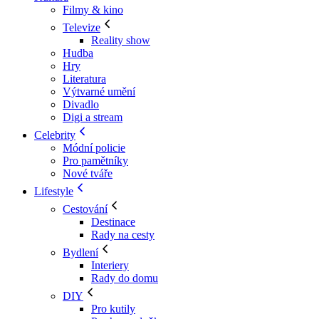
Filmy & kino
Televize
Reality show
Hudba
Hry
Literatura
Výtvarné umění
Divadlo
Digi a stream
Celebrity
Módní policie
Pro pamětníky
Nové tváře
Lifestyle
Cestování
Destinace
Rady na cesty
Bydlení
Interiery
Rady do domu
DIY
Pro kutily