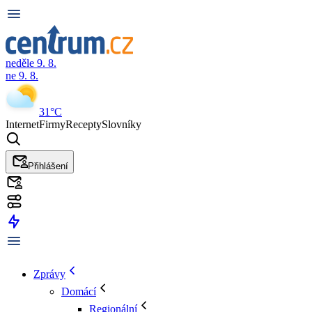
neděle 9. 8.
ne 9. 8.
31°C
Internet
Firmy
Recepty
Slovníky
Přihlášení
Zprávy
Domácí
Regionální