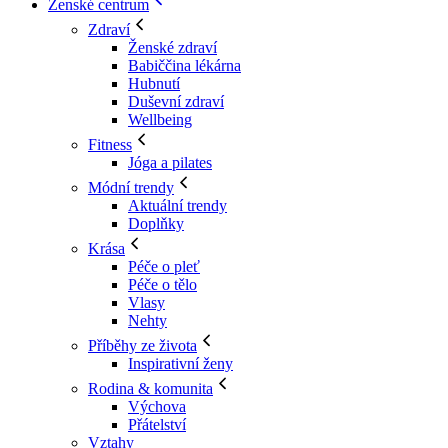
Ženské centrum
Zdraví
Ženské zdraví
Babiččina lékárna
Hubnutí
Duševní zdraví
Wellbeing
Fitness
Jóga a pilates
Módní trendy
Aktuální trendy
Doplňky
Krása
Péče o pleť
Péče o tělo
Vlasy
Nehty
Příběhy ze života
Inspirativní ženy
Rodina & komunita
Výchova
Přátelství
Vztahy