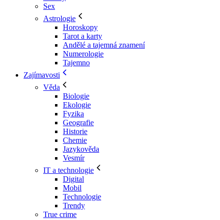
Sex
Astrologie
Horoskopy
Tarot a karty
Andělé a tajemná znamení
Numerologie
Tajemno
Zajímavosti
Věda
Biologie
Ekologie
Fyzika
Geografie
Historie
Chemie
Jazykověda
Vesmír
IT a technologie
Digital
Mobil
Technologie
Trendy
True crime