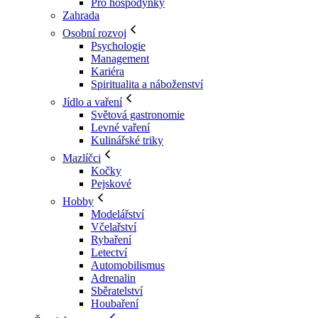
Pro hospodyňky
Zahrada
Osobní rozvoj
Psychologie
Management
Kariéra
Spiritualita a náboženství
Jídlo a vaření
Světová gastronomie
Levné vaření
Kulinářské triky
Mazlíčci
Kočky
Pejskové
Hobby
Modelářství
Včelařství
Rybaření
Letectví
Automobilismus
Adrenalin
Sběratelství
Houbaření