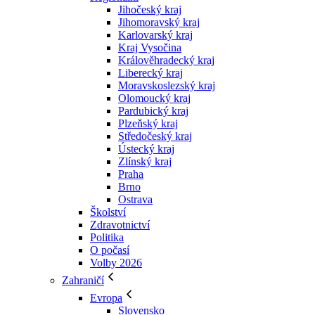
Jihočeský kraj
Jihomoravský kraj
Karlovarský kraj
Kraj Vysočina
Králověhradecký kraj
Liberecký kraj
Moravskoslezský kraj
Olomoucký kraj
Pardubický kraj
Plzeňský kraj
Středočeský kraj
Ústecký kraj
Zlínský kraj
Praha
Brno
Ostrava
Školství
Zdravotnictví
Politika
O počasí
Volby 2026
Zahraničí
Evropa
Slovensko