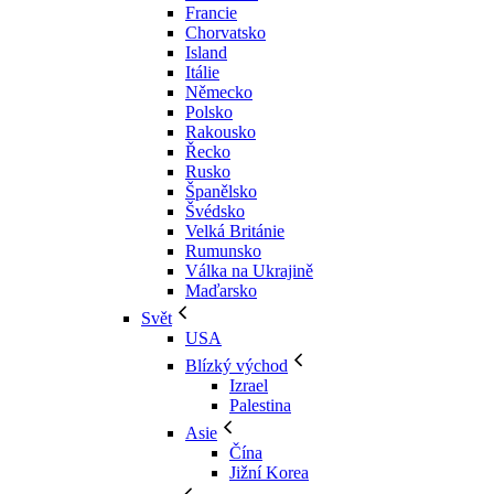
Francie
Chorvatsko
Island
Itálie
Německo
Polsko
Rakousko
Řecko
Rusko
Španělsko
Švédsko
Velká Británie
Rumunsko
Válka na Ukrajině
Maďarsko
Svět
USA
Blízký východ
Izrael
Palestina
Asie
Čína
Jižní Korea