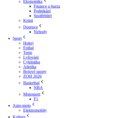
Ekonomika
Finance a burza
Podnikání
Spotřebitel
Krimi
Doprava
Nehody
Sport
Hokej
Fotbal
Tenis
Lyžování
Cyklistika
Atletika
Bojové sporty
ZOH 2026
Basketbal
NBA
Motosport
F1
Auto-moto
Elektromobily
Kultura