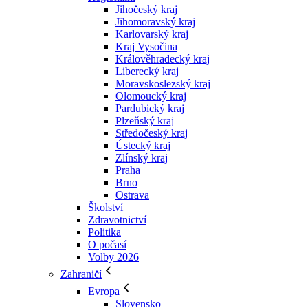
Jihočeský kraj
Jihomoravský kraj
Karlovarský kraj
Kraj Vysočina
Králověhradecký kraj
Liberecký kraj
Moravskoslezský kraj
Olomoucký kraj
Pardubický kraj
Plzeňský kraj
Středočeský kraj
Ústecký kraj
Zlínský kraj
Praha
Brno
Ostrava
Školství
Zdravotnictví
Politika
O počasí
Volby 2026
Zahraničí
Evropa
Slovensko