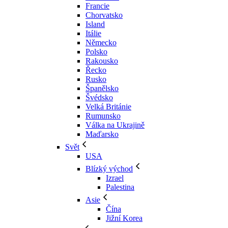
Francie
Chorvatsko
Island
Itálie
Německo
Polsko
Rakousko
Řecko
Rusko
Španělsko
Švédsko
Velká Británie
Rumunsko
Válka na Ukrajině
Maďarsko
Svět
USA
Blízký východ
Izrael
Palestina
Asie
Čína
Jižní Korea