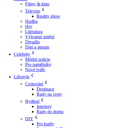
Filmy & kino
Televize
Reality show
Hudba
Hry
Literatura
Výtvarné umění
Divadlo
Digi a stream
Celebrity
Módní policie
Pro pamětníky
Nové tváře
Lifestyle
Cestování
Destinace
Rady na cesty
Bydlení
Interiery
Rady do domu
DIY
Pro kutily