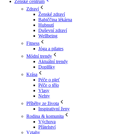
Ženské centrum
Zdraví
Ženské zdraví
Babiččina lékárna
Hubnutí
Duševní zdraví
Wellbeing
Fitness
Jóga a pilates
Módní trendy
Aktuální trendy
Doplňky
Krása
Péče o pleť
Péče o tělo
Vlasy
Nehty
Příběhy ze života
Inspirativní ženy
Rodina & komunita
Výchova
Přátelství
Vztahy