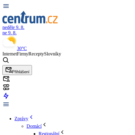
neděle 9. 8.
ne 9. 8.
30°C
Internet
Firmy
Recepty
Slovníky
Přihlášení
Zprávy
Domácí
Regionální