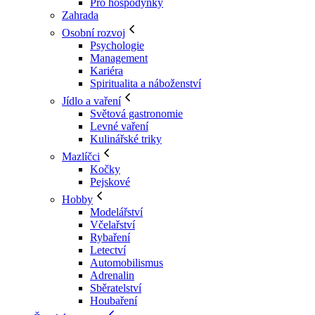
Pro hospodyňky
Zahrada
Osobní rozvoj
Psychologie
Management
Kariéra
Spiritualita a náboženství
Jídlo a vaření
Světová gastronomie
Levné vaření
Kulinářské triky
Mazlíčci
Kočky
Pejskové
Hobby
Modelářství
Včelařství
Rybaření
Letectví
Automobilismus
Adrenalin
Sběratelství
Houbaření