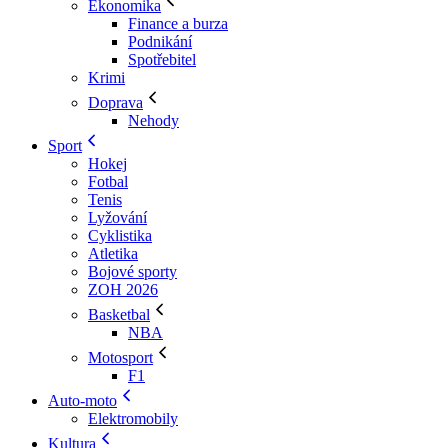
Ekonomika
Finance a burza
Podnikání
Spotřebitel
Krimi
Doprava
Nehody
Sport
Hokej
Fotbal
Tenis
Lyžování
Cyklistika
Atletika
Bojové sporty
ZOH 2026
Basketbal
NBA
Motosport
F1
Auto-moto
Elektromobily
Kultura