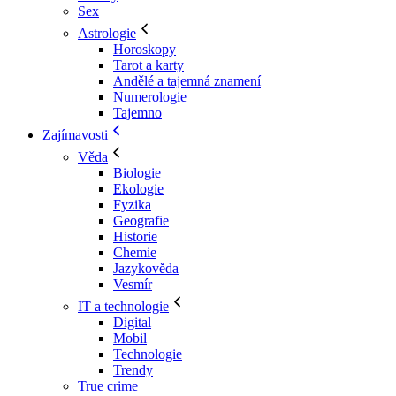
Sex
Astrologie
Horoskopy
Tarot a karty
Andělé a tajemná znamení
Numerologie
Tajemno
Zajímavosti
Věda
Biologie
Ekologie
Fyzika
Geografie
Historie
Chemie
Jazykověda
Vesmír
IT a technologie
Digital
Mobil
Technologie
Trendy
True crime