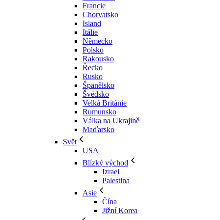
Francie
Chorvatsko
Island
Itálie
Německo
Polsko
Rakousko
Řecko
Rusko
Španělsko
Švédsko
Velká Británie
Rumunsko
Válka na Ukrajině
Maďarsko
Svět
USA
Blízký východ
Izrael
Palestina
Asie
Čína
Jižní Korea