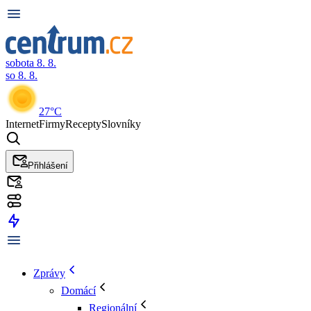
sobota 8. 8.
so 8. 8.
27°C
Internet
Firmy
Recepty
Slovníky
Přihlášení
Zprávy
Domácí
Regionální