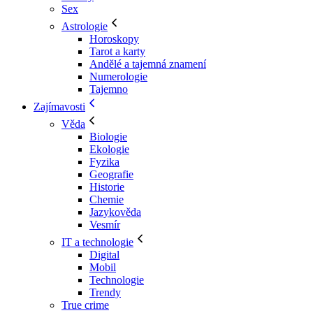
Sex
Astrologie
Horoskopy
Tarot a karty
Andělé a tajemná znamení
Numerologie
Tajemno
Zajímavosti
Věda
Biologie
Ekologie
Fyzika
Geografie
Historie
Chemie
Jazykověda
Vesmír
IT a technologie
Digital
Mobil
Technologie
Trendy
True crime