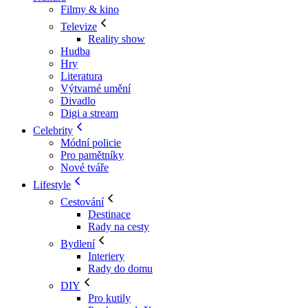
Filmy & kino
Televize
Reality show
Hudba
Hry
Literatura
Výtvarné umění
Divadlo
Digi a stream
Celebrity
Módní policie
Pro pamětníky
Nové tváře
Lifestyle
Cestování
Destinace
Rady na cesty
Bydlení
Interiery
Rady do domu
DIY
Pro kutily