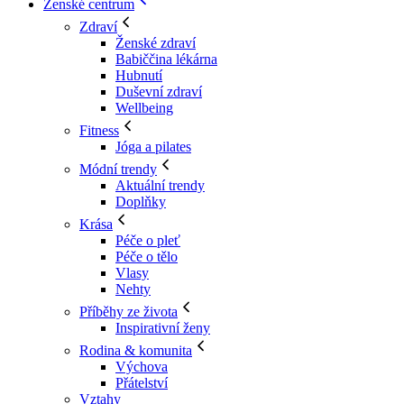
Ženské centrum
Zdraví
Ženské zdraví
Babiččina lékárna
Hubnutí
Duševní zdraví
Wellbeing
Fitness
Jóga a pilates
Módní trendy
Aktuální trendy
Doplňky
Krása
Péče o pleť
Péče o tělo
Vlasy
Nehty
Příběhy ze života
Inspirativní ženy
Rodina & komunita
Výchova
Přátelství
Vztahy