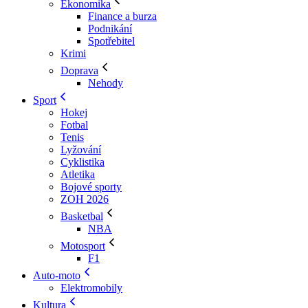
Ekonomika
Finance a burza
Podnikání
Spotřebitel
Krimi
Doprava
Nehody
Sport
Hokej
Fotbal
Tenis
Lyžování
Cyklistika
Atletika
Bojové sporty
ZOH 2026
Basketbal
NBA
Motosport
F1
Auto-moto
Elektromobily
Kultura