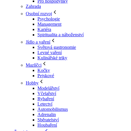
Pro hospodyňky
Zahrada
Osobní rozvoj
Psychologie
Management
Kariéra
Spiritualita a náboženství
Jídlo a vaření
Světová gastronomie
Levné vaření
Kulinářské triky
Mazlíčci
Kočky
Pejskové
Hobby
Modelářství
Včelařství
Rybaření
Letectví
Automobilismus
Adrenalin
Sběratelství
Houbaření