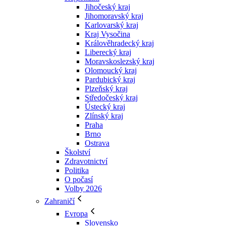
Jihočeský kraj
Jihomoravský kraj
Karlovarský kraj
Kraj Vysočina
Králověhradecký kraj
Liberecký kraj
Moravskoslezský kraj
Olomoucký kraj
Pardubický kraj
Plzeňský kraj
Středočeský kraj
Ústecký kraj
Zlínský kraj
Praha
Brno
Ostrava
Školství
Zdravotnictví
Politika
O počasí
Volby 2026
Zahraničí
Evropa
Slovensko