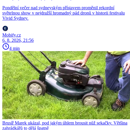
Pondělní večer nad sydneyským přístavem proměnil rekordní
světelnou show v nejdražší hromadný pád dronů v historii festivalu
Vivid Sydney.
Mobify.cz
6. 8. 2026, 21:56
4 min
Brusíř Marek ukázal, pod jakým úhlem brousit nůž sekačky. Většina
zahrádkářů to dělá špatně