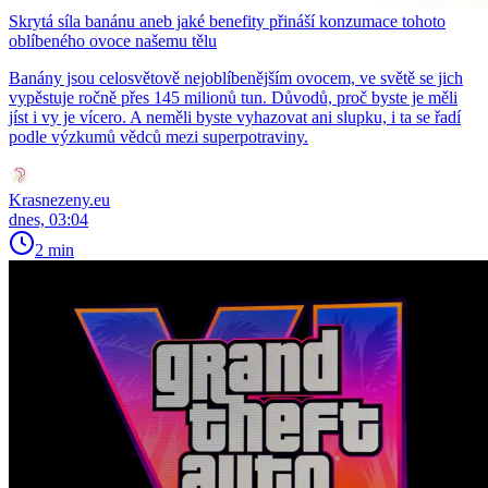
Skrytá síla banánu aneb jaké benefity přináší konzumace tohoto
oblíbeného ovoce našemu tělu
Banány jsou celosvětově nejoblíbenějším ovocem, ve světě se jich
vypěstuje ročně přes 145 milionů tun. Důvodů, proč byste je měli
jíst i vy je vícero. A neměli byste vyhazovat ani slupku, i ta se řadí
podle výzkumů vědců mezi superpotraviny.
Krasnezeny.eu
dnes, 03:04
2 min