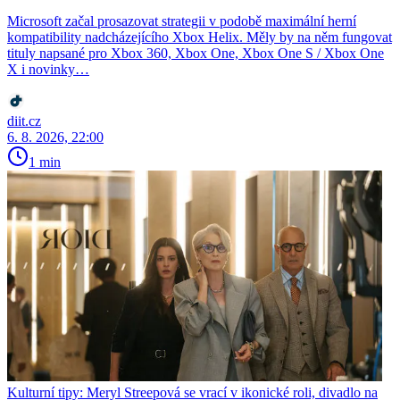
Microsoft začal prosazovat strategii v podobě maximální herní
kompatibility nadcházejícího Xbox Helix. Měly by na něm fungovat
tituly napsané pro Xbox 360, Xbox One, Xbox One S / Xbox One
X i novinky…
diit.cz
6. 8. 2026, 22:00
1 min
Kulturní tipy: Meryl Streepová se vrací v ikonické roli, divadlo na