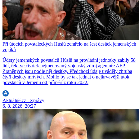
Při útocích povstaleckých Húsíů zemřelo na šest desítek jemenských
vojáků
Údery jemenských povstalců Húsíů na provládní jednotky zabily 58
lidí, řekl ve čtvrtek nejmenovaný vojenský zdroj agentuře AFP.
Zraněných jsou podle něj desítky. Předchozí údaje uváděly zhruba
čtyři desítky mrtvých. Mohlo by se tak jednat o nejkrvavější útok
povstalců v Jemenu od příměří z roku 2022.
Aktuálně.cz - Zprávy
6. 8. 2026, 20:27