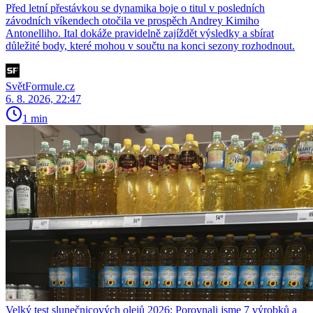
Před letní přestávkou se dynamika boje o titul v posledních
závodních víkendech otočila ve prospěch Andrey Kimiho
Antonelliho. Ital dokáže pravidelně zajíždět výsledky a sbírat
důležité body, které mohou v součtu na konci sezony rozhodnout.
SvětFormule.cz
6. 8. 2026, 22:47
1 min
Velký test slunečnicových olejů 2026: Porovnali jsme 7 výrobků a