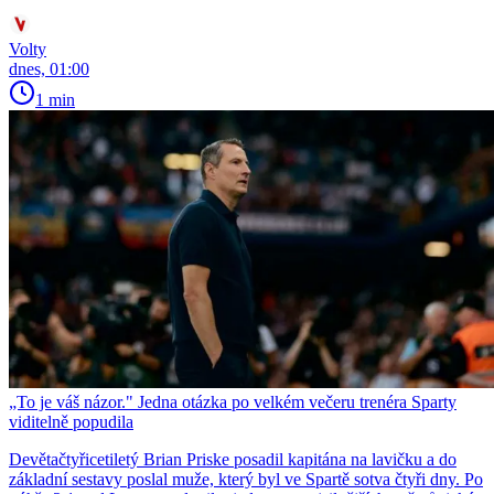
Volty
dnes, 01:00
1 min
„To je váš názor." Jedna otázka po velkém večeru trenéra Sparty
viditelně popudila
Devětačtyřicetiletý Brian Priske posadil kapitána na lavičku a do
základní sestavy poslal muže, který byl ve Spartě sotva čtyři dny. Po