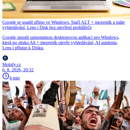
Google se usadil přímo ve Windows. Stačí ALT + mezerník a máte
vyhledávání, Lens i Disk bez otevření prohlížeče
Google spustil samostatnou desktopovou aplikaci pro Windows,
která po stisku Alt + mezerník otevře vyhledávání, AI asistenta,
Lens i přístup k Disku.
Mobify.cz
6. 8. 2026, 20:32
4 min