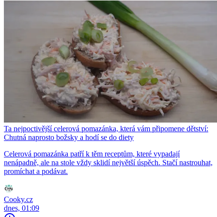
Ta nejpoctivější celerová pomazánka, která vám připomene dětství:
Chutná naprosto božsky a hodí se do diety
Celerová pomazánka patří k těm receptům, které vypadají
nenápadně, ale na stole vždy sklidí největší úspěch. Stačí nastrouhat,
promíchat a podávat.
Cooky.cz
dnes, 01:09