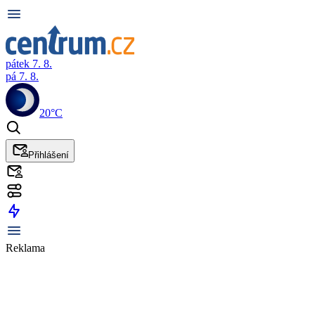
pátek 7. 8.
pá 7. 8.
20°C
Přihlášení
Reklama