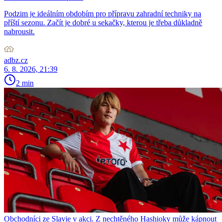
Podzim je ideálním obdobím pro přípravu zahradní techniky na
příští sezonu. Začít je dobré u sekačky, kterou je třeba důkladně
nabrousit.
adbz.cz
6. 8. 2026, 21:39
2 min
Obchodníci ze Slavie v akci. Z nechtěného Hashioky může kápnout