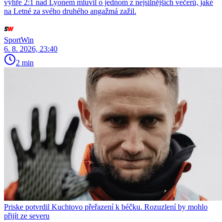
výhře 2:1 nad Lyonem mluvil o jednom z nejsilnějších večerů, jaké
na Letné za svého druhého angažmá zažil.
SportWin
6. 8. 2026, 23:40
2 min
Priske potvrdil Kuchtovo přeřazení k béčku. Rozuzlení by mohlo
přijít ze severu