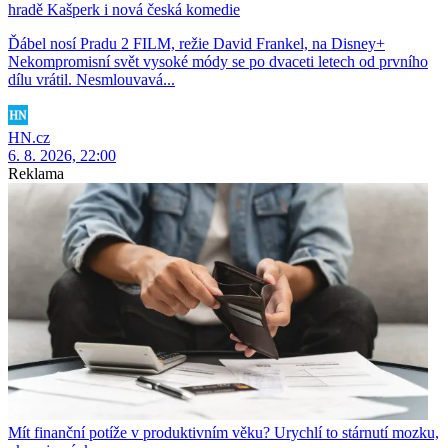
hradě Kašperk i nová česká komedie
Ďábel nosí Pradu 2 FILM, režie David Frankel, na Disney+
Nekompromisní svět vysoké módy se po dvaceti letech od prvního
dílu vrátil. Nesmlouvavá...
HN.cz
6. 8. 2026, 22:00
Reklama
Mít finanční potíže v produktivním věku? Urychlí to stárnutí mozku,