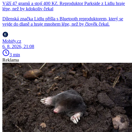
Váží 47 gramů a stojí 400 Kč. Reproduktor Parkside z Lidlu hraje
lépe, než by kdokoliv čekal
Dílenská značka Lidlu přišla s Bluetooth reproduktorem, který se
vejde do dlaně a hraje mnohem lépe, než by člověk čekal.
Mobify.cz
6. 8. 2026, 21:08
3 min
Reklama