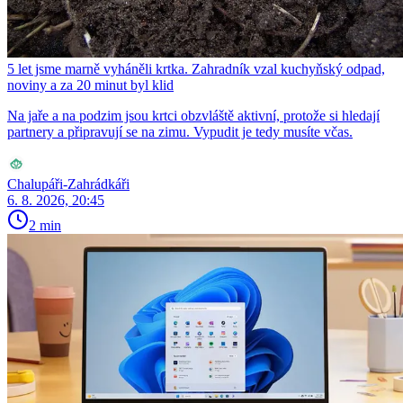
5 let jsme marně vyháněli krtka. Zahradník vzal kuchyňský odpad,
noviny a za 20 minut byl klid
Na jaře a na podzim jsou krtci obzvláště aktivní, protože si hledají
partnery a připravují se na zimu. Vypudit je tedy musíte včas.
Chalupáři-Zahrádkáři
6. 8. 2026, 20:45
2 min