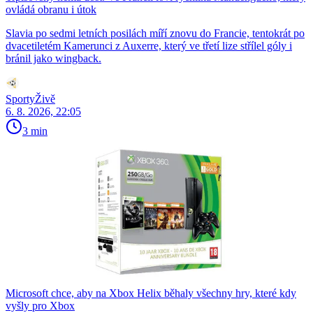
ovládá obranu i útok
Slavia po sedmi letních posilách míří znovu do Francie, tentokrát po
dvacetiletém Kamerunci z Auxerre, který ve třetí lize střílel góly i
bránil jako wingback.
SportyŽivě
6. 8. 2026, 22:05
3 min
Microsoft chce, aby na Xbox Helix běhaly všechny hry, které kdy
vyšly pro Xbox