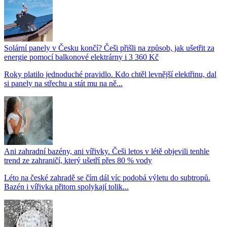
Solární panely v Česku končí? Češi přišli na způsob, jak ušetřit za
energie pomocí balkonové elektrárny i 3 360 Kč
Roky platilo jednoduché pravidlo. Kdo chtěl levnější elektřinu, dal
si panely na střechu a stát mu na ně...
Ani zahradní bazény, ani vířivky. Češi letos v létě objevili tenhle
trend ze zahraničí, který ušetří přes 80 % vody
Léto na české zahradě se čím dál víc podobá výletu do subtropů.
Bazén i vířivka přitom spolykají tolik...