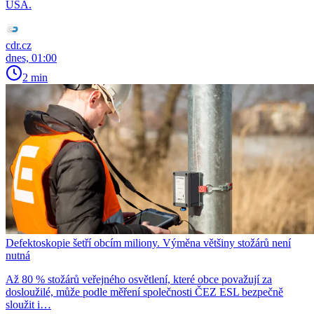
USA.
cdr.cz
dnes, 01:00
2 min
Defektoskopie šetří obcím miliony. Výměna většiny stožárů není
nutná
Až 80 % stožárů veřejného osvětlení, které obce považují za
dosloužilé, může podle měření společnosti ČEZ ESL bezpečně
sloužit i…