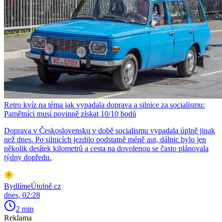
Retro kvíz na téma jak vypadala doprava a silnice za socialismu:
Pamětníci musí povinně získat 10/10 bodů
Doprava v Československu v době socialismu vypadala úplně jinak
než dnes. Po silnicích jezdilo podstatně méně aut, dálnic bylo jen
několik desítek kilometrů a cesta na dovolenou se často plánovala
týdny dopředu.
BydlímeÚtulně.cz
dnes, 02:28
2 min
Reklama