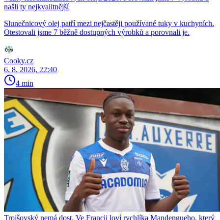
našli ty nejkvalitnější
Slunečnicový olej patří mezi nejčastěji používané tuky v kuchyních.
Otestovali jsme 7 běžně dostupných výrobků a porovnali je.
Cooky.cz
6. 8. 2026, 22:40
4 min
Trpišovský nemá dost. Ve Francii loví rychlíka Mandengueho, který