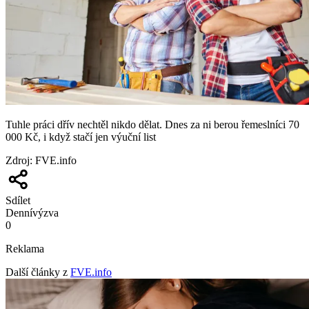
Tuhle práci dřív nechtěl nikdo dělat. Dnes za ni berou řemeslníci 70
000 Kč, i když stačí jen výuční list
Zdroj
:
FVE.info
Sdílet
Denní
výzva
0
Reklama
Další články z
FVE.info