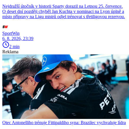
Nejdražší útočník v historii Sparty dorazil na Letnou 25. července.
O deset dní později chyběl Jan Kuchta v nominaci na Lyon úplně a
místo přípravy na Ligu mistrů odjel trénovat s třetiligovou rezervou.
SportWin
6. 8. 2026, 23:39
2 min
Reklama
Otec Antonelliho trénuje Fittipaldiho syna: Brazilec vychvaluje lídra