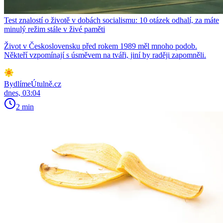
Test znalostí o životě v dobách socialismu: 10 otázek odhalí, za máte
minulý režim stále v živé paměti
Život v Československu před rokem 1989 měl mnoho podob.
Někteří vzpomínají s úsměvem na tváři, jiní by raději zapomněli.
BydlímeÚtulně.cz
dnes, 03:04
2 min