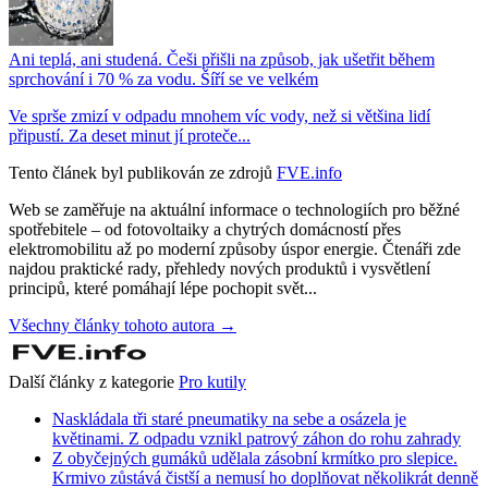
Ani teplá, ani studená. Češi přišli na způsob, jak ušetřit během
sprchování i 70 % za vodu. Šíří se ve velkém
Ve sprše zmizí v odpadu mnohem víc vody, než si většina lidí
připustí. Za deset minut jí proteče...
Tento článek byl publikován ze zdrojů
FVE.info
Web se zaměřuje na aktuální informace o technologiích pro běžné
spotřebitele – od fotovoltaiky a chytrých domácností přes
elektromobilitu až po moderní způsoby úspor energie. Čtenáři zde
najdou praktické rady, přehledy nových produktů i vysvětlení
principů, které pomáhají lépe pochopit svět...
Všechny články tohoto autora →
Další články z kategorie
Pro kutily
Naskládala tři staré pneumatiky na sebe a osázela je
květinami. Z odpadu vznikl patrový záhon do rohu zahrady
Z obyčejných gumáků udělala zásobní krmítko pro slepice.
Krmivo zůstává čistší a nemusí ho doplňovat několikrát denně