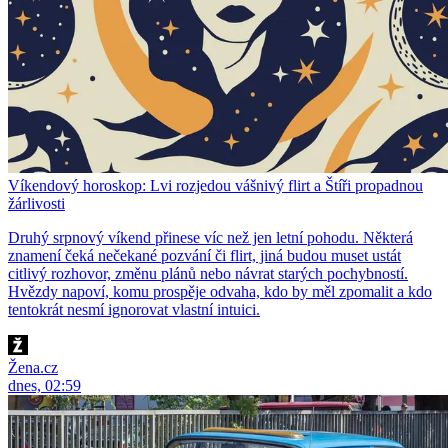
Víkendový horoskop: Lvi rozjedou vášnivý flirt a Štíři propadnou
žárlivosti
Druhý srpnový víkend přinese víc než jen letní pohodu. Některá
znamení čeká nečekané pozvání či flirt, jiná budou muset ustát
citlivý rozhovor, změnu plánů nebo návrat starých pochybností.
Hvězdy napoví, komu prospěje odvaha, kdo by měl zpomalit a kdo
tentokrát nesmí ignorovat vlastní intuici.
Žena.cz
dnes, 02:59