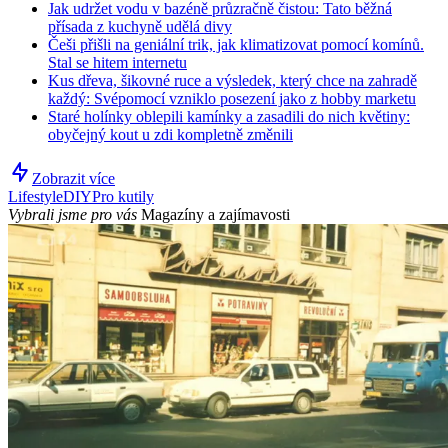
Jak udržet vodu v bazéně průzračně čistou: Tato běžná
přísada z kuchyně udělá divy
Češi přišli na geniální trik, jak klimatizovat pomocí komínů.
Stal se hitem internetu
Kus dřeva, šikovné ruce a výsledek, který chce na zahradě
každý: Svépomocí vzniklo posezení jako z hobby marketu
Staré holínky oblepili kamínky a zasadili do nich květiny:
obyčejný kout u zdi kompletně změnili
Zobrazit více
Lifestyle
DIY
Pro kutily
Vybrali jsme pro vás
Magazíny a zajímavosti