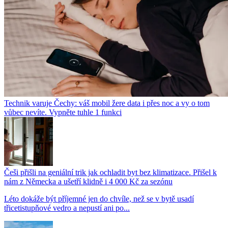
Technik varuje Čechy: váš mobil žere data i přes noc a vy o tom
vůbec nevíte. Vypněte tuhle 1 funkci
Češi přišli na geniální trik jak ochladit byt bez klimatizace. Přišel k
nám z Německa a ušetří klidně i 4 000 Kč za sezónu
Léto dokáže být příjemné jen do chvíle, než se v bytě usadí
třicetistupňové vedro a nepustí ani po...