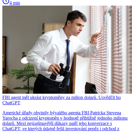
4 min
FBI agent měl ukrást kryptoměny za milion dolarů. Usvědčil ho
ChatGPT
Americké úřady obvinily bývalého agenta FBI Patricka Stevena
Yarocha z odcizení kryptoměn v hodnotě přibližně jednoho milionu
dolarů. Mezi nejzajímavější důkazy patří jeho konverzace s
ChatGPT, ve kterých údajně řešil investování peněz i odchod z