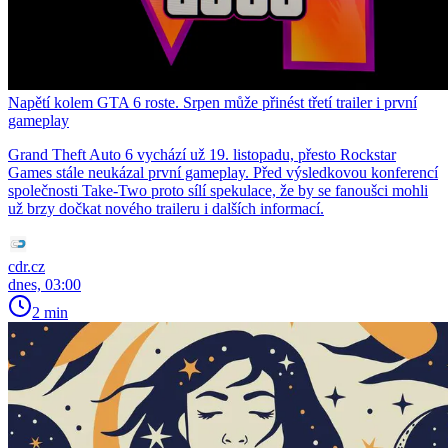
Napětí kolem GTA 6 roste. Srpen může přinést třetí trailer i první
gameplay
Grand Theft Auto 6 vychází už 19. listopadu, přesto Rockstar
Games stále neukázal první gameplay. Před výsledkovou konferencí
společnosti Take-Two proto sílí spekulace, že by se fanoušci mohli
už brzy dočkat nového traileru i dalších informací.
cdr.cz
dnes, 03:00
2 min