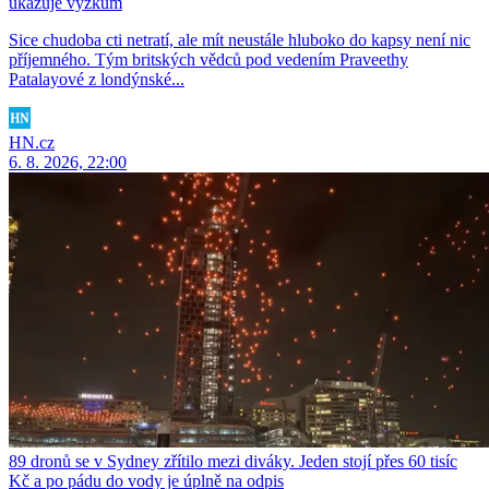
ukazuje výzkum
Sice chudoba cti netratí, ale mít neustále hluboko do kapsy není nic
příjemného. Tým britských vědců pod vedením Praveethy
Patalayové z londýnské...
HN.cz
6. 8. 2026, 22:00
89 dronů se v Sydney zřítilo mezi diváky. Jeden stojí přes 60 tisíc
Kč a po pádu do vody je úplně na odpis