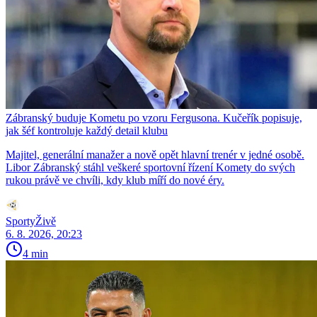
Zábranský buduje Kometu po vzoru Fergusona. Kučeřík popisuje,
jak šéf kontroluje každý detail klubu
Majitel, generální manažer a nově opět hlavní trenér v jedné osobě.
Libor Zábranský stáhl veškeré sportovní řízení Komety do svých
rukou právě ve chvíli, kdy klub míří do nové éry.
SportyŽivě
6. 8. 2026, 20:23
4 min