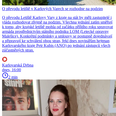
O převodu letiště v Karlových Varech se rozhodne na podzim
O převodu Letiště Karlovy Vary z kraje na stát by měli zastupitelé i
vláda rozhodovat zřejmě na podzim. Všechna jednání zatím směřují
k tomu, aby krajské letiště mohla od začátku příštího roku spravovat
armáda prostřednictvím státního podniku LOM (Letecké opravny
Malešice). Konkrétní podmínky a smlouvy se postupně dojednávají
a připravují ke schválení obou stran, řekl dnes novinářům hejtman
Karlovarského kraje Petr Kubis (ANO) po jednání zástupců všech
zúčastněných stran.
Karlovarská Drbna
dnes, 16:00
2 min