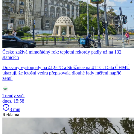
Česko zažívá mimořádný rok: teplotní rekordy padly už na 132
stanicích
Doksany vystoupaly na 41,9 °C a Strážnice na 41 °C. Data ČHMÚ
ukazují, že letošní vedra přepisovala dlouhé řady měření napříč
zemí.
Trendy svět
dnes, 15:58
3 min
Reklama