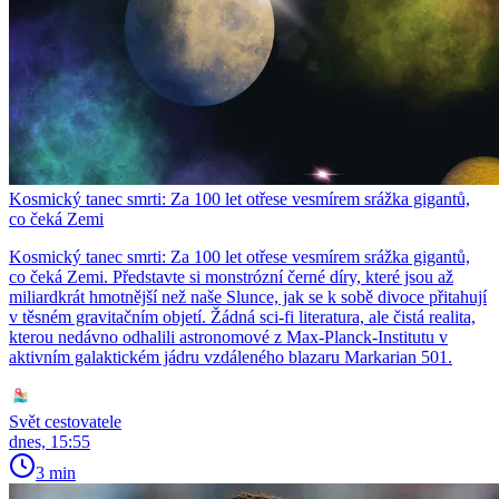
Kosmický tanec smrti: Za 100 let otřese vesmírem srážka gigantů,
co čeká Zemi
Kosmický tanec smrti: Za 100 let otřese vesmírem srážka gigantů,
co čeká Zemi. Představte si monstrózní černé díry, které jsou až
miliardkrát hmotnější než naše Slunce, jak se k sobě divoce přitahují
v těsném gravitačním objetí. Žádná sci-fi literatura, ale čistá realita,
kterou nedávno odhalili astronomové z Max-Planck-Institutu v
aktivním galaktickém jádru vzdáleného blazaru Markarian 501.
Svět cestovatele
dnes, 15:55
3 min