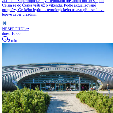
zklamán. Supertropické dny s teplotami přesahujícími 35 stupňů
Celsia se do Česka vrátí už o víkendu. Podle aktualizované
prognózy Českého hydrometeorologického ústavu přinese úlevu
teprve závěr prázdnin.
NESPECHEJ.cz
dnes, 16:00
2 min