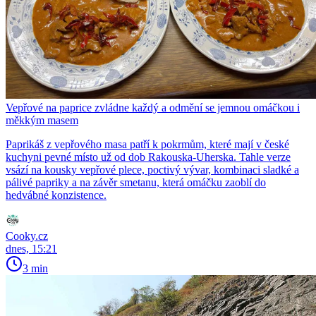
Vepřové na paprice zvládne každý a odmění se jemnou omáčkou i
měkkým masem
Paprikáš z vepřového masa patří k pokrmům, které mají v české
kuchyni pevné místo už od dob Rakouska-Uherska. Tahle verze
vsází na kousky vepřové plece, poctivý vývar, kombinaci sladké a
pálivé papriky a na závěr smetanu, která omáčku zaoblí do
hedvábné konzistence.
Cooky.cz
dnes, 15:21
3 min