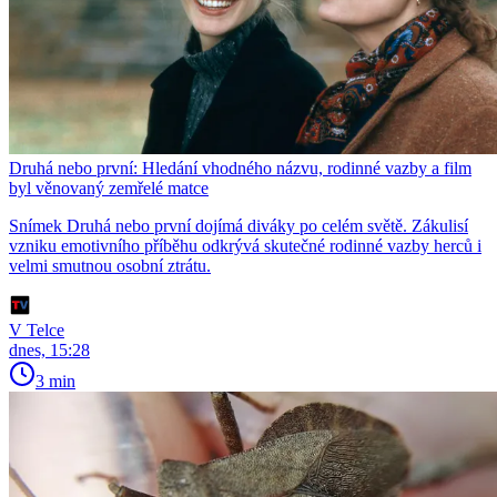
Druhá nebo první: Hledání vhodného názvu, rodinné vazby a film
byl věnovaný zemřelé matce
Snímek Druhá nebo první dojímá diváky po celém světě. Zákulisí
vzniku emotivního příběhu odkrývá skutečné rodinné vazby herců i
velmi smutnou osobní ztrátu.
V Telce
dnes, 15:28
3 min