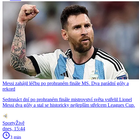
Messi zahájil léčbu po prohraném finále MS. Dva parádní góly a
rekord
Sedmnáct dní po prohraném finále mistrovství světa vstřelil Lionel
Messi dva góly a stal se historicky nejlepším střelcem Leagues Cup.
SportyŽivě
dnes, 15:44
3 min