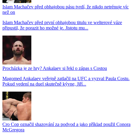
Islam Machačev před obhajobou pásu tvrdí, že nikdo netrénuje víc
než on
Islam Machačev před první obhajobou titulu ve welterové váze
připustil, že porazit ho možné je. Jistotu mu...
Procházka je ze hry? Ankalaev si řekl o zápas s Costou
Magomed Ankalaev veřejně zatlačil na UFC a vyzval Paula Costu.
Pokud vedení na duel skutečně kývne, Jiří...
Cro Cop označil shazování za podvod a jako příklad použil Conora
McGregora