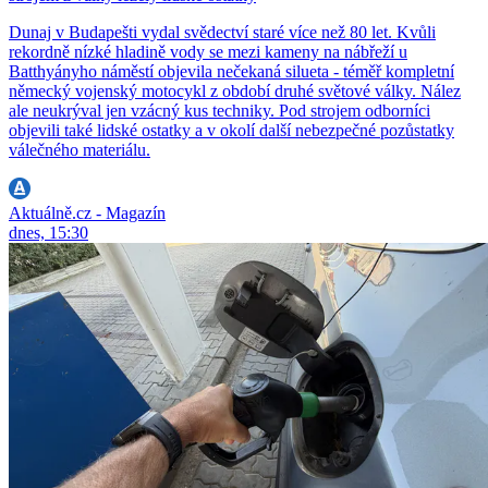
Dunaj v Budapešti vydal svědectví staré více než 80 let. Kvůli
rekordně nízké hladině vody se mezi kameny na nábřeží u
Batthyányho náměstí objevila nečekaná silueta - téměř kompletní
německý vojenský motocykl z období druhé světové války. Nález
ale neukrýval jen vzácný kus techniky. Pod strojem odborníci
objevili také lidské ostatky a v okolí další nebezpečné pozůstatky
válečného materiálu.
Aktuálně.cz - Magazín
dnes, 15:30