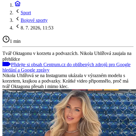
Sport
Bojové sporty
8. 7. 2026, 11:53
1 min
Tvář Oktagonu v korzetu a podvazcích. Nikola Uhlířová zaujala na
přehlídce
Přidejte si obsah Centrum.cz do oblíbených zdrojů pro Google
hledání a Google zprávy
Nikola Uhlířová se na Instagramu ukázala v výrazném modelu s
korzetem, krajkou a podvazky. Krátké video připomnělo, proč má
tvář Oktagonu přesah i mimo klec.