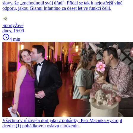
slovy, že „znehodnotil svůj úřad“. Přidal se tak k nejostřejší vlně
odporu, jakou Gianni Infantino za deset let ve funkci čelil.
SportyŽivě
dnes, 15:09
4 min
Všechno v růžové a dort jako z pohádky: Petr Macinka vystrojil
dcerce (1) pohádkovou oslavu narozenin