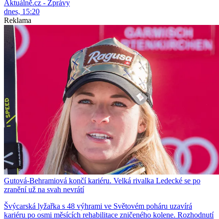
Aktuálně.cz - Zprávy
dnes, 15:20
Reklama
Gutová-Behramiová končí kariéru. Velká rivalka Ledecké se po
zranění už na svah nevrátí
Švýcarská lyžařka s 48 výhrami ve Světovém poháru uzavírá
kariéru po osmi měsících rehabilitace zničeného kolene. Rozhodnutí