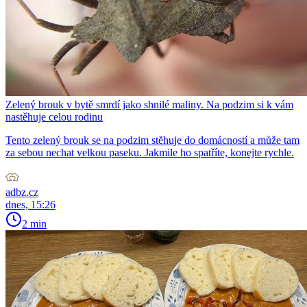
Zelený brouk v bytě smrdí jako shnilé maliny. Na podzim si k vám
nastěhuje celou rodinu
Tento zelený brouk se na podzim stěhuje do domácností a může tam
za sebou nechat velkou paseku. Jakmile ho spatříte, konejte rychle.
adbz.cz
dnes, 15:26
2 min