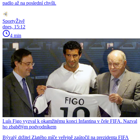
padlo až na poslední chvíli.
SportyŽivě
dnes, 15:12
4 min
Luís Figo vyzval k okamžitému konci Infantina v čele FIFA. Nazval
ho zbabělým podvodníkem
Bývalý držitel Zlatého míče veřejně zaútočil na prezidenta FIFA