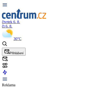
čtvrtek 6. 8.
čt 6. 8.
30°C
Přihlášení
Reklama