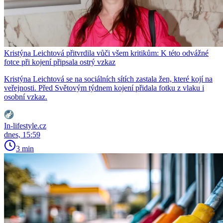
Kristýna Leichtová přitvrdila vůči všem kritikům: K této odvážné
fotce při kojení připsala ostrý vzkaz
Kristýna Leichtová se na sociálních sítích zastala žen, které kojí na
veřejnosti. Před Světovým týdnem kojení přidala fotku z vlaku i
osobní vzkaz.
In-lifestyle.cz
dnes, 15:59
3 min