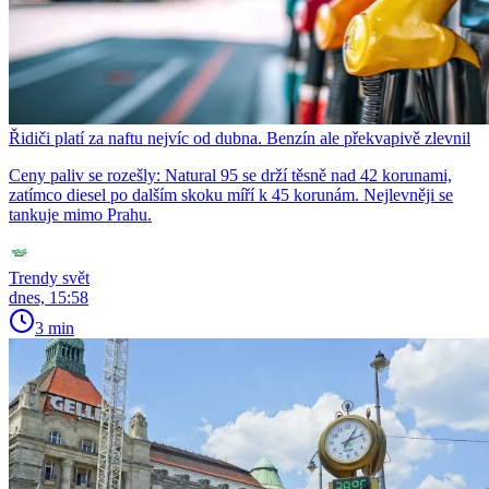
Řidiči platí za naftu nejvíc od dubna. Benzín ale překvapivě zlevnil
Ceny paliv se rozešly: Natural 95 se drží těsně nad 42 korunami,
zatímco diesel po dalším skoku míří k 45 korunám. Nejlevněji se
tankuje mimo Prahu.
Trendy svět
dnes, 15:58
3 min