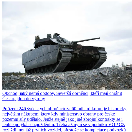
Obchod, jaký nemá obdoby. Severští obrněnci, kteří mají chránit
Česko, jdou do výroby
Pořízení 246 švédských obrněnců za 60 miliard korun je historicky
největším nákupem, který kdy ministerstvo obrany pro české
pozemní síly udělalo. Jenže stejně jako jiné zbrojní kontrakty se i
tenhle potýká se zpožděním. Třeba až nyní se v podniku VOP CZ
rozjíždí montáž prvních vozidel, přestože se kompletace podvozků