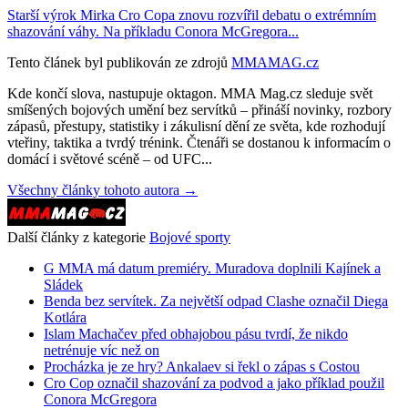
Starší výrok Mirka Cro Copa znovu rozvířil debatu o extrémním
shazování váhy. Na příkladu Conora McGregora...
Tento článek byl publikován ze zdrojů
MMAMAG.cz
Kde končí slova, nastupuje oktagon. MMA Mag.cz sleduje svět
smíšených bojových umění bez servítků – přináší novinky, rozbory
zápasů, přestupy, statistiky i zákulisní dění ze světa, kde rozhodují
vteřiny, taktika a tvrdý trénink. Čtenáři se dostanou k informacím o
domácí i světové scéně – od UFC...
Všechny články tohoto autora →
Další články z kategorie
Bojové sporty
G MMA má datum premiéry. Muradova doplnili Kajínek a
Sládek
Benda bez servítek. Za největší odpad Clashe označil Diega
Kotlára
Islam Machačev před obhajobou pásu tvrdí, že nikdo
netrénuje víc než on
Procházka je ze hry? Ankalaev si řekl o zápas s Costou
Cro Cop označil shazování za podvod a jako příklad použil
Conora McGregora