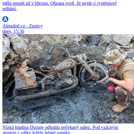
měla spustit už v březnu. Obrana tvrdí, že nejde o systémové
selhání.
Aktuálně.cz - Zprávy
dnes, 15:30
Nízká hladina Dunaje odhalila nečekaný nález. Pod vzácným
strojem z války ležely lidské ostatky