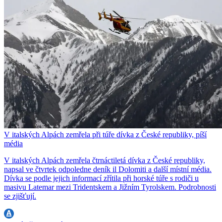
V italských Alpách zemřela při túře dívka z České republiky, píší
média
V italských Alpách zemřela čtrnáctiletá dívka z České republiky,
napsal ve čtvrtek odpoledne deník il Dolomiti a další místní média.
Dívka se podle jejich informací zřítila při horské túře s rodiči u
masivu Latemar mezi Tridentskem a Jižním Tyrolskem. Podrobnosti
se zjišťují.