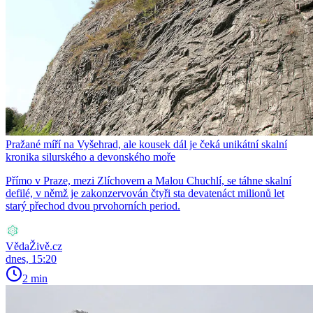
Pražané míří na Vyšehrad, ale kousek dál je čeká unikátní skalní
kronika silurského a devonského moře
Přímo v Praze, mezi Zlíchovem a Malou Chuchlí, se táhne skalní
defilé, v němž je zakonzervován čtyři sta devatenáct milionů let
starý přechod dvou prvohorních period.
VědaŽivě.cz
dnes, 15:20
2 min