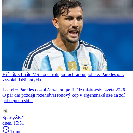
Hříšník z finále MS kopal roh pod ochranou policie. Paredes pak
vyvolal další potyčku
Leandro Paredes dostal červenou po finále mistrovství světa 2026.
O pár dní později rozehrával rohový kop v argentinské lize za zdí
policejních štítů.
SportyŽivě
dnes, 15:51
4 min