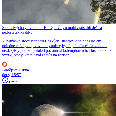
Sto mrtvých ryb v centru Budějc. Úhyn mohl způsobit déšť a
nedostatek kyslíku
V Mlýnské stoce v centru Českých Budějovic se dnes kolem
poledne začaly objevovat uhynulé ryby. Jejich těla plula vodou a
neobvyklý pohled přilákal pozornost kolemjdoucích. Hasiči odebrali
vzorky vody, které nyní zamíří na rozbor.
Budějcká Drbna
dnes, 15:57
1 min