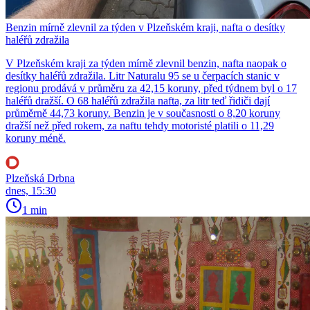
Benzin mírně zlevnil za týden v Plzeňském kraji, nafta o desítky
haléřů zdražila
V Plzeňském kraji za týden mírně zlevnil benzin, nafta naopak o
desítky haléřů zdražila. Litr Naturalu 95 se u čerpacích stanic v
regionu prodává v průměru za 42,15 koruny, před týdnem byl o 17
haléřů dražší. O 68 haléřů zdražila nafta, za litr teď řidiči dají
průměrně 44,73 koruny. Benzin je v současnosti o 8,20 koruny
dražší než před rokem, za naftu tehdy motoristé platili o 11,29
koruny méně.
Plzeňská Drbna
dnes, 15:30
1 min