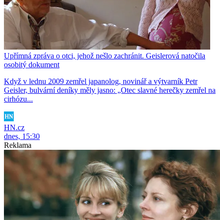
Upřímná zpráva o otci, jehož nešlo zachránit. Geislerová natočila
osobitý dokument
Když v lednu 2009 zemřel japanolog, novinář a výtvarník Petr
Geisler, bulvární deníky měly jasno: „Otec slavné herečky zemřel na
cirhózu...
HN.cz
dnes, 15:30
Reklama