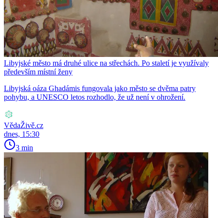
Libyjské město má druhé ulice na střechách. Po staletí je využívaly
především místní ženy
Libyjská oáza Ghadámis fungovala jako město se dvěma patry
pohybu, a UNESCO letos rozhodlo, že už není v ohrožení.
VědaŽivě.cz
dnes, 15:30
3 min