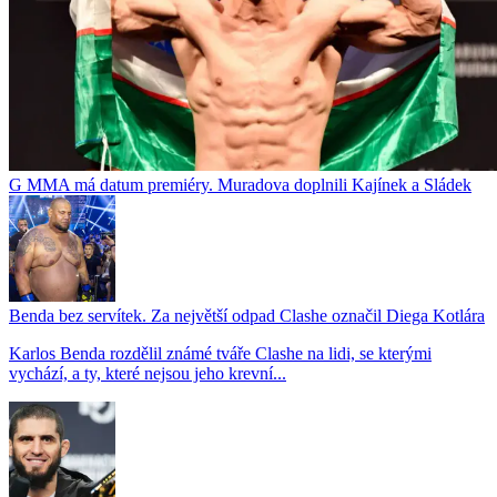
G MMA má datum premiéry. Muradova doplnili Kajínek a Sládek
Benda bez servítek. Za největší odpad Clashe označil Diega Kotlára
Karlos Benda rozdělil známé tváře Clashe na lidi, se kterými
vychází, a ty, které nejsou jeho krevní...