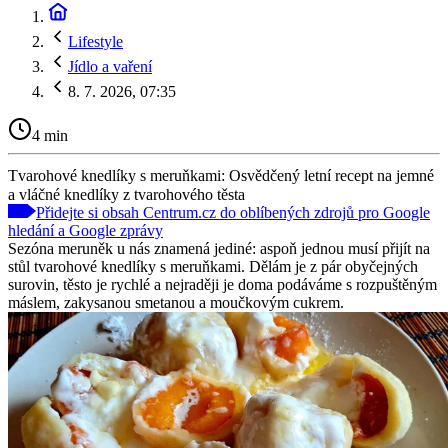
Lifestyle
Jídlo a vaření
8. 7. 2026, 07:35
4 min
Tvarohové knedlíky s meruňkami: Osvědčený letní recept na jemné
a vláčné knedlíky z tvarohového těsta
Přidejte si obsah Centrum.cz do oblíbených zdrojů pro Google
hledání a Google zprávy
Sezóna meruněk u nás znamená jediné: aspoň jednou musí přijít na
stůl tvarohové knedlíky s meruňkami. Dělám je z pár obyčejných
surovin, těsto je rychlé a nejraději je doma podáváme s rozpuštěným
máslem, zakysanou smetanou a moučkovým cukrem.