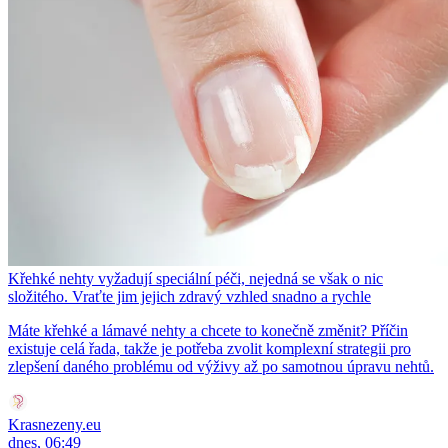
Křehké nehty vyžadují speciální péči, nejedná se však o nic
složitého. Vraťte jim jejich zdravý vzhled snadno a rychle
Máte křehké a lámavé nehty a chcete to konečně změnit? Příčin
existuje celá řada, takže je potřeba zvolit komplexní strategii pro
zlepšení daného problému od výživy až po samotnou úpravu nehtů.
Krasnezeny.eu
dnes, 06:49