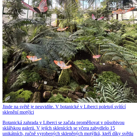
Jinde na světě je neuvidíte. V botanické v Liberci poletují svítící
sklenění motýlci
Botanická zahrada v Liberci se začala proměňovat v působivou
sklářskou galerii. V jejích sklenících se včera zabydlelo 15
unikátních, ručně vyrobených skleněných motýlků, kteří díky světlu