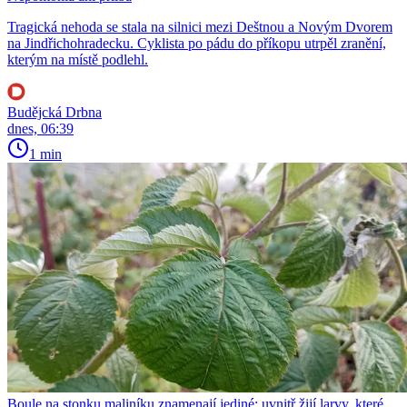
Tragická nehoda se stala na silnici mezi Deštnou a Novým Dvorem
na Jindřichohradecku. Cyklista po pádu do příkopu utrpěl zranění,
kterým na místě podlehl.
Budějcká Drbna
dnes, 06:39
1 min
Boule na stonku maliníku znamenají jediné: uvnitř žijí larvy, které