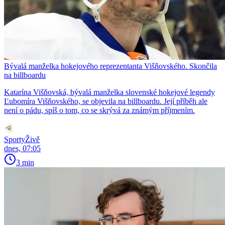
Bývalá manželka hokejového reprezentanta Višňovského. Skončila
na billboardu
Katarína Višňovská, bývalá manželka slovenské hokejové legendy
Ľubomíra Višňovského, se objevila na billboardu. Její příběh ale
není o pádu, spíš o tom, co se skrývá za známým příjmením.
SportyŽivě
dnes, 07:05
3 min