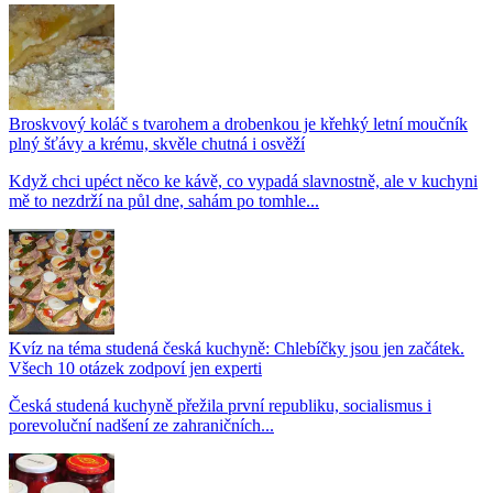
Broskvový koláč s tvarohem a drobenkou je křehký letní moučník
plný šťávy a krému, skvěle chutná i osvěží
Když chci upéct něco ke kávě, co vypadá slavnostně, ale v kuchyni
mě to nezdrží na půl dne, sahám po tomhle...
Kvíz na téma studená česká kuchyně: Chlebíčky jsou jen začátek.
Všech 10 otázek zodpoví jen experti
Česká studená kuchyně přežila první republiku, socialismus i
porevoluční nadšení ze zahraničních...