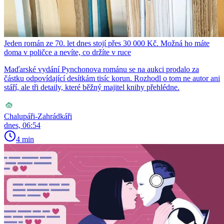
Jeden román ze 70. let dnes stojí přes 30 000 Kč. Možná ho máte
doma v poličce a nevíte, co držíte v ruce
Maďarské vydání Pynchonova románu se na aukci prodalo za
částku odpovídající desítkám tisíc korun. Rozhodl o tom ne autor ani
stáří, ale tři detaily, které běžný majitel knihy přehlédne.
Chalupáři-Zahrádkáři
dnes, 06:54
4 min