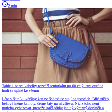
2 min
Tahle 1 barva kabelky rozzáří seniorkám po 60 celý letní outfit a
hodí se úplně ke všemu
Léto v šatníku většiny žen po šedesátce stojí na jistotách. Bílé tričko,
béžové lněné kalhoty, černé šaty na návštěvu. Nic z toho není
potřeba vyhazovat, protože stačí přidat jediný výrazný doplněk a