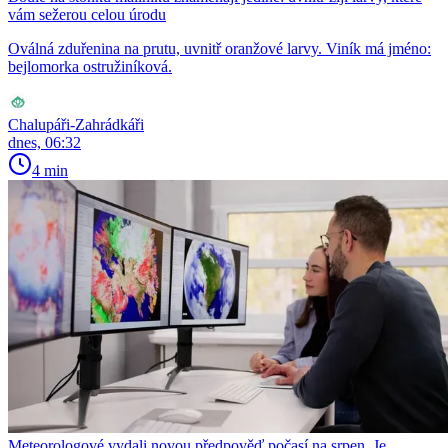
vám sežerou celou úrodu
Oválná zduřenina na prutu, uvnitř oranžové larvy. Viník má jméno:
bejlomorka ostružiníková.
Chalupáři-Zahrádkáři
dnes, 06:32
4 min
Meteorologové vydali novou předpověď počasí na srpen. Je