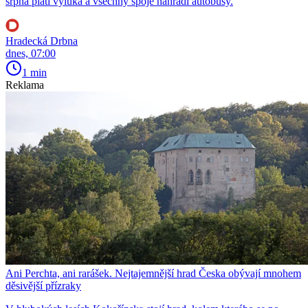
srpna platí výluka a všechny spoje nahradí autobusy.
Hradecká Drbna
dnes, 07:00
1 min
Reklama
Ani Perchta, ani rarášek. Nejtajemnější hrad Česka obývají mnohem
děsivější přízraky