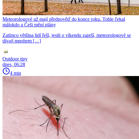
Meteorologové už mají předpověď do konce roku. Tohle čekal
málokdo a Češi mění plány
Zatímco většina lidí řeší, jestli o víkendu zaprší, meteorologové se
dívají mnohem […]
Outdoor tipy
dnes, 06:28
4 min