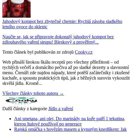
Jahodový kompot bez zbytečné chemie: Rychlá zásoba sladkého
letního ovoce do sklenic
Naučte se, jak se připravuje dokonalý jahodový kompot bez
zdlouhavého vaření sirupu! Bleskový a prověřený...
Tento článek byl publikován ze zdrojů
Cooky.cz
Web přináší širokou škálu receptů pro všechny příležitosti – od
rychlých večeří a domácího pečiva až po sladké dezerty a slavnostní
menu. Čtenáři zde najdou nápady, které potěší začátečníky i zkušené
kuchaře, a spoustu praktických tipů, jak z běžných surovin vykouzlit
skvělá jídla. Kromě...
Všechny články tohoto autora →
Další články z kategorie
Jídlo a vaření
Ani smetana, ani olej. Do marinády na kuře patří 1 tekutina,
kterou Italové používají po generace
Rajská omáčka s hovězím masem a kynutým knedlíkem: Jak