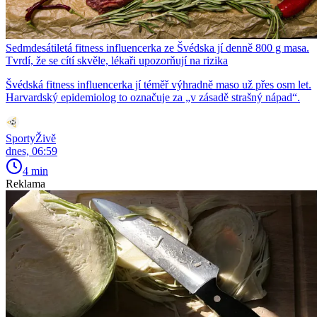
Sedmdesátiletá fitness influencerka ze Švédska jí denně 800 g masa.
Tvrdí, že se cítí skvěle, lékaři upozorňují na rizika
Švédská fitness influencerka jí téměř výhradně maso už přes osm let.
Harvardský epidemiolog to označuje za „v zásadě strašný nápad“.
SportyŽivě
dnes, 06:59
4 min
Reklama