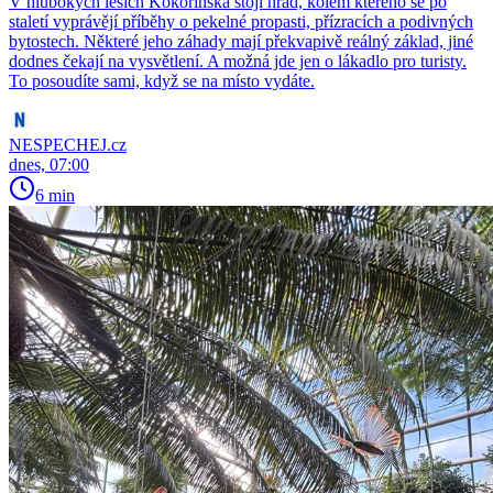
V hlubokých lesích Kokořínska stojí hrad, kolem kterého se po
staletí vyprávějí příběhy o pekelné propasti, přízracích a podivných
bytostech. Některé jeho záhady mají překvapivě reálný základ, jiné
dodnes čekají na vysvětlení. A možná jde jen o lákadlo pro turisty.
To posoudíte sami, když se na místo vydáte.
NESPECHEJ.cz
dnes, 07:00
6 min