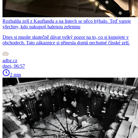
Rozbalila zelí z Kauflandu a na listech se něco hýbalo. Teď varuje
všechny, kdo nakupují balenou zeleninu
Dnes si musíte skutečně dávat velký pozor na to, co si kupujete v
obchodech. Tato zákaznice si přinesla domů nechutné čínské zelí.
adbz.cz
dnes, 06:57
2 min