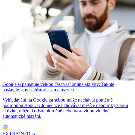
Google si pamatuje velkou část vaší online aktivity: Takhle
nastavíte, aby se historie sama mazala
Vyhledávání na Googlu za sebou může nechávat poměrně
podrobnou stopu. Kdo nechce uchovávat měsíce nebo roky starou
aktivitu, může ji odstranit ručně nebo nastavit pravidelné
automatické mazání.
EXTRAINFO.cz