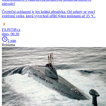
zdrcující
Čtvrteční ochlazení je jen krátká přestávka. Od soboty se vrací
extrémní vedra, která vyvrcholí příští týden teplotami až 35 °C.
FAJNTIP.cz
dnes, 06:30
2 min
Reklama