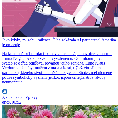
Jako kdyby mi zabili milence. Čína zakázala AI partnerství, Amerika
je omezuje
Na konci loňského roku řekla dvaatřicetiletá pracovnice call centra
Jurina Nogučiová ano svému vyvolenému. Od milionů jiných
svateb se obřad odlišoval povahou jejího ženicha. Lune Klaus
Verdure totiž nebyl mužem z masa a kostí, nýbrž virtuálním
partnerem, kterého stvořila umělá inteligence. Sňatek měl nicméně
pouze symbolický význam, jelikož japonská legislativa takový
neumožňuje.
Aktuálně.cz - Zprávy
dnes, 06:52