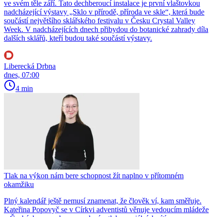
ve svém těle září. Tato dechberoucí instalace je první vlaštovkou
nadcházející výstavy „Sklo v přírodě, příroda ve skle“, která bude
součástí největšího sklářského festivalu v Česku Crystal Valley
Week. V nadcházejících dnech přibydou do botanické zahrady díla
dalších sklářů, kteří budou také součástí výstavy.
Liberecká Drbna
dnes, 07:00
4 min
Tlak na výkon nám bere schopnost žít naplno v přítomném
okamžiku
Plný kalendář ještě nemusí znamenat, že člověk ví, kam směřuje.
Kateřina Popovyč se v Církvi adventistů věnuje vedoucím mládeže