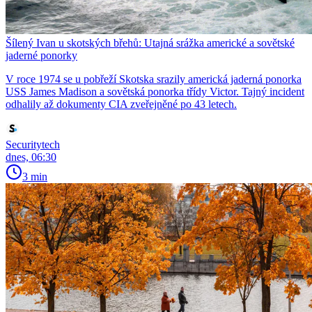
Šílený Ivan u skotských břehů: Utajná srážka americké a sovětské
jaderné ponorky
V roce 1974 se u pobřeží Skotska srazily americká jaderná ponorka
USS James Madison a sovětská ponorka třídy Victor. Tajný incident
odhalily až dokumenty CIA zveřejněné po 43 letech.
Securitytech
dnes, 06:30
3 min