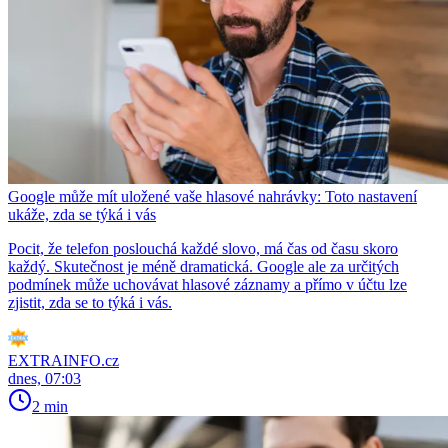
Google může mít uložené vaše hlasové nahrávky: Toto nastavení
ukáže, zda se týká i vás
Pocit, že telefon poslouchá každé slovo, má čas od času skoro
každý. Skutečnost je méně dramatická. Google ale za určitých
podmínek může uchovávat hlasové záznamy a přímo v účtu lze
zjistit, zda se to týká i vás.
EXTRAINFO.cz
dnes, 07:03
2 min