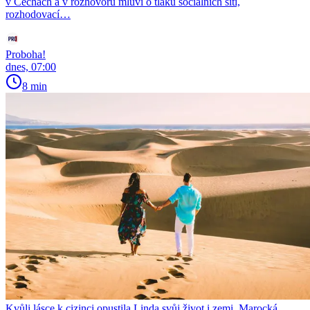
v Čechách a v rozhovoru mluví o tlaku sociálních sítí,
rozhodovací…
Proboha!
dnes, 07:00
8 min
Kvůli lásce k cizinci opustila Linda svůj život i zemi. Marocká