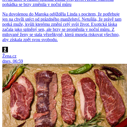
pohádka se brzy změnila v noční můru
Na dovolenou do Maroka odjížděla Linda s pocitem, že potřebuje
jen na chvíli utéct od prázdného manželství. Netušila, že právě tam
potká muže, kvůli kterému změní celý svůj život. Exotická láska
začala jako splněný sen, ale brzy se proměnila v noční můru. Z
milované ženy se stala vězeňkyně, která musela riskovat všechno,
aby získala zpět svou svobodu.
Žena.cz
dnes, 06:59