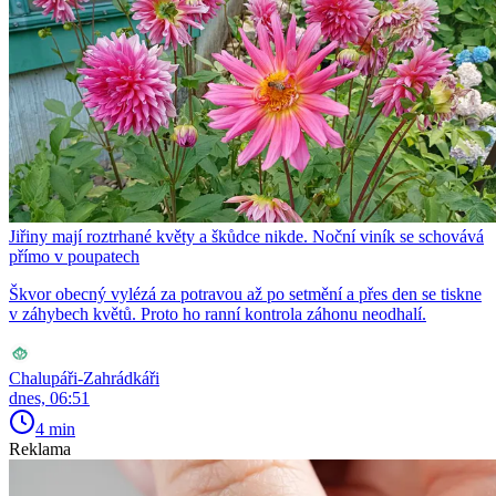
Jiřiny mají roztrhané květy a škůdce nikde. Noční viník se schovává
přímo v poupatech
Škvor obecný vylézá za potravou až po setmění a přes den se tiskne
v záhybech květů. Proto ho ranní kontrola záhonu neodhalí.
Chalupáři-Zahrádkáři
dnes, 06:51
4 min
Reklama