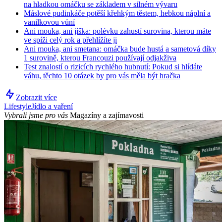
na hladkou omáčku se základem v silném vývaru
Máslové pudinkáče potěší křehkým těstem, hebkou náplní a
vanilkovou vůní
Ani mouka, ani jíška: polévku zahustí surovina, kterou máte
ve spíži celý rok a přehlížíte ji
Ani mouka, ani smetana: omáčka bude hustá a sametová díky
1 surovině, kterou Francouzi používají odjakživa
Test znalostí o rizicích rychlého hubnutí: Pokud si hlídáte
váhu, těchto 10 otázek by pro vás měla být hračka
Zobrazit více
Lifestyle
Jídlo a vaření
Vybrali jsme pro vás
Magazíny a zajímavosti