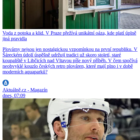
Voda z potoka a klid. V Praze přežívá unikátní oáza, kde platí úplně
jiná pravidla
Plovárny nejsou jen nostalgickou vzpomínkou na první republiku. V
Šáreckém údolí úspěšně udržují tradici už skoro století, staré
koupaliště v Libčicích nad Vltavou píše nový příběh. V čem spočívá
neobvyklé kouzlo českých retro plováren, které mají plno i v době
moderních aquaparků?
Aktuálně.cz - Magazín
dnes, 07:09