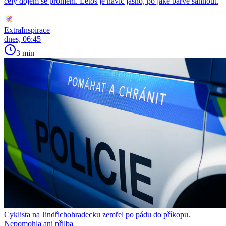
celý dojem se promění. Letos je navíc jasno, po jaké barvě sáhnout.
ExtraInspirace
dnes, 06:45
3 min
Cyklista na Jindřichohradecku zemřel po pádu do příkopu.
Nepomohla ani přilba