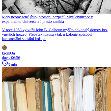
Měly neomezené jídlo, prostor i bezpečí. Myší civilizace v
experimentu Universe 25 přesto zanikla
V roce 1968 vytvořil John B. Calhoun myším dokonalý domov bez
vnějších hrozeb. Přebytek luxusu však u kolonie způsobil
katastrofální sociální kolaps.
kroniQa
dnes, 06:56
3 min