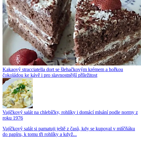
Kakaový stracciatella dort se šlehačkovým krémem a hořkou
čokoládou ke kávě i pro slavnostnější příležitost
Vajíčkový salát na chlebíčky, rohlíky i domácí mlsání podle normy z
roku 1976
Vajíčkový salát si pamatuji ještě z časů, kdy se kupoval v mlíčňáku
do papíru, k tomu tři rohlíky a když...