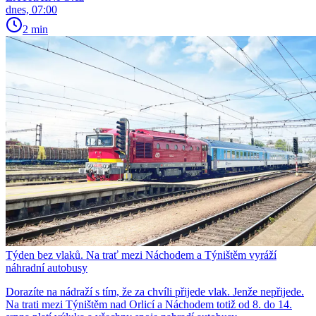
dnes, 07:00
2 min
Týden bez vlaků. Na trať mezi Náchodem a Týništěm vyráží
náhradní autobusy
Dorazíte na nádraží s tím, že za chvíli přijede vlak. Jenže nepřijede.
Na trati mezi Týništěm nad Orlicí a Náchodem totiž od 8. do 14.