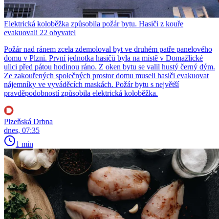
Elektrická koloběžka způsobila požár bytu. Hasiči z kouře
evakuovali 22 obyvatel
Požár nad ránem zcela zdemoloval byt ve druhém patře panelového
domu v Plzni. První jednotka hasičů byla na místě v Domažlické
ulici před pátou hodinou ráno. Z oken bytu se valil hustý černý dým.
Ze zakouřených společných prostor domu museli hasiči evakuovat
nájemníky ve vyváděcích maskách. Požár bytu s největší
pravděpodobností způsobila elektrická koloběžka.
Plzeňská Drbna
dnes, 07:35
1 min