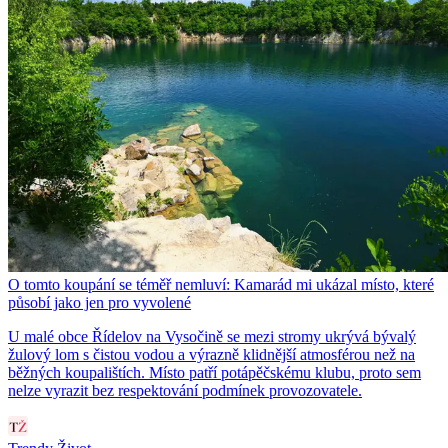
O tomto koupání se téměř nemluví: Kamarád mi ukázal místo, které
působí jako jen pro vyvolené
U malé obce Řídelov na Vysočině se mezi stromy ukrývá bývalý
žulový lom s čistou vodou a výrazně klidnější atmosférou než na
běžných koupalištích. Místo patří potápěčskému klubu, proto sem
nelze vyrazit bez respektování podmínek provozovatele.