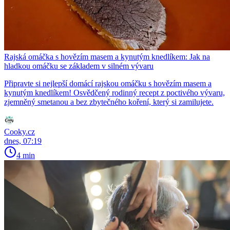
Rajská omáčka s hovězím masem a kynutým knedlíkem: Jak na
hladkou omáčku se základem v silném vývaru
Připravte si nejlepší domácí rajskou omáčku s hovězím masem a
kynutým knedlíkem! Osvědčený rodinný recept z poctivého vývaru,
zjemněný smetanou a bez zbytečného koření, který si zamilujete.
Cooky.cz
dnes, 07:19
4 min