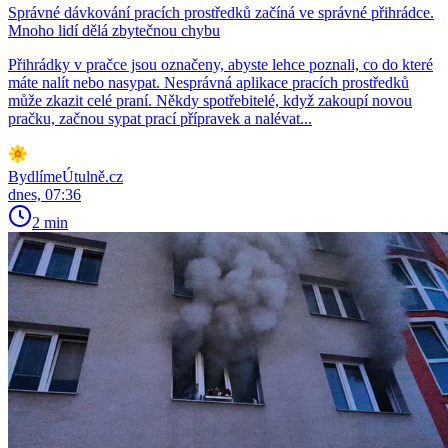
Správné dávkování pracích prostředků začíná ve správné přihrádce.
Mnoho lidí dělá zbytečnou chybu
Přihrádky v pračce jsou označeny, abyste lehce poznali, co do které
máte nalít nebo nasypat. Nesprávná aplikace pracích prostředků
může zkazit celé praní. Někdy spotřebitelé, když zakoupí novou
pračku, začnou sypat prací přípravek a nalévat...
BydlímeÚtulně.cz
dnes, 07:36
2 min