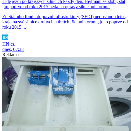
Lidé jezdí po krajských silnicích každý den. Hejtmani se zlobí, stát
jim poprvé od roku 2015 nedá na opravy silnic ani korunu
Ze Státního fondu dopravní infrastruktury (SFDI) nedostanou letos
kraje na své silnice druhých a třetích tříd ani korunu, je to poprvé od
roku 2015,...
HN.cz
dnes, 07:38
Reklama