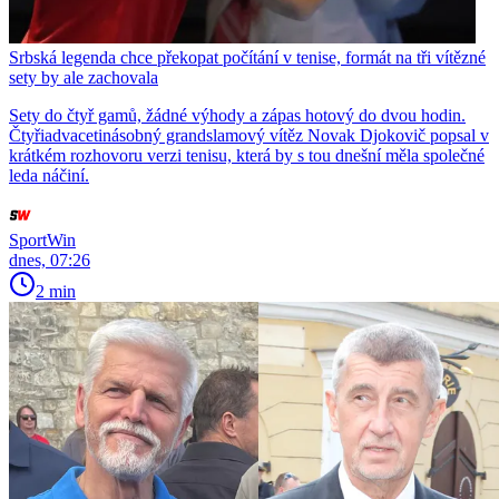
Srbská legenda chce překopat počítání v tenise, formát na tři vítězné
sety by ale zachovala
Sety do čtyř gamů, žádné výhody a zápas hotový do dvou hodin.
Čtyřiadvacetinásobný grandslamový vítěz Novak Djokovič popsal v
krátkém rozhovoru verzi tenisu, která by s tou dnešní měla společné
leda náčiní.
SportWin
dnes, 07:26
2 min