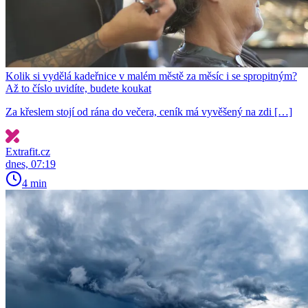
Kolik si vydělá kadeřnice v malém městě za měsíc i se spropitným?
Až to číslo uvidíte, budete koukat
Za křeslem stojí od rána do večera, ceník má vyvěšený na zdi […]
Extrafit.cz
dnes, 07:19
4 min