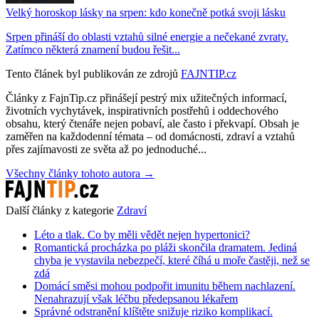
Velký horoskop lásky na srpen: kdo konečně potká svoji lásku
Srpen přináší do oblasti vztahů silné energie a nečekané zvraty.
Zatímco některá znamení budou řešit...
Tento článek byl publikován ze zdrojů
FAJNTIP.cz
Články z FajnTip.cz přinášejí pestrý mix užitečných informací,
životních vychytávek, inspirativních postřehů i oddechového
obsahu, který čtenáře nejen pobaví, ale často i překvapí. Obsah je
zaměřen na každodenní témata – od domácnosti, zdraví a vztahů
přes zajímavosti ze světa až po jednoduché...
Všechny články tohoto autora →
Další články z kategorie
Zdraví
Léto a tlak. Co by měli vědět nejen hypertonici?
Romantická procházka po pláži skončila dramatem. Jediná
chyba je vystavila nebezpečí, které číhá u moře častěji, než se
zdá
Domácí směsi mohou podpořit imunitu během nachlazení.
Nenahrazují však léčbu předepsanou lékařem
Správné odstranění klíštěte snižuje riziko komplikací.