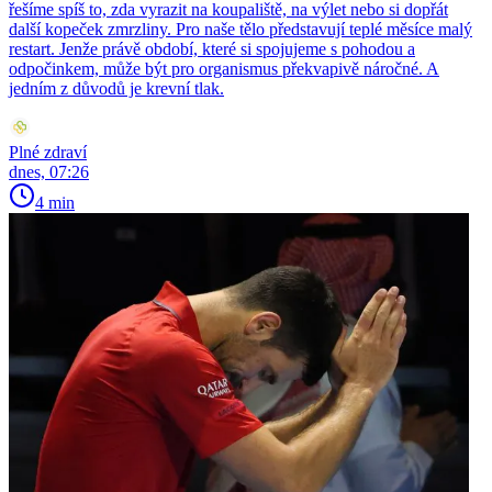
řešíme spíš to, zda vyrazit na koupaliště, na výlet nebo si dopřát
další kopeček zmrzliny. Pro naše tělo představují teplé měsíce malý
restart. Jenže právě období, které si spojujeme s pohodou a
odpočinkem, může být pro organismus překvapivě náročné. A
jedním z důvodů je krevní tlak.
Plné zdraví
dnes, 07:26
4 min