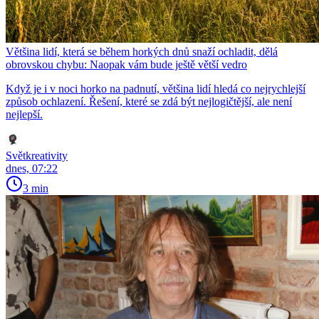
Většina lidí, která se během horkých dnů snaží ochladit, dělá
obrovskou chybu: Naopak vám bude ještě větší vedro
Když je i v noci horko na padnutí, většina lidí hledá co nejrychlejší
způsob ochlazení. Řešení, které se zdá být nejlogičtější, ale není
nejlepší.
Světkreativity
dnes, 07:22
3 min