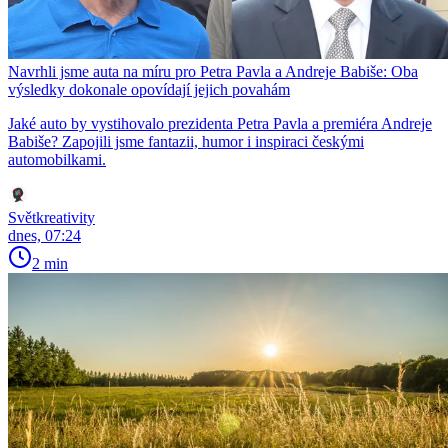
Navrhli jsme auta na míru pro Petra Pavla a Andreje Babiše: Oba
výsledky dokonale opovídají jejich povahám
Jaké auto by vystihovalo prezidenta Petra Pavla a premiéra Andreje
Babiše? Zapojili jsme fantazii, humor i inspiraci českými
automobilkami.
Světkreativity
dnes, 07:24
2 min