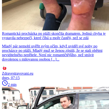
Romantická procházka po pláži skončila dramatem. Jediná chyba je
vystavila nebezpečí, které číhá u moře častěji, než se zdá
Mladý pár nemohl uvěřit svým očím, když uviděl své nohy po
procházce po pláži. Mladý muž se ženou zjistili, že se stali obětmi
neviditelného nepřítele. Není nic romantičtějšího, než strávit
dovolenou s milovanou osobou [...]...
Zdravestravovani.eu
dnes, 07:15
2 min