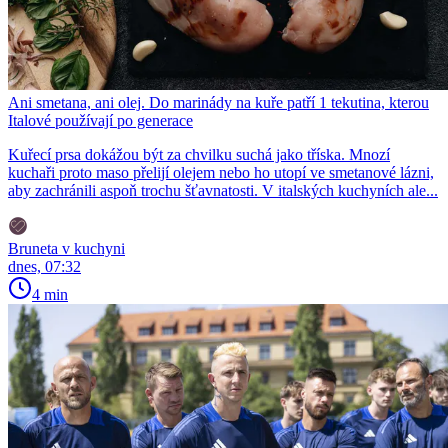
Ani smetana, ani olej. Do marinády na kuře patří 1 tekutina, kterou
Italové používají po generace
Kuřecí prsa dokážou být za chvilku suchá jako tříska. Mnozí
kuchaři proto maso přelijí olejem nebo ho utopí ve smetanové lázni,
aby zachránili aspoň trochu šťavnatosti. V italských kuchyních ale...
Bruneta v kuchyni
dnes, 07:32
4 min