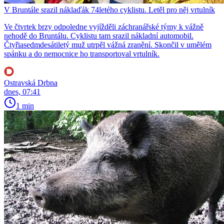
V Bruntále srazil náklaďák 74letého cyklistu. Letěl pro něj vrtulník
Ve čtvrtek brzy odpoledne vyjížděli záchranářské týmy k vážně
nehodě do Bruntálu. Cyklistu tam srazil nákladní automobil.
Čtyřiasedmdesátiletý muž utrpěl vážná zranění. Skončil v umělém
spánku a do nemocnice ho transportoval vrtulník.
Ostravská Drbna
dnes, 07:41
1 min