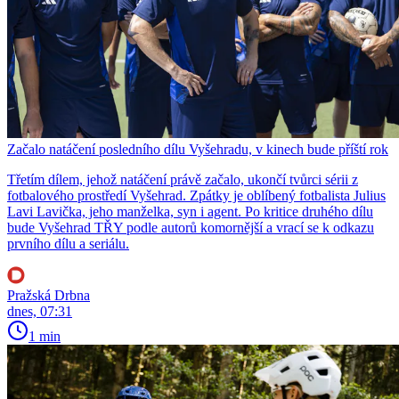
Začalo natáčení posledního dílu Vyšehradu, v kinech bude příští rok
Třetím dílem, jehož natáčení právě začalo, ukončí tvůrci sérii z
fotbalového prostředí Vyšehrad. Zpátky je oblíbený fotbalista Julius
Lavi Lavička, jeho manželka, syn i agent. Po kritice druhého dílu
bude Vyšehrad TŘY podle autorů komornější a vrací se k odkazu
prvního dílu a seriálu.
Pražská Drbna
dnes, 07:31
1 min