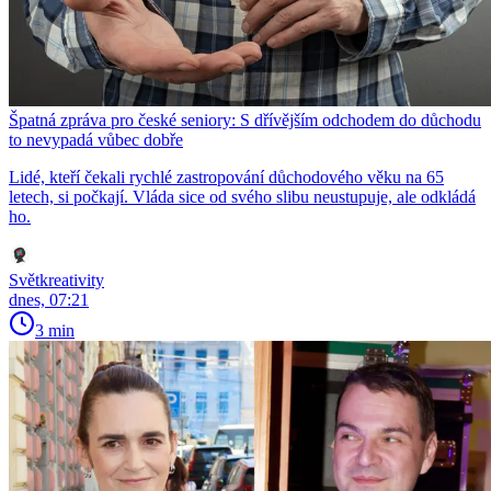
Špatná zpráva pro české seniory: S dřívějším odchodem do důchodu
to nevypadá vůbec dobře
Lidé, kteří čekali rychlé zastropování důchodového věku na 65
letech, si počkají. Vláda sice od svého slibu neustupuje, ale odkládá
ho.
Světkreativity
dnes, 07:21
3 min