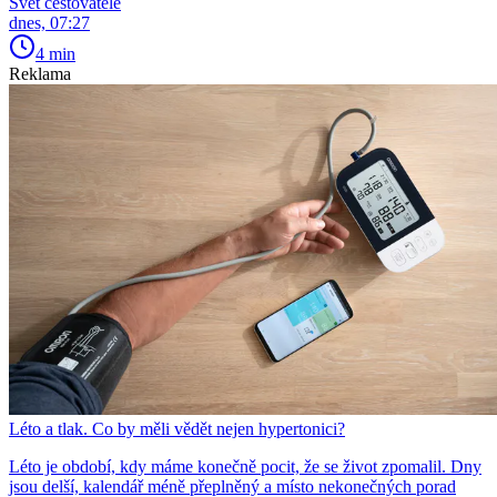
Svět cestovatele
dnes, 07:27
4 min
Reklama
Léto a tlak. Co by měli vědět nejen hypertonici?
Léto je období, kdy máme konečně pocit, že se život zpomalil. Dny
jsou delší, kalendář méně přeplněný a místo nekonečných porad