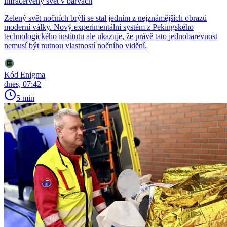
infračervený svět v barvách
Zelený svět nočních brýlí se stal jedním z nejznámějších obrazů
moderní války. Nový experimentální systém z Pekingského
technologického institutu ale ukazuje, že právě tato jednobarevnost
nemusí být nutnou vlastností nočního vidění.
Kód Enigma
dnes, 07:42
5 min