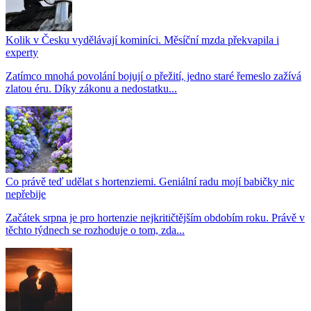
Kolik v Česku vydělávají kominíci. Měsíční mzda překvapila i
experty
Zatímco mnohá povolání bojují o přežití, jedno staré řemeslo zažívá
zlatou éru. Díky zákonu a nedostatku...
Co právě teď udělat s hortenziemi. Geniální radu mojí babičky nic
nepřebije
Začátek srpna je pro hortenzie nejkritičtějším obdobím roku. Právě v
těchto týdnech se rozhoduje o tom, zda...