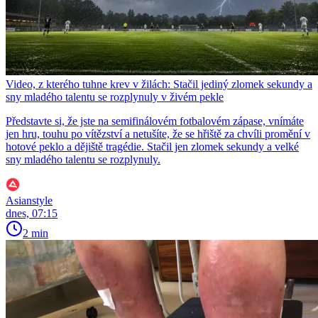
Video, z kterého tuhne krev v žilách: Stačil jediný zlomek sekundy a
sny mladého talentu se rozplynuly v živém pekle
Představte si, že jste na semifinálovém fotbalovém zápase, vnímáte
jen hru, touhu po vítězství a netušíte, že se hřiště za chvíli promění v
hotové peklo a dějiště tragédie. Stačil jen zlomek sekundy a velké
sny mladého talentu se rozplynuly.
Asianstyle
dnes, 07:15
2 min