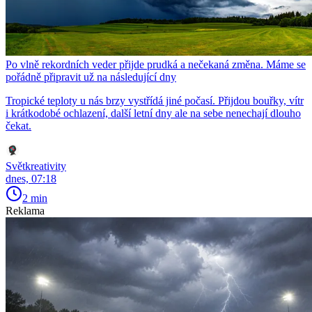
Po vlně rekordních veder přijde prudká a nečekaná změna. Máme se
pořádně připravit už na následující dny
Tropické teploty u nás brzy vystřídá jiné počasí. Přijdou bouřky, vítr
i krátkodobé ochlazení, další letní dny ale na sebe nenechají dlouho
čekat.
Světkreativity
dnes, 07:18
2 min
Reklama