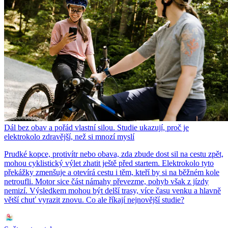
Dál bez obav a pořád vlastní silou. Studie ukazují, proč je
elektrokolo zdravější, než si mnozí myslí
Prudké kopce, protivítr nebo obava, zda zbude dost sil na cestu zpět,
mohou cyklistický výlet zhatit ještě před startem. Elektrokolo tyto
překážky zmenšuje a otevírá cestu i těm, kteří by si na běžném kole
netroufli. Motor sice část námahy převezme, pohyb však z jízdy
nemizí. Výsledkem mohou být delší trasy, více času venku a hlavně
větší chuť vyrazit znovu. Co ale říkají nejnovější studie?