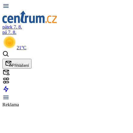
pátek 7. 8.
pá 7. 8.
21°C
Přihlášení
Reklama