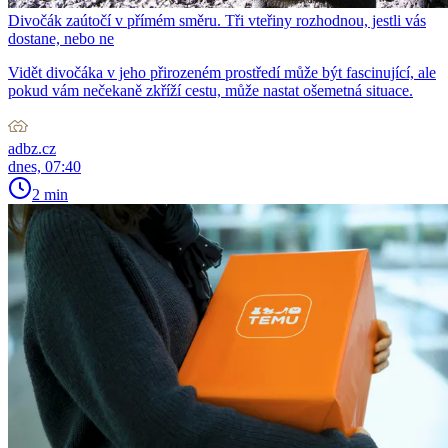
Divočák zaútočí v přímém směru. Tři vteřiny rozhodnou, jestli vás
dostane, nebo ne
Vidět divočáka v jeho přirozeném prostředí může být fascinující, ale
pokud vám nečekaně zkříží cestu, může nastat ošemetná situace.
adbz.cz
dnes, 07:40
2 min