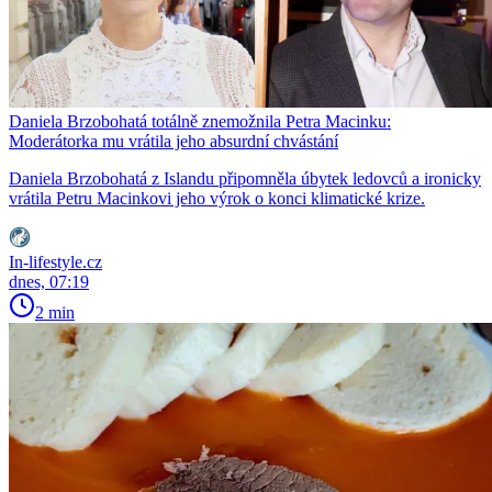
Daniela Brzobohatá totálně znemožnila Petra Macinku:
Moderátorka mu vrátila jeho absurdní chvástání
Daniela Brzobohatá z Islandu připomněla úbytek ledovců a ironicky
vrátila Petru Macinkovi jeho výrok o konci klimatické krize.
In-lifestyle.cz
dnes, 07:19
2 min