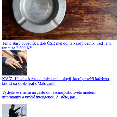
Tento starý popelník z dob ČSR měl doma každý dělník. Teď je to
rarita za 3 500 Kč
KVÍZ: 10 otázek z moderních technologií, které prověří každého,
kdo si na škole hrál s Malováním
Vydejte se s námi na cestu do fascinujícího světa moderní
informatiky a umělé inteligence. Zjistěte, jak...