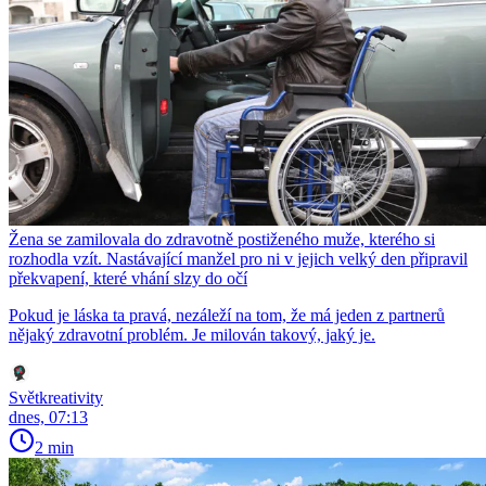
Žena se zamilovala do zdravotně postiženého muže, kterého si
rozhodla vzít. Nastávající manžel pro ni v jejich velký den připravil
překvapení, které vhání slzy do očí
Pokud je láska ta pravá, nezáleží na tom, že má jeden z partnerů
nějaký zdravotní problém. Je milován takový, jaký je.
Světkreativity
dnes, 07:13
2 min