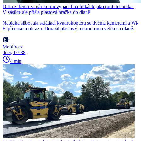
Dron z Temu za pár korun vypadal na fotkách jako profi technika.
V zásilce ale přišla plastová hračka do dlaně
Nabídka slibovala skládací kvadrokoptéru se dvěma kamerami a Wi-
Fi přenosem obrazu. Dorazil plastový mikrodron o velikosti dlaně.
Mobify.cz
dnes, 07:38
4 min