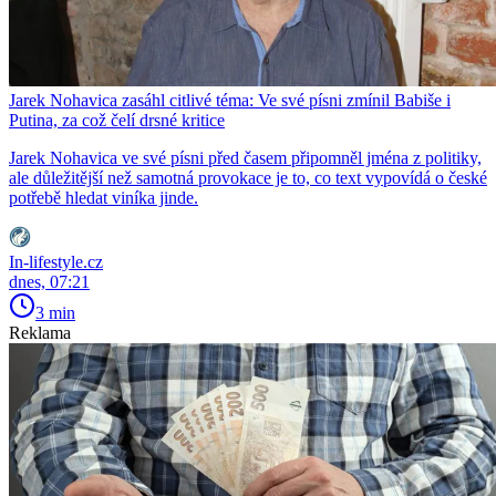
Jarek Nohavica zasáhl citlivé téma: Ve své písni zmínil Babiše i
Putina, za což čelí drsné kritice
Jarek Nohavica ve své písni před časem připomněl jména z politiky,
ale důležitější než samotná provokace je to, co text vypovídá o české
potřebě hledat viníka jinde.
In-lifestyle.cz
dnes, 07:21
3 min
Reklama