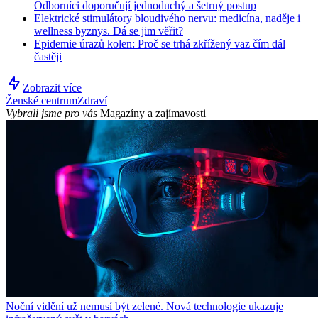
Odborníci doporučují jednoduchý a šetrný postup
Elektrické stimulátory bloudivého nervu: medicína, naděje i
wellness byznys. Dá se jim věřit?
Epidemie úrazů kolen: Proč se trhá zkřížený vaz čím dál
častěji
Zobrazit více
Ženské centrum
Zdraví
Vybrali jsme pro vás
Magazíny a zajímavosti
Noční vidění už nemusí být zelené. Nová technologie ukazuje