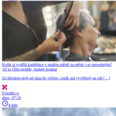
Kolik si vydělá kadeřnice v malém městě za měsíc i se spropitným?
Až to číslo uvidíte, budete koukat
Za křeslem stojí od rána do večera, ceník má vyvěšený na zdi […]
Extrafit.cz
dnes, 07:19
4 min