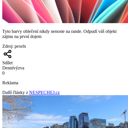
Tyto barvy oblečení nikdy nenoste na rande. Odpudí váš objekt
zájmu na první dojem
Zdroj
:
pexels
Sdílet
Denní
výzva
0
Reklama
Další články z
NESPECHEJ.cz