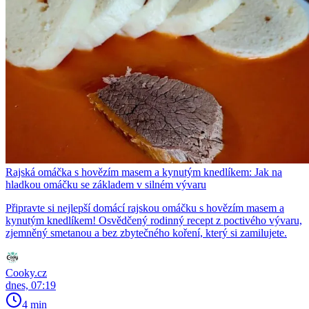
Rajská omáčka s hovězím masem a kynutým knedlíkem: Jak na
hladkou omáčku se základem v silném vývaru
Připravte si nejlepší domácí rajskou omáčku s hovězím masem a
kynutým knedlíkem! Osvědčený rodinný recept z poctivého vývaru,
zjemněný smetanou a bez zbytečného koření, který si zamilujete.
Cooky.cz
dnes, 07:19
4 min