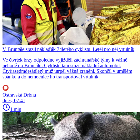
V Bruntále srazil náklaďák 74letého cyklistu. Letěl pro něj vrtulník
Ve čtvrtek brzy odpoledne vyjížděli záchranářské týmy k vážně
nehodě do Bruntálu. Cyklistu tam srazil nákladní automobil.
Čtyřiasedmdesátiletý muž utrpěl vážná zranění. Skončil v umělém
spánku a do nemocnice ho transportoval vrtulník.
Ostravská Drbna
dnes, 07:41
1 min