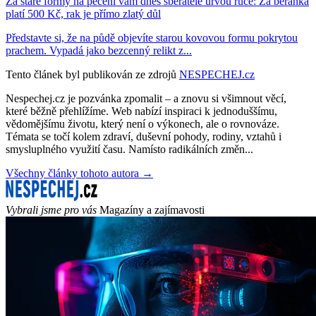
Za staré formy na pečení vám dnes sběratelé urvou ruce: Za beránka
platí 500 Kč, rak je přímo zlatý důl
Představte si, že na půdě objevíte starou kovovou formu pokrytou
prachem. Vypadá jako bezcenný relikt z...
Tento článek byl publikován ze zdrojů
NESPECHEJ.cz
Nespechej.cz je pozvánka zpomalit – a znovu si všimnout věcí,
které běžně přehlížíme. Web nabízí inspiraci k jednoduššímu,
vědomějšímu životu, který není o výkonech, ale o rovnováze.
Témata se točí kolem zdraví, duševní pohody, rodiny, vztahů i
smysluplného využití času. Namísto radikálních změn...
Všechny články tohoto autora →
Vybrali jsme pro vás
Magazíny a zajímavosti