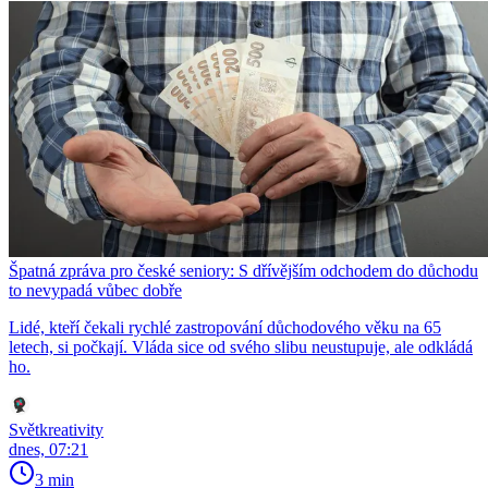
Špatná zpráva pro české seniory: S dřívějším odchodem do důchodu
to nevypadá vůbec dobře
Lidé, kteří čekali rychlé zastropování důchodového věku na 65
letech, si počkají. Vláda sice od svého slibu neustupuje, ale odkládá
ho.
Světkreativity
dnes, 07:21
3 min