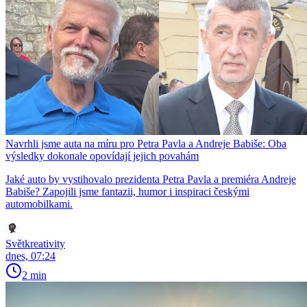
Navrhli jsme auta na míru pro Petra Pavla a Andreje Babiše: Oba
výsledky dokonale opovídají jejich povahám
Jaké auto by vystihovalo prezidenta Petra Pavla a premiéra Andreje
Babiše? Zapojili jsme fantazii, humor i inspiraci českými
automobilkami.
Světkreativity
dnes, 07:24
2 min