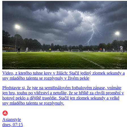
Video, z kterého tuhne krev v žilách: Stačil jediný zlomek sekundy a
sny mladého talentu se rozplynuly v živém pekle
Představte si, že jste na semifinálovém fotbalovém zápase, vnímáte
jen hru, touhu po vítězství a netušíte, že se hřiště za chvíli promění v
hotové peklo a dějiště tragédie. Stačil jen zlomek sekundy a velké
sny mladého talentu se rozplynuly.
Asianstyle
dnes, 07:15