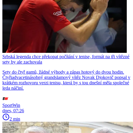
Srbská legenda chce překopat počítání v tenise, formát na tři vítězné
sety by ale zachovala
Sety do čtyř gamů, žádné výhody a zápas hotový do dvou hodin.
Čtyřiadvacetinásobný grandslamový vítěz Novak Djokovič popsal v
krátkém rozhovoru verzi tenisu, která by s tou dnešní měla společné
leda náčiní.
SportWin
dnes, 07:26
2 min