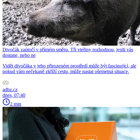
Divočák zaútočí v přímém směru. Tři vteřiny rozhodnou, jestli vás
dostane, nebo ne
Vidět divočáka v jeho přirozeném prostředí může být fascinující, ale
pokud vám nečekaně zkříží cestu, může nastat ošemetná situace.
adbz.cz
dnes, 07:40
2 min