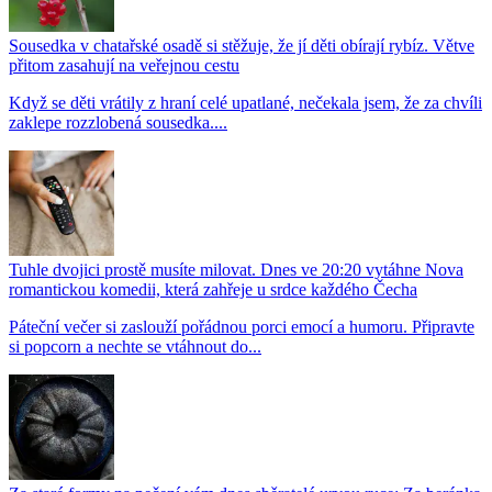
Sousedka v chatařské osadě si stěžuje, že jí děti obírají rybíz. Větve
přitom zasahují na veřejnou cestu
Když se děti vrátily z hraní celé upatlané, nečekala jsem, že za chvíli
zaklepe rozzlobená sousedka....
Tuhle dvojici prostě musíte milovat. Dnes ve 20:20 vytáhne Nova
romantickou komedii, která zahřeje u srdce každého Čecha
Páteční večer si zaslouží pořádnou porci emocí a humoru. Připravte
si popcorn a nechte se vtáhnout do...