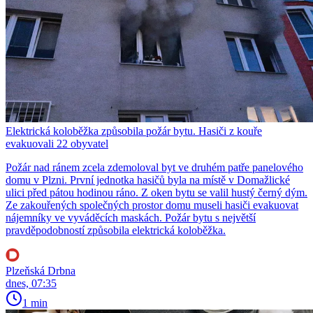
Elektrická koloběžka způsobila požár bytu. Hasiči z kouře
evakuovali 22 obyvatel
Požár nad ránem zcela zdemoloval byt ve druhém patře panelového
domu v Plzni. První jednotka hasičů byla na místě v Domažlické
ulici před pátou hodinou ráno. Z oken bytu se valil hustý černý dým.
Ze zakouřených společných prostor domu museli hasiči evakuovat
nájemníky ve vyváděcích maskách. Požár bytu s největší
pravděpodobností způsobila elektrická koloběžka.
Plzeňská Drbna
dnes, 07:35
1 min