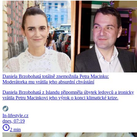
Daniela Brzobohatá totálně znemožnila Petra Macinku:
Moderátorka mu vrátila jeho absurdní chvástání
Daniela Brzobohatá z Islandu připomněla úbytek ledovců a ironicky
vrátila Petru Macinkovi jeho výrok o konci klimatické krize.
In-lifestyle.cz
dnes, 07:19
2 min