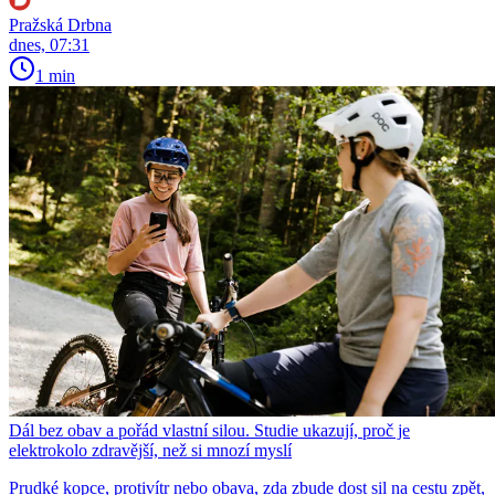
Pražská Drbna
dnes, 07:31
1 min
Dál bez obav a pořád vlastní silou. Studie ukazují, proč je
elektrokolo zdravější, než si mnozí myslí
Prudké kopce, protivítr nebo obava, zda zbude dost sil na cestu zpět,