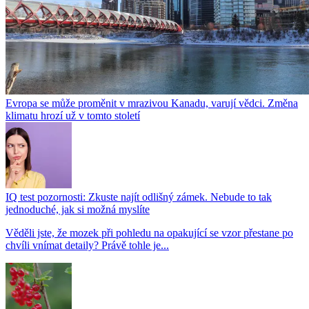
Evropa se může proměnit v mrazivou Kanadu, varují vědci. Změna
klimatu hrozí už v tomto století
IQ test pozornosti: Zkuste najít odlišný zámek. Nebude to tak
jednoduché, jak si možná myslíte
Věděli jste, že mozek při pohledu na opakující se vzor přestane po
chvíli vnímat detaily? Právě tohle je...