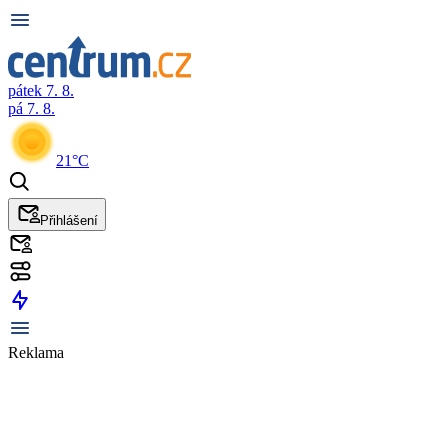
pátek 7. 8.
pá 7. 8.
21°C
Přihlášení
Reklama