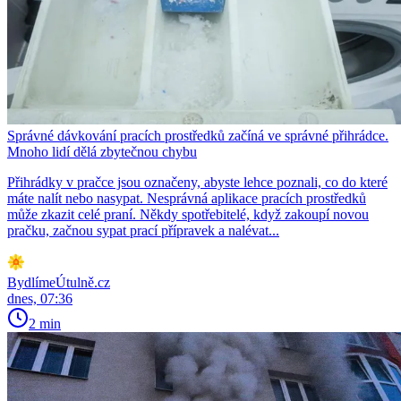
Správné dávkování pracích prostředků začíná ve správné přihrádce.
Mnoho lidí dělá zbytečnou chybu
Přihrádky v pračce jsou označeny, abyste lehce poznali, co do které
máte nalít nebo nasypat. Nesprávná aplikace pracích prostředků
může zkazit celé praní. Někdy spotřebitelé, když zakoupí novou
pračku, začnou sypat prací přípravek a nalévat...
BydlímeÚtulně.cz
dnes, 07:36
2 min