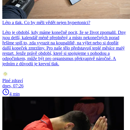
Léto a tlak. Co by měli vědět nejen hypertonici?
Léto je období, kdy máme konečně pocit, že se život zpomalil. Dny
jsou delší, kalendář méně přeplněný a místo nekonečných porad
řešíme spíš to, zda vyrazit na koupaliště, na výlet nebo si dopřát
další kopeček zmrzliny. Pro naše tělo představují teplé měsíce malý
restart. Jenže právě období, které si spojujeme s pohodou a
odpočinkem, může být pro organismus překvapivě náročné. A
jedním z důvodů je krevní tlak.
Plné zdraví
dnes, 07:26
4 min