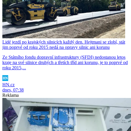
Lidé jezdí po krajských silnicích každý den. Hejtmani se zlobí, stát
jim poprvé od roku 2015 nedá na opravy silnic ani korunu
Ze Státního fondu dopravní infrastruktury (SFDI) nedostanou letos
kraje na své silnice druhých a třetích tříd ani korunu, je to poprvé od
roku 2015,...
HN.cz
dnes, 07:38
Reklama