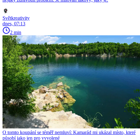
Světkreativity
dnes, 07:13
2 min
O tomto koupání se téměř nemluví: Kamarád mi ukázal místo, které
působí jako jen pro vyvolené