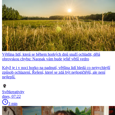
Většina lidí, která se během horkých dnů snaží ochladit, dělá
obrovskou chybu: Naopak vám bude ještě větší vedro
Když je i v noci horko na padnutí, většina lidí hledá co nejrychlejší
způsob ochlazení. Řešení, které se zdá být nejlogičtější, ale není
nejlepší.
Světkreativity
dnes, 07:22
3 min