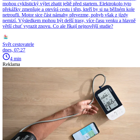
mohou cyklistický výlet zhatit ještě před startem. Elektrokolo tyto
překážky zmenšuje a otevírá cestu i těm, kteří by si na běžném kole
netroufli. Motor sice část námahy převezme, pohyb však z jízdy
nemizí. Výsledkem mohou být delší trasy, více času venku a hlavně
větší chuť vyrazit znovu. Co ale říkají nejnovější studie?
Svět cestovatele
dnes, 07:27
4 min
Reklama