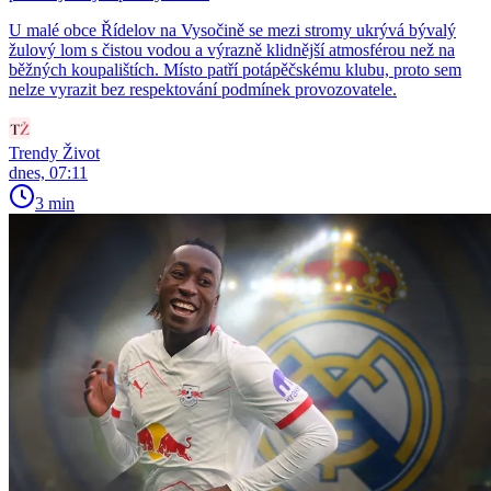
U malé obce Řídelov na Vysočině se mezi stromy ukrývá bývalý
žulový lom s čistou vodou a výrazně klidnější atmosférou než na
běžných koupalištích. Místo patří potápěčskému klubu, proto sem
nelze vyrazit bez respektování podmínek provozovatele.
Trendy Život
dnes, 07:11
3 min