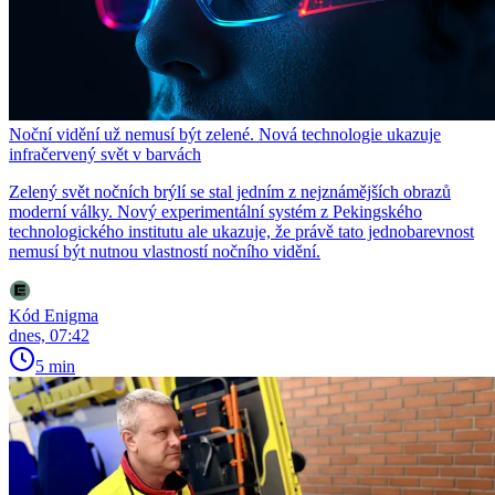
Noční vidění už nemusí být zelené. Nová technologie ukazuje
infračervený svět v barvách
Zelený svět nočních brýlí se stal jedním z nejznámějších obrazů
moderní války. Nový experimentální systém z Pekingského
technologického institutu ale ukazuje, že právě tato jednobarevnost
nemusí být nutnou vlastností nočního vidění.
Kód Enigma
dnes, 07:42
5 min