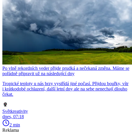
Po vlně rekordních veder přijde prudká a nečekaná změna. Máme se
pořádně připravit už na následující dny
Tropické teploty u nás brzy vystřídá jiné počasí. Přijdou bouřky, vítr
i krátkodobé ochlazení, další letní dny ale na sebe nenechají dlouho
čekat.
Světkreativity
dnes, 07:18
2 min
Reklama