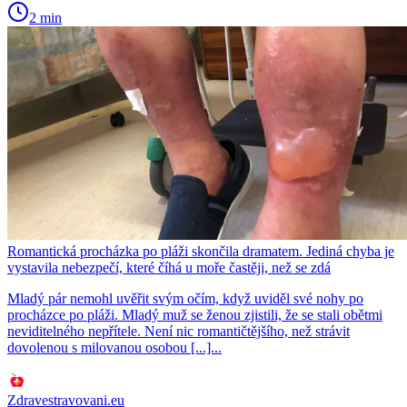
2 min
Romantická procházka po pláži skončila dramatem. Jediná chyba je
vystavila nebezpečí, které číhá u moře častěji, než se zdá
Mladý pár nemohl uvěřit svým očím, když uviděl své nohy po
procházce po pláži. Mladý muž se ženou zjistili, že se stali obětmi
neviditelného nepřítele. Není nic romantičtějšího, než strávit
dovolenou s milovanou osobou [...]...
Zdravestravovani.eu