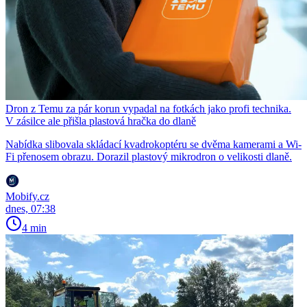
Dron z Temu za pár korun vypadal na fotkách jako profi technika.
V zásilce ale přišla plastová hračka do dlaně
Nabídka slibovala skládací kvadrokoptéru se dvěma kamerami a Wi-
Fi přenosem obrazu. Dorazil plastový mikrodron o velikosti dlaně.
Mobify.cz
dnes, 07:38
4 min