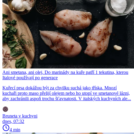
Ani smetana, ani olej. Do marinády na kuře patří 1 tekutina, kterou
Italové používají po generace
Kuřecí prsa dokážou být za chvilku suchá jako tříska. Mnozí
kuchaři proto maso přelijí olejem nebo ho utopí ve smetanové lázni,
aby zachránili aspoň trochu šťavnatosti. V italských kuchyních ale...
Bruneta v kuchyni
dnes, 07:32
4 min