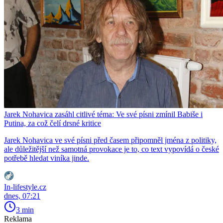
Jarek Nohavica zasáhl citlivé téma: Ve své písni zmínil Babiše i
Putina, za což čelí drsné kritice
Jarek Nohavica ve své písni před časem připomněl jména z politiky,
ale důležitější než samotná provokace je to, co text vypovídá o české
potřebě hledat viníka jinde.
In-lifestyle.cz
dnes, 07:21
3 min
Reklama