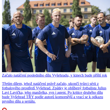
Začalo natáčení posledního dílu Vyšehradu, v kinech bude příští rok
Třetím dílem, jehož natáčení právě začalo, ukončí tvůrci sérii z
fotbalového prostředí Vyšehrad. Zpátky je oblíbený fotbalista Julius
Lavi Lavička, jeho manželka, syn i agent. Po kritice druhého dílu
bude Vyšehrad TŘY podle autorů komornější a vrací se k odkazu
prvního dílu a seriálu.