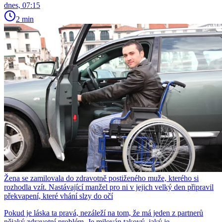
dnes, 07:15
2 min
Žena se zamilovala do zdravotně postiženého muže, kterého si
rozhodla vzít. Nastávající manžel pro ni v jejich velký den připravil
překvapení, které vhání slzy do očí
Pokud je láska ta pravá, nezáleží na tom, že má jeden z partnerů
nějaký zdravotní problém. Je milován takový, jaký je.