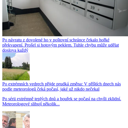
Po návratu z dovolené ho v poštovní schránce čekalo hořké
překvapení. Prošel si hotovým peklem. Tuhle chybu může udělat
doslova každý
Po extrémních vedrech přijde prudká změna: V příštích dnech nás
podle meteorologů čeká počasí, jaké už nikdo nečekal
Po sérii extrémně teplých dnů a bouřek se počasí na chvíli zklidní.
Meteorologové slibují několik...