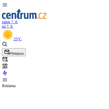
pátek 7. 8.
pá 7. 8.
25°C
Přihlášení
Reklama