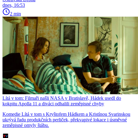
dnes, 16:53
2 min
Lítá v tom: Filmaři našli NASA v Bratislavě, Hádek usedl do
kokpitu Apolla 11 a diváci odhalili zeměpisné chyby
Komedie Lítá v tom s Kryštofem Hádkem a Kristínou Svarinskou
ukrývá řadu produkčních perliček, překvapivé lokace i úsměvné
zeměpisné omyly štábu.