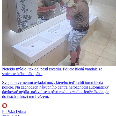
Neteklo mýdlo, tak dal pěstí zrcadlu. Policie hledá vandala ze
smíchovského nákupáku
Svoje nervy neumí ovládat muž, kterého teď kvůli tomu hledá
policie. Na záchodech nákupního centra nerozchodil automatický
dávkovač mýdla, naštval se a pěstí rozbil zrcadlo. Jenže škoda jde
do tisíců a hrozí mu i vězení.
Pražská Drbna