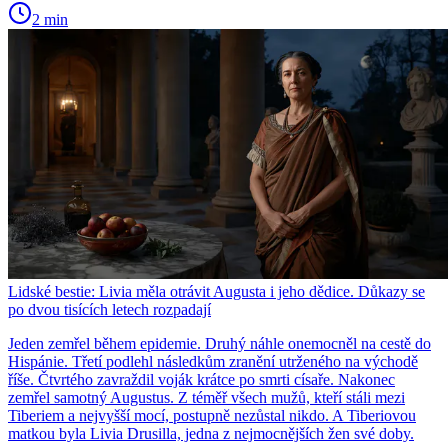
2 min
Lidské bestie: Livia měla otrávit Augusta i jeho dědice. Důkazy se
po dvou tisících letech rozpadají
Jeden zemřel během epidemie. Druhý náhle onemocněl na cestě do
Hispánie. Třetí podlehl následkům zranění utrženého na východě
říše. Čtvrtého zavraždil voják krátce po smrti císaře. Nakonec
zemřel samotný Augustus. Z téměř všech mužů, kteří stáli mezi
Tiberiem a nejvyšší mocí, postupně nezůstal nikdo. A Tiberiovou
matkou byla Livia Drusilla, jedna z nejmocnějších žen své doby.