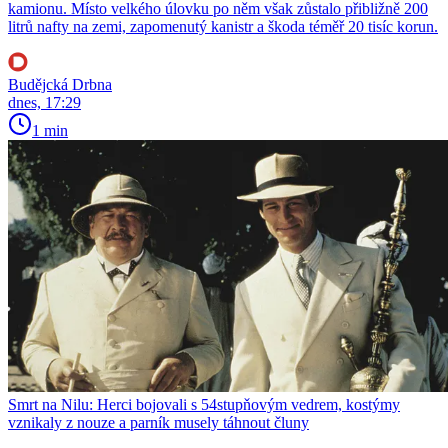
kamionu. Místo velkého úlovku po něm však zůstalo přibližně 200
litrů nafty na zemi, zapomenutý kanistr a škoda téměř 20 tisíc korun.
Budějcká Drbna
dnes, 17:29
1 min
Smrt na Nilu: Herci bojovali s 54stupňovým vedrem, kostýmy
vznikaly z nouze a parník musely táhnout čluny