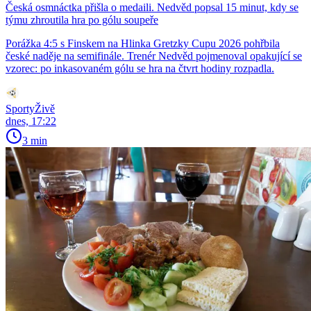
Česká osmnáctka přišla o medaili. Nedvěd popsal 15 minut, kdy se
týmu zhroutila hra po gólu soupeře
Porážka 4:5 s Finskem na Hlinka Gretzky Cupu 2026 pohřbila
české naděje na semifinále. Trenér Nedvěd pojmenoval opakující se
vzorec: po inkasovaném gólu se hra na čtvrt hodiny rozpadla.
SportyŽivě
dnes, 17:22
3 min