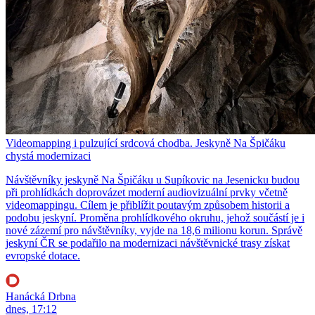
Videomapping i pulzující srdcová chodba. Jeskyně Na Špičáku
chystá modernizaci
Návštěvníky jeskyně Na Špičáku u Supíkovic na Jesenicku budou
při prohlídkách doprovázet moderní audiovizuální prvky včetně
videomappingu. Cílem je přiblížit poutavým způsobem historii a
podobu jeskyní. Proměna prohlídkového okruhu, jehož součástí je i
nové zázemí pro návštěvníky, vyjde na 18,6 milionu korun. Správě
jeskyní ČR se podařilo na modernizaci návštěvnické trasy získat
evropské dotace.
Hanácká Drbna
dnes, 17:12