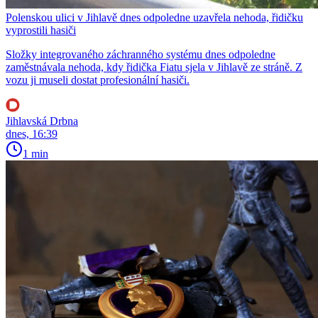
Polenskou ulici v Jihlavě dnes odpoledne uzavřela nehoda, řidičku
vyprostili hasiči
Složky integrovaného záchranného systému dnes odpoledne
zaměstnávala nehoda, kdy řidička Fiatu sjela v Jihlavě ze stráně. Z
vozu ji museli dostat profesionální hasiči.
Jihlavská Drbna
dnes, 16:39
1 min