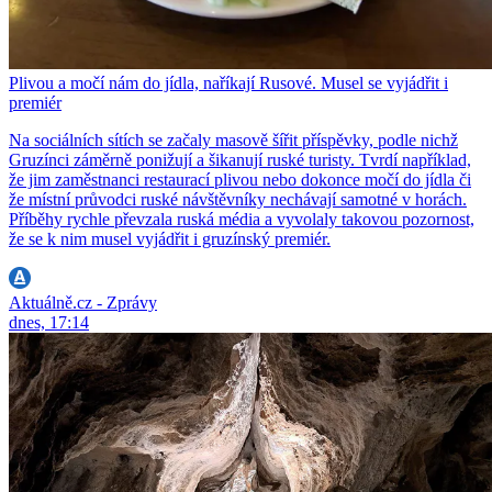
Plivou a močí nám do jídla, naříkají Rusové. Musel se vyjádřit i
premiér
Na sociálních sítích se začaly masově šířit příspěvky, podle nichž
Gruzínci záměrně ponižují a šikanují ruské turisty. Tvrdí například,
že jim zaměstnanci restaurací plivou nebo dokonce močí do jídla či
že místní průvodci ruské návštěvníky nechávají samotné v horách.
Příběhy rychle převzala ruská média a vyvolaly takovou pozornost,
že se k nim musel vyjádřit i gruzínský premiér.
Aktuálně.cz - Zprávy
dnes, 17:14