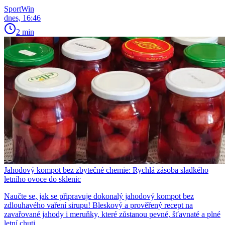
SportWin
dnes, 16:46
2 min
Jahodový kompot bez zbytečné chemie: Rychlá zásoba sladkého
letního ovoce do sklenic
Naučte se, jak se připravuje dokonalý jahodový kompot bez
zdlouhavého vaření sirupu! Bleskový a prověřený recept na
zavařované jahody i meruňky, které zůstanou pevné, šťavnaté a plné
letní chuti.