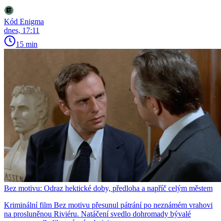
Kód Enigma
dnes, 17:11
15 min
Bez motivu: Odraz hektické doby, předloha a napříč celým městem
Kriminální film Bez motivu přesunul pátrání po neznámém vrahovi
na prosluněnou Riviéru. Natáčení svedlo dohromady bývalé