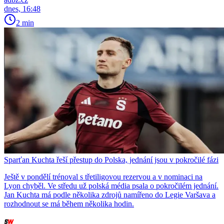
dnes, 16:48
2 min
Sparťan Kuchta řeší přestup do Polska, jednání jsou v pokročilé fázi
Ještě v pondělí trénoval s třetiligovou rezervou a v nominaci na
Lyon chyběl. Ve středu už polská média psala o pokročilém jednání.
Jan Kuchta má podle několika zdrojů namířeno do Legie Varšava a
rozhodnout se má během několika hodin.