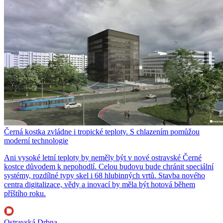
Černá kostka zvládne i tropické teploty. S chlazením pomůžou
moderní technologie
Ani vysoké letní teploty by neměly být v nové ostravské Černé
kostce důvodem k nepohodlí. Celou budovu bude chránit speciální
systémy, rozdílné typy skel i 68 hlubinných vrtů. Stavba nového
centra digitalizace, vědy a inovací by měla být hotová během
příštího roku.
Ostravská Drbna