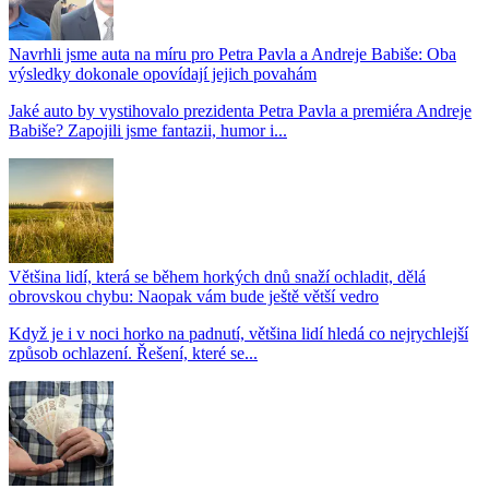
Navrhli jsme auta na míru pro Petra Pavla a Andreje Babiše: Oba
výsledky dokonale opovídají jejich povahám
Jaké auto by vystihovalo prezidenta Petra Pavla a premiéra Andreje
Babiše? Zapojili jsme fantazii, humor i...
Většina lidí, která se během horkých dnů snaží ochladit, dělá
obrovskou chybu: Naopak vám bude ještě větší vedro
Když je i v noci horko na padnutí, většina lidí hledá co nejrychlejší
způsob ochlazení. Řešení, které se...