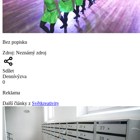
Bez popisku
Zdroj
:
Neznámý zdroj
Sdílet
Denní
výzva
0
Reklama
Další články z
Světkreativity