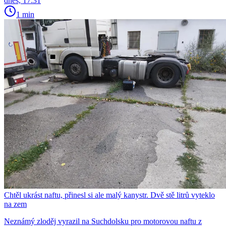
dnes, 17:31
1 min
Chtěl ukrást naftu, přinesl si ale malý kanystr. Dvě stě litrů vyteklo
na zem
Neznámý zloděj vyrazil na Suchdolsku pro motorovou naftu z