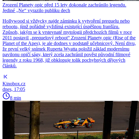
Zrození Planety opic před 15 lety dokonale zachránilo legendu.
Jediné „Ne“ vyrazilo publiku dech
Hollywood si vždycky najde záminku k vytvoření prequelu nebo
rebootu, jímž pořádně vyždímá existující úspěšnou franšízu.
Způsob, jakým se k vrstevnaté mytologii předchozích filmů v roce
2011 postavil „prequelový reboot“ Zrození Planety opic (Rise of the
Planet of the Apes), je ale dodnes v podstatě učebnicový. Není divu,
že první velký snímek Ruperta Wyatta položil základ modernímu
pavilonu opičí ságy, který zcela zachránil pověst původní filmové
legendy z roku 1968, již obklopuje tolik pochybných dějových
článků.
Kinobox.cz
dnes, 17:05
8 min