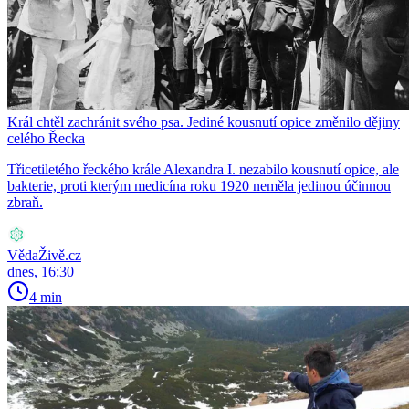
Král chtěl zachránit svého psa. Jediné kousnutí opice změnilo dějiny
celého Řecka
Třicetiletého řeckého krále Alexandra I. nezabilo kousnutí opice, ale
bakterie, proti kterým medicína roku 1920 neměla jedinou účinnou
zbraň.
VědaŽivě.cz
dnes, 16:30
4 min