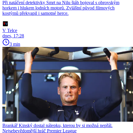
Při natáčení detektivky Smrt na Nilu štáb bojoval s obrovským
horkem i hlukem lodních motorů. Zvláštní původ filmových
kostýmů překvapil i samotné herce.
V Telce
dnes, 17:28
3 min
Brankář Kinský dostal nálepku, kterou by si možná nepřál.
Nejsebevědomější hráč Premier League