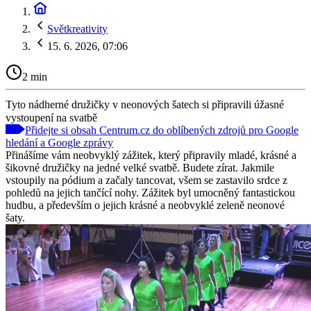
Světkreativity
15. 6. 2026, 07:06
2 min
Tyto nádherné družičky v neonových šatech si připravili úžasné
vystoupení na svatbě
Přidejte si obsah Centrum.cz do oblíbených zdrojů pro Google
hledání a Google zprávy
Přinášíme vám neobvyklý zážitek, který připravily mladé, krásné a
šikovné družičky na jedné velké svatbě. Budete zírat. Jakmile
vstoupily na pódium a začaly tancovat, všem se zastavilo srdce z
pohledů na jejich tančící nohy. Zážitek byl umocněný fantastickou
hudbu, a především o jejich krásné a neobvyklé zeleně neonové
šaty.