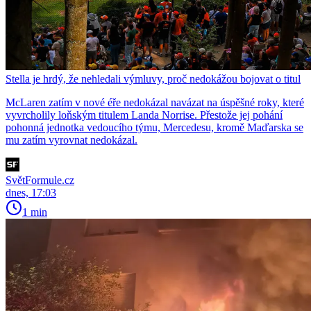
Stella je hrdý, že nehledali výmluvy, proč nedokážou bojovat o titul
McLaren zatím v nové éře nedokázal navázat na úspěšné roky, které
vyvrcholily loňským titulem Landa Norrise. Přestože jej pohání
pohonná jednotka vedoucího týmu, Mercedesu, kromě Maďarska se
mu zatím vyrovnat nedokázal.
SvětFormule.cz
dnes, 17:03
1 min