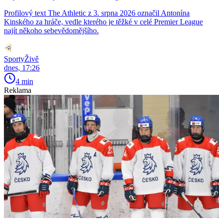
Profilový text The Athletic z 3. srpna 2026 označil Antonína
Kinského za hráče, vedle kterého je těžké v celé Premier League
najít někoho sebevědomějšího.
SportyŽivě
dnes, 17:26
4 min
Reklama