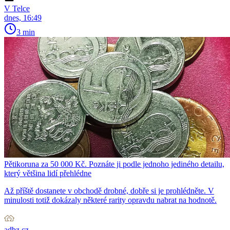
V Telce
dnes, 16:49
3 min
Pětikoruna za 50 000 Kč. Poznáte ji podle jednoho jediného detailu,
který většina lidí přehlédne
Až příště dostanete v obchodě drobné, dobře si je prohlédněte. V
minulosti totiž dokázaly některé rarity opravdu nabrat na hodnotě.
adbz.cz