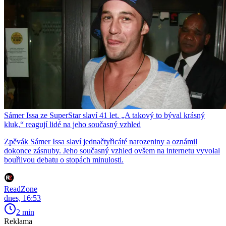
Sámer Issa ze SuperStar slaví 41 let. „A takový to býval krásný
kluk,“ reagují lidé na jeho současný vzhled
Zpěvák Sámer Issa slaví jednačtyřicáté narozeniny a oznámil
dokonce zásnuby. Jeho současný vzhled ovšem na internetu vyvolal
bouřlivou debatu o stopách minulosti.
ReadZone
dnes, 16:53
2 min
Reklama