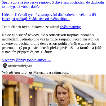
Špatná zpráva pro české seniory: S dřívějším odchodem do důchodu
to nevypadá vůbec dobře
Lidé, kteří čekali rychlé zastropování důchodového věku na 65
letech, si počkají. Vláda sice od svého slibu...
Tento článek byl publikován ze zdrojů
Světkreativity
Nejde tu o suché návody, ale o sousedskou inspiraci podaná s
nadhledem. Jednoho dne vás tu může zaujmout recept na rychlou
cuketovou buchtu, druhý den vás zas pohltí příběh o ztraceném
prstenu, který po patnácti letech překvapivě našli na farmě – a ještě
si nad tím připijete čajem. Články...
Všechny články tohoto autora →
Vybrali jsme pro vás
Magazíny a zajímavosti