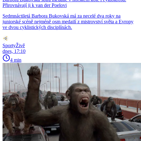
Přirovnávají ji k van der Poelovi
Sedmnáctiletá Barbora Bukovská má za necelé dva roky na
juniorské scéně nejméně osm medailí z mistrovství světa a Evropy
ve dvou cyklistických disciplínách.
SportyŽivě
dnes, 17:10
4 min