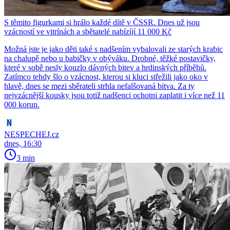
S těmito figurkami si hrálo každé dítě v ČSSR. Dnes už jsou
vzácností ve vitrínách a sbětatelé nabízíjí 11 000 Kč
Možná jste je jako děti také s nadšením vybalovali ze starých krabic
na chalupě nebo u babičky v obýváku. Drobné, těžké postavičky,
které v sobě nesly kouzlo dávných bitev a hrdinských příběhů.
Zatímco tehdy šlo o vzácnost, kterou si kluci střežili jako oko v
hlavě, dnes se mezi sběrateli strhla nefalšovaná bitva. Za ty
nejvzácnější kousky jsou totiž nadšenci ochotni zaplatit i více než 11
000 korun.
NESPECHEJ.cz
dnes, 16:30
3 min