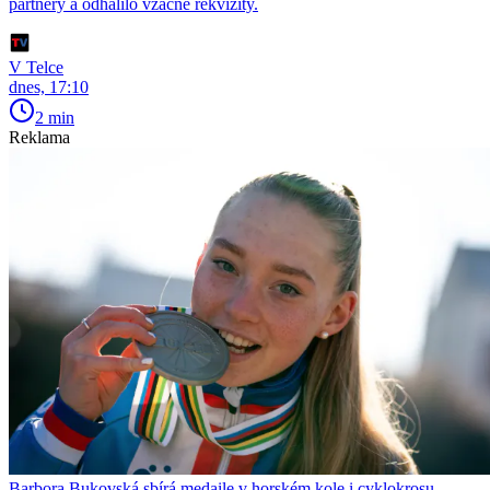
partnery a odhalilo vzácné rekvizity.
V Telce
dnes, 17:10
2 min
Reklama
Barbora Bukovská sbírá medaile v horském kole i cyklokrosu.