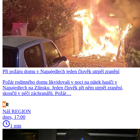
Při požáru domu v Napajedlech jeden člověk utrpěl zranění
Požár rodinného domu likvidovali v noci na pátek hasiči v
Napajedlech na Zlínsku. Jeden člověk při něm utrpěl zranění,
skončil v péči záchranářů. Požár…
Náš REGION
dnes, 17:00
1 min