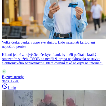
Velká česká banka vypne své služby. Lidé nezaplatí kartou ani
nepošlou peníze
Klienti jedné z největších českých bank by měli počítat s krátkým
omezením služeb. ČSOB na neděli 9. srpna naplánovala odstávku
elektronického bankovnictví, která ovlivní také nákupy na internetu.
Byznys trendy
dnes, 17:46
1 min