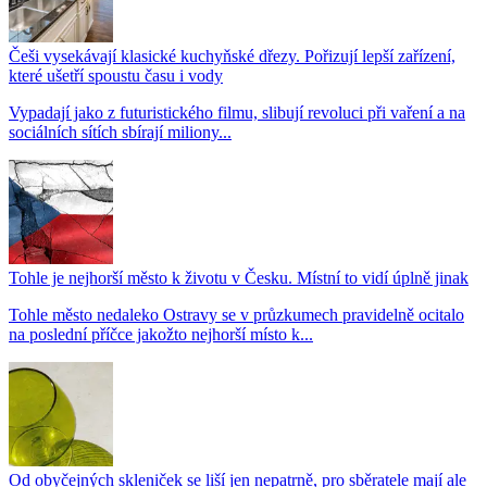
Češi vysekávají klasické kuchyňské dřezy. Pořizují lepší zařízení,
které ušetří spoustu času i vody
Vypadají jako z futuristického filmu, slibují revoluci při vaření a na
sociálních sítích sbírají miliony...
Tohle je nejhorší město k životu v Česku. Místní to vidí úplně jinak
Tohle město nedaleko Ostravy se v průzkumech pravidelně ocitalo
na poslední příčce jakožto nejhorší místo k...
Od obyčejných skleniček se liší jen nepatrně, pro sběratele mají ale