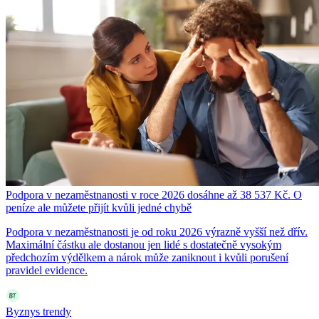
Podpora v nezaměstnanosti v roce 2026 dosáhne až 38 537 Kč. O
peníze ale můžete přijít kvůli jedné chybě
Podpora v nezaměstnanosti je od roku 2026 výrazně vyšší než dřív.
Maximální částku ale dostanou jen lidé s dostatečně vysokým
předchozím výdělkem a nárok může zaniknout i kvůli porušení
pravidel evidence.
Byznys trendy