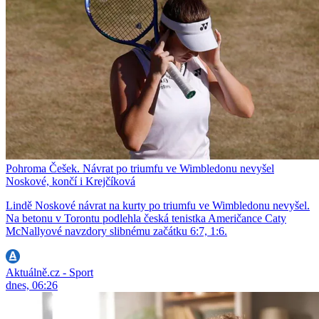
Pohroma Češek. Návrat po triumfu ve Wimbledonu nevyšel
Noskové, končí i Krejčíková
Lindě Noskové návrat na kurty po triumfu ve Wimbledonu nevyšel.
Na betonu v Torontu podlehla česká tenistka Američance Caty
McNallyové navzdory slibnému začátku 6:7, 1:6.
Aktuálně.cz - Sport
dnes, 06:26