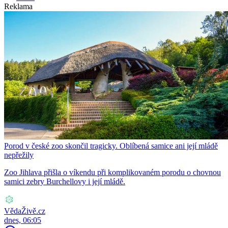
Reklama
Porod v české zoo skončil tragicky. Oblíbená samice ani její mládě
nepřežily
Zoo Jihlava přišla o víkendu při komplikovaném porodu o chovnou
samici zebry Burchellovy i její mládě.
VědaŽivě.cz
dnes, 06:05