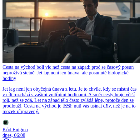
Cesta na východ bolí víc než cesta na západ: proč se časový posun
neprožívá stejně. Jet lag není jen únava, ale posunuté biologické
hodiny
Jet lag není jen obyčejná únava z letu. Je to chvíle, kdy se místní čas
v cíli rozchází s vašimi vnitřními hodinami. A směr cesty hraje větší
roli, než se zdá. Let na západ tělo často zvládá lépe, protože den se
prodlouží. Cesta na východ je těžší: nutí vás usínat dřív, než je na to
mozek připravený.
Kód Enigma
dnes, 06:08