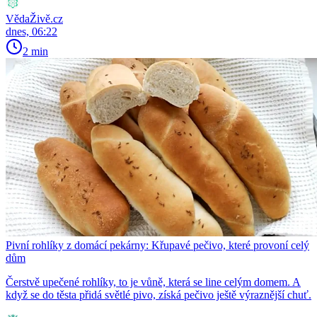
VědaŽivě.cz
dnes, 06:22
2 min
Pivní rohlíky z domácí pekárny: Křupavé pečivo, které provoní celý
dům
Čerstvě upečené rohlíky, to je vůně, která se line celým domem. A
když se do těsta přidá světlé pivo, získá pečivo ještě výraznější chuť.