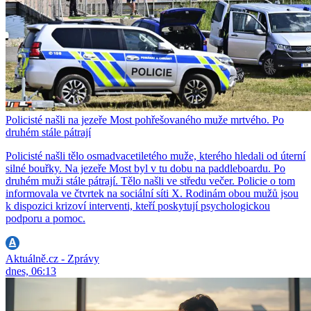
Policisté našli na jezeře Most pohřešovaného muže mrtvého. Po
druhém stále pátrají
Policisté našli tělo osmadvacetiletého muže, kterého hledali od úterní
silné bouřky. Na jezeře Most byl v tu dobu na paddleboardu. Po
druhém muži stále pátrají. Tělo našli ve středu večer. Policie o tom
informovala ve čtvrtek na sociální síti X. Rodinám obou mužů jsou
k dispozici krizoví interventi, kteří poskytují psychologickou
podporu a pomoc.
Aktuálně.cz - Zprávy
dnes, 06:13