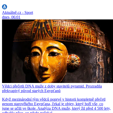
Aktuálně.cz - Sport
dnes, 06:01
Vědci přečetli DNA muže z doby stavitelů pyramid. Prozradila
překvapivý původ starých Egypťanů
Když mezinárodní tým vědců poprvé v historii kompletně přečetl
genom starověkého Egypťana, čekal je objev, který boří vše, co
jsme se učili ve škole. Analýza DNA muže, který žil před 4 500 lety,
odhalila něco, co nikdo nečekal.