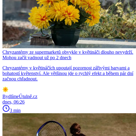
Chryzantémy ze supermarketů obvykle v květináči dlouho nevydrží.
Mohou začít vadnout už po 2 dnech
Chryzantémy v květináčích upoutají pozornost zářivými barvami a
bohatostí květenství. Ale většinou jde o rychlý efekt a během pár dní
začnou chřadnout.
BydlímeÚtulně.cz
dnes, 06:26
3 min