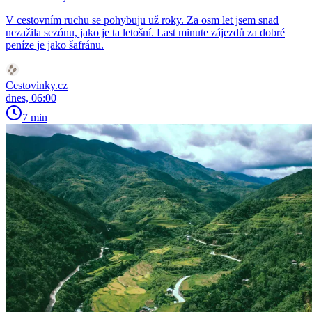
V cestovním ruchu se pohybuju už roky. Za osm let jsem snad
nezažila sezónu, jako je ta letošní. Last minute zájezdů za dobré
peníze je jako šafránu.
Cestovinky.cz
dnes, 06:00
7 min