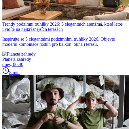
Trendy podzimní truhlíky 2026: 5 elegantních aranžmá, která letos
uvidíte na nejkrásnějších terasách
Inspirujte se 5 elegantními podzimními truhlíky 2026. Objevte
moderní kombinace rostlin pro balkon, okna i terasu.
Planeta zahrady
dnes, 06:40
8 min