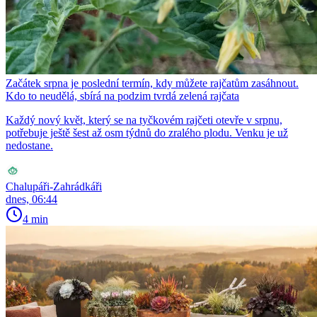
Začátek srpna je poslední termín, kdy můžete rajčatům zasáhnout.
Kdo to neudělá, sbírá na podzim tvrdá zelená rajčata
Každý nový květ, který se na tyčkovém rajčeti otevře v srpnu,
potřebuje ještě šest až osm týdnů do zralého plodu. Venku je už
nedostane.
Chalupáři-Zahrádkáři
dnes, 06:44
4 min