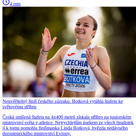
4 min
Neuvěřitelný finiš českého zázraku. Botková vytáhla štafetu ke
světovému stříbru
Česká smíšená štafeta na 4x400 metrů získala stříbro na juniorském
mistrovství světa v atletice. Nejrychlejším úsekem ze všech finalistek
jí k tomu pomohla finišmanka Linda Botková, hvězda nedávného
dorosteneckého mistrovství Evropy.