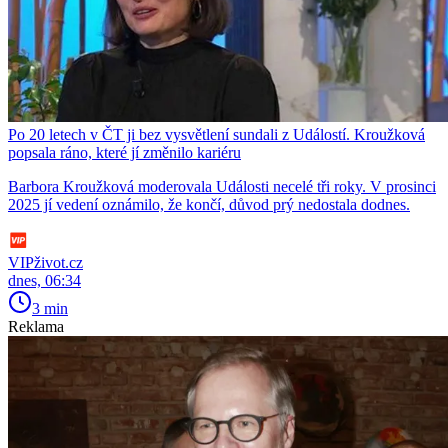
Po 20 letech v ČT ji bez vysvětlení sundali z Událostí. Kroužková
popsala ráno, které jí změnilo kariéru
Barbora Kroužková moderovala Události necelé tři roky. V prosinci
2025 jí vedení oznámilo, že končí, důvod prý nedostala dodnes.
VIPživot.cz
dnes, 06:34
3 min
Reklama