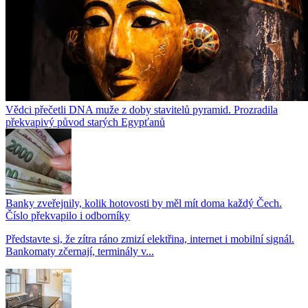
Vědci přečetli DNA muže z doby stavitelů pyramid. Prozradila
překvapivý původ starých Egypťanů
Banky zveřejnily, kolik hotovosti by měl mít doma každý Čech.
Číslo překvapilo i odborníky
Představte si, že zítra ráno zmizí elektřina, internet i mobilní signál.
Bankomaty zčernají, terminály v...