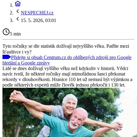
NESPECHEJ.cz
15. 5. 2026, 03:01
5 min
Tyto ročníky se dle statistik dožívají nejvyššího věku. Patříte mezi
šťastlivce i vy?
Přidejte si obsah Centrum.cz do oblíbených zdrojů pro Google
hledání a Google zprávy
Lidé se dnes dožívají vyššího věku než kdykoliv v historii. Vědci
navíc tvrdí, že některé ročníky mají mimořádnou šanci překonat
rekordy v dlouhověkosti. Hranice 110 let už nemusí být výjimkou a
podle některých expertů může člověk jednou překročit i 130 let.