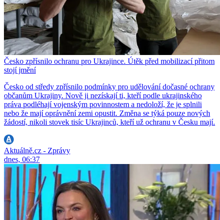
Česko zpřísnilo ochranu pro Ukrajince. Útěk před mobilizací přitom
stojí jmění
Česko od středy zpřísnilo podmínky pro udělování dočasné ochrany
občanům Ukrajiny. Nově ji nezískají ti, kteří podle ukrajinského
práva podléhají vojenským povinnostem a nedoloží, že je splnili
nebo že mají oprávnění zemi opustit. Změna se týká pouze nových
žádostí, nikoli stovek tisíc Ukrajinců, kteří už ochranu v Česku mají.
Aktuálně.cz - Zprávy
dnes, 06:37