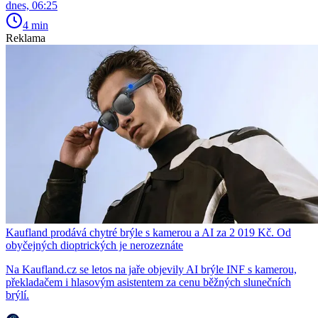
dnes, 06:25
4 min
Reklama
Kaufland prodává chytré brýle s kamerou a AI za 2 019 Kč. Od
obyčejných dioptrických je nerozeznáte
Na Kaufland.cz se letos na jaře objevily AI brýle INF s kamerou,
překladačem i hlasovým asistentem za cenu běžných slunečních
brýlí.