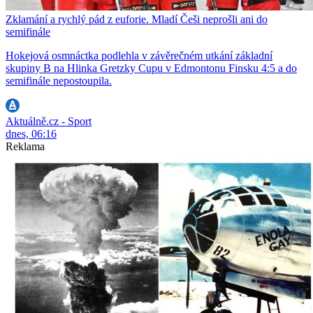
Zklamání a rychlý pád z euforie. Mladí Češi neprošli ani do
semifinále
Hokejová osmnáctka podlehla v závěrečném utkání základní
skupiny B na Hlinka Gretzky Cupu v Edmontonu Finsku 4:5 a do
semifinále nepostoupila.
Aktuálně.cz - Sport
dnes, 06:16
Reklama