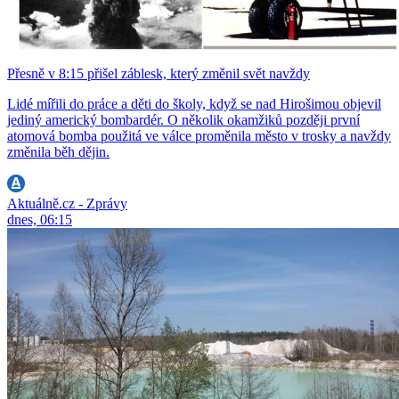
Přesně v 8:15 přišel záblesk, který změnil svět navždy
Lidé mířili do práce a děti do školy, když se nad Hirošimou objevil
jediný americký bombardér. O několik okamžiků později první
atomová bomba použitá ve válce proměnila město v trosky a navždy
změnila běh dějin.
Aktuálně.cz - Zprávy
dnes, 06:15