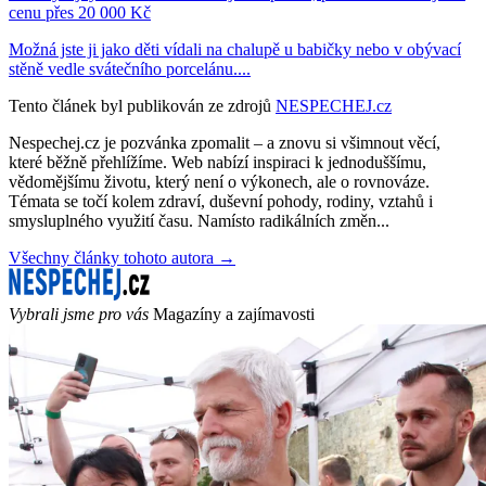
cenu přes 20 000 Kč
Možná jste ji jako děti vídali na chalupě u babičky nebo v obývací
stěně vedle svátečního porcelánu....
Tento článek byl publikován ze zdrojů
NESPECHEJ.cz
Nespechej.cz je pozvánka zpomalit – a znovu si všimnout věcí,
které běžně přehlížíme. Web nabízí inspiraci k jednoduššímu,
vědomějšímu životu, který není o výkonech, ale o rovnováze.
Témata se točí kolem zdraví, duševní pohody, rodiny, vztahů i
smysluplného využití času. Namísto radikálních změn...
Všechny články tohoto autora →
Vybrali jsme pro vás
Magazíny a zajímavosti