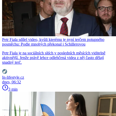
Petr Fiala sdílel video, kvůli kterému je nyní terčem potupného
posměchu: Podle mnohých překonal i Schillerovou
Petr Fiala je na sociálních sítích v posledních měsících viditelně
aktivnější. Jenže právě lehce odlehčená videa z něj často dělají
snadný terč.
In-lifestyle.cz
dnes, 06:32
3 min