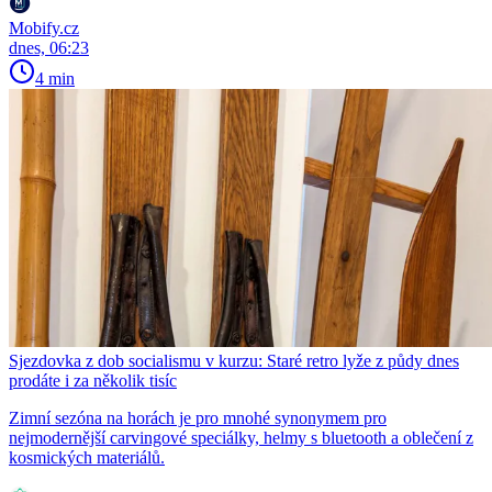
Mobify.cz
dnes, 06:23
4 min
Sjezdovka z dob socialismu v kurzu: Staré retro lyže z půdy dnes
prodáte i za několik tisíc
Zimní sezóna na horách je pro mnohé synonymem pro
nejmodernější carvingové speciálky, helmy s bluetooth a oblečení z
kosmických materiálů.