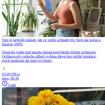
Toto je nejlepší způsob, jak ve vedru ochladit byt. Stojí pár korun a
funguje 100%
Tropická vedra nutí mnoho domácností hledat účinné ochlazení.
Ochlazovače vzduchu slibují rychlou úlevu bez složité instalace,
jejich možnosti ale mají své limity.
FAJNTIP.cz
dnes, 06:30
3 min