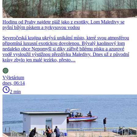
Hodinu od Prahy najdete pláž jako z exotiky. Lom Maledivy se
pyšní bílým pískem a tyrkysovou vodou
Severočeská krajina ukrývá unikátní místo, které svou atmosférou
připomíná luxusní exotickou dovolenou. Bývalý kaolinový lom
nedaleko obce Nepomyšl si díky zářivě bílému písku a azurové
vodě vysloužil výstižnou přezdívku Maledivy. Dnes už z původní
krásy zbylo jen malé jezírko, přesto…
Výletárium
dnes, 06:14
2 min