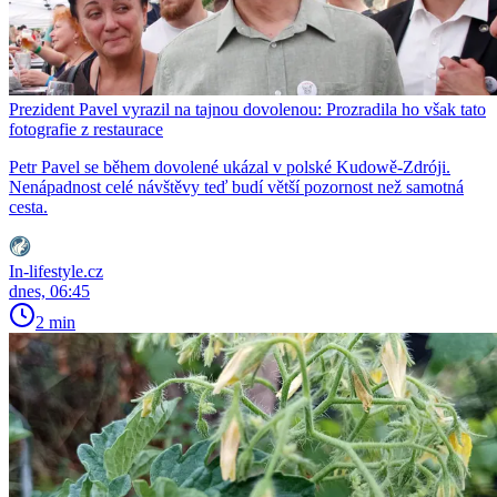
Prezident Pavel vyrazil na tajnou dovolenou: Prozradila ho však tato
fotografie z restaurace
Petr Pavel se během dovolené ukázal v polské Kudowě-Zdróji.
Nenápadnost celé návštěvy teď budí větší pozornost než samotná
cesta.
In-lifestyle.cz
dnes, 06:45
2 min