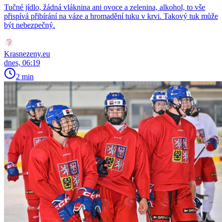
Tučné jídlo, žádná vláknina ani ovoce a zelenina, alkohol, to vše
přispívá přibírání na váze a hromadění tuku v krvi. Takový tuk může
být nebezpečný.
Krasnezeny.eu
dnes, 06:19
2 min