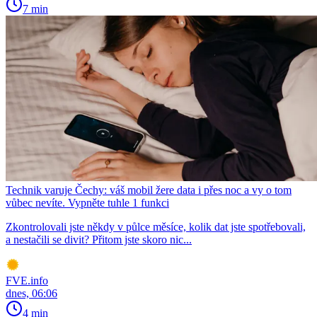
7 min
Technik varuje Čechy: váš mobil žere data i přes noc a vy o tom
vůbec nevíte. Vypněte tuhle 1 funkci
Zkontrolovali jste někdy v půlce měsíce, kolik dat jste spotřebovali,
a nestačili se divit? Přitom jste skoro nic...
FVE.info
dnes, 06:06
4 min