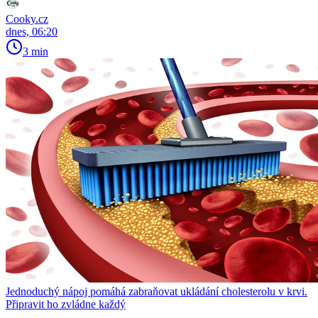
Cooky.cz
dnes, 06:20
3 min
Jednoduchý nápoj pomáhá zabraňovat ukládání cholesterolu v krvi.
Připravit ho zvládne každý