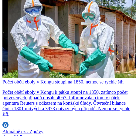
Počet obětí eboly v Kongu stoupl na 1850, nemoc se rychle šíří
Počet obětí eboly v Kongu k pátku stoupl na 1850, zatímco počet
potvrzených případů dosáhl 4053. Informovala o tom v pátek
agentura Reuters s odkazem na konžské úřady. Čtvrteční bilance
činila 1801 mrtvých a 3973 potvrzených případů. Nemoc se rychle
šíří.
Aktuálně.cz - Zprávy