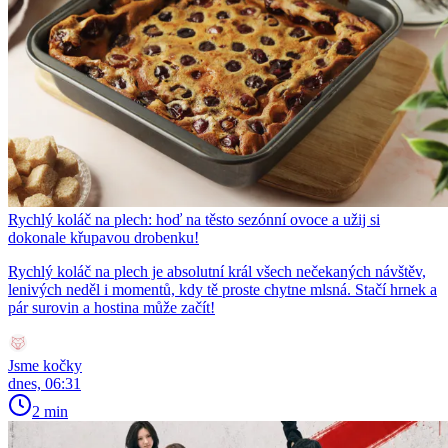
Rychlý koláč na plech: hoď na těsto sezónní ovoce a užij si
dokonale křupavou drobenku!
Rychlý koláč na plech je absolutní král všech nečekaných návštěv,
lenivých neděl i momentů, kdy tě proste chytne mlsná. Stačí hrnek a
pár surovin a hostina může začít!
Jsme kočky
dnes, 06:31
2 min