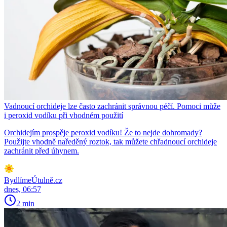
Vadnoucí orchideje lze často zachránit správnou péčí. Pomoci může
i peroxid vodíku při vhodném použití
Orchidejím prospěje peroxid vodíku! Že to nejde dohromady?
Použijte vhodně naředěný roztok, tak můžete chřadnoucí orchideje
zachránit před úhynem.
BydlímeÚtulně.cz
dnes, 06:57
2 min