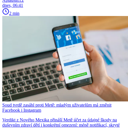
Aplausin.cz
dnes, 06:41
2 min
Soud tvrdě zasáhl proti Metě: mladým uživatelům má změnit
Facebook i Instagram
Verdikt z Nového Mexika přináší Metě účet za údajné škody na
duševním zdraví dětí i konkrétní omezení: méně notifikací, skryté