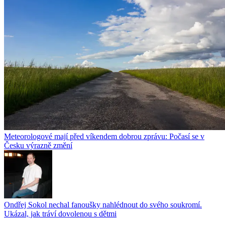
Meteorologové mají před víkendem dobrou zprávu: Počasí se v
Česku výrazně změní
Ondřej Sokol nechal fanoušky nahlédnout do svého soukromí.
Ukázal, jak tráví dovolenou s dětmi