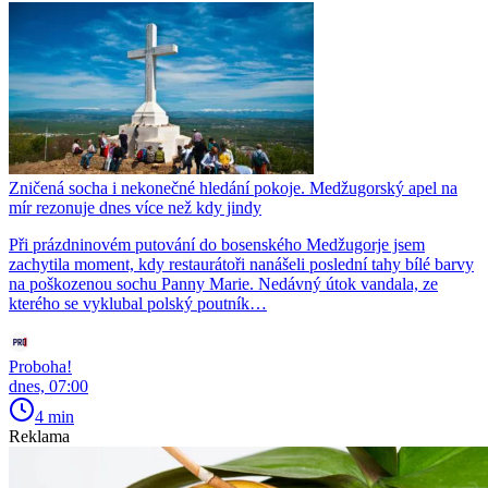
Zničená socha i nekonečné hledání pokoje. Medžugorský apel na
mír rezonuje dnes více než kdy jindy
Při prázdninovém putování do bosenského Medžugorje jsem
zachytila moment, kdy restaurátoři nanášeli poslední tahy bílé barvy
na poškozenou sochu Panny Marie. Nedávný útok vandala, ze
kterého se vyklubal polský poutník…
Proboha!
dnes, 07:00
4 min
Reklama