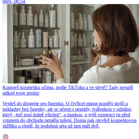
dnes, 06:54
Kupuješ kosmetiku očima, podle TikToku a ve slevě? Tady nejspíš
utíkají tvoje peníze
Vejdeš do drogerie pro řasenku. O čtyřicet minut později stojíš u
pokladny bez řasenky, ale se sérem s peptidy, tvářenkou v odstínu,
který „teď nosí úplně všichni“, a maskou, o jejíž existenci jsi před
vstupem do obchodu neměla tušení. Doma pak otevřeš koupelnovou
skříňku a zjistíš, že podobná séra už tam máš dvě.