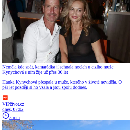
Neměla kde spát, kamarádka jí sehnala nocleh u cizího muže.
Kynychová s ním žije už přes 30 let
Hanka Kynychová přespala u muže, kterého v životě neviděla. O
pár let později si ho vzala a jsou spolu dodnes.
VIPživot.cz
dnes, 07:02
3 min