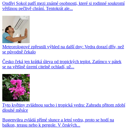
Ondřej Sokol patří mezi známé osobnosti, které si rodinné soukromí
většinou pečlivě chrání. Tentokrát ale...
Meteorologové zpřesnili výhled na další dny: Vedra dorazí dřív, než
se původně čekalo
Česko čeká jen krátká úleva od tropických teplot. Zatímco v pátek
se na většině území citelně ochladí, už...
Tyto květiny zvládnou sucho i tropická vedra: Zahradu přitom zdobí
dlouhé měsíce
Bugenvilea zvládá přímé slunce a letní vedra, proto se hodí na
balkon, terasu nebo k pergole. V českých...