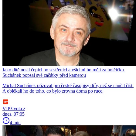
Jako dítě nosil čepici po sestřenici a všichni ho měli za holčičku.
Suchánek popsal své začátky před kamerou
Michal Suchánek pózoval pro české časopisy dřív, než se naučil číst.
A oblékali ho do toho, co bylo zrovna doma po ruce.
VIPživot.cz
dnes, 07:05
4 min