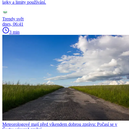
lajky a limity používání.
Trendy svět
dnes, 06:41
3 min
Meteorologové mají před víkendem dobrou zprávu: Počasí se v