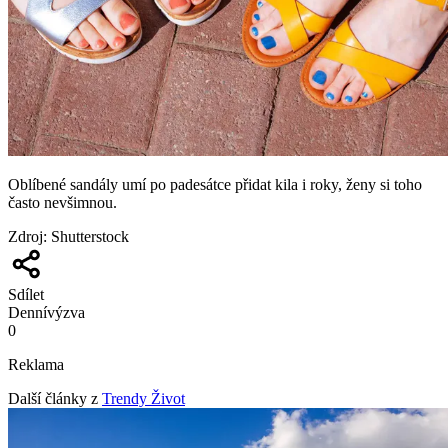
Oblíbené sandály umí po padesátce přidat kila i roky, ženy si toho
často nevšimnou.
Zdroj
:
Shutterstock
Sdílet
Denní
výzva
0
Reklama
Další články z
Trendy Život