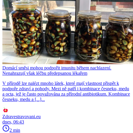
Domácí směsi mohou podpořit imunitu během nachlazení.
Nenahrazují však léčbu předepsanou lékařem
V přírodě lze nalézt mnoho látek, které mají vlastnost přispět k
podpoře zdraví a pohody. Mezi ně patří i kombinace česneku, medu
a octa, jež je často považována za přírodní antibiotikum. Kombinace
česneku, medu a [...]...
Zdravestravovani.eu
dnes, 06:43
2 min