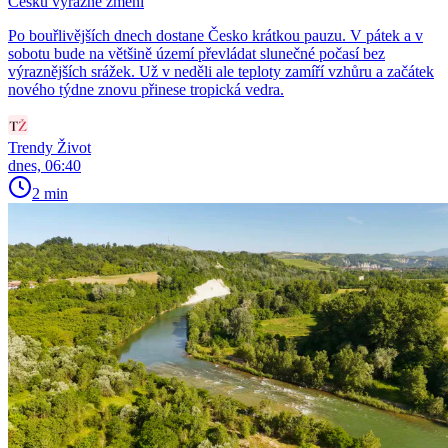
Česku výrazně změní
Po bouřlivějších dnech dostane Česko krátkou pauzu. V pátek a v
sobotu bude na většině území převládat slunečné počasí bez
výraznějších srážek. Už v neděli ale teploty zamíří vzhůru a začátek
nového týdne znovu přinese tropická vedra.
Trendy Život
dnes, 06:40
2 min