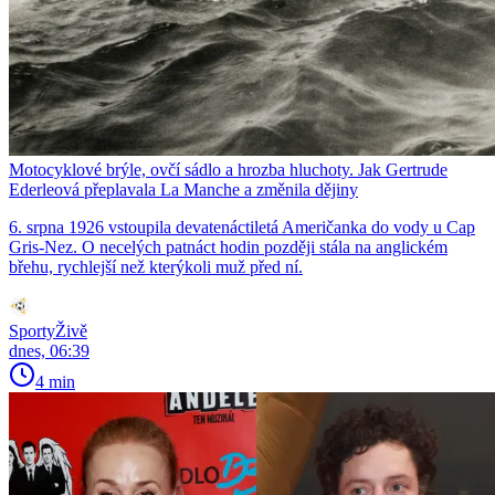
Motocyklové brýle, ovčí sádlo a hrozba hluchoty. Jak Gertrude
Ederleová přeplavala La Manche a změnila dějiny
6. srpna 1926 vstoupila devatenáctiletá Američanka do vody u Cap
Gris-Nez. O necelých patnáct hodin později stála na anglickém
břehu, rychlejší než kterýkoli muž před ní.
SportyŽivě
dnes, 06:39
4 min