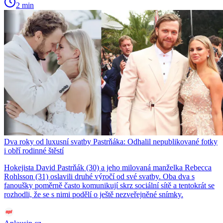
2 min
Dva roky od luxusní svatby Pastrňáka: Odhalil nepublikované fotky
i obří rodinné štěstí
Hokejista David Pastrňák (30) a jeho milovaná manželka Rebecca
Rohlsson (31) oslavili druhé výročí od své svatby. Oba dva s
fanoušky poměrně často komunikují skrz sociální sítě a tentokrát se
rozhodli, že se s nimi podělí o ještě nezveřejněné snímky.