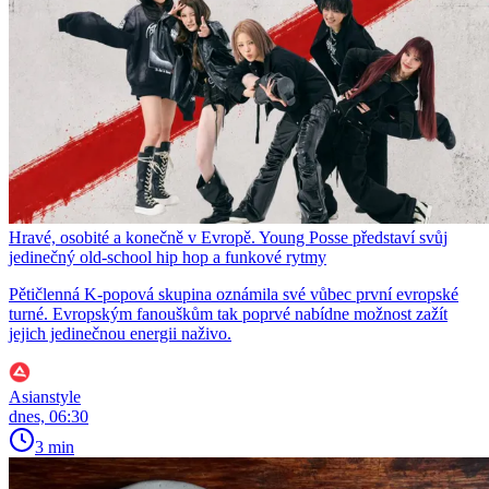
Hravé, osobité a konečně v Evropě. Young Posse představí svůj
jedinečný old-school hip hop a funkové rytmy
Pětičlenná K-popová skupina oznámila své vůbec první evropské
turné. Evropským fanouškům tak poprvé nabídne možnost zažít
jejich jedinečnou energii naživo.
Asianstyle
dnes, 06:30
3 min