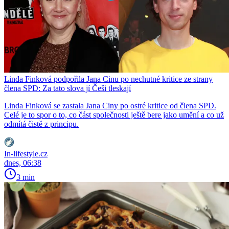
Linda Finková podpořila Jana Cinu po nechutné kritice ze strany
člena SPD: Za tato slova jí Češi tleskají
Linda Finková se zastala Jana Ciny po ostré kritice od člena SPD.
Celé je to spor o to, co část společnosti ještě bere jako umění a co už
odmítá čistě z principu.
In-lifestyle.cz
dnes, 06:38
3 min