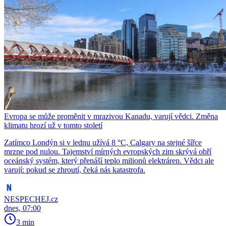
Evropa se může proměnit v mrazivou Kanadu, varují vědci. Změna
klimatu hrozí už v tomto století
Zatímco Londýn si v lednu užívá 8 °C, Calgary na stejné šířce
mrzne pod nulou. Tajemství mírných evropských zim skrývá obří
oceánský systém, který přenáší teplo milionů elektráren. Vědci ale
varují: pokud se zhroutí, čeká nás katastrofa.
NESPECHEJ.cz
dnes, 07:00
3 min