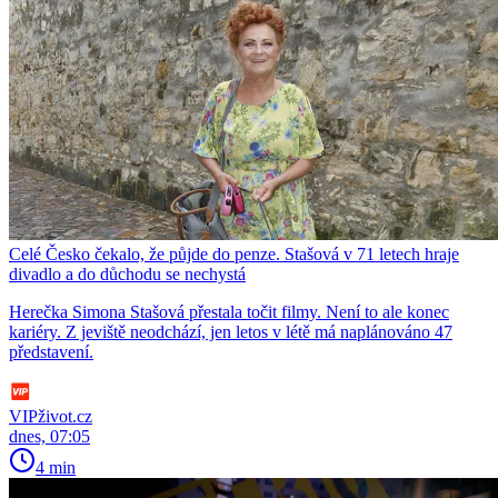
Celé Česko čekalo, že půjde do penze. Stašová v 71 letech hraje
divadlo a do důchodu se nechystá
Herečka Simona Stašová přestala točit filmy. Není to ale konec
kariéry. Z jeviště neodchází, jen letos v létě má naplánováno 47
představení.
VIPživot.cz
dnes, 07:05
4 min