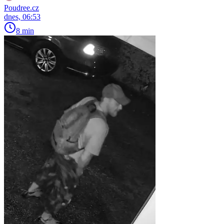
Poudree.cz
dnes, 06:53
8 min