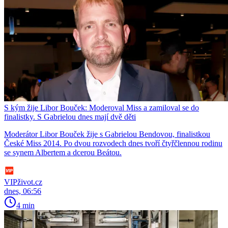
S kým žije Libor Bouček: Moderoval Miss a zamiloval se do
finalistky. S Gabrielou dnes mají dvě děti
Moderátor Libor Bouček žije s Gabrielou Bendovou, finalistkou
České Miss 2014. Po dvou rozvodech dnes tvoří čtyřčlennou rodinu
se synem Albertem a dcerou Beátou.
VIPživot.cz
dnes, 06:56
4 min