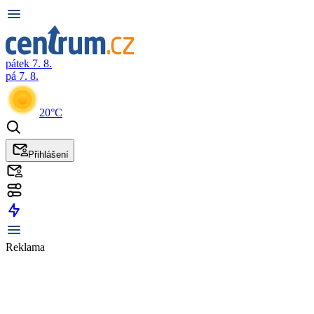
pátek 7. 8.
pá 7. 8.
20°C
Přihlášení
Reklama