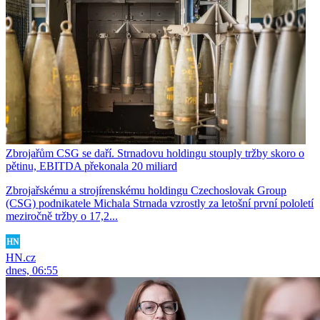
Zbrojařům CSG se daří. Strnadovu holdingu stouply tržby skoro o
pětinu, EBITDA překonala 20 miliard
Zbrojařskému a strojírenskému holdingu Czechoslovak Group
(CSG) podnikatele Michala Strnada vzrostly za letošní první pololetí
meziročně tržby o 17,2...
HN.cz
dnes, 06:55