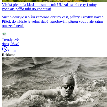
Vírská přehrada klesla o osm metrů: Ukázala staré cesty i ruiny,
voda ale pořád míří do kohoutků
Sucho odkrylo u Víru kamenné obruby cest, pařezy i zbytky staveb.
Přítok do nádrže je velmi slabý, zásobování pitnou vodou ale zatím
omezené není.
Trendy svět
dnes, 06:40
3 min
Reklama