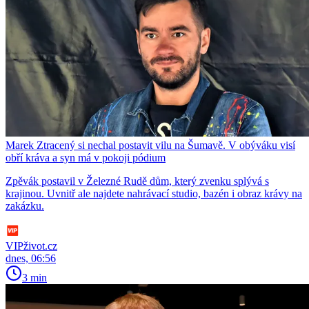
Marek Ztracený si nechal postavit vilu na Šumavě. V obýváku visí
obří kráva a syn má v pokoji pódium
Zpěvák postavil v Železné Rudě dům, který zvenku splývá s
krajinou. Uvnitř ale najdete nahrávací studio, bazén i obraz krávy na
zakázku.
VIPživot.cz
dnes, 06:56
3 min