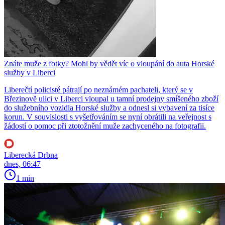
Znáte muže z fotky? Mohl by vědět víc o vloupání do auta Horské
služby v Liberci
Liberečtí policisté pátrají po neznámém pachateli, který se v
Březinově ulici v Liberci vloupal u tamní prodejny smíšeného zboží
do služebního vozidla Horské služby a odnesl si vybavení za tisíce
korun. V souvislosti s vyšetřováním se nyní obrátili na veřejnost s
žádostí o pomoc při ztotožnění muže zachyceného na fotografii.
Liberecká Drbna
dnes, 06:47
1 min