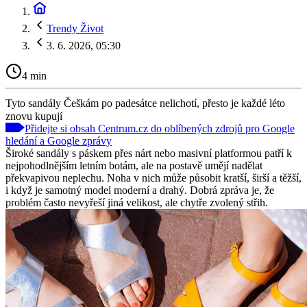
Trendy Život
3. 6. 2026, 05:30
4 min
Tyto sandály Češkám po padesátce nelichotí, přesto je každé léto
znovu kupují
Přidejte si obsah Centrum.cz do oblíbených zdrojů pro Google
hledání a Google zprávy
Široké sandály s páskem přes nárt nebo masivní platformou patří k
nejpohodlnějším letním botám, ale na postavě umějí nadělat
překvapivou neplechu. Noha v nich může působit kratší, širší a těžší,
i když je samotný model moderní a drahý. Dobrá zpráva je, že
problém často nevyřeší jiná velikost, ale chytře zvolený střih.