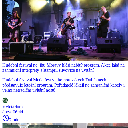
Hudební festival na jihu Moravy hlásí nabitý program. Akce láká na
zahraniční interprety a štamprli slivovice na uvítání
Hudební festival Metla fest v jihomoravských Dubňanech
představuje letošní program. Pořadatelé lákají na zahraniční kapely i
velmi netradiční uvítání hostů.
Výletárium
dnes, 06:44
2 min