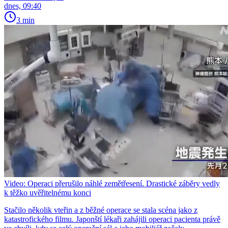
dnes, 09:40
3 min
Video: Operaci přerušilo náhlé zemětřesení. Drastické záběry vedly
k těžko uvěřitelnému konci
Stačilo několik vteřin a z běžné operace se stala scéna jako z
katastrofického filmu. Japonští lékaři zahájili operaci pacienta právě