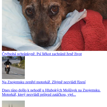
Čtyřnohá ochránkyně. Psí štěkot zachránil ženě život
Na Znojemsku zemřel motorkář. Zřejmě nezvládl řízení
Dnes ráno došlo k nehodě u Hlubokých Mošůvek na Znojemsku.
Motorkář, který nezvládl průjezd zatáčkou, vjel...