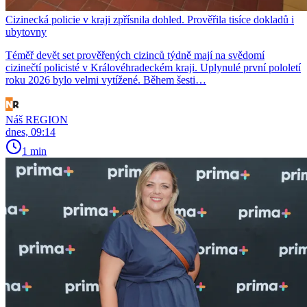
Cizinecká policie v kraji zpřísnila dohled. Prověřila tisíce dokladů i
ubytovny
Téměř devět set prověřených cizinců týdně mají na svědomí
cizinečtí policisté v Královéhradeckém kraji. Uplynulé první pololetí
roku 2026 bylo velmi vytížené. Během šesti…
Náš REGION
dnes, 09:14
1 min