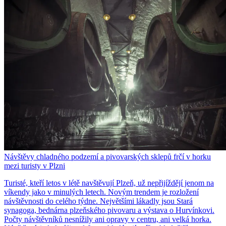
Návštěvy chladného podzemí a pivovarských sklepů frčí v horku
mezi turisty v Plzni
Turisté, kteří letos v létě navštěvují Plzeň, už nepřijíždějí jenom na
víkendy jako v minulých letech. Novým trendem je rozložení
návštěvnosti do celého týdne. Největšími lákadly jsou Stará
synagoga, bednárna plzeňského pivovaru a výstava o Hurvínkovi.
Počty návštěvníků nesnížily ani opravy v centru, ani velká horka.