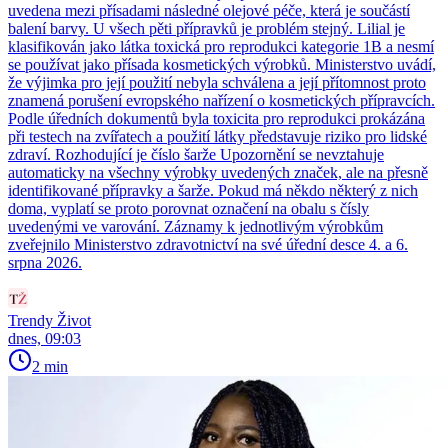
uvedena mezi přísadami následné olejové péče, která je součástí
balení barvy. U všech pěti přípravků je problém stejný. Lilial je
klasifikován jako látka toxická pro reprodukci kategorie 1B a nesmí
se používat jako přísada kosmetických výrobků. Ministerstvo uvádí,
že výjimka pro její použití nebyla schválena a její přítomnost proto
znamená porušení evropského nařízení o kosmetických přípravcích.
Podle úředních dokumentů byla toxicita pro reprodukci prokázána
při testech na zvířatech a použití látky představuje riziko pro lidské
zdraví. Rozhodující je číslo šarže Upozornění se nevztahuje
automaticky na všechny výrobky uvedených značek, ale na přesně
identifikované přípravky a šarže. Pokud má někdo některý z nich
doma, vyplatí se proto porovnat označení na obalu s čísly
uvedenými ve varování. Záznamy k jednotlivým výrobkům
zveřejnilo Ministerstvo zdravotnictví na své úřední desce 4. a 6.
srpna 2026.
Trendy Život
dnes, 09:03
2 min