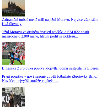
Zahraniční turisté méně míří na jižní Moravu. Nejvíce však stále
láká Slováky
Jižní Moravu ve druhém čtvrtletí navštívilo 624 822 hostů,
meziročně o 2300 méně, hlavní podíl na poklesu...
Brněnská Zbrojovka poprvé klopýtla, doma nestačila na Liberec
První porážku v nové sezoně utrpěli fotbalisté Zbrojovky Brno.
Nováček nejvyšší soutěže v páteční...