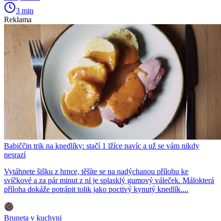
3 min
Reklama
Babiččin trik na knedlíky: stačí 1 lžíce navíc a už se vám nikdy
nesrazí
Vytáhnete šišku z hrnce, těšíte se na nadýchanou přílohu ke
svíčkové a za pár minut z ní je splasklý gumový váleček. Málokterá
příloha dokáže potrápit tolik jako poctivý kynutý knedlík....
Bruneta v kuchyni