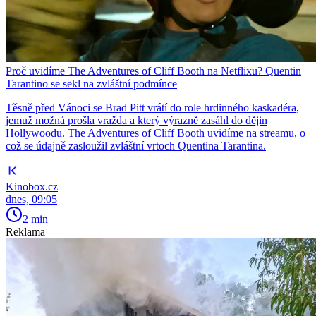
Proč uvidíme The Adventures of Cliff Booth na Netflixu? Quentin
Tarantino se sekl na zvláštní podmínce
Těsně před Vánoci se Brad Pitt vrátí do role hrdinného kaskadéra,
jemuž možná prošla vražda a který výrazně zasáhl do dějin
Hollywoodu. The Adventures of Cliff Booth uvidíme na streamu, o
což se údajně zasloužil zvláštní vrtoch Quentina Tarantina.
Kinobox.cz
dnes, 09:05
2 min
Reklama