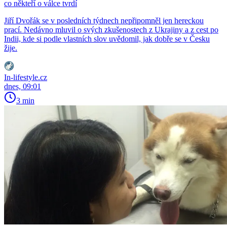
co někteří o válce tvrdí
Jiří Dvořák se v posledních týdnech nepřipomněl jen hereckou
prací. Nedávno mluvil o svých zkušenostech z Ukrajiny a z cest po
Indii, kde si podle vlastních slov uvědomil, jak dobře se v Česku
žije.
In-lifestyle.cz
dnes, 09:01
3 min