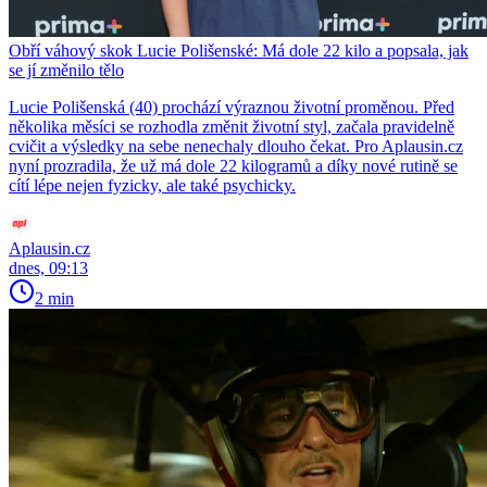
Obří váhový skok Lucie Polišenské: Má dole 22 kilo a popsala, jak
se jí změnilo tělo
Lucie Polišenská (40) prochází výraznou životní proměnou. Před
několika měsíci se rozhodla změnit životní styl, začala pravidelně
cvičit a výsledky na sebe nenechaly dlouho čekat. Pro Aplausin.cz
nyní prozradila, že už má dole 22 kilogramů a díky nové rutině se
cítí lépe nejen fyzicky, ale také psychicky.
Aplausin.cz
dnes, 09:13
2 min