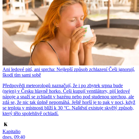
Ani ledové pití, ani sprcha: Nejlepší způsob zchlazení Češi ignorují,
škodí tím sami sobě
Předpovědi meteorologů naznačují, že i po zbytek srpna bude
(nejen) v Česku hlavně horko. Češi kupují ventilátory, pijí ledové
nápoje a snaží se zchladit v bazénu nebo pod studenou sprchou, ale
zdá se, že nic tak úplně nepomáhá. Ještě horší je to pak v noci, když
se teplota v místnosti blíží k 30 °C. Naštěstí existuje skvělý způsob,
který tělo spolehlivě ochladí.
Kapitalio
dnes, 09:40