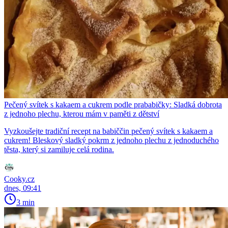
Pečený svítek s kakaem a cukrem podle prababičky: Sladká dobrota
z jednoho plechu, kterou mám v paměti z dětství
Vyzkoušejte tradiční recept na babiččin pečený svítek s kakaem a
cukrem! Bleskový sladký pokrm z jednoho plechu z jednoduchého
těsta, který si zamiluje celá rodina.
Cooky.cz
dnes, 09:41
3 min