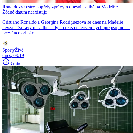
Ronaldovy sestry popřely zprávy o dnešní svatbě na Madeiře:
Žádné datum neexistuje
Cristiano Ronaldo a Georgina Rodríguezová se dnes na Madeiře
nevzali. Zprávy o svatbě stály na řetězci neověřených přepisů, ne na
pozvánce od páru.
SportyŽivě
dnes, 09:19
3 min