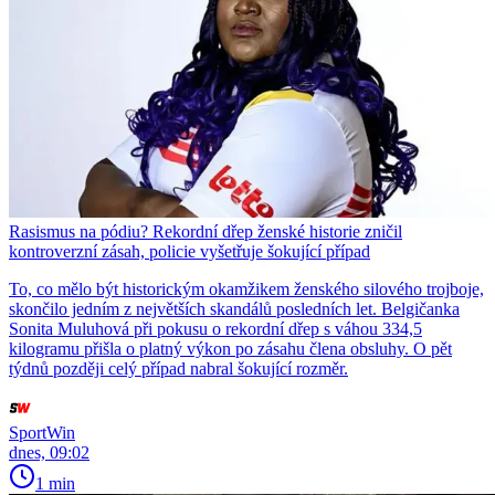
Rasismus na pódiu? Rekordní dřep ženské historie zničil
kontroverzní zásah, policie vyšetřuje šokující případ
To, co mělo být historickým okamžikem ženského silového trojboje,
skončilo jedním z největších skandálů posledních let. Belgičanka
Sonita Muluhová při pokusu o rekordní dřep s váhou 334,5
kilogramu přišla o platný výkon po zásahu člena obsluhy. O pět
týdnů později celý případ nabral šokující rozměr.
SportWin
dnes, 09:02
1 min