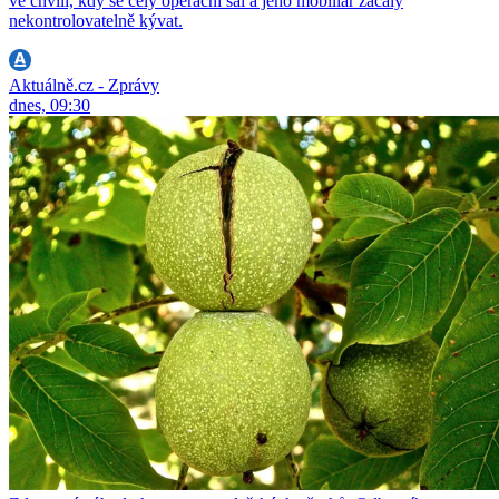
ve chvíli, kdy se celý operační sál a jeho mobiliář začaly
nekontrolovatelně kývat.
Aktuálně.cz - Zprávy
dnes, 09:30