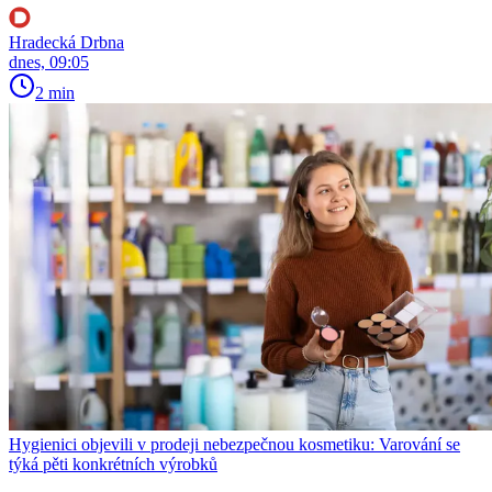
Hradecká Drbna
dnes, 09:05
2 min
Hygienici objevili v prodeji nebezpečnou kosmetiku: Varování se
týká pěti konkrétních výrobků