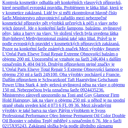
Kontrola kosmetiky odhalila pět konkrétních vlasových přípravků,
které nesplňují evropská pravidla. Problémem je látka lilial, která je
v kosmetice zakázaná. Lidé by si měli zkontrolovat hlavně číslo
šarže.Ministerstvo zdravotnictví zařadilo mezi nebezpečné
kosmetické přípravky pět výrobků určených k péči o vlasy nebo
jejich úpravě. Jde o konkrétní šarže šamponu, balzámu, stylingové
pěny, laku a barvy na vlasy. Ve složení všech byla uvedena látka
Butylphenyl Methylpropional známá také jako lilial. Právě ta je
podle evropských pravidel v kosmetických přípravcích zakázaná.
Pozor na konkrétní šarže známých značek Mezi výrobky figuruje
L’Oréal Paris Elseve Total Repair Extreme Obnovující balzám o
objemu 200 ml. Upozornění se vztahuje na šarži 24K404 s dalším
označením K 404 04/16. Druhým přípravkem stejné značky je
L’Oréal Paris Elseve Total Repair 5 Extreme Obnovující šampon o
objemu 250 ml a šarži 24S100. Oba výrobky pocházejí z Francie.
Dalším přípravkem je Schwarzkopf Taft Haarstyling Gelschaum
Power Ultra Stark 4, tedy gelová stylingová pěna na vlasy o objemu
150 ml. Nebezpečnou byla označena šarže 0924435236.
Ministerstvo zároveň upozornilo na Toni and Guy Glamour Firm
Hold Hairspray, lak na vlasy o objemu 250 ml, u něhož je na spodní
straně obalu uveden kód 4 073 6 FL 09 36. Mezi závadnými
výrobky je také barva na vlasy Pátým výrobkem je Syoss
Professional Performance Oleo Intense Permanent Oil Color Double
Oil Booster v odstínu Teplý měděný s označením 6 76. Jde o šarži
0215X95243. Zakázaná složka byla podle úředního záznamu