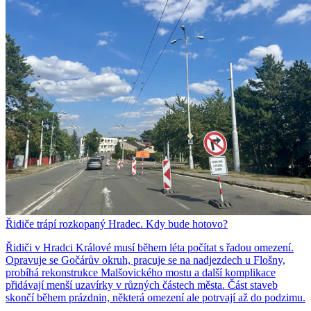
Řidiče trápí rozkopaný Hradec. Kdy bude hotovo?
Řidiči v Hradci Králové musí během léta počítat s řadou omezení.
Opravuje se Gočárův okruh, pracuje se na nadjezdech u Flošny,
probíhá rekonstrukce Malšovického mostu a další komplikace
přidávají menší uzavírky v různých částech města. Část staveb
skončí během prázdnin, některá omezení ale potrvají až do podzimu.