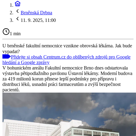
Brněnská Drbna
11. 9. 2025, 11:00
1 min
U brněnské fakultní nemocnice vznikne obrovská lékárna. Jak bude
vypadat?
Přidejte si obsah Centrum.cz do oblíbených zdrojů pro Google
hledání a Google zprávy
V bohunickém areálu Fakultní nemocnice Brno dnes odstartovala
výstavba pětipodlažního pavilonu Ústavní lékárny. Moderní budova
za 419 milionů korun přinese lepší podmínky pro přípravu i
distribuci léků, usnadní práci farmaceutům a zvýší bezpečnost
pacientů.