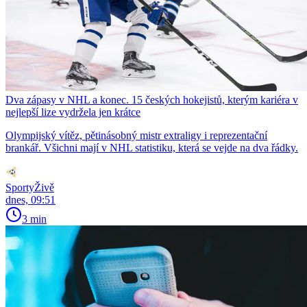
Dva zápasy v NHL a konec. 15 českých hokejistů, kterým kariéra v
nejlepší lize vydržela jen krátce
Olympijský vítěz, pětinásobný mistr extraligy i reprezentační
brankář. Všichni mají v NHL statistiku, která se vejde na dva řádky.
SportyŽivě
dnes, 09:51
3 min