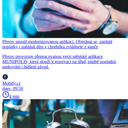
Přerov spustil modernizovanou aplikaci. Objednat se, zaplatit
poplatky i nahlásit díru v chodníku zvládnete z gauče
Přerov provozuje přepracovanou verzi městské aplikace
MUNIPOLIS, která slouží k rezervaci na úřad, platbě poplatků,
parkování i hlášení závad.
Mobify.cz
dnes, 09:50
4 min