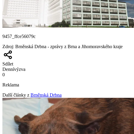
9457_ffce56079c
Zdroj
:
Brněnská Drbna - zprávy z Brna a Jihomoravského kraje
Sdílet
Denní
výzva
0
Reklama
Další články z
Brněnská Drbna