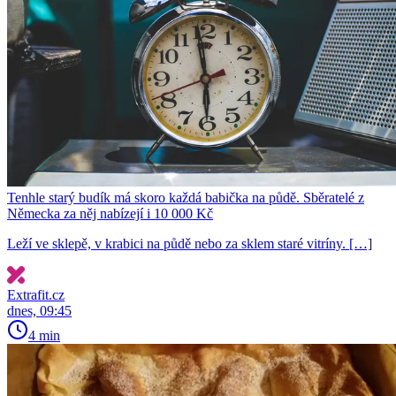
Tenhle starý budík má skoro každá babička na půdě. Sběratelé z
Německa za něj nabízejí i 10 000 Kč
Leží ve sklepě, v krabici na půdě nebo za sklem staré vitríny. […]
Extrafit.cz
dnes, 09:45
4 min