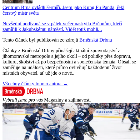
Centrum Brna ovládli šermíři. Jsem jako Kung Fu Panda, řekl
čerstvý mistr světa
Nevšední podívaná se v pátek večer naskytla Brňanům, kteří
zamířili k Jakubskému náměstí. Vidět totiž mohli...
Tento článek byl publikován ze zdrojů
Brněnská Drbna
Články z Brněnské Drbny přinášejí aktuální zpravodajství z
jihomoravské metropole a jejího okolí – od politiky přes dopravu,
kulturu, školství až po bezpečnostní a společenská témata. Obsah se
zaměřuje na události, které přímo ovlivňují každodenní život
místních obyvatel, ať už jde o nové...
Všechny články tohoto autora →
Vybrali jsme pro vás
Magazíny a zajímavosti