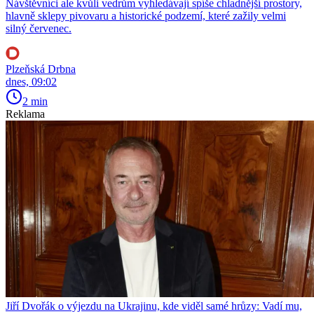
Návštěvníci ale kvůli vedrům vyhledávají spíše chladnější prostory,
hlavně sklepy pivovaru a historické podzemí, které zažily velmi
silný červenec.
Plzeňská Drbna
dnes, 09:02
2 min
Reklama
Jiří Dvořák o výjezdu na Ukrajinu, kde viděl samé hrůzy: Vadí mu,