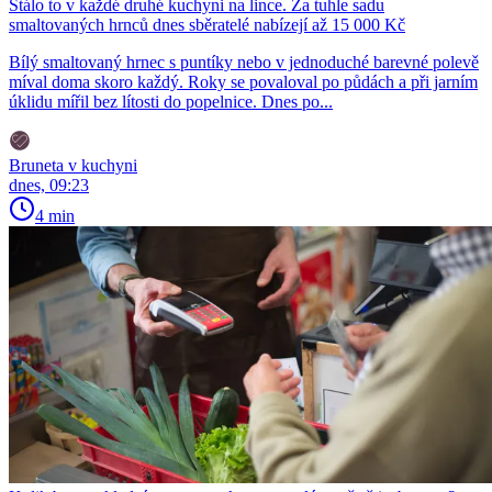
Stálo to v každé druhé kuchyni na lince. Za tuhle sadu
smaltovaných hrnců dnes sběratelé nabízejí až 15 000 Kč
Bílý smaltovaný hrnec s puntíky nebo v jednoduché barevné polevě
míval doma skoro každý. Roky se povaloval po půdách a při jarním
úklidu mířil bez lítosti do popelnice. Dnes po...
Bruneta v kuchyni
dnes, 09:23
4 min