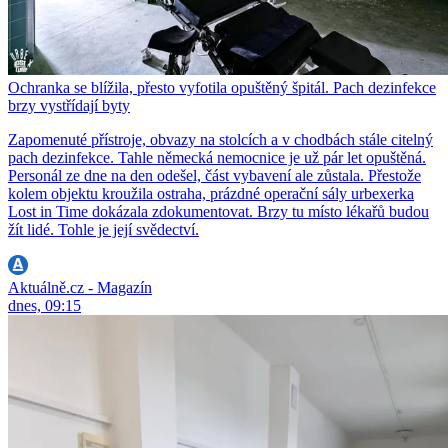
Ochranka se blížila, přesto vyfotila opuštěný špitál. Pach dezinfekce
brzy vystřídají byty
Zapomenuté přístroje, obvazy na stolcích a v chodbách stále citelný
pach dezinfekce. Tahle německá nemocnice je už pár let opuštěná.
Personál ze dne na den odešel, část vybavení ale zůstala. Přestože
kolem objektu kroužila ostraha, prázdné operační sály urbexerka
Lost in Time dokázala zdokumentovat. Brzy tu místo lékařů budou
žít lidé. Tohle je její svědectví.
Aktuálně.cz - Magazín
dnes, 09:15