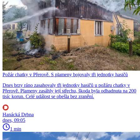
Požár chatky v Přerově. S plameny bojovaly tři jednotky hasičů
Dnes brzy ráno zasahovaly tři jednotky hasičů u požáru chatky v
Přerově. Plameny zasáhly její střechu, škoda byla odhadnuta na 200
tisíc korun. Celé událost se obešla bez zranění.
Hanácká Drbna
dnes, 09:05
1 min