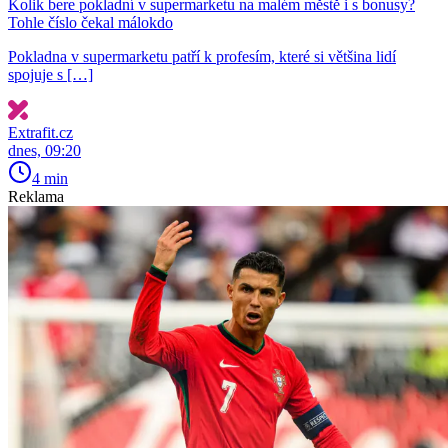
Kolik bere pokladní v supermarketu na malém městě i s bonusy?
Tohle číslo čekal málokdo
Pokladna v supermarketu patří k profesím, které si většina lidí
spojuje s […]
Extrafit.cz
dnes, 09:20
4 min
Reklama