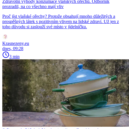
Zdravotní výhody konzumace vlašských ořechů. Odborník
prozradil, na co všechno mají vliv
Proč jíst vlašské ořechy? Protože obsahují mnoho důležitých a
prospěšných látek s pozitivním vlivem na lidské zdraví. Už jen z
toho důvodu si zaslouží své místo v jídelníčku.
Krasnezeny.eu
dnes, 09:28
3 min