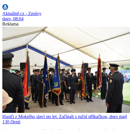
Aktuálně.cz - Zprávy
dnes, 08:04
Reklama
Hasiči z Mokrého slaví sto let. Začínali s ruční stříkačkou, dnes mají
130 členů