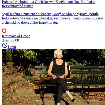
Policisté zachránili na Chebsku vyděšeného srnečka. Pobíhal u
frekventované silnice
Vyděšeného a zmateného srnečka, který se sám pohyboval poblíž
frekventované silnice na Chebsku, zachraňovali tento týden policisté
z chebského dopravního inspektorátu.
Karlovarská Drbna
dnes, 08:00
1 min