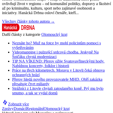
ovlivňují život v regionu – od komunální politiky, dopravy a školství
až po kriminalitu, kulturu, sport nebo zajímavé osobnosti a
iniciativy. Hanácká Drbna osloví čtenáře, kteří...
Všechny články tohoto autora →
Další články z kategorie
Olomoucký kraj
Neznáte ho? Muž na fotce by mohl policistům pomoci s
vyšetřováním
Videomapping i pulzující srdcová chodba. Jeskyně Na
Špičáku chystá modernizaci
TIP NA VÍKEND: Přerov ožije Svatovavřineckými hody.
Nabídnou koncerty, folklor i historii
Práce na třech kilometrech. Moravu v Litovli čeká obnova
ochranných hrází
Přerov hledá nového provozovatele MHD. Obří zakázka
přesahuje čtvrt miliardy
Strážníci z Litovle chytali zatoulaného koně. Prý mu bylo
smutno, a tak se vydal domů
Zobrazit více
Zprávy
Domácí
Regionální
Olomoucký kraj