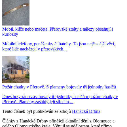
Mobil, klíče nebo mačeta. Přerovské ztráty a nálezy obsahují i
kuriozity
Mobilní telefony, peněženky či batohy. To jsou nejčastější věci,
které lidé nacházejí v přerovských...
Požár chatky v Přerově. S plameny bojovaly tři jednotky hasičů
Dnes brzy ráno zasahovaly tři jednotky hasičů u požáru chatky v
Přerově. Plameny zasáhly její střechu,...
Tento článek byl publikován ze zdrojů
Hanácká Drbna
Články z Hanácké Drbny přinášejí aktuální dění z Olomouce a
celého Olomouckého kraje. Věnují se událostem, které přímo