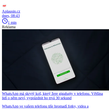
Aplausin.cz
dnes, 08:43
1 min
Reklama
WhatsApp má skrytý koš, který žere gigabajty v telefonu. Většina
lidí o něm neví, vyprázdnit ho trvá 30 sekund
WhatsApp ve vašem telefonu tiše hromadí fotky, videa a