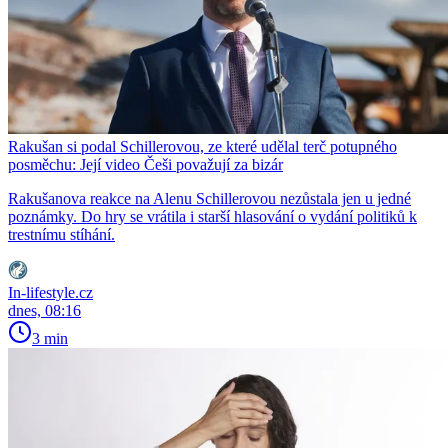
Rakušan si podal Schillerovou, ze které udělal terč potupného
posměchu: Její video Češi považují za bizár
Rakušanova reakce na Alenu Schillerovou nezůstala jen u jedné
poznámky. Do hry se vrátila i starší hlasování o vydání politiků k
trestnímu stíhání.
In-lifestyle.cz
dnes, 08:16
3 min