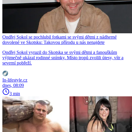
Ondřej Sokol se pochlubil fotkami se svými dětmi z nádherné
dovolené ve Skotsku: Takovou přírodu u nás nenajdete
Ondřej Sokol vyrazil do Skotska se svými dětmi a fanouškům
výjimečně ukázal rodinné snímky. Místo tropů zvolili útesy, vítr a
severní pobřeží.
In-lifestyle.cz
dnes, 08:09
3 min