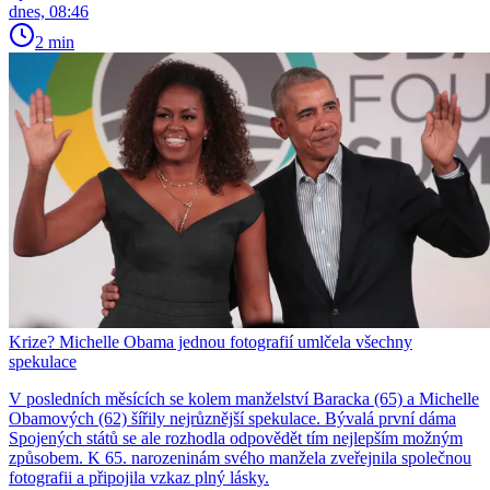
dnes, 08:46
2 min
Krize? Michelle Obama jednou fotografií umlčela všechny
spekulace
V posledních měsících se kolem manželství Baracka (65) a Michelle
Obamových (62) šířily nejrůznější spekulace. Bývalá první dáma
Spojených států se ale rozhodla odpovědět tím nejlepším možným
způsobem. K 65. narozeninám svého manžela zveřejnila společnou
fotografii a připojila vzkaz plný lásky.