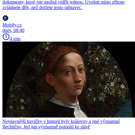
dokumenty, které jste možná viděli jednou. Uvolnit místo přitom
zvládnete dřív, než dočtete tento odstavec.
Mobify.cz
dnes, 08:40
4 min
Nejslavnější travičky v historii byly královny a jiné významné
šlechtičny. Jed jim významně pomohl ke slávě