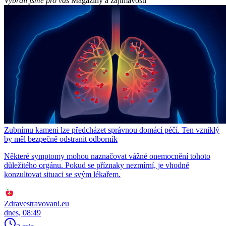
Vybrali jsme pro vás
Magazíny a zajímavosti
Zubnímu kameni lze předcházet správnou domácí péčí. Ten vzniklý
by měl bezpečně odstranit odborník
Některé symptomy mohou naznačovat vážné onemocnění tohoto
důležitého orgánu. Pokud se příznaky nezmírní, je vhodné
konzultovat situaci se svým lékařem.
Zdravestravovani.eu
dnes, 08:49