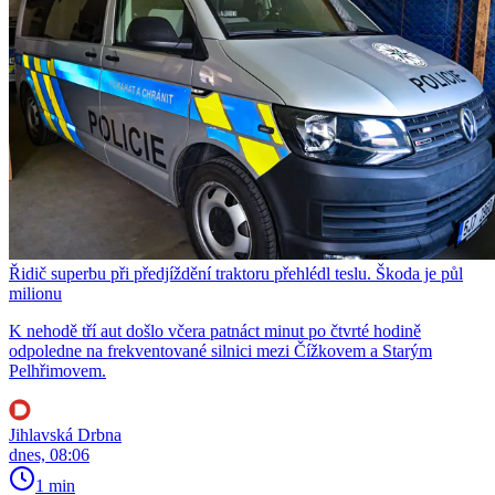
Řidič superbu při předjíždění traktoru přehlédl teslu. Škoda je půl
milionu
K nehodě tří aut došlo včera patnáct minut po čtvrté hodině
odpoledne na frekventované silnici mezi Čížkovem a Starým
Pelhřimovem.
Jihlavská Drbna
dnes, 08:06
1 min