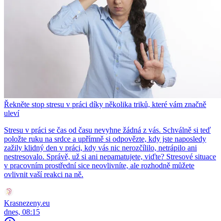
Řekněte stop stresu v práci díky několika triků, které vám značně
uleví
Stresu v práci se čas od času nevyhne žádná z vás. Schválně si teď
položte ruku na srdce a upřímně si odpovězte, kdy jste naposledy
zažily klidný den v práci, kdy vás nic nerozčílilo, netrápilo ani
nestresovalo. Správě, už si ani nepamatujete, viďte? Stresové situace
v pracovním prostřední sice neovlivníte, ale rozhodně můžete
ovlivnit vaší reakci na ně.
Krasnezeny.eu
dnes, 08:15