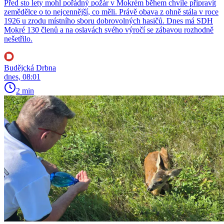
Před sto lety mohl pořádný požár v Mokrém během chvíle připravit
zemědělce o to nejcennější, co měli. Právě obava z ohně stála v roce
1926 u zrodu místního sboru dobrovolných hasičů. Dnes má SDH
Mokré 130 členů a na oslavách svého výročí se zábavou rozhodně
nešetřilo.
Budějcká Drbna
dnes, 08:01
2 min