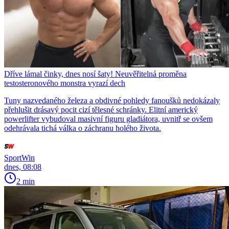
Dříve lámal činky, dnes nosí šaty! Neuvěřitelná proměna
testosteronového monstra vyrazí dech
Tuny nazvedaného železa a obdivné pohledy fanoušků nedokázaly
přehlušit drásavý pocit cizí tělesné schránky. Elitní americký
powerlifter vybudoval masivní figuru gladiátora, uvnitř se ovšem
odehrávala tichá válka o záchranu holého života.
SportWin
dnes, 08:08
2 min