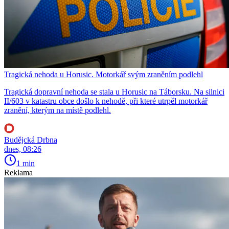
Tragická nehoda u Horusic. Motorkář svým zraněním podlehl
Tragická dopravní nehoda se stala u Horusic na Táborsku. Na silnici
II/603 v katastru obce došlo k nehodě, při které utrpěl motorkář
zranění, kterým na místě podlehl.
Budějcká Drbna
dnes, 08:26
1 min
Reklama