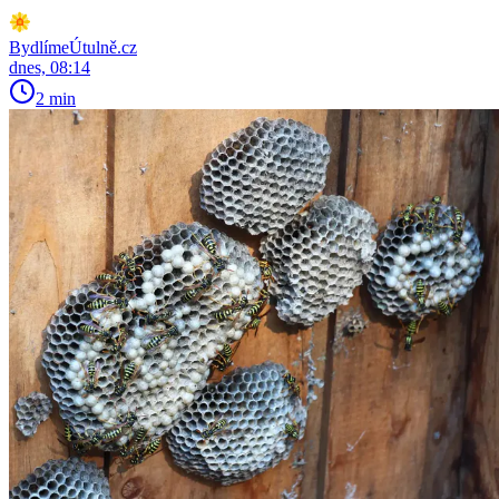
BydlímeÚtulně.cz
dnes, 08:14
2 min