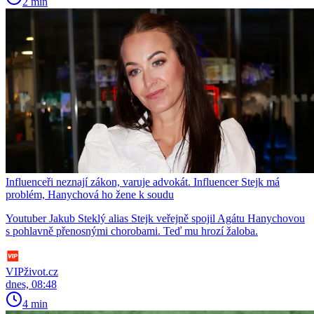
2 min
Influenceři neznají zákon, varuje advokát. Influencer Stejk má
problém, Hanychová ho žene k soudu
Youtuber Jakub Steklý alias Stejk veřejně spojil Agátu Hanychovou
s pohlavně přenosnými chorobami. Teď mu hrozí žaloba.
VIPživot.cz
dnes, 08:48
4 min