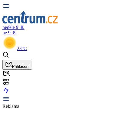
neděle 9. 8.
ne 9. 8.
23°C
Přihlášení
Reklama