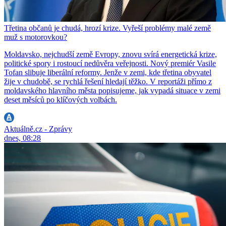
Třetina občanů je chudá, hrozí krize. Vyřeší problémy malé země
muž s motorovkou?
Moldavsko, nejchudší země Evropy, znovu svírá energetická krize,
politické spory i rostoucí nedůvěra veřejnosti. Nový premiér Vasile
Tofan slibuje liberální reformy. Jenže v zemi, kde třetina obyvatel
žije v chudobě, se rychlá řešení hledají těžko. V reportáži přímo z
moldavského hlavního města popisujeme, jak vypadá situace v zemi
deset měsíců po klíčových volbách.
Aktuálně.cz - Zprávy
dnes, 08:28