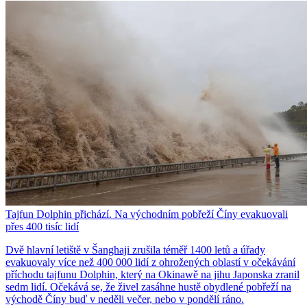
Tajfun Dolphin přichází. Na východním pobřeží Číny evakuovali
přes 400 tisíc lidí
Dvě hlavní letiště v Šanghaji zrušila téměř 1400 letů a úřady
evakuovaly více než 400 000 lidí z ohrožených oblastí v očekávání
příchodu tajfunu Dolphin, který na Okinawě na jihu Japonska zranil
sedm lidí. Očekává se, že živel zasáhne hustě obydlené pobřeží na
východě Číny buď v neděli večer, nebo v pondělí ráno.