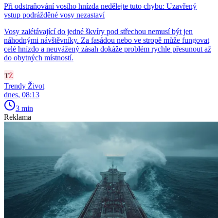
Při odstraňování vosího hnízda nedělejte tuto chybu: Uzavřený
vstup podrážděné vosy nezastaví
Vosy zalétávající do jedné škvíry pod střechou nemusí být jen
náhodnými návštěvníky. Za fasádou nebo ve stropě může fungovat
celé hnízdo a neuvážený zásah dokáže problém rychle přesunout až
do obytných místností.
Trendy Život
dnes, 08:13
3 min
Reklama