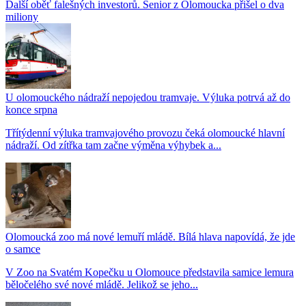
Další oběť falešných investorů. Senior z Olomoucka přišel o dva
miliony
U olomouckého nádraží nepojedou tramvaje. Výluka potrvá až do
konce srpna
Třítýdenní výluka tramvajového provozu čeká olomoucké hlavní
nádraží. Od zítřka tam začne výměna výhybek a...
Olomoucká zoo má nové lemuří mládě. Bílá hlava napovídá, že jde
o samce
V Zoo na Svatém Kopečku u Olomouce představila samice lemura
běločelého své nové mládě. Jelikož se jeho...