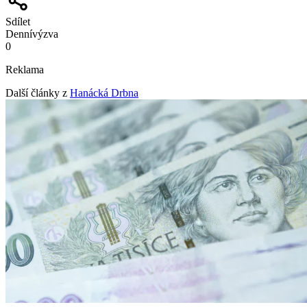
Sdílet
Denní
výzva
0
Reklama
Další články z
Hanácká Drbna