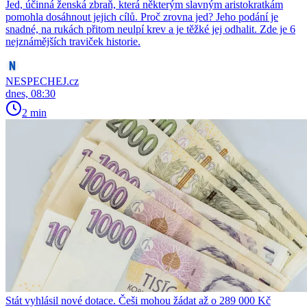
Jed, účinná ženská zbraň, která některým slavným aristokratkám
pomohla dosáhnout jejich cílů. Proč zrovna jed? Jeho podání je
snadné, na rukách přitom neulpí krev a je těžké jej odhalit. Zde je 6
nejznámějších traviček historie.
NESPECHEJ.cz
dnes, 08:30
2 min
Stát vyhlásil nové dotace. Češi mohou žádat až o 289 000 Kč