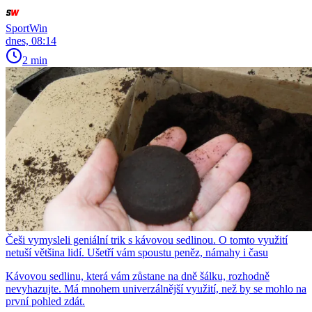
SportWin
dnes, 08:14
2 min
Češi vymysleli geniální trik s kávovou sedlinou. O tomto využití
netuší většina lidí. Ušetří vám spoustu peněz, námahy i času
Kávovou sedlinu, která vám zůstane na dně šálku, rozhodně
nevyhazujte. Má mnohem univerzálnější využití, než by se mohlo na
první pohled zdát.