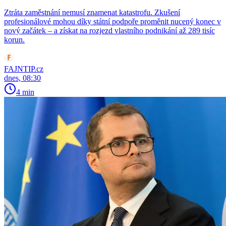
Ztráta zaměstnání nemusí znamenat katastrofu. Zkušení
profesionálové mohou díky státní podpoře proměnit nucený konec v
nový začátek – a získat na rozjezd vlastního podnikání až 289 tisíc
korun.
FAJNTIP.cz
dnes, 08:30
4 min