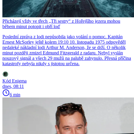
Přicházejí vždy ve třech „Tři sestry“ z Hořejšího jezera mohou
během minut potopit i obří loď
Poslední zpráva z lodi nepůsobila jako volání o pomoc. Kapitán
Ernest McSorley ještě kolem 19:10 10. listopadu 1975 odpověděl
nedaleké nákladní lodi Arthur M. Anderson, že se drží. O několik
minut později zmizel Edmund Fitzgerald z radaru. Nebyl vyslán
nouzový signál a všech 29 mužů na palubě zahynulo. Přesná příčina
katastrofy nebyla nikdy s jistotou určena.
Kód Enigma
dnes, 08:11
6 min