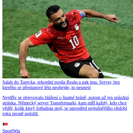
Salah do Turecka, rekordní posila Realu a pak tma. Server, bez
kterého se přestupové léto neobejde, to neunesl
Nejdřív se objevovalo hlášení o špatné bráně, potom už jen prázdná
stránka. Německý server Transfermarkt, kam míří každý, kdo chce
vědět, kolik který fotbalista stojí, se uprostřed nejrušnějšího období
roku prostě položil.
SportWin