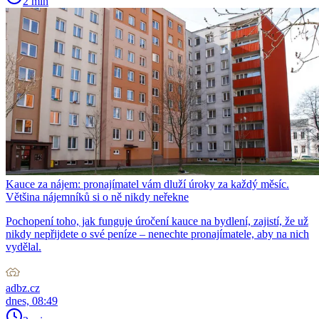
2 min
Kauce za nájem: pronajímatel vám dluží úroky za každý měsíc.
Většina nájemníků si o ně nikdy neřekne
Pochopení toho, jak funguje úročení kauce na bydlení, zajistí, že už
nikdy nepřijdete o své peníze – nenechte pronajímatele, aby na nich
vydělal.
adbz.cz
dnes, 08:49