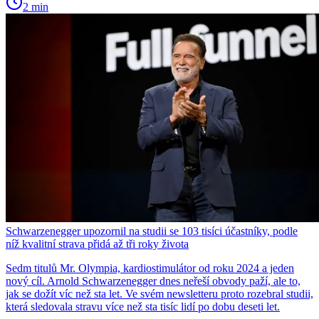
2 min
Schwarzenegger upozornil na studii se 103 tisíci účastníky, podle
níž kvalitní strava přidá až tři roky života
Sedm titulů Mr. Olympia, kardiostimulátor od roku 2024 a jeden
nový cíl. Arnold Schwarzenegger dnes neřeší obvody paží, ale to,
jak se dožít víc než sta let. Ve svém newsletteru proto rozebral studii,
která sledovala stravu více než sta tisíc lidí po dobu deseti let.