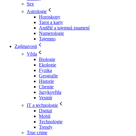
Sex
Astrologie
Horoskopy
Tarot a karty
Andělé a tajemná znamení
Numerologie
Tajemno
Zajímavosti
Věda
Biologie
Ekologie
Fyzika
Geografie
Historie
Chemie
Jazykověda
Vesmír
IT a technologie
Digital
Mobil
Technologie
Trendy
True crime