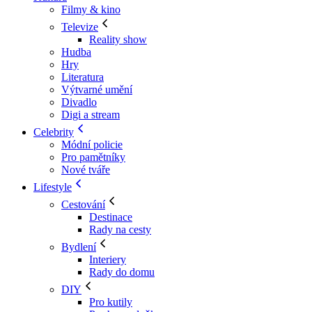
Filmy & kino
Televize
Reality show
Hudba
Hry
Literatura
Výtvarné umění
Divadlo
Digi a stream
Celebrity
Módní policie
Pro pamětníky
Nové tváře
Lifestyle
Cestování
Destinace
Rady na cesty
Bydlení
Interiery
Rady do domu
DIY
Pro kutily