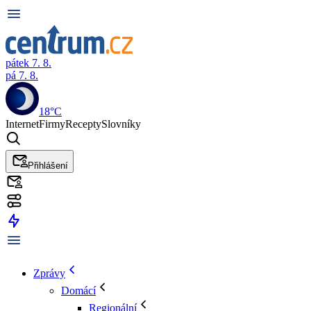
pátek 7. 8.
pá 7. 8.
18°C
Internet
Firmy
Recepty
Slovníky
Přihlášení
Zprávy
Domácí
Regionální