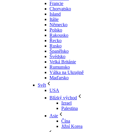
Francie
Chorvatsko
Island
Itálie
Německo
Polsko
Rakousko
Řecko
Rusko
Španělsko
Švédsko
Velká Británie
Rumunsko
Válka na Ukrajině
Maďarsko
Svět
USA
Blízký východ
Izrael
Palestina
Asie
Čína
Jižní Korea