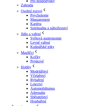
Pro hospodyňky
Zahrada
Osobní rozvoj
Psychologie
Management
Kariéra
Spiritualita a náboženství
Jídlo a vaření
Světová gastronomie
Levné vaření
Kulinářské triky
Mazlíčci
Kočky
Pejskové
Hobby
Modelářství
Včelařství
Rybaření
Letectví
Automobilismus
Adrenalin
Sběratelství
Houbaření