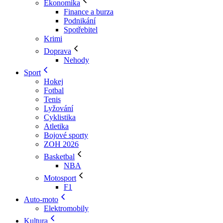
Ekonomika
Finance a burza
Podnikání
Spotřebitel
Krimi
Doprava
Nehody
Sport
Hokej
Fotbal
Tenis
Lyžování
Cyklistika
Atletika
Bojové sporty
ZOH 2026
Basketbal
NBA
Motosport
F1
Auto-moto
Elektromobily
Kultura