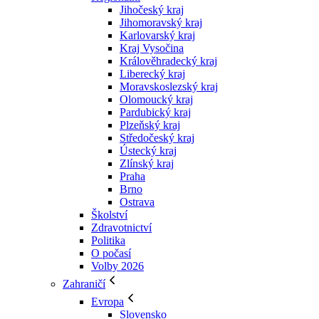
Jihočeský kraj
Jihomoravský kraj
Karlovarský kraj
Kraj Vysočina
Králověhradecký kraj
Liberecký kraj
Moravskoslezský kraj
Olomoucký kraj
Pardubický kraj
Plzeňský kraj
Středočeský kraj
Ústecký kraj
Zlínský kraj
Praha
Brno
Ostrava
Školství
Zdravotnictví
Politika
O počasí
Volby 2026
Zahraničí
Evropa
Slovensko