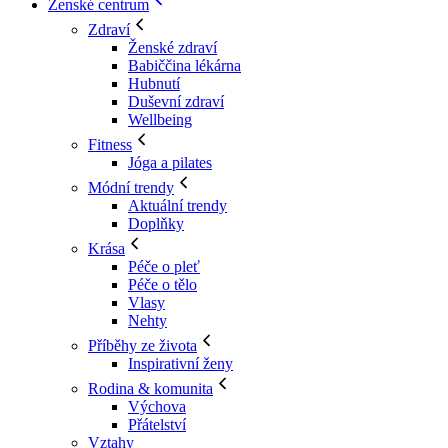
Ženské centrum
Zdraví
Ženské zdraví
Babiččina lékárna
Hubnutí
Duševní zdraví
Wellbeing
Fitness
Jóga a pilates
Módní trendy
Aktuální trendy
Doplňky
Krása
Péče o pleť
Péče o tělo
Vlasy
Nehty
Příběhy ze života
Inspirativní ženy
Rodina & komunita
Výchova
Přátelství
Vztahy