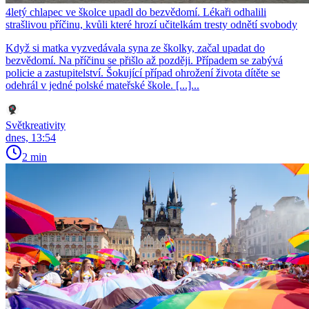
4letý chlapec ve školce upadl do bezvědomí. Lékaři odhalili
strašlivou příčinu, kvůli které hrozí učitelkám tresty odnětí svobody
Když si matka vyzvedávala syna ze školky, začal upadat do
bezvědomí. Na příčinu se přišlo až později. Případem se zabývá
policie a zastupitelství. Šokující případ ohrožení života dítěte se
odehrál v jedné polské mateřské škole. [...]...
Světkreativity
dnes, 13:54
2 min