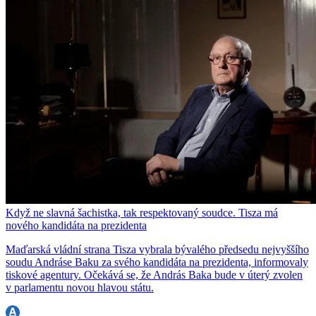
Když ne slavná šachistka, tak respektovaný soudce. Tisza má
nového kandidáta na prezidenta
Maďarská vládní strana Tisza vybrala bývalého předsedu nejvyššího
soudu Andráse Baku za svého kandidáta na prezidenta, informovaly
tiskové agentury. Očekává se, že András Baka bude v úterý zvolen
v parlamentu novou hlavou státu.