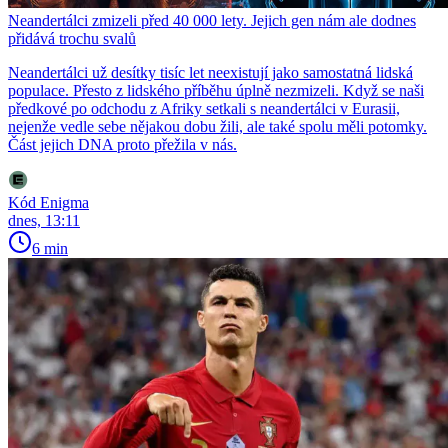
Neandertálci zmizeli před 40 000 lety. Jejich gen nám ale dodnes
přidává trochu svalů
Neandertálci už desítky tisíc let neexistují jako samostatná lidská
populace. Přesto z lidského příběhu úplně nezmizeli. Když se naši
předkové po odchodu z Afriky setkali s neandertálci v Eurasii,
nejenže vedle sebe nějakou dobu žili, ale také spolu měli potomky.
Část jejich DNA proto přežila v nás.
Kód Enigma
dnes, 13:11
6 min