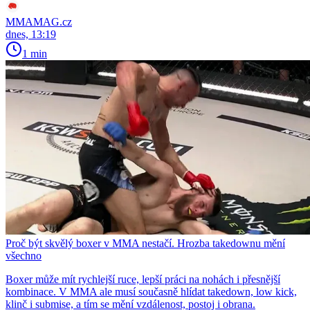
MMAMAG.cz
dnes, 13:19
1 min
Proč být skvělý boxer v MMA nestačí. Hrozba takedownu mění
všechno
Boxer může mít rychlejší ruce, lepší práci na nohách i přesnější
kombinace. V MMA ale musí současně hlídat takedown, low kick,
klinč i submise, a tím se mění vzdálenost, postoj i obrana.