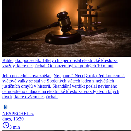
Bible jako podsedák: 14letý chlapec dostal elektrické křeslo za
vraždy, které nespáchal. Odsouzen byl za pouhých 10 minut
Jeho poslední slova zněla: „Ne, pane.“ Necelý rok před koncem 2.
světové války se stal ve Spojených státech jeden z největších
justičních omylů v historii. Skandální verdikt poslal nevinného
černošského chlapce na elektrické křeslo za vraždy dvou bílých
dívek, které ovšem nespáchal.
NESPECHEJ.cz
dnes, 13:30
3 min