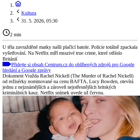
Kultura
31. 5. 2026, 05:30
2 min
​U těla zavražděné matky našli plačící batole. Policie totálně zpackala
vyšetřování. Na Netflix míří mrazivé true crime, které otřáslo
Británií
Přidejte si obsah Centrum.cz do oblíbených zdrojů pro Google
hledání a Google zprávy
Dokument Vražda Rachel Nickell (The Murder of Rachel Nickell)
od režisérky nominované na cenu BAFTA, Lucy Bowden, otevírá
jednu z nejznámějších a zároveň nejotřesnějších britských
kriminálních kauz. Netflix snímek uvede už červnu.