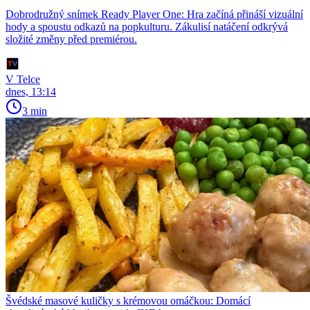
Dobrodružný snímek Ready Player One: Hra začíná přináší vizuální
hody a spoustu odkazů na popkulturu. Zákulisí natáčení odkrývá
složité změny před premiérou.
V Telce
dnes, 13:14
3 min
Švédské masové kuličky s krémovou omáčkou: Domácí