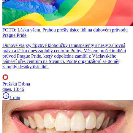
FOTO: Lásku všem. Prahou prošly tisíce lidí na duhovém průvodu
Prague Pride
Duhové vlajky, třpytivé kloboučky i transparenty s hesly za rovná
práva a lásku dnes zaplnily centrum Prahy. Městem prošel tradiční
průvod Prague Pride, který odpoledne zamířil z Václavského
náměstí přes centrum na Štvanici. Podle organizátorů se do něj
zapojily desítky tisíc lidí.
Pražská Drbna
dnes, 13:46
1 min