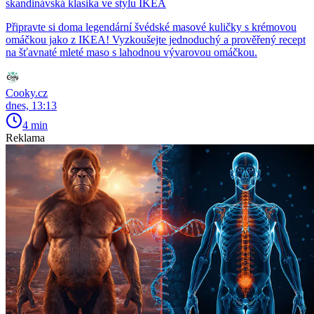
skandinávská klasika ve stylu IKEA
Připravte si doma legendární švédské masové kuličky s krémovou
omáčkou jako z IKEA! Vyzkoušejte jednoduchý a prověřený recept
na šťavnaté mleté maso s lahodnou vývarovou omáčkou.
Cooky.cz
dnes, 13:13
4 min
Reklama