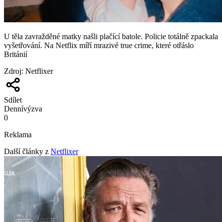
​U těla zavražděné matky našli plačící batole. Policie totálně zpackala
vyšetřování. Na Netflix míří mrazivé true crime, které otřáslo
Británií
Zdroj
:
Netflixer
Sdílet
Denní
výzva
0
Reklama
Další články z
Netflixer