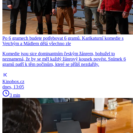
Po 6 gramech budete potřebovat 6 gramů. Karikaturní komedie s
Vetchým a Mádlem dělá všechno zle
Komedie jsou sice dominantním českým žánrem, bohužel to
neznamená, že by se měl každý žánrový kousek povést. Snímek 6
gramů patří k těm počinům, které se příliš nezdařily.
Kinobox.cz
dnes, 13:05
3 min