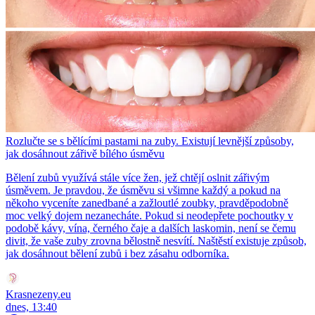
Rozlučte se s bělícími pastami na zuby. Existují levnější způsoby,
jak dosáhnout zářivě bílého úsměvu
Bělení zubů využívá stále více žen, jež chtějí oslnit zářivým
úsměvem. Je pravdou, že úsměvu si všimne každý a pokud na
někoho vyceníte zanedbané a zažloutlé zoubky, pravděpodobně
moc velký dojem nezanecháte. Pokud si neodepřete pochoutky v
podobě kávy, vína, černého čaje a dalších laskomin, není se čemu
divit, že vaše zuby zrovna bělostně nesvítí. Naštěstí existuje způsob,
jak dosáhnout bělení zubů i bez zásahu odborníka.
Krasnezeny.eu
dnes, 13:40