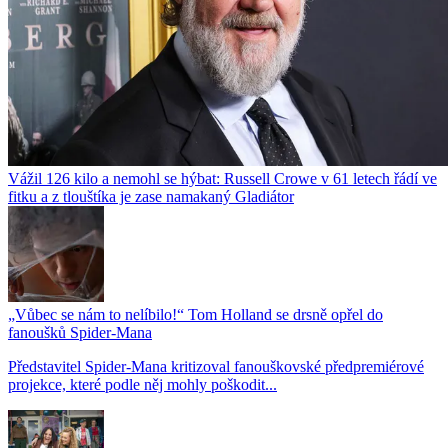
Vážil 126 kilo a nemohl se hýbat: Russell Crowe v 61 letech řádí ve
fitku a z tlouštíka je zase namakaný Gladiátor
„Vůbec se nám to nelíbilo!“ Tom Holland se drsně opřel do
fanoušků Spider-Mana
Představitel Spider-Mana kritizoval fanouškovské předpremiérové
projekce, které podle něj mohly poškodit...