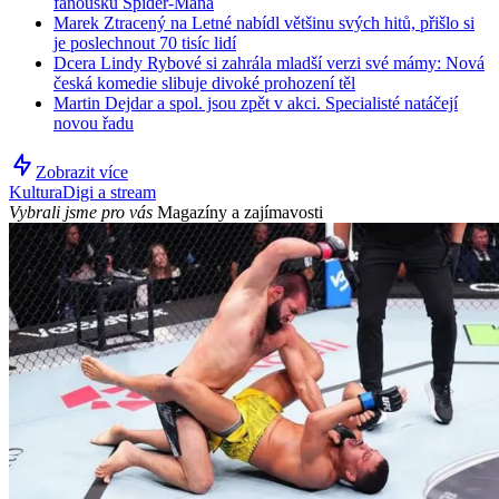
fanoušků Spider-Mana
Marek Ztracený na Letné nabídl většinu svých hitů, přišlo si
je poslechnout 70 tisíc lidí
Dcera Lindy Rybové si zahrála mladší verzi své mámy: Nová
česká komedie slibuje divoké prohození těl
Martin Dejdar a spol. jsou zpět v akci. Specialisté natáčejí
novou řadu
Zobrazit více
Kultura
Digi a stream
Vybrali jsme pro vás
Magazíny a zajímavosti