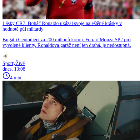
Lásky CR7. Boháč Ronaldo ukázal svoje naleštěné krásky v
hodnotě půl miliardy
Bugatti Centodieci za 200 milionů korun, Ferrari Monza SP2 pro
vyvolené klienty. Ronaldova garáž není jen drahá, je nedostupná.
SportyŽivě
dnes, 13:08
4 min