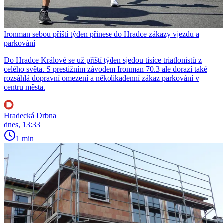
Ironman sebou příští týden přinese do Hradce zákazy vjezdu a
parkování
Do Hradce Králové se už příští týden sjedou tisíce triatlonistů z
celého světa. S prestižním závodem Ironman 70.3 ale dorazí také
rozsáhlá dopravní omezení a několikadenní zákaz parkování v
centru města.
Hradecká Drbna
dnes, 13:33
1 min