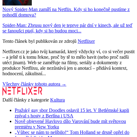
Nový Spider-Man zamíří na Netflix. Kdy si ho konečně pustíme z
pohodlí domova?
Spider-Man: Zbrusu nový den je teprve pár dní v kinech, ale už teď
se fanoušci ptají, kdy si ho budou moci...
Tento článek byl publikován ze zdrojů
Netflixer
Netflixer.cz je jako tvůj kamarád, který vždycky ví, co si večer pustit
– a ještě ti k tomu řekne, proč by tě to mělo bavit (nebo proč radši
utéct jinam). Web se zaměřuje na filmy, seriály a dokumenty z
produkce Netflixu, ale nezůstává jen u anotací – přidává kontext,
hodnocení, zákulisní...
Všechny články tohoto autora →
Další články z kategorie
Kultura
Pražský gay sbor Doodles oslavil 15 let. V Betlémské kapli
zpíval s hosty z Berlína i USA
Nově objevené Havlovo dílo Varování bude mít světovou
premiéru v New Yorku
„Vůbec se nám to nelíbilo!“ Tom Holland se drsně opřel do