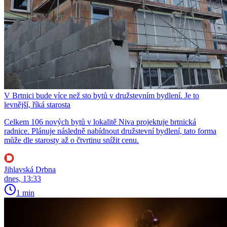
V Brtnici bude více než sto bytů v družstevním bydlení. Je to
levnější, říká starosta
Celkem 106 nových bytů v lokalitě Niva projektuje brtnická
radnice. Plánuje následně nabídnout družstevní bydlení, tato forma
může dle starosty až o čtvrtinu snížit cenu.
Jihlavská Drbna
dnes, 13:33
1 min