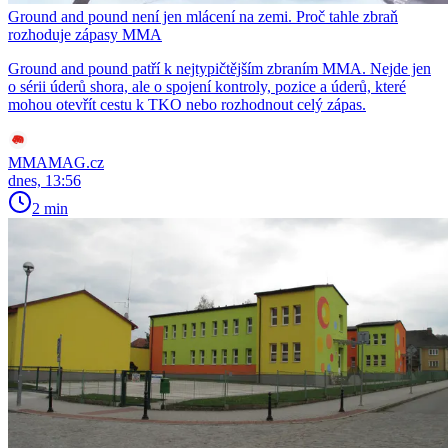
Ground and pound není jen mlácení na zemi. Proč tahle zbraň
rozhoduje zápasy MMA
Ground and pound patří k nejtypičtějším zbraním MMA. Nejde jen
o sérii úderů shora, ale o spojení kontroly, pozice a úderů, které
mohou otevřít cestu k TKO nebo rozhodnout celý zápas.
MMAMAG.cz
dnes, 13:56
2 min