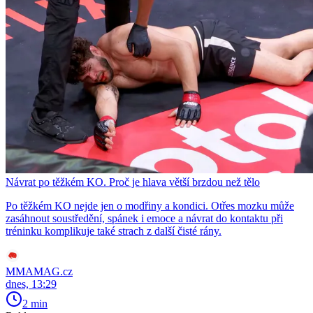
Návrat po těžkém KO. Proč je hlava větší brzdou než tělo
Po těžkém KO nejde jen o modřiny a kondici. Otřes mozku může
zasáhnout soustředění, spánek i emoce a návrat do kontaktu při
tréninku komplikuje také strach z další čisté rány.
MMAMAG.cz
dnes, 13:29
2 min