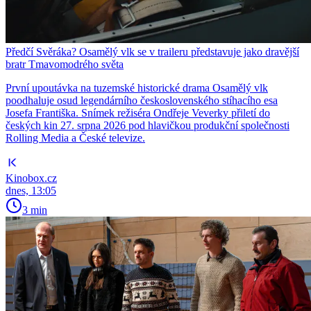
Předčí Svěráka? Osamělý vlk se v traileru představuje jako dravější
bratr Tmavomodrého světa
První upoutávka na tuzemské historické drama Osamělý vlk
poodhaluje osud legendárního československého stíhacího esa
Josefa Františka. Snímek režiséra Ondřeje Veverky přiletí do
českých kin 27. srpna 2026 pod hlavičkou produkční společnosti
Rolling Media a České televize.
Kinobox.cz
dnes, 13:05
3 min