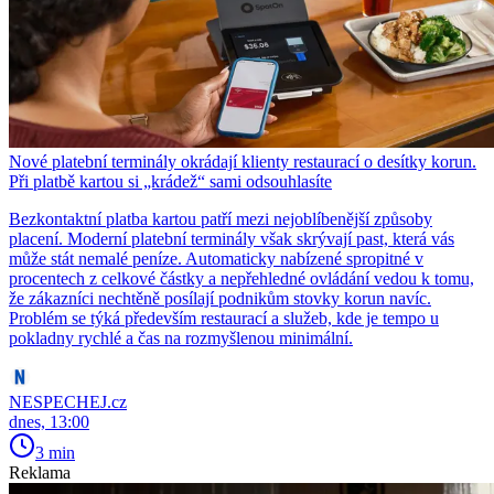
Nové platební terminály okrádají klienty restaurací o desítky korun.
Při platbě kartou si „krádež“ sami odsouhlasíte
Bezkontaktní platba kartou patří mezi nejoblíbenější způsoby
placení. Moderní platební terminály však skrývají past, která vás
může stát nemalé peníze. Automaticky nabízené spropitné v
procentech z celkové částky a nepřehledné ovládání vedou k tomu,
že zákazníci nechtěně posílají podnikům stovky korun navíc.
Problém se týká především restaurací a služeb, kde je tempo u
pokladny rychlé a čas na rozmyšlenou minimální.
NESPECHEJ.cz
dnes, 13:00
3 min
Reklama