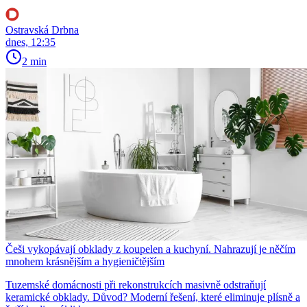
Ostravská Drbna
dnes, 12:35
2 min
Češi vykopávají obklady z koupelen a kuchyní. Nahrazují je něčím
mnohem krásnějším a hygieničtějším
Tuzemské domácnosti při rekonstrukcích masivně odstraňují
keramické obklady. Důvod? Moderní řešení, které eliminuje plísně a