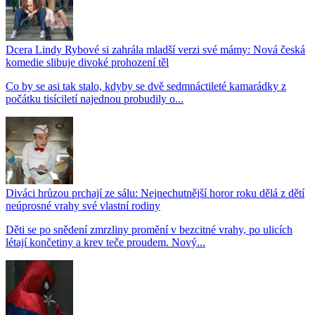
Dcera Lindy Rybové si zahrála mladší verzi své mámy: Nová česká
komedie slibuje divoké prohození těl
Co by se asi tak stalo, kdyby se dvě sedmnáctileté kamarádky z
počátku tisíciletí najednou probudily o...
Diváci hrůzou prchají ze sálu: Nejnechutnější horor roku dělá z dětí
neúprosné vrahy své vlastní rodiny
Děti se po snědení zmrzliny promění v bezcitné vrahy, po ulicích
létají končetiny a krev teče proudem. Nový...