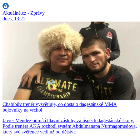
Aktuálně.cz - Zprávy
dnes, 13:21
Chabibův trenér vysvětluje, co dostalo dagestánské MMA
bojovníky na vrchol
Javier Mendez odmítá hlavní zásluhy za úspěch dagestánské školy.
Podle trenéra AKA rozhodl systém Abdulmanapa Nurmagomedova,
který své svěřence vedl už od dětství.