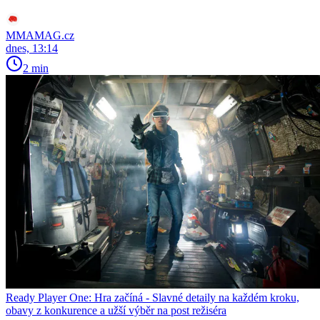
MMAMAG.cz
dnes, 13:14
2 min
Ready Player One: Hra začíná - Slavné detaily na každém kroku,
obavy z konkurence a užší výběr na post režiséra