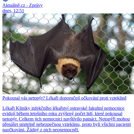
Aktuálně.cz - Zprávy
dnes, 12:51
Pokousal vás netopýr? Lékaři doporučují očkování proti vzteklině
Lékaři Kliniky infekčního lékařství ostravské fakultní nemocnice
evidují během letošního roku zvýšený počet lidí, které pokousal
netopýr. Celkem jich nemocnici navštívilo patnáct. Netopýři mohou
přenášet smrtelně nebezpečnou vzteklinu, proto byli všichni pacienti
naočkováni. Žádný z nich neonemocněl.