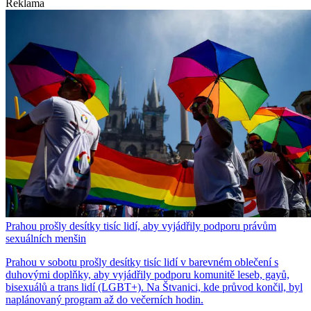
Reklama
Prahou prošly desítky tisíc lidí, aby vyjádřily podporu právům
sexuálních menšin
Prahou v sobotu prošly desítky tisíc lidí v barevném oblečení s
duhovými doplňky, aby vyjádřily podporu komunitě leseb, gayů,
bisexuálů a trans lidí (LGBT+). Na Štvanici, kde průvod končil, byl
naplánovaný program až do večerních hodin.