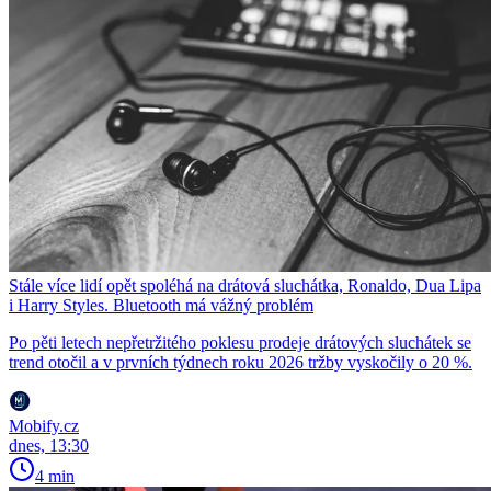
Stále více lidí opět spoléhá na drátová sluchátka, Ronaldo, Dua Lipa
i Harry Styles. Bluetooth má vážný problém
Po pěti letech nepřetržitého poklesu prodeje drátových sluchátek se
trend otočil a v prvních týdnech roku 2026 tržby vyskočily o 20 %.
Mobify.cz
dnes, 13:30
4 min