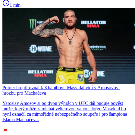
1 min
Poirier ho přirovnal k Khabibovi. Masvidal vidí v Amosovovi
hrozbu pro Machačeva
Yaroslav Amosov si po dvou výhrách v UFC dál buduje pověst
muže, který může zamíchat velterovou vahou. Jorge Masvidal ho
nyní označil za mimořádně nebezpečného soupeře i pro šampiona
Islama Machačeva.