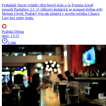
Fotbalisté Slavie zvládli i třetí ligové kolo a ve Fortuna Areně
porazili Pardubice 2:1. O vítězství domácích se postaral dvěma góly
Mojmír Chytil. Pražský tým tak zůstává v novém ročníku Chance
Ligy bez ztráty bodu.
Pražská Drbna
dnes, 15:15
2 min