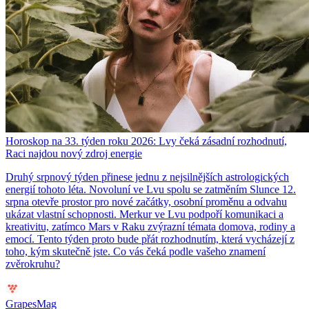
Horoskop na 33. týden roku 2026: Lvy čeká zásadní rozhodnutí,
Raci najdou nový zdroj energie
Druhý srpnový týden přinese jednu z nejsilnějších astrologických
energií tohoto léta. Novoluní ve Lvu spolu se zatměním Slunce 12.
srpna otevře prostor pro nové začátky, osobní proměnu a odvahu
ukázat vlastní schopnosti. Merkur ve Lvu podpoří komunikaci a
kreativitu, zatímco Mars v Raku zvýrazní témata domova, rodiny a
emocí. Tento týden proto bude přát rozhodnutím, která vycházejí z
toho, kým skutečně jste. Co vás čeká podle vašeho znamení
zvěrokruhu?
GrapesMag