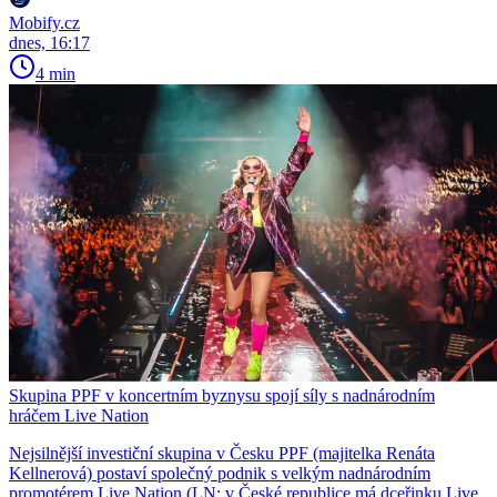
Mobify.cz
dnes, 16:17
4 min
Skupina PPF v koncertním byznysu spojí síly s nadnárodním
hráčem Live Nation
Nejsilnější investiční skupina v Česku PPF (majitelka Renáta
Kellnerová) postaví společný podnik s velkým nadnárodním
promotérem Live Nation (LN; v České republice má dceřinku Live