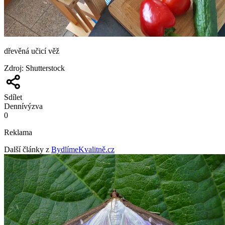
dřevěná učicí věž
Zdroj
:
Shutterstock
Sdílet
Denní
výzva
0
Reklama
Další články z
BydlímeKvalitně.cz