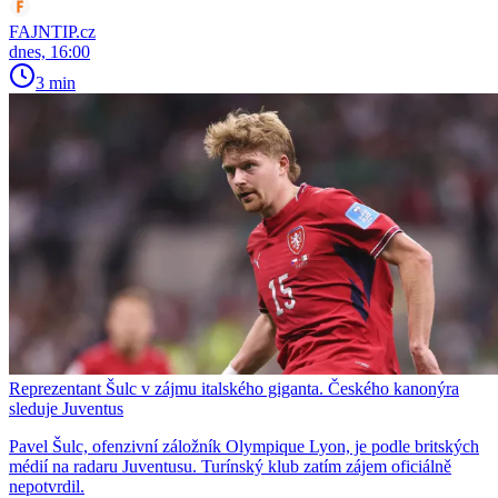
FAJNTIP.cz
dnes, 16:00
3 min
Reprezentant Šulc v zájmu italského giganta. Českého kanonýra
sleduje Juventus
Pavel Šulc, ofenzivní záložník Olympique Lyon, je podle britských
médií na radaru Juventusu. Turínský klub zatím zájem oficiálně
nepotvrdil.