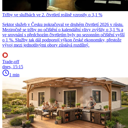
Tržby ve službách ve 2. čtvrtletí reálně vzrostly o 3,1 %
Sektor služeb v Česku pokračoval ve druhém čtvrtletí 2026 v růstu.
Meziročně se tržby po očištění o kalendářní vlivy zvýšily o 3,1 % a
ve srovnání s předchozím čtvrtletím byly po sezonním očištění vyšší
o 1 %. Služby tak dál podporují výkon české ekonomiky, přestože
vývoj mezi jednotlivými obory zůstává rozdílný.
Trade-off
dnes, 15:15
1 min