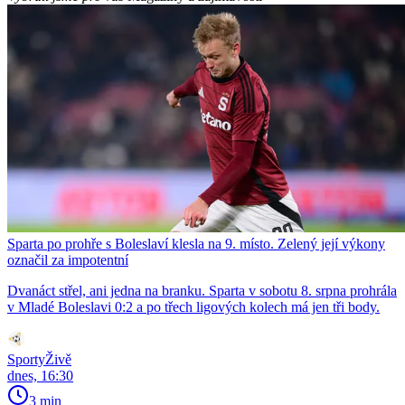
Sparta po prohře s Boleslaví klesla na 9. místo. Zelený její výkony
označil za impotentní
Dvanáct střel, ani jedna na branku. Sparta v sobotu 8. srpna prohrála
v Mladé Boleslavi 0:2 a po třech ligových kolech má jen tři body.
SportyŽivě
dnes, 16:30
3 min