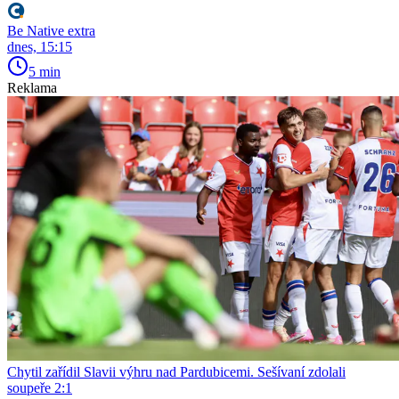
Be Native extra
dnes, 15:15
5 min
Reklama
Chytil zařídil Slavii výhru nad Pardubicemi. Sešívaní zdolali
soupeře 2:1