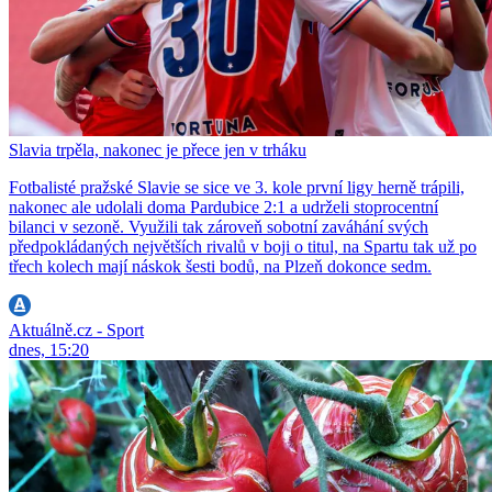
Slavia trpěla, nakonec je přece jen v trháku
Fotbalisté pražské Slavie se sice ve 3. kole první ligy herně trápili,
nakonec ale udolali doma Pardubice 2:1 a udrželi stoprocentní
bilanci v sezoně. Využili tak zároveň sobotní zaváhání svých
předpokládaných největších rivalů v boji o titul, na Spartu tak už po
třech kolech mají náskok šesti bodů, na Plzeň dokonce sedm.
Aktuálně.cz - Sport
dnes, 15:20