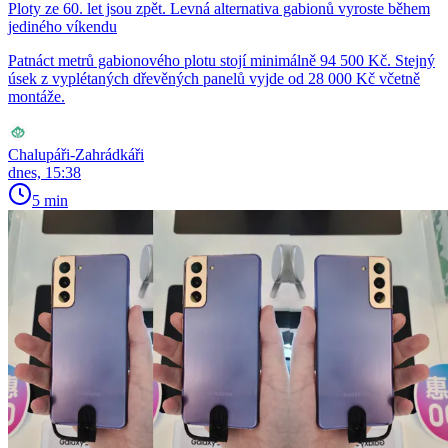
Ploty ze 60. let jsou zpět. Levná alternativa gabionů vyroste během
jediného víkendu
Patnáct metrů gabionového plotu stojí minimálně 94 500 Kč. Stejný
úsek z vyplétaných dřevěných panelů vyjde od 28 000 Kč včetně
montáže.
Chalupáři-Zahrádkáři
dnes, 15:38
5 min