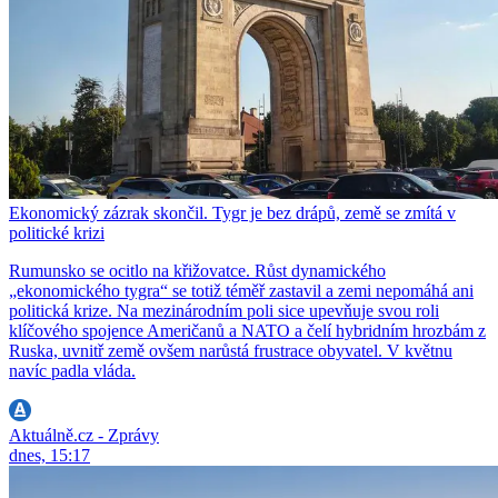
Ekonomický zázrak skončil. Tygr je bez drápů, země se zmítá v
politické krizi
Rumunsko se ocitlo na křižovatce. Růst dynamického
„ekonomického tygra“ se totiž téměř zastavil a zemi nepomáhá ani
politická krize. Na mezinárodním poli sice upevňuje svou roli
klíčového spojence Američanů a NATO a čelí hybridním hrozbám z
Ruska, uvnitř země ovšem narůstá frustrace obyvatel. V květnu
navíc padla vláda.
Aktuálně.cz - Zprávy
dnes, 15:17