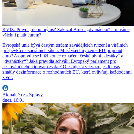
KVÍZ: Pravda, nebo mýtus? Zakázal Brusel „dvanáctku“ a musíme
všichni platit eurem?
Evropská unie bývá častým terčem zavádějících tvrzení a virálních
příspěvků na sociálních sítích. Musí všechny země EU přijmout
euro? A opravdu se blíží konec označení české pivní „desítky“ a
„dvanáctky“? Jaká pravidla schválil Evropský parlament pro
cestování nebo čipování zvířat? Otestujte si v kvízu, jestli i vás
zmátly dezinformace o rozhodnutích EU, která ovlivňují každodenní
život.
Aktuálně.cz - Zprávy
dnes, 16:01