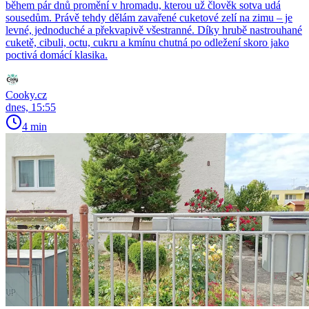
během pár dnů promění v hromadu, kterou už člověk sotva udá
sousedům. Právě tehdy dělám zavařené cuketové zelí na zimu – je
levné, jednoduché a překvapivě všestranné. Díky hrubě nastrouhané
cuketě, cibuli, octu, cukru a kmínu chutná po odležení skoro jako
poctivá domácí klasika.
Cooky.cz
dnes, 15:55
4 min