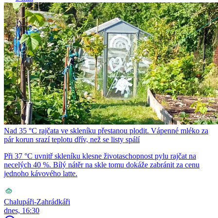
Nad 35 °C rajčata ve skleníku přestanou plodit. Vápenné mléko za
pár korun srazí teplotu dřív, než se listy spálí
Při 37 °C uvnitř skleníku klesne životaschopnost pylu rajčat na
necelých 40 %. Bílý nátěr na skle tomu dokáže zabránit za cenu
jednoho kávového latte.
Chalupáři-Zahrádkáři
dnes, 16:30