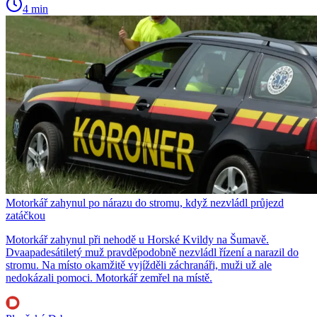
4 min
Motorkář zahynul po nárazu do stromu, když nezvládl průjezd
zatáčkou
Motorkář zahynul při nehodě u Horské Kvildy na Šumavě.
Dvaapadesátiletý muž pravděpodobně nezvládl řízení a narazil do
stromu. Na místo okamžitě vyjížděli záchranáři, muži už ale
nedokázali pomoci. Motorkář zemřel na místě.