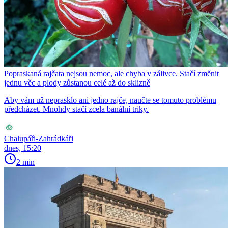
Popraskaná rajčata nejsou nemoc, ale chyba v zálivce. Stačí změnit
jednu věc a plody zůstanou celé až do sklizně
Aby vám už neprasklo ani jedno rajče, naučte se tomuto problému
předcházet. Mnohdy stačí zcela banální triky.
Chalupáři-Zahrádkáři
dnes, 15:20
2 min