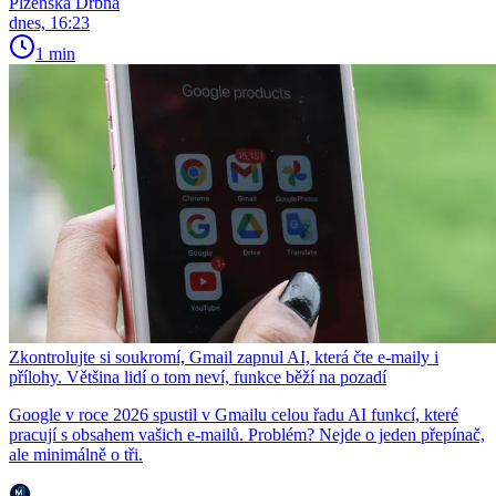
Plzeňská Drbna
dnes, 16:23
1 min
Zkontrolujte si soukromí, Gmail zapnul AI, která čte e-maily i
přílohy. Většina lidí o tom neví, funkce běží na pozadí
Google v roce 2026 spustil v Gmailu celou řadu AI funkcí, které
pracují s obsahem vašich e-mailů. Problém? Nejde o jeden přepínač,
ale minimálně o tři.