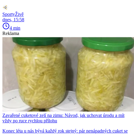
SportyŽivě
dnes, 15:58
4 min
Reklama
Zavařené cuketové zelí na zimu: Návod, jak uchovat úrodu a mít
vždy po ruce rychlou přílohu
Konec léta u nás bývá každý rok stejný: pár nenápadných cuket se