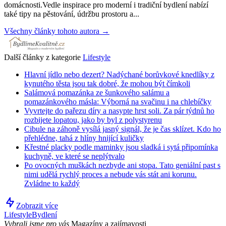
domácnosti.Vedle inspirace pro moderní i tradiční bydlení nabízí
také tipy na pěstování, údržbu prostoru a...
Všechny články tohoto autora →
Další články z kategorie
Lifestyle
Hlavní jídlo nebo dezert? Nadýchané borůvkové knedlíky z
kynutého těsta jsou tak dobré, že mohou být čímkoli
Salámová pomazánka ze šunkového salámu a
pomazánkového másla: Výborná na svačinu i na chlebíčky
Vyvrtejte do pařezu díry a nasypte hrst soli. Za pár týdnů ho
rozbijete lopatou, jako by byl z polystyrenu
Cibule na záhoně vysílá jasný signál, že je čas sklízet. Kdo ho
přehlédne, tahá z hlíny hnijící kuličky
Křestné placky podle maminky jsou sladká i sytá připomínka
kuchyně, ve které se neplýtvalo
Po ovocných muškách nezbyde ani stopa. Tato geniální past s
nimi udělá rychlý proces a nebude vás stát ani korunu.
Zvládne to každý
Zobrazit více
Lifestyle
Bydlení
Vybrali jsme pro vás
Magazíny a zajímavosti