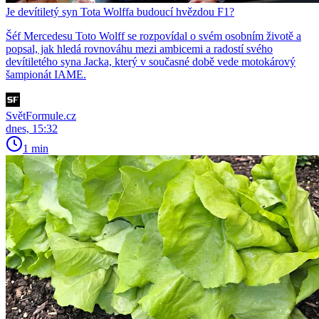
Je devítiletý syn Tota Wolffa budoucí hvězdou F1?
Šéf Mercedesu Toto Wolff se rozpovídal o svém osobním životě a
popsal, jak hledá rovnováhu mezi ambicemi a radostí svého
devítiletého syna Jacka, který v současné době vede motokárový
šampionát IAME.
SvětFormule.cz
dnes, 15:32
1 min