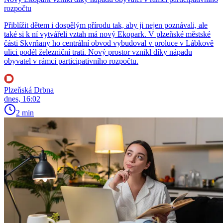
rozpočtu
Přiblížit dětem i dospělým přírodu tak, aby ji nejen poznávali, ale
také si k ní vytvářeli vztah má nový Ekopark. V plzeňské městské
části Skvrňany ho centrální obvod vybudoval v proluce v Lábkově
ulici podél železniční trati. Nový prostor vznikl díky nápadu
obyvatel v rámci participativního rozpočtu.
Plzeňská Drbna
dnes, 16:02
2 min