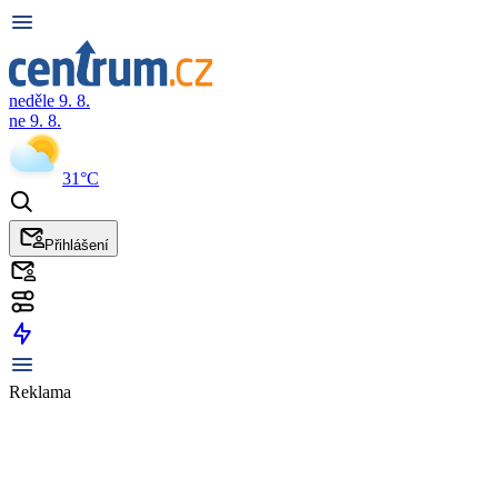
neděle 9. 8.
ne 9. 8.
31°C
Přihlášení
Reklama