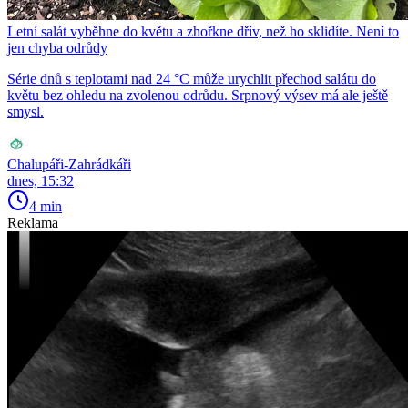
Letní salát vyběhne do květu a zhořkne dřív, než ho sklidíte. Není to
jen chyba odrůdy
Série dnů s teplotami nad 24 °C může urychlit přechod salátu do
květu bez ohledu na zvolenou odrůdu. Srpnový výsev má ale ještě
smysl.
Chalupáři-Zahrádkáři
dnes, 15:32
4 min
Reklama