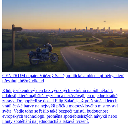
CENTRUM o páté: Vítězný Salač, politické ambice i příběhy, které
přesahují běžný víkend
Klidný víkendový den bez výrazných extrémů nabídl několik
událostí, které mají širší význam a nezůstávají jen u jedné krátké
zprávy. Do popředí se dostal Filip Salač, jenž po šestnácti letech
vrátil české barvy na nejvyšší příčku motocyklového mistrovství
světa. Vedle toho se řešilo také bezpečí turistů, budoucnost
evropských technologií, proměna spotřebitelských návyků nebo
limity spoléhání na jednoduchá a lákavá tvrzení.