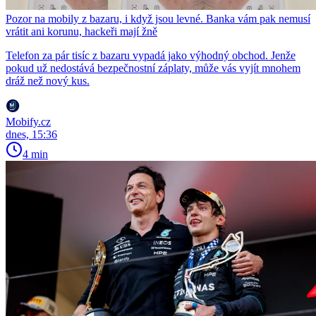
Pozor na mobily z bazaru, i když jsou levné. Banka vám pak nemusí
vrátit ani korunu, hackeři mají žně
Telefon za pár tisíc z bazaru vypadá jako výhodný obchod. Jenže
pokud už nedostává bezpečnostní záplaty, může vás vyjít mnohem
dráž než nový kus.
Mobify.cz
dnes, 15:36
4 min