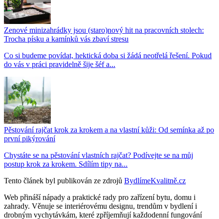
Zenové minizahrádky jsou (staro)nový hit na pracovních stolech:
Trocha písku a kamínků vás zbaví stresu
Co si budeme povídat, hektická doba si žádá neotřelá řešení. Pokud
do vás v práci pravidelně šije šéf a...
Pěstování rajčat krok za krokem a na vlastní kůži: Od semínka až po
první pikýrování
Chystáte se na pěstování vlastních rajčat? Podívejte se na můj
postup krok za krokem. Sdílím tipy na...
Tento článek byl publikován ze zdrojů
BydlímeKvalitně.cz
Web přináší nápady a praktické rady pro zařízení bytu, domu i
zahrady. Věnuje se interiérovému designu, trendům v bydlení i
drobným vychytávkám, které zpříjemňují každodenní fungování