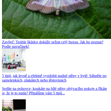
Zavíječ: Tenhle škůdce dokáže sežrat celý buxus. Jak ho poznat?
Podle pavučinek!
5 tipů, jak levně a efektně vyzdobit nudné stěny v bytě: Sáhněte po
samolepkách, plakátech nebo těstovinách
Sedíte na pohovce, koukáte na bílé stěny obývacího pokoje a říkáte
si, že je to nuda? Přinášíme vám 5 tipů...