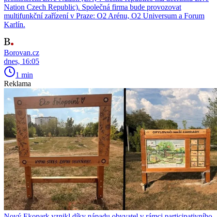
Nation Czech Republic). Společná firma bude provozovat
multifunkční zařízení v Praze: O2 Arénu, O2 Universum a Forum
Karlín.
Borovan.cz
dnes, 16:05
1 min
Reklama
Nový Ekopark vznikl díky nápadu obyvatel v rámci participativního