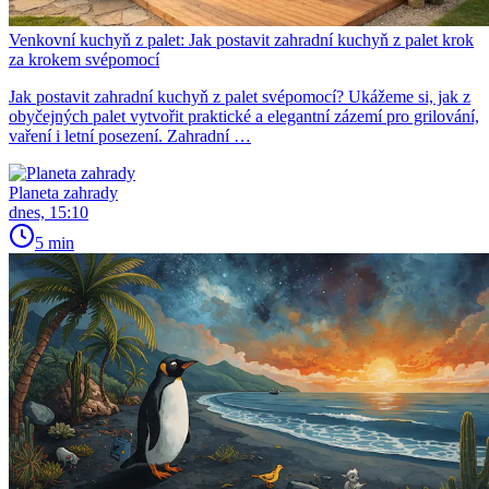
Venkovní kuchyň z palet: Jak postavit zahradní kuchyň z palet krok
za krokem svépomocí
Jak postavit zahradní kuchyň z palet svépomocí? Ukážeme si, jak z
obyčejných palet vytvořit praktické a elegantní zázemí pro grilování,
vaření i letní posezení. Zahradní …
Planeta zahrady
dnes, 15:10
5 min