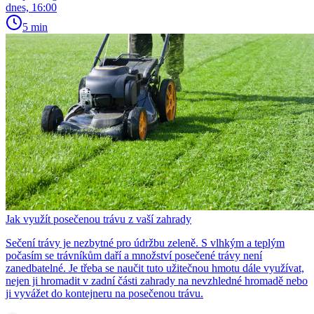
dnes, 16:00
5 min
Jak využít posečenou trávu z vaší zahrady
Sečení trávy je nezbytné pro údržbu zeleně. S vlhkým a teplým
počasím se trávníkům daří a množství posečené trávy není
zanedbatelné. Je třeba se naučit tuto užitečnou hmotu dále využívat,
nejen ji hromadit v zadní části zahrady na nevzhledné hromadě nebo
ji vyvážet do kontejneru na posečenou trávu.