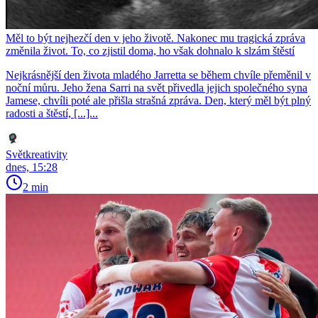
Měl to být nejhezčí den v jeho životě. Nakonec mu tragická zpráva
změnila život. To, co zjistil doma, ho však dohnalo k slzám štěstí
Nejkrásnější den života mladého Jarretta se během chvíle přeměnil v
noční můru. Jeho žena Sarri na svět přivedla jejich společného syna
Jamese, chvíli poté ale přišla strašná zpráva. Den, který měl být plný
radosti a štěstí, [...]...
Světkreativity
dnes, 15:28
2 min