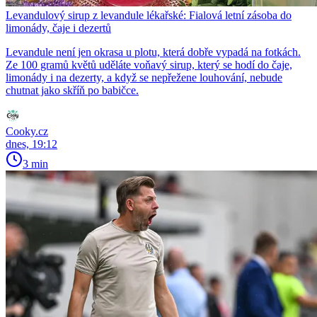
Levandulový sirup z levandule lékařské: Fialová letní zásoba do
limonády, čaje i dezertů
Levandule není jen okrasa u plotu, která dobře vypadá na fotkách.
Ze 100 gramů květů uděláte voňavý sirup, který se hodí do čaje,
limonády i na dezerty, a když se nepřežene louhování, nebude
chutnat jako skříň po babičce.
Cooky.cz
dnes, 19:12
3 min