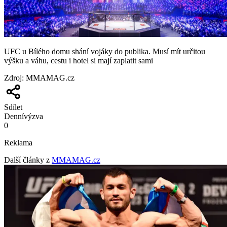
UFC u Bílého domu shání vojáky do publika. Musí mít určitou
výšku a váhu, cestu i hotel si mají zaplatit sami
Zdroj
:
MMAMAG.cz
Sdílet
Denní
výzva
0
Reklama
Další články z
MMAMAG.cz