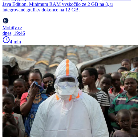
Java Edition. Minimum RAM vyskočilo ze 2 GB na 8, u
integrované grafiky dokonce na 12 GB.
Mobify.cz
dnes, 19:46
4 min