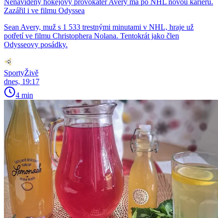
Nenáviděný hokejový provokatér Avery má po NHL novou kariéru.
Zazářil i ve filmu Odyssea
Sean Avery, muž s 1 533 trestnými minutami v NHL, hraje už
potřetí ve filmu Christophera Nolana. Tentokrát jako člen
Odysseovy posádky.
SportyŽivě
dnes, 19:17
4 min