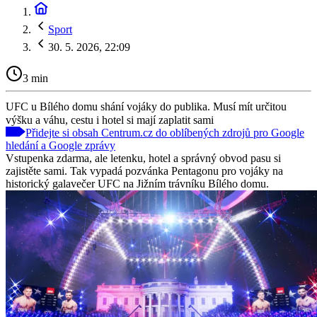
Sport
30. 5. 2026, 22:09
3 min
UFC u Bílého domu shání vojáky do publika. Musí mít určitou
výšku a váhu, cestu i hotel si mají zaplatit sami
Přidejte si obsah Centrum.cz do oblíbených zdrojů pro Google
hledání a Google zprávy
Vstupenka zdarma, ale letenku, hotel a správný obvod pasu si
zajistěte sami. Tak vypadá pozvánka Pentagonu pro vojáky na
historický galavečer UFC na Jižním trávníku Bílého domu.