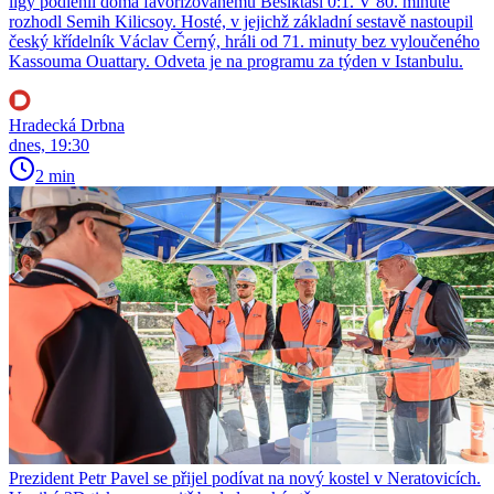
ligy podlehli doma favorizovanému Besiktasi 0:1. V 80. minutě
rozhodl Semih Kilicsoy. Hosté, v jejichž základní sestavě nastoupil
český křídelník Václav Černý, hráli od 71. minuty bez vyloučeného
Kassouma Ouattary. Odveta je na programu za týden v Istanbulu.
Hradecká Drbna
dnes, 19:30
2 min
Prezident Petr Pavel se přijel podívat na nový kostel v Neratovicích.