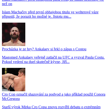
než on
Islam Machačev před první obhajobou titulu ve welterové váze
připustil, že porazit ho možné je. Jistotu mu...
Procházka je ze hry? Ankalaev si řekl o zápas s Costou
Magomed Ankalaev veřejně zatlačil na UFC a vyzval Paula Costu.
Pokud vedení na duel skutečně kývne, Jiří...
Cro Cop označil shazování za podvod a jako příklad použil Conora
McGregora
Starší výrok Mirka Cro Copa znovu rozvířil debatu o extrémním