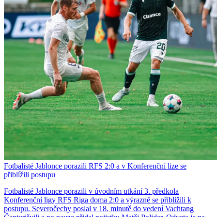
Fotbalisté Jablonce porazili RFS 2:0 a v Konferenční lize se
přiblížili postupu
Fotbalisté Jablonce porazili v úvodním utkání 3. předkola
Konferenční ligy RFS Riga doma 2:0 a výrazně se přiblížili k
postupu. Severočechy poslal v 18. minutě do vedení Vachtang