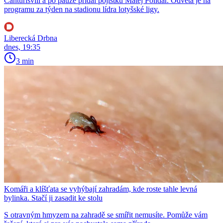
Čanturišvili a po pauze přidal pojistku Matěj Polidar. Odveta je na
programu za týden na stadionu lídra lotyšské ligy.
Liberecká Drbna
dnes, 19:35
3 min
Komáři a klíšťata se vyhýbají zahradám, kde roste tahle levná
bylinka. Stačí ji zasadit ke stolu
S otravným hmyzem na zahradě se smířit nemusíte. Pomůže vám