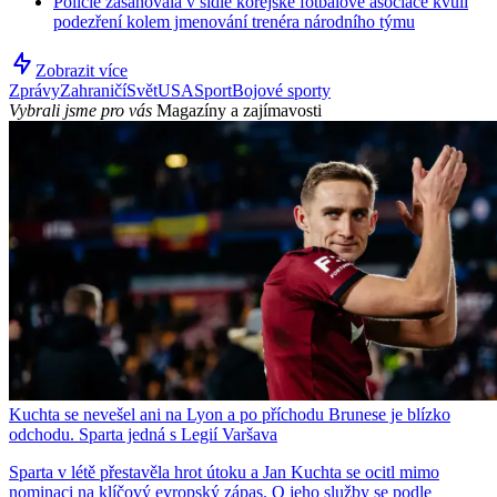
Policie zasahovala v sídle korejské fotbalové asociace kvůli
podezření kolem jmenování trenéra národního týmu
Zobrazit více
Zprávy
Zahraničí
Svět
USA
Sport
Bojové sporty
Vybrali jsme pro vás
Magazíny a zajímavosti
Kuchta se nevešel ani na Lyon a po příchodu Brunese je blízko
odchodu. Sparta jedná s Legií Varšava
Sparta v létě přestavěla hrot útoku a Jan Kuchta se ocitl mimo
nominaci na klíčový evropský zápas. O jeho služby se podle