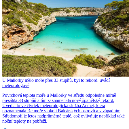
U Mallorky mělo moře přes 33 stupňů, byl to rekord, uvádí
meteorologové
Povrchová teplota moře u Mallorky ve středu odpoledne mírně
přesáhla 33 stupňů a tím zaznamenala nový španělský rekord.
Uvedla to ve čtvrtek meteorologická služba Aemet, která
poznamenala, že moře v okolí Baleárských ostrovů a v západním
Středomoří je letos nadprůměrně teplé, což ovlivňuje například také
noční teploty na pobřeží.