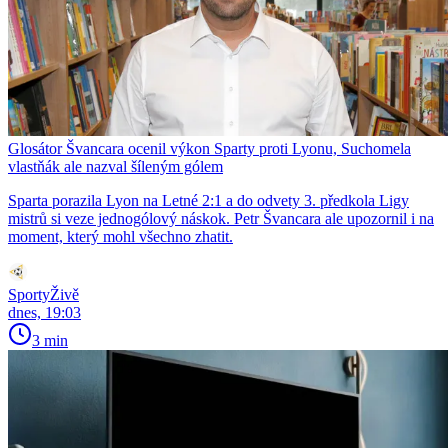
Glosátor Švancara ocenil výkon Sparty proti Lyonu, Suchomela
vlastňák ale nazval šíleným gólem
Sparta porazila Lyon na Letné 2:1 a do odvety 3. předkola Ligy
mistrů si veze jednogólový náskok. Petr Švancara ale upozornil i na
moment, který mohl všechno zhatit.
SportyŽivě
dnes, 19:03
3 min