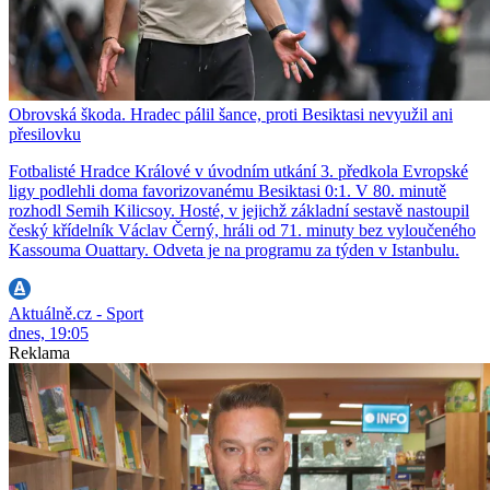
Obrovská škoda. Hradec pálil šance, proti Besiktasi nevyužil ani
přesilovku
Fotbalisté Hradce Králové v úvodním utkání 3. předkola Evropské
ligy podlehli doma favorizovanému Besiktasi 0:1. V 80. minutě
rozhodl Semih Kilicsoy. Hosté, v jejichž základní sestavě nastoupil
český křídelník Václav Černý, hráli od 71. minuty bez vyloučeného
Kassouma Ouattary. Odveta je na programu za týden v Istanbulu.
Aktuálně.cz - Sport
dnes, 19:05
Reklama