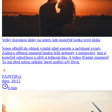
Velký horoskop lásky na srpen: kdo konečně potká svoji lásku
Srpen přináší do oblasti vztahů silné energie a nečekané zvraty.
Zatímco některá znamení budou řešit nejistoty v partnerství, jiná si
konečně odpočinou a užijí si lehkosti léta. A jedno šťastné znamení?
To má před sebou setkání, které změní celý život.
FAJNTIP.cz
dnes, 18:15
6 min