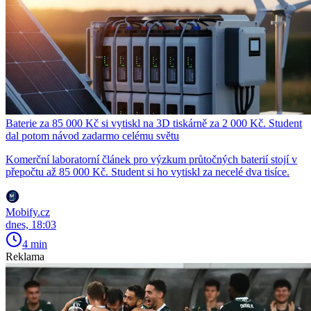
Baterie za 85 000 Kč si vytiskl na 3D tiskárně za 2 000 Kč. Student
dal potom návod zadarmo celému světu
Komerční laboratorní článek pro výzkum průtočných baterií stojí v
přepočtu až 85 000 Kč. Student si ho vytiskl za necelé dva tisíce.
Mobify.cz
dnes, 18:03
4 min
Reklama