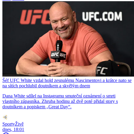
Šéf UFC White vzdal hold zesnulému Nascimentovi a krátce nato se
na sítích pochlubil doutníkem a skvělým dnem
Dana White sdílel na Instagramu smuteční oznámení o smrti
vlastního zápasníka. Zhruba hodinu až dvě poté přidal story s
doutníkem a popiskem „Great Day“.
SportyŽivě
dnes, 18:01