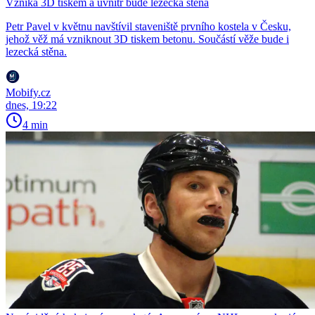
Vzniká 3D tiskem a uvnitř bude lezecká stěna
Petr Pavel v květnu navštívil staveniště prvního kostela v Česku,
jehož věž má vzniknout 3D tiskem betonu. Součástí věže bude i
lezecká stěna.
Mobify.cz
dnes, 19:22
4 min