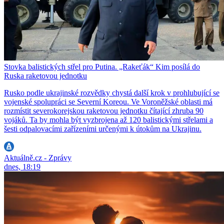
Stovka balistických střel pro Putina. „Rakeťák“ Kim posílá do
Ruska raketovou jednotku
Rusko podle ukrajinské rozvědky chystá další krok v prohlubující se
vojenské spolupráci se Severní Koreou. Ve Voroněžské oblasti má
rozmístit severokorejskou raketovou jednotku čítající zhruba 90
vojáků. Ta by mohla být vyzbrojena až 120 balistickými střelami a
šesti odpalovacími zařízeními určenými k útokům na Ukrajinu.
Aktuálně.cz - Zprávy
dnes, 18:19