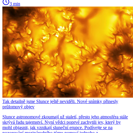
3 min
Tak detailně jsme Slunce ještě neviděli. Nové snímky přinesly
průlomový objev
Slunce astronomové zkoumají už staletí, přesto jeho atmosféra stále
skrývá řadu tajemství. Nyní vědci poprvé zachytili jev, který by
mohl objasnit, jak vznikají sluneční erupce. Podívejte se na
pozorování mezinárodního týmu pomocí jednoho z