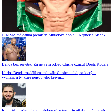
G MMA má datum premiéry. Muradova doplnili Kajínek a Sládek
Benda bez servítek. Za největší odpad Clashe označil Diega Kotlára
Karlos Benda rozdělil známé tváře Clashe na lidi, se kterými
vychází, a ty, které nejsou jeho krevní...
Islam Machačev před obhajobou pásu tvrdí, že nikdo netrénuje víc