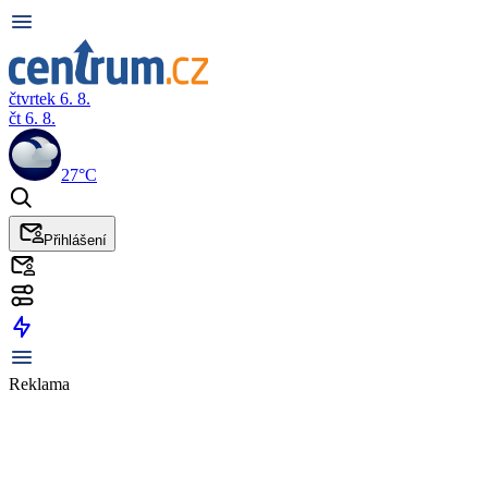
čtvrtek 6. 8.
čt 6. 8.
27°C
Přihlášení
Reklama