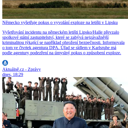
Německo vyšetřuje pokus o vyvolání exploze na letišti v Lipsku
Vyšetřování incidentu na německém letišti Lipsko/Halle převzalo
spolkové státní zastupitelství, které se zabývá nejzávažnější
kriminalitou týkající se například ohrožení bezpečnosti. Informovala
o tom ve čtvrtek agentura DPA. Úřad se sídlem v Karlsruhe má
podle agentury podezření na úmyslný pokus o způsobení exploze.
Aktuálně.cz - Zprávy
dnes, 18:29