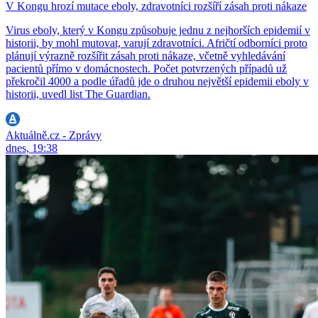
V Kongu hrozí mutace eboly, zdravotníci rozšíří zásah proti nákaze
Virus eboly, který v Kongu způsobuje jednu z nejhorších epidemií v
historii, by mohl mutovat, varují zdravotníci. Afričtí odborníci proto
plánují výrazně rozšířit zásah proti nákaze, včetně vyhledávání
pacientů přímo v domácnostech. Počet potvrzených případů už
překročil 4000 a podle úřadů jde o druhou největší epidemii eboly v
historii, uvedl list The Guardian.
Aktuálně.cz - Zprávy
dnes, 19:38