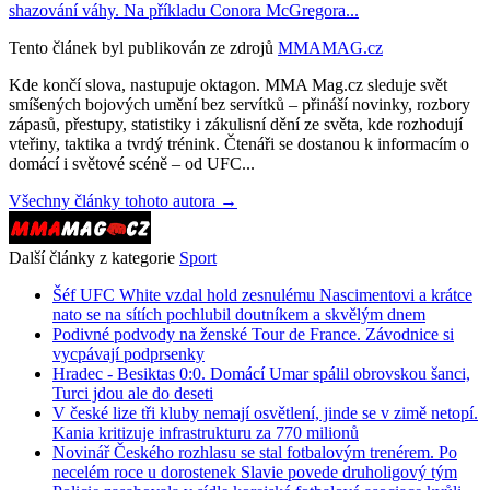
shazování váhy. Na příkladu Conora McGregora...
Tento článek byl publikován ze zdrojů
MMAMAG.cz
Kde končí slova, nastupuje oktagon. MMA Mag.cz sleduje svět
smíšených bojových umění bez servítků – přináší novinky, rozbory
zápasů, přestupy, statistiky i zákulisní dění ze světa, kde rozhodují
vteřiny, taktika a tvrdý trénink. Čtenáři se dostanou k informacím o
domácí i světové scéně – od UFC...
Všechny články tohoto autora →
Další články z kategorie
Sport
Šéf UFC White vzdal hold zesnulému Nascimentovi a krátce
nato se na sítích pochlubil doutníkem a skvělým dnem
Podivné podvody na ženské Tour de France. Závodnice si
vycpávají podprsenky
Hradec - Besiktas 0:0. Domácí Umar spálil obrovskou šanci,
Turci jdou ale do deseti
V české lize tři kluby nemají osvětlení, jinde se v zimě netopí.
Kania kritizuje infrastrukturu za 770 milionů
Novinář Českého rozhlasu se stal fotbalovým trenérem. Po
necelém roce u dorostenek Slavie povede druholigový tým