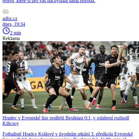
řešení, které si pro vás nachystala sama příroda.
adbz.cz
dnes, 19:34
2 min
Reklama
Hradec v Evropské lize podlehl Besiktasi 0:1, v oslabení rozhodl
Kilicsoy
Fotbalisté Hradce Králové v úvodním utkání 3. předkola Evropské