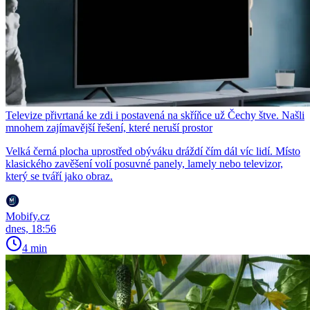
Televize přivrtaná ke zdi i postavená na skříňce už Čechy štve. Našli
mnohem zajímavější řešení, které neruší prostor
Velká černá plocha uprostřed obýváku dráždí čím dál víc lidí. Místo
klasického zavěšení volí posuvné panely, lamely nebo televizor,
který se tváří jako obraz.
Mobify.cz
dnes, 18:56
4 min