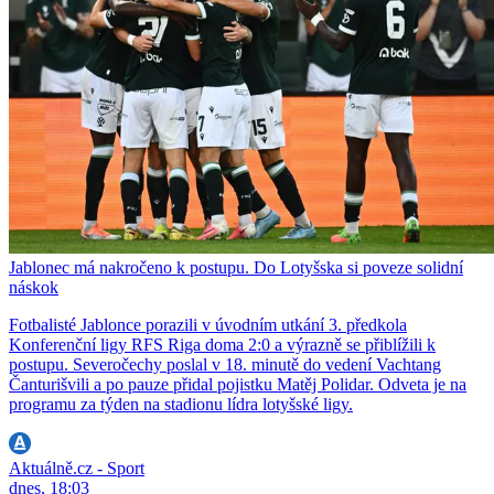
Jablonec má nakročeno k postupu. Do Lotyšska si poveze solidní
náskok
Fotbalisté Jablonce porazili v úvodním utkání 3. předkola
Konferenční ligy RFS Riga doma 2:0 a výrazně se přiblížili k
postupu. Severočechy poslal v 18. minutě do vedení Vachtang
Čanturišvili a po pauze přidal pojistku Matěj Polidar. Odveta je na
programu za týden na stadionu lídra lotyšské ligy.
Aktuálně.cz - Sport
dnes, 18:03