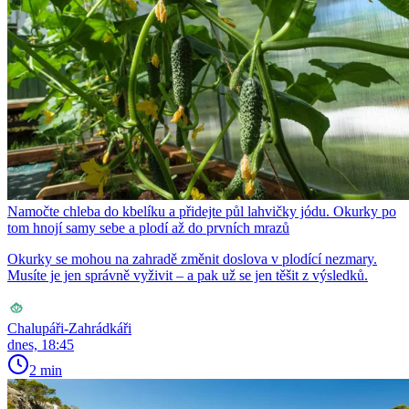
Namočte chleba do kbelíku a přidejte půl lahvičky jódu. Okurky po
tom hnojí samy sebe a plodí až do prvních mrazů
Okurky se mohou na zahradě změnit doslova v plodící nezmary.
Musíte je jen správně vyživit – a pak už se jen těšit z výsledků.
Chalupáři-Zahrádkáři
dnes, 18:45
2 min