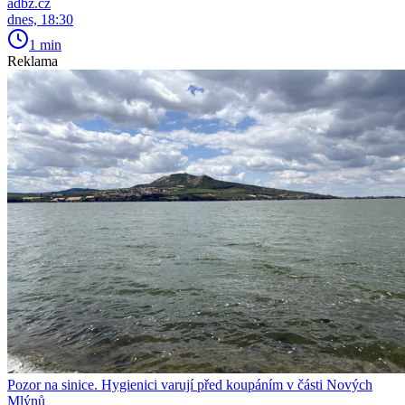
adbz.cz
dnes, 18:30
1 min
Reklama
Pozor na sinice. Hygienici varují před koupáním v části Nových
Mlýnů