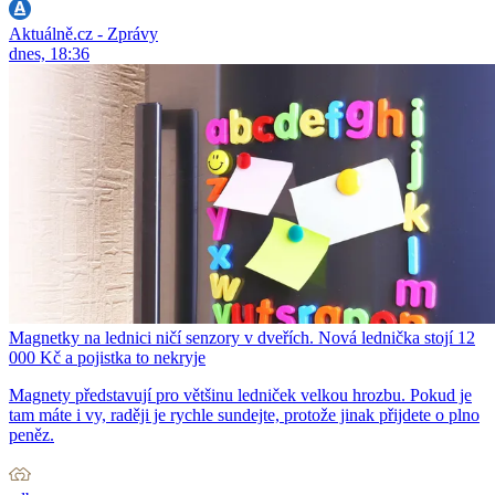
Aktuálně.cz - Zprávy
dnes, 18:36
Magnetky na lednici ničí senzory v dveřích. Nová lednička stojí 12
000 Kč a pojistka to nekryje
Magnety představují pro většinu ledniček velkou hrozbu. Pokud je
tam máte i vy, raději je rychle sundejte, protože jinak přijdete o plno
peněz.