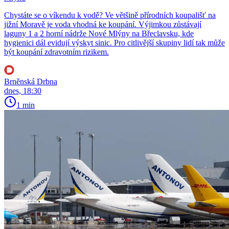
Chystáte se o víkendu k vodě? Ve většině přírodních koupališť na
jižní Moravě je voda vhodná ke koupání. Výjimkou zůstávají
laguny 1 a 2 horní nádrže Nové Mlýny na Břeclavsku, kde
hygienici dál evidují výskyt sinic. Pro citlivější skupiny lidí tak může
být koupání zdravotním rizikem.
Brněnská Drbna
dnes, 18:30
1 min