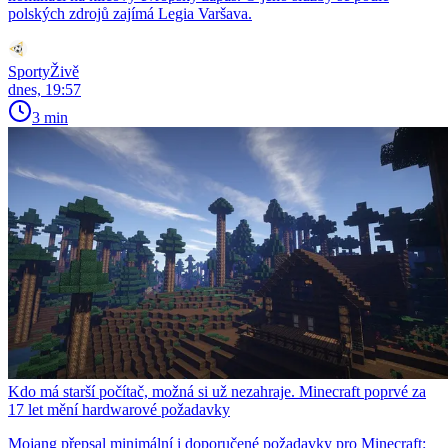
polských zdrojů zajímá Legia Varšava.
SportyŽivě
dnes, 19:57
3 min
Kdo má starší počítač, možná si už nezahraje. Minecraft poprvé za
17 let mění hardwarové požadavky
Mojang přepsal minimální i doporučené požadavky pro Minecraft: